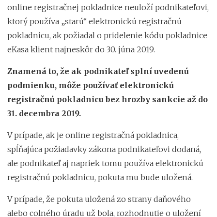
online registračnej pokladnice neuloží podnikateľovi,
ktorý používa „starú“ elektronickú registračnú
pokladnicu, ak požiadal o pridelenie kódu pokladnice
eKasa klient najneskôr do 30. júna 2019.
Znamená to, že ak podnikateľ splní uvedenú
podmienku, môže používať elektronickú
registračnú pokladnicu bez hrozby sankcie až do
31. decembra 2019.
V prípade, ak je online registračná pokladnica,
spĺňajúca požiadavky zákona podnikateľovi dodaná,
ale podnikateľ aj napriek tomu používa elektronickú
registračnú pokladnicu, pokuta mu bude uložená.
V prípade, že pokuta uložená zo strany daňového
alebo colného úradu už bola, rozhodnutie o uložení