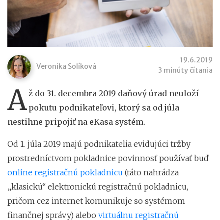
19.6.2019
Veronika Solíková
3 minúty čítania
A
ž do 31. decembra 2019 daňový úrad neuloží
pokutu podnikateľovi, ktorý sa od júla
nestihne pripojiť na eKasa systém.
Od 1. júla 2019 majú podnikatelia evidujúci tržby
prostredníctvom pokladnice povinnosť používať buď
online registračnú pokladnicu
(táto nahrádza
„klasickú“ elektronickú registračnú pokladnicu,
pričom cez internet komunikuje so systémom
finančnej správy) alebo
virtuálnu registračnú