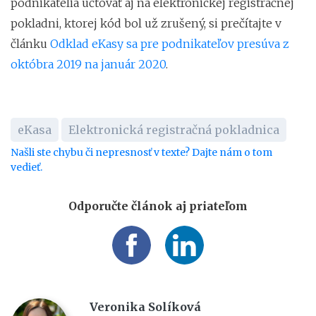
podnikatelia účtovať aj na elektronickej registračnej
pokladni, ktorej kód bol už zrušený, si prečítajte v
článku
Odklad eKasy sa pre podnikateľov presúva z
októbra 2019 na január 2020
.
eKasa
Elektronická registračná pokladnica
Našli ste chybu či nepresnosť v texte? Dajte nám o tom
vedieť.
Odporučte článok aj priateľom
Veronika Solíková