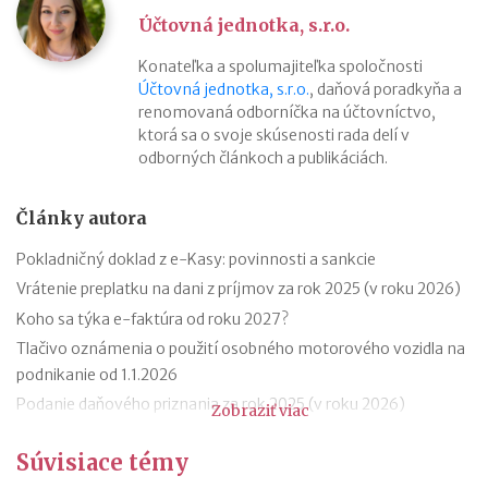
Účtovná jednotka, s.r.o.
Konateľka a spolumajiteľka spoločnosti
Účtovná jednotka, s.r.o.
, daňová poradkyňa a
renomovaná odborníčka na účtovníctvo,
ktorá sa o svoje skúsenosti rada delí v
odborných článkoch a publikáciách.
Články autora
Pokladničný doklad z e-Kasy: povinnosti a sankcie
Vrátenie preplatku na dani z príjmov za rok 2025 (v roku 2026)
Koho sa týka e-faktúra od roku 2027?
Tlačivo oznámenia o použití osobného motorového vozidla na
podnikanie od 1.1.2026
Podanie daňového priznania za rok 2025 (v roku 2026)
Zobraziť viac
Zmeny v evidencii tržieb od roku 2026
Súvisiace témy
Stravné (diéty) od 1.12.2025