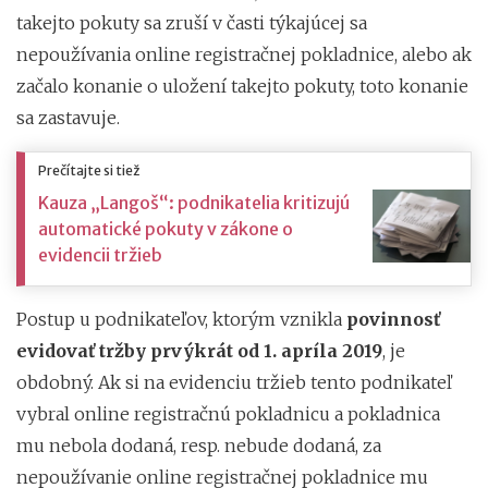
takejto pokuty sa zruší v časti týkajúcej sa
nepoužívania online registračnej pokladnice, alebo ak
začalo konanie o uložení takejto pokuty, toto konanie
sa zastavuje.
Prečítajte si tiež
Kauza „Langoš“: podnikatelia kritizujú
automatické pokuty v zákone o
evidencii tržieb
Postup u podnikateľov, ktorým vznikla
povinnosť
evidovať tržby prvýkrát od 1. apríla 2019
, je
obdobný. Ak si na evidenciu tržieb tento podnikateľ
vybral online registračnú pokladnicu a pokladnica
mu nebola dodaná, resp. nebude dodaná, za
nepoužívanie online registračnej pokladnice mu