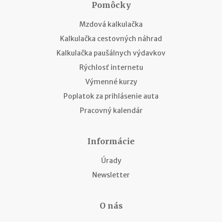
Pomôcky
Mzdová kalkulačka
Kalkulačka cestovných náhrad
Kalkulačka paušálnych výdavkov
Rýchlosť internetu
Výmenné kurzy
Poplatok za prihlásenie auta
Pracovný kalendár
Informácie
Úrady
Newsletter
O nás