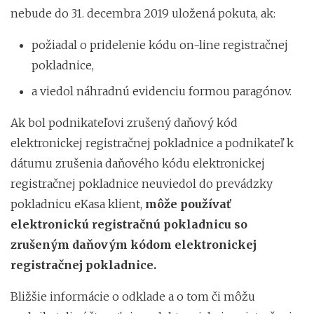
nebude do 31. decembra 2019 uložená pokuta, ak:
požiadal o pridelenie kódu on-line registračnej
pokladnice,
a viedol náhradnú evidenciu formou paragónov.
Ak bol podnikateľovi zrušený daňový kód
elektronickej registračnej pokladnice a podnikateľ k
dátumu zrušenia daňového kódu elektronickej
registračnej pokladnice neuviedol do prevádzky
pokladnicu eKasa klient,
môže používať
elektronickú registračnú pokladnicu so
zrušeným daňovým kódom elektronickej
registračnej pokladnice.
Bližšie informácie o odklade a o tom či môžu