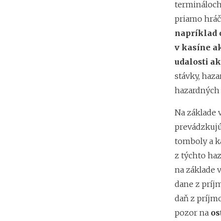
termináloch
priamo hráč
napríklad o
v kasíne ak
udalosti a
stávky, haz
hazardných 
Na základe 
prevádzkujú
tomboly a k
z týchto ha
na základe v
dane z príjm
daň z príjmo
pozor na
os