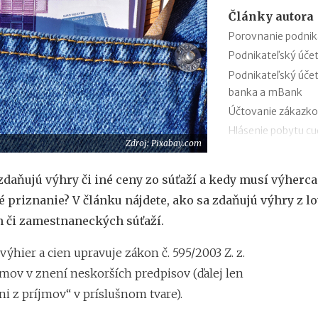
Články autora
Porovnanie podnik
Podnikateľský úče
Podnikateľský úče
banka a mBank
Účtovanie zákazko
Hlásenie pobytu c
Zdroj: Pixabay.com
Nepredajné zásob
Cestovné náhrady p
zdaňujú výhry či iné ceny zo súťaží a kedy musí výherc
Odpisovanie elektr
 priznanie? V článku nájdete, ako sa zdaňujú výhry z lot
Kontroly v oblasti 
 či zamestnaneckých súťaží.
Registratúrny plán 
ýhier a cien upravuje zákon č. 595/2003 Z. z.
jmov v znení neskorších predpisov (ďalej len
i z príjmov“ v príslušnom tvare).