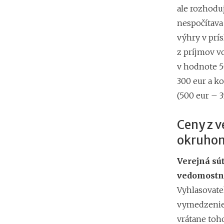
ale rozhodu
nespočítava
výhry v prí
z príjmov vo
v hodnote 5
300 eur a ko
(500 eur – 3
Ceny z v
okruhom
Verejná sú
vedomostná
Vyhlasovateľ
vymedzenie 
vrátane toh