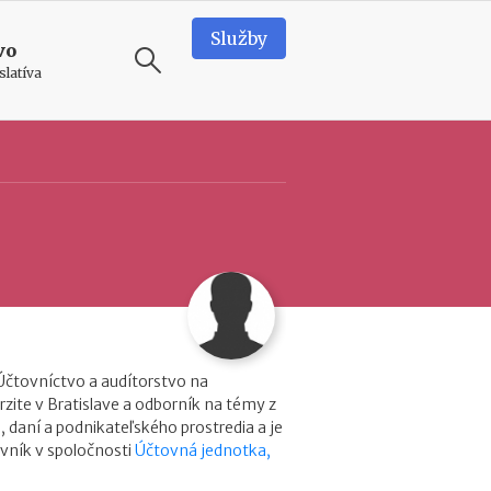
Služby
vo
slatíva
ODPORÚČAME
N
o
v
é
p
o
d
i
m
i
Účtovníctvo a audítorstvo na
e
zite v Bratislave a odborník na témy z
n
, daní a podnikateľského prostredia a je
k
vník v spoločnosti
Účtovná jednotka,
y
p