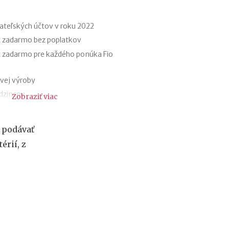
r
e
h
ateľských účtov v roku 2022
y
t zadarmo bez poplatkov
p
t zadarmo pre každého ponúka Fio
o
t
é
vej výroby
k
udzincov
Zobraziť viac
y
o
y
d
ri elektromobiloch
1
a podávať
omobilov a elektrobicyklov
.
érií, z
1
registratúry
.
a registratúrny poriadok
2
0
2
7
:
n