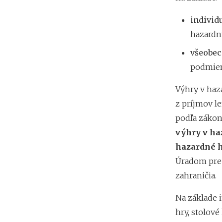
individ
hazardný
všeobecn
podmien
Výhry v haz
z príjmov l
podľa zákon
výhry v ha
hazardné h
Úradom pre 
zahraničia.
Na základe i
hry, stolové