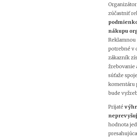
Organizátor
zúčastniť r
podmienkou
nákupu org
Reklamnou sú
potrebné v 
zákazník zí
žrebovanie 
súťaže spoj
komentáru p
bude vyžreb
Prijaté
výhr
neprevyšuj
hodnota jed
presahujúca 