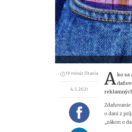
A
19 minút čítania
ko sa 
daňové
4.5.2021
reklamných
Zdaňovanie v
o dani z prí
„zákon o dan