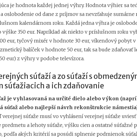
júca je hodnota každej jednej výhry. Hodnota výhier sa te
 a oslobodenie od dane z príjmov sa nevzťahuje sumárne 
slušnom kalendárnom roku. Každá jedna výhra je oslobod
 výške 350 eur. Napríklad ak niekto v príslušnom roku vyh
00 eur, tyčový mixér v hodnote 30 eur, víkendový pobyt 
zmetický balíček v hodnote 50 eur, tak sa bude zdaňovať l
50 eur) z výhry v podobe televízora.
erejných súťaží a zo súťaží s obmedzen
 súťažiacich a ich zdaňovanie
ťaž je vyhlasovaná na určité dielo alebo výkon (napr
 súťaž alebo najlepší návrh rekonštrukcie námestia)
 verejnej súťaže musí vo vyhlásení verejnej súťaže uviesť
predmetu a lehoty súťaže, výšku cien a ostatné súťažné
o, podľa akých kritérií sa posúdi splnenie podmienok súťa