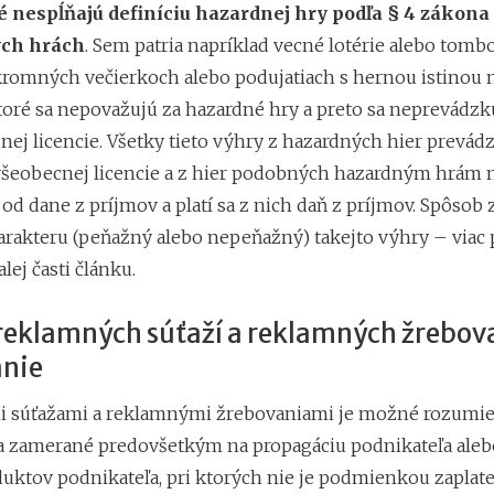
é nespĺňajú definíciu hazardnej hry podľa § 4 zákona
ých hrách
. Sem patria napríklad vecné lotérie alebo tomb
romných večierkoch alebo podujatiach s hernou istinou n
ktoré sa nepovažujú za hazardné hry a preto sa neprevádzk
dnej licencie. Všetky tieto výhry z hazardných hier prevá
všeobecnej licencie a z hier podobných hazardným hrám n
od dane z príjmov a platí sa z nich daň z príjmov. Spôsob
harakteru (peňažný alebo nepeňažný) takejto výhry – viac
ej časti článku.
reklamných súťaží a reklamných žrebova
nie
 súťažami a reklamnými žrebovaniami je možné rozumie
a zamerané predovšetkým na propagáciu podnikateľa ale
duktov podnikateľa, pri ktorých nie je podmienkou zaplate