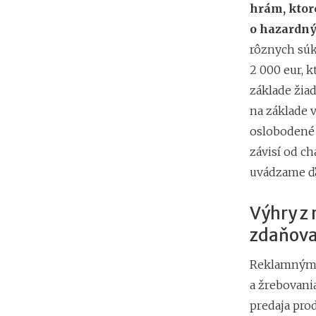
hrám, ktor
o hazardn
rôznych súk
2 000 eur, 
základe žia
na základe 
oslobodené 
závisí od c
uvádzame ďal
Výhry z 
zdaňova
Reklamnými
a žrebovani
predaja pro