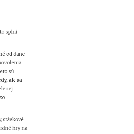
p
r
e
d
i
n
to splní
v
e
s
ené od dane
t
í
povolenia
c
eto sú
i
o
dy, ak sa
u
lenej
d
o
 zo
k
r
y
y, stávkové
p
t
ardné hry na
o