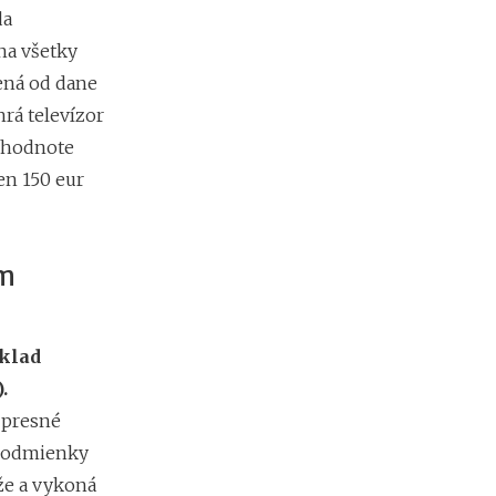
da
na všetky
ená od dane
rá televízor
v hodnote
en 150 eur
ým
íklad
.
 presné
 podmienky
že a vykoná