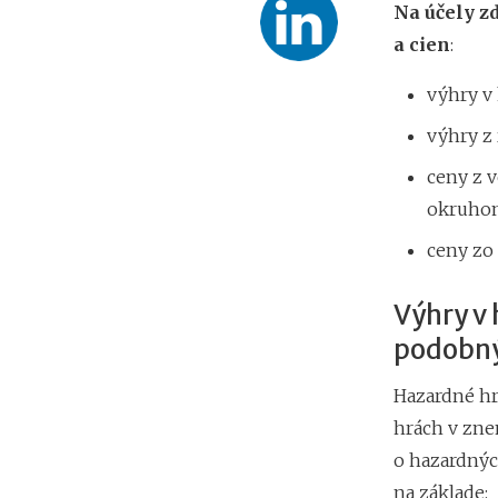
Na účely zd
a cien
:
výhry v
výhry z
ceny z 
okruhom
ceny zo 
Výhry v
podobný
Hazardné hry
hrách v zne
o hazardnýc
na základe: