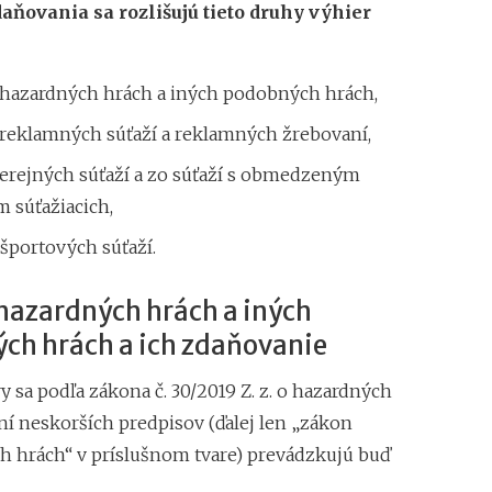
aňovania sa rozlišujú tieto druhy výhier
 hazardných hrách a iných podobných hrách,
 reklamných súťaží a reklamných žrebovaní,
verejných súťaží a zo súťaží s obmedzeným
 súťažiacich,
športových súťaží.
 hazardných hrách a iných
ch hrách a ich zdaňovanie
 sa podľa zákona č. 30/2019 Z. z. o hazardných
ní neskorších predpisov (ďalej len „zákon
h hrách“ v príslušnom tvare) prevádzkujú buď