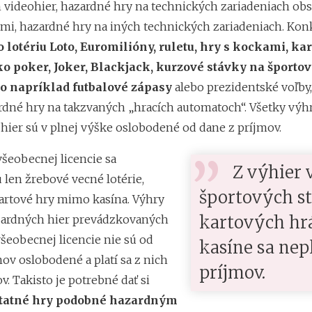
 videohier, hazardné hry na technických zariadeniach o
mi, hazardné hry na iných technických zariadeniach. Kon
 lotériu Loto, Euromilióny, ruletu, hry s kockami, ka
o poker, Joker, Blackjack, kurzové stávky na športov
ko napríklad futbalové zápasy
alebo prezidentské voľby
ardné hry na takzvaných „hracích automatoch“. Všetky výhr
hier sú v plnej výške oslobodené od dane z príjmov.
všeobecnej licencie sa
Z výhier v
 len žrebové vecné lotérie,
športových s
artové hry mimo kasína. Výhry
kartových hr
zardných hier prevádzkovaných
šeobecnej licencie nie sú od
kasíne sa nepl
ov oslobodené a platí sa z nich
príjmov.
v. Takisto je potrebné dať si
tatné hry podobné hazardným