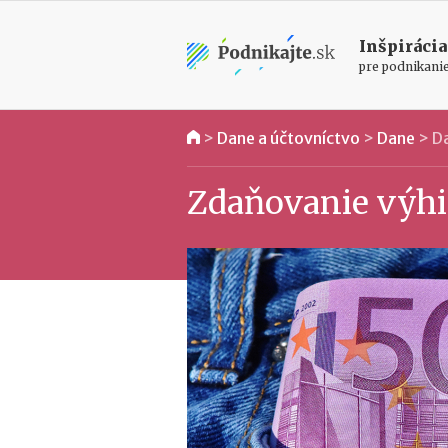
Inšpirácia
pre podnikani
>
Dane a účtovníctvo
>
Dane
>
Da
Zdaňovanie výhie