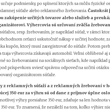
 určuje podmienky, po splnení ktorých sa môžu fyzické o
eklamnej súťaže alebo reklamného žrebovania.
Častokrát 
 zakúpenie určitých tovarov alebo služieb a preuká
anizátorovi. Výhercovia sú určovaní zväčša žrebova
ťažou, resp. žrebovaním, je napríklad súťaž, v rámci ktore
obchodnom reťazci uskutočniť nákup v určitej hodnote, za
ska kupón, ktorý musí zaregistrovať do súťaže. Potom pr
a traja výhercovia získavajú automobil. Veľmi obľúbené aj
ené so žrebovaniami na sociálnych sieťach, kde napríklad 
od príspevkom uviesť správnu odpoveď na určitú otázku 
ovaný organizátorom súťaže.
y z reklamných súťaží a z reklamných žrebovaní v 
úcej 350 eur za výhru sú od dane z príjmov úplne os
notlivej výhry presiahne 350 eur, zdaňuje sa len hodnota 
350 eur. To znamená, že nezáleží na tom, koľko výhier nie