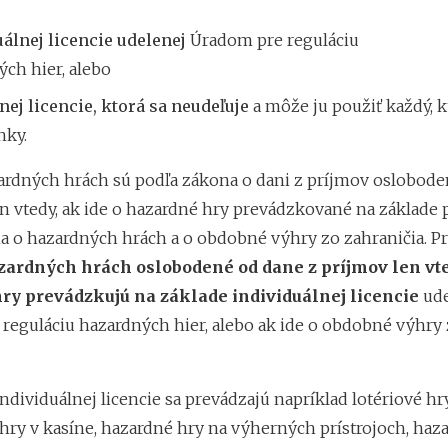
uálnej licencie udelenej
Úradom pre reguláciu
ch hier, alebo
ej licencie, ktorá sa neudeľuje
a môže ju použiť každý, k
ky.
ardných hrách sú podľa zákona o dani z príjmov oslobod
en vtedy, ak ide o hazardné hry prevádzkované na základe 
a o hazardných hrách a o obdobné výhry zo zahraničia. Pr
zardných hrách oslobodené od dane z príjmov len vte
ry prevádzkujú na základe individuálnej licencie
ude
reguláciu hazardných hier, alebo ak ide o obdobné výhry
ndividuálnej licencie sa prevádzajú napríklad lotériové hr
 hry v kasíne, hazardné hry na výherných prístrojoch, haz