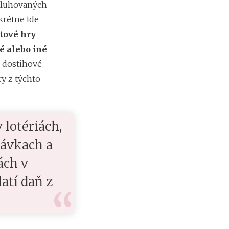
bsluhovaných
m
i
krétne ide
e
rtové hry
n
?
é alebo iné
, dostihové
y z týchto
Z
a
r
i
 lotériách,
a
ď
távkach a
o
v
ách v
a
n
atí daň z
i
e
f
i
r