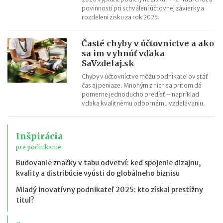
povinností pri schválení účtovnej závierky a
rozdelení zisku za rok 2025.
Časté chyby v účtovníctve a ako
sa im vyhnúť vďaka
SaVzdelaj.sk
Chyby v účtovníctve môžu podnikateľov stáť
čas aj peniaze. Mnohým z nich sa pritom dá
pomerne jednoducho predísť – napríklad
vďaka kvalitnému odbornému vzdelávaniu.
Inšpirácia
pre podnikanie
Budovanie značky v tabu odvetví: keď spojenie dizajnu,
kvality a distribúcie vyústi do globálneho biznisu
Mladý inovatívny podnikateľ 2025: kto získal prestížny
titul?