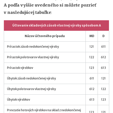
A podľa vyššie uvedeného si môžete pozrieť
v nasledujúcej tabuľke
:
Účtovanie skladových zásob vlastnej výroby spôsobom A
Názov účtovného prípadu
MD
D
Prírastok zásob nedokončenej výroby
121
611
Prírastok polotovarov vlastnej výroby
122
612
Prírastok výrobkov
123
613
Úbytok zásob nedokončenej výroby
611
121
Úbytok polotovarov vlastnej výroby
612
122
Úbytok výrobkov
613
123
Prevzatie hotových výrobkov na sklad z nedokončenej
123
121