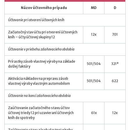
Názov účtovného prípadu
MD
D
Účtovanie pri otvorení účtovných kníh
Začiatočný stav účtu pri otvorení účtovných
12x
701
kníh – účty účtovej skupiny 12
Účtovanie v priebehu zdaňovacieho obdobia
Prírastky zásob vlastnej výroby na základe
501/504
321*
došlej faktúry
Aktivácia nákladov na prepravu zásob
501/504
622
vlastnej výroby vlastným automobilom
Účtovanie na konci zdaňovacieho obdobia
Zaúčtovanie začiatočného stavu účtov
účtovej triedy 12 pri uzavieraní účtovných
61x
12x
kníh do spotreby
Zaúčtovanie stavu zásob vlastnej výroby