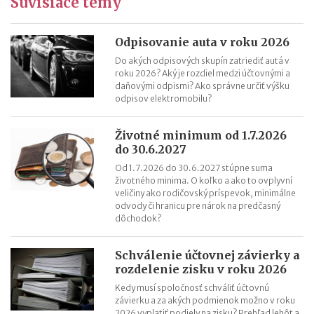
Súvisiace témy
Ročné zúčtovanie dane za rok 2022 (v roku 2023)
Výpočet čistej mzdy v roku 2023
Daňový bonus na dieťa od 1.1.2023 – príklady
Odpisovanie auta v roku 2026
Daňový bonus na dieťa od 1.1.2023
Do akých odpisových skupín zatriediť autá v
roku 2026? Aký je rozdiel medzi účtovnými a
daňovými odpismi? Ako správne určiť výšku
odpisov elektromobilu?
Životné minimum od 1.7.2026
do 30.6.2027
Od 1.7.2026 do 30.6.2027 stúpne suma
životného minima. O koľko a ako to ovplyvní
veličiny ako rodičovský príspevok, minimálne
odvody či hranicu pre nárok na predčasný
dôchodok?
Schválenie účtovnej závierky a
rozdelenie zisku v roku 2026
Kedy musí spoločnosť schváliť účtovnú
závierku a za akých podmienok možno v roku
2026 vyplatiť podiely na zisku? Prehľad lehôt a