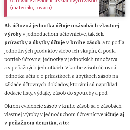
Účtovanie a evidencia skladových zásob
(materiálu, tovaru)
Ak účtovná jednotka účtuje o zásobách vlastnej
výroby
v jednoduchom účtovníctve, tak
ich
prírastky a úbytky účtuje v knihe zásob
, a to podľa
jednotlivých produktov alebo ich skupín, či podľa
potrieb účtovnej jednotky v jednotkách množstva
a v peňažných jednotkách. V knihe zásob účtovná
jednotka účtuje o prírastkoch a úbytkoch zásob na
základe účtovných dokladov, ktorými sú napríklad
dodacie listy, výdajky zásob do spotreby a pod.
Okrem evidencie zásob v knihe zásob sa o zásobách
vlastnej výroby v jednoduchom účtovníctve
účtuje aj
v peňažnom denníku, a to: