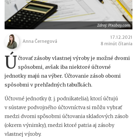
Zdroj: Pixabay.com
17.12.2021
Anna Černegová
8 minút čítania
Ú
čtovať zásoby vlastnej výroby je možné dvomi
spôsobmi, avšak iba niektoré účtovné
jednotky majú na výber. Účtovanie zásob obomi
spôsobmi v prehľadných tabuľkách.
Účtovné jednotky (t. j. podnikatelia), ktorí účtujú
v sústave podvojného účtovníctva si môžu vybrať
medzi dvomi spôsobmi účtovania skladových zásob
(okrem výnimky), medzi ktoré patria aj zásoby
vlastnej výroby.