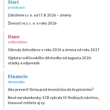
Štart
podnikania
Založenie s.r.o. od 17.8.2026 – zmeny
Živnosť vs s. r. o. v roku 2026
Dane
a účtovníctvo
Odvody dohodárov v roku 2026 a zmena od roku 2027
Výplata rodičovského dôchodku od augusta 2026:
otázky a odpovede
Financie
ekonomika
Ako preveriť firmu pred investíciou do kryptomien?
Nové eurobankovky: ECB vybrala 10 finálnych návrhov,
hlasovať môžete aj vy