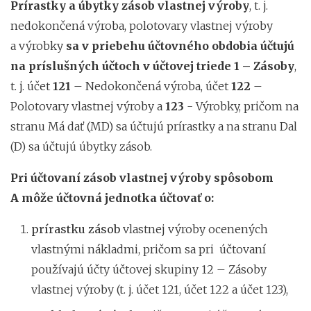
Prírastky a úbytky zásob vlastnej výroby
, t. j.
nedokončená výroba, polotovary vlastnej výroby
a výrobky
sa v priebehu účtovného obdobia účtujú
na príslušných účtoch v účtovej triede 1 – Zásoby
,
t. j. účet
121
– Nedokončená výroba, účet
122
–
Polotovary vlastnej výroby a
123
- Výrobky, pričom na
stranu Má dať (MD) sa účtujú prírastky a na stranu Dal
(D) sa účtujú úbytky zásob.
Pri účtovaní zásob vlastnej výroby spôsobom
A môže účtovná jednotka účtovať o:
prírastku zásob
vlastnej výroby ocenených
vlastnými nákladmi, pričom sa pri účtovaní
používajú účty účtovej skupiny 12 – Zásoby
vlastnej výroby (t. j. účet 121, účet 122 a účet 123),