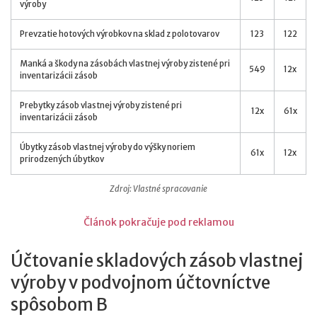
výroby
Prevzatie hotových výrobkov na sklad z polotovarov
123
122
Manká a škody na zásobách vlastnej výroby zistené pri
549
12x
inventarizácii zásob
Prebytky zásob vlastnej výroby zistené pri
12x
61x
inventarizácii zásob
Úbytky zásob vlastnej výroby do výšky noriem
61x
12x
prirodzených úbytkov
Zdroj: Vlastné spracovanie
Článok pokračuje pod reklamou
Účtovanie skladových zásob vlastnej
výroby v podvojnom účtovníctve
spôsobom B