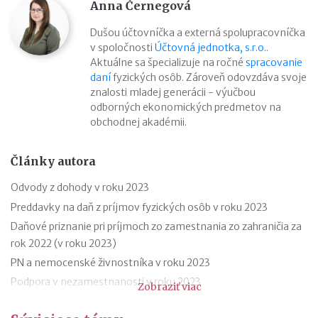
Anna Černegová
Dušou účtovníčka a externá spolupracovníčka
v spoločnosti
Účtovná jednotka, s.r.o.
.
Aktuálne sa špecializuje na ročné
spracovanie
daní
fyzických osôb. Zároveň odovzdáva svoje
znalosti mladej generácii - výučbou
odborných ekonomických predmetov na
obchodnej akadémii.
Články autora
Odvody z dohody v roku 2023
Preddavky na daň z príjmov fyzických osôb v roku 2023
Daňové priznanie pri príjmoch zo zamestnania zo zahraničia za
rok 2022 (v roku 2023)
PN a nemocenské živnostníka v roku 2023
Podpora v nezamestnanosti v roku 2023
Zobraziť viac
Odklad daňového priznania za rok 2022 (v roku 2023) – vzor