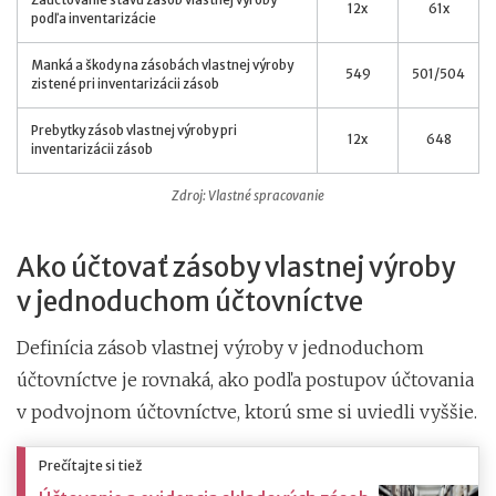
12x
61x
podľa inventarizácie
Manká a škody na zásobách vlastnej výroby
549
501/504
zistené pri inventarizácii zásob
Prebytky zásob vlastnej výroby pri
12x
648
inventarizácii zásob
Zdroj: Vlastné spracovanie
Ako účtovať zásoby vlastnej výroby
v jednoduchom účtovníctve
Definícia zásob vlastnej výroby v jednoduchom
účtovníctve je rovnaká, ako podľa postupov účtovania
v podvojnom účtovníctve, ktorú sme si uviedli vyššie.
Prečítajte si tiež