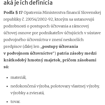
aká je ich definícia
Podľa § 17
Opatrenia Ministerstva financií Slovenskej
republiky č. 23054/2002-92, ktorým sa ustanovujú
podrobnosti o postupoch účtovania a rámcovej
účtovej osnove pre podnikateľov účtujúcich v sústave
podvojného účtovníctva v znení neskorších
predpisov (ďalej len „
postupy účtovania
v podvojnom účtovníctve
“)
patria zásoby medzi
krátkodobý hmotný majetok, pričom zásobami
sú:
materiál,
nedokončená výroba, polotovary vlastnej výroby,
výrobky a zvieratá,
tovar.