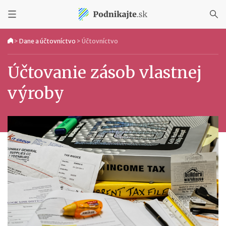
>
Dane a účtovníctvo
>
Účtovníctvo
Účtovanie zásob vlastnej
výroby