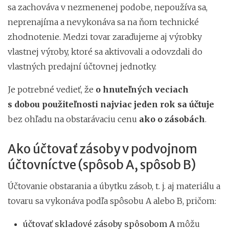
sa zachováva v nezmenenej podobe, nepoužíva sa,
neprenajíma a nevykonáva sa na ňom technické
zhodnotenie. Medzi tovar zaraďujeme aj výrobky
vlastnej výroby, ktoré sa aktivovali a odovzdali do
vlastných predajní účtovnej jednotky.
Je potrebné vedieť, že
o hnuteľných veciach
s dobou použiteľnosti najviac jeden rok sa účtuje
bez ohľadu na obstarávaciu cenu
ako o zásobách
.
Ako účtovať zásoby v podvojnom
účtovníctve (spôsob A, spôsob B)
Účtovanie obstarania a úbytku zásob, t. j. aj materiálu a
tovaru sa vykonáva podľa spôsobu A alebo B, pričom:
účtovať skladové zásoby spôsobom A
môžu