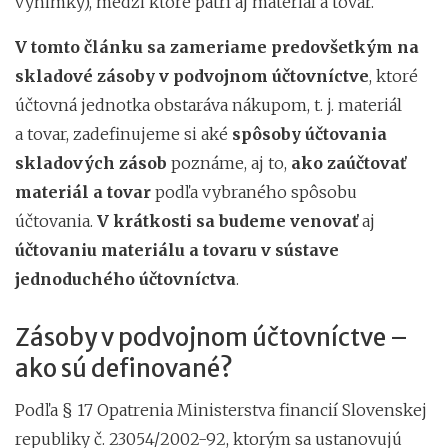
výnimky), medzi ktoré patrí aj materiál a tovar.
V tomto článku sa zameriame predovšetkým na
skladové zásoby v podvojnom účtovníctve
, ktoré
účtovná jednotka obstaráva nákupom, t. j. materiál
a tovar, zadefinujeme si aké
spôsoby účtovania
skladových zásob
poznáme, aj to,
ako zaúčtovať
materiál a tovar
podľa vybraného spôsobu
účtovania.
V krátkosti sa budeme venovať
aj
účtovaniu materiálu a tovaru v sústave
jednoduchého účtovníctva
.
Zásoby v podvojnom účtovníctve –
ako sú definované?
Podľa § 17 Opatrenia Ministerstva financií Slovenskej
republiky č. 23054/2002-92, ktorým sa ustanovujú