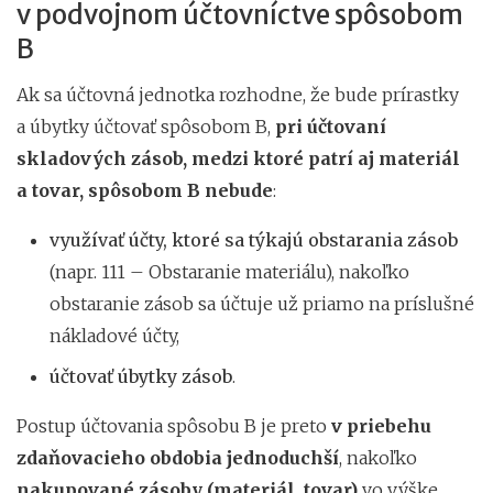
v podvojnom účtovníctve spôsobom
B
Ak sa účtovná jednotka rozhodne, že bude prírastky
a úbytky účtovať spôsobom B,
pri účtovaní
skladových zásob, medzi ktoré patrí aj materiál
a tovar, spôsobom B nebude
:
využívať účty, ktoré sa týkajú obstarania zásob
(napr. 111 – Obstaranie materiálu), nakoľko
obstaranie zásob sa účtuje už priamo na príslušné
nákladové účty,
účtovať úbytky zásob
.
Postup účtovania spôsobu B je preto
v priebehu
zdaňovacieho obdobia jednoduchší
, nakoľko
nakupované zásoby (materiál, tovar)
vo výške