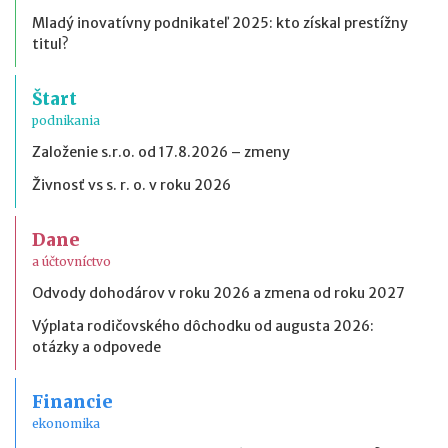
Mladý inovatívny podnikateľ 2025: kto získal prestížny
titul?
Štart
podnikania
Založenie s.r.o. od 17.8.2026 – zmeny
Živnosť vs s. r. o. v roku 2026
Dane
a účtovníctvo
Odvody dohodárov v roku 2026 a zmena od roku 2027
Výplata rodičovského dôchodku od augusta 2026:
otázky a odpovede
Financie
ekonomika