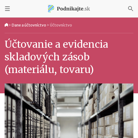
>
Dane a účtovníctvo
>
Účtovníctvo
Účtovanie a evidencia
skladových zásob
(materiálu, tovaru)