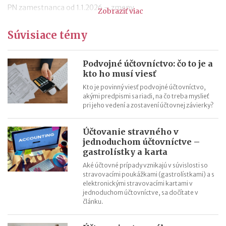
PN zamestnanca od 1.1.2026 – zmeny
Zobraziť viac
Progresívne zdanenie príjmov fyzických osôb od roku 2026
Súvisiace témy
Transakčná daň v kocke
Podvojné účtovníctvo: čo to je a kto ho musí viesť
Daňové priznanie živnostníka za rok 2024
Podvojné účtovníctvo: čo to je a
kto ho musí viesť
Registrácia na DPH od roku 2025: praktické príklady
Kto je povinný viesť podvojné účtovníctvo,
akými predpismi sa riadi, na čo treba myslieť
pri jeho vedení a zostavení účtovnej závierky?
Účtovanie stravného v
jednoduchom účtovníctve –
gastrolístky a karta
Aké účtovné prípady vznikajú v súvislosti so
stravovacími poukážkami (gastrolístkami) a s
elektronickými stravovacími kartami v
jednoduchom účtovníctve, sa dočítate v
článku.