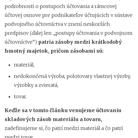
podrobnosti o postupoch účtovania a rámcovej
účtovej osnove pre podnikateľov účtujúcich v sústave
podvojného účtovníctva v znení neskorších
predpisov (ďalej len „postupy účtovania v podvojnom
účtovníctve“)
patria zásoby medzi krátkodobý
hmotný majetok, pričom zásobami sú:
materiál,
nedokončená výroba, polotovary vlastnej výroby,
výrobky a zvieratá,
tovar.
Keďže sa v tomto článku venujeme účtovaniu
skladových zásob materiálu a tovaru,
zadefinujeme si, čo patrí medzi materiál a čo patrí
medzi tovar.