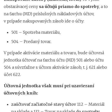
obstarávacej ceny
sa účtujú priamo do spotreby
, a to
na ťarchu (MD) príslušných nákladových účtov,
v prípade nakupovaných zásob ide o účty:
501 – Spotreba materiálu,
504 – Predaný tovar.
V prípade aktivácie materiálu a tovaru, bude účtovná
jednotka účtovať na ťarchu účtu (MD) 501 alebo účtu
504 a súvzťažne s účtom aktivácie zásob, t. j. 621 alebo
účet 622.
Účtovná jednotka však musí pri uzavieraní
účtovných kníh:
zaúčtovať začiatočné stavy účtov
112 – Materiál
na sklade a 132 – Tovar na sklade
do spotreby
,