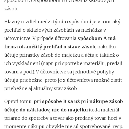
spôsobom A a spôsobom B účtovania skladových
zásob.
Hlavný rozdiel medzi týmito spôsobmi je v tom, aký
prehľad o skladových zásobách sa nachádza v
účtovníctve. V prípade účtovania
spôsobom A má
firma okamžitý prehľad o stave zásob
, nakoľko
účtuje prírastky zásob do majetku a účtuje taktiež o
ich vyskladnení (napr. pri spotrebe materiálu, predaji
tovaru a pod.). V účtovníctve sa jednotlivé pohyby
účtujú priebežne, preto je z účtovníctva možné zistiť
priebežne aj aktuálny stav zásob.
Oproti tomu,
pri spôsobe B sa už pri nákupe zásob
účtuje do nákladov, nie do majetku
(teda materiál
priamo do spotreby a tovar ako predaný tovar, hoci v
momente nákupu obvykle nie sú spotrebované, resp.