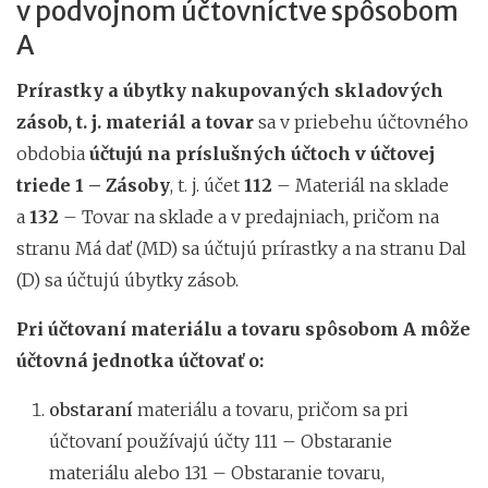
v podvojnom účtovníctve spôsobom
A
Prírastky a úbytky nakupovaných skladových
zásob, t. j. materiál a tovar
sa v priebehu účtovného
obdobia
účtujú
na príslušných účtoch v účtovej
triede 1 – Zásoby
, t. j. účet
112
– Materiál na sklade
a
132
– Tovar na sklade a v predajniach, pričom na
stranu Má dať (MD) sa účtujú prírastky a na stranu Dal
(D) sa účtujú úbytky zásob.
Pri účtovaní materiálu a tovaru spôsobom A môže
účtovná jednotka účtovať o:
obstaraní
materiálu a tovaru, pričom sa pri
účtovaní používajú účty 111 – Obstaranie
materiálu alebo 131 – Obstaranie tovaru,