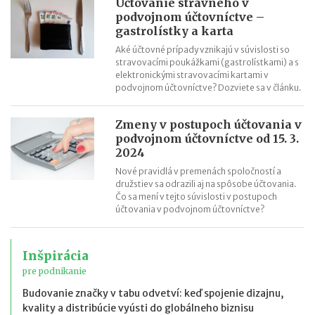
Účtovanie stravného v
podvojnom účtovníctve –
gastrolístky a karta
Aké účtovné prípady vznikajú v súvislosti so
stravovacími poukážkami (gastrolístkami) a s
elektronickými stravovacími kartami v
podvojnom účtovníctve? Dozviete sa v článku.
Zmeny v postupoch účtovania v
podvojnom účtovníctve od 15. 3.
2024
Nové pravidlá v premenách spoločností a
družstiev sa odrazili aj na spôsobe účtovania.
Čo sa mení v tejto súvislosti v postupoch
účtovania v podvojnom účtovníctve?
Inšpirácia
pre podnikanie
Budovanie značky v tabu odvetví: keď spojenie dizajnu,
kvality a distribúcie vyústi do globálneho biznisu