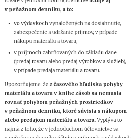
tovare v jednoduchom účtovníctve
účtuje aj
v peňažnom denníku, a to:
vo výdavkoch
vynaložených na dosiahnutie,
zabezpečenie a udržanie príjmov, v prípade
nákupu materiálu a tovaru,
v príjmoch
zahrňovaných do základu dane
(predaj tovaru alebo predaj výrobkov a služieb),
v prípade predaja materiálu a tovaru.
Upozorňujeme, že
z časového hľadiska pohyby
materiálu a tovaru v knihe zásob sa nemusia
rovnať pohybom peňažných prostriedkov
v peňažnom denníku, ktoré súvisia s nákupom
alebo predajom materiálu a tovaru.
Vyplýva to
najmä z toho, že v jednoduchom účtovníctve sa
v peňažnom denníku účtuje o príjmoch a výdavkoch