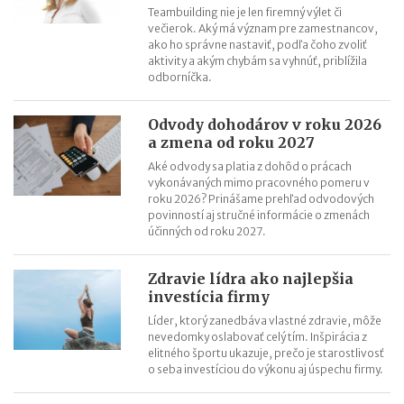
Teambuilding nie je len firemný výlet či
večierok. Aký má význam pre zamestnancov,
ako ho správne nastaviť, podľa čoho zvoliť
aktivity a akým chybám sa vyhnúť, priblížila
odborníčka.
Odvody dohodárov v roku 2026
a zmena od roku 2027
Aké odvody sa platia z dohôd o prácach
vykonávaných mimo pracovného pomeru v
roku 2026? Prinášame prehľad odvodových
povinností aj stručné informácie o zmenách
účinných od roku 2027.
Zdravie lídra ako najlepšia
investícia firmy
Líder, ktorý zanedbáva vlastné zdravie, môže
nevedomky oslabovať celý tím. Inšpirácia z
elitného športu ukazuje, prečo je starostlivosť
o seba investíciou do výkonu aj úspechu firmy.