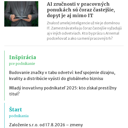
AI zručnosti v pracovných
ponukách sú čoraz častejšie,
dopyt je aj mimo IT
Znalosť umelej inteligencie už nie je doménou
IT. Zamestnávatelia ju čoraz častejšie vyžadujú
aj v iných odvetviach. Kto by prácu s AI nemal
podceňovať a ako sa mení pracovný trh?
Inšpirácia
pre podnikanie
Budovanie značky v tabu odvetví: keď spojenie dizajnu,
kvality a distribúcie vyústi do globálneho biznisu
Mladý inovatívny podnikateľ 2025: kto získal prestížny
titul?
Štart
podnikania
Založenie s.r.o. od 17.8.2026 – zmeny