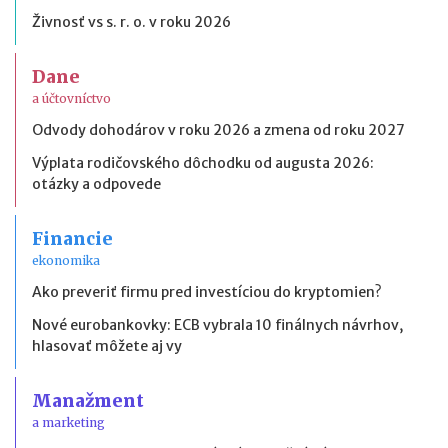
Živnosť vs s. r. o. v roku 2026
Dane
a účtovníctvo
Odvody dohodárov v roku 2026 a zmena od roku 2027
Výplata rodičovského dôchodku od augusta 2026:
otázky a odpovede
Financie
ekonomika
Ako preveriť firmu pred investíciou do kryptomien?
Nové eurobankovky: ECB vybrala 10 finálnych návrhov,
hlasovať môžete aj vy
Manažment
a marketing