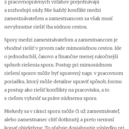
z pracovnoprávnych vzťahov prejednávajú
a rozhodujú súdy. Nie každý konflikt medzi
zamestnávateľom a zamestnancom sa však musí
nevyhnutne riešiť iba súdnou cestou.
Spory medzi zamestnávateľom a zamestnancom je
vhodné riešiť v prvom rade mimosúdnou cestou. Ide
o jednoduchší, časovo a finančne menej náročnejší
spôsob riešenia sporu. Postup pri mimosúdnom
riešení sporov môže byť upravený napr. v pracovnom
poriadku, ktorý môže detailne upraviť spôsob, formu
a postup ako riešiť konflikty na pracovisku, a to
s cieľom vyhnúť sa práve súdnemu sporu.
Niekedy sa v rámci sporu môže či už zamestnávateľ,
alebo zamestnanec cítiť dotknutý, a preto nemusí
konať objektívne. To sťažuje dosiahnutie výsledku pri