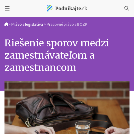
>
Právo a legislatíva
>
Pracovné právo a BOZP
Riešenie sporov medzi
zamestnávateľom a
zamestnancom