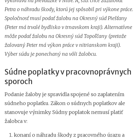
vykonáva na prevádzke v Nitre. A, s.r.o. chce zažalovať
Petra o náhradu škody, ktorú jej spôsobil pri výkone práce.
Spoločnosť musí podať žalobu na Okresný súd Piešťany
(Peter má trvalé bydlisko v trnavskom kraji). Alternatívne
môže podať žalobu na Okresný súd Topoľčany (pretože
žalovaný Peter má výkon práce v nitrianskom kraji).
Výber súdu je ponechaný na vôli žalobcu.
Súdne poplatky v pracovnoprávnych
sporoch
Podanie žaloby je spravidla spojené so zaplatením
súdneho poplatku. Zákon o súdnych poplatkov ale
stanovuje výnimky. Súdny poplatok nemusí platiť
žalobca v:
konaní o náhradu škody z pracovného úrazu a