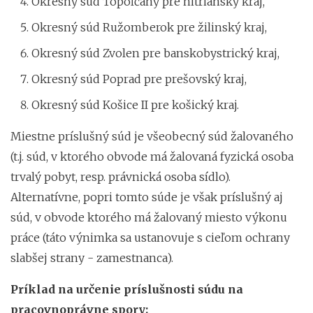
Okresný súd Topoľčany pre nitriansky kraj,
Okresný súd Ružomberok pre žilinský kraj,
Okresný súd Zvolen pre banskobystrický kraj,
Okresný súd Poprad pre prešovský kraj,
Okresný súd Košice II pre košický kraj.
Miestne príslušný súd je všeobecný súd žalovaného
(t.j. súd, v ktorého obvode má žalovaná fyzická osoba
trvalý pobyt, resp. právnická osoba sídlo).
Alternatívne, popri tomto súde je však príslušný aj
súd, v obvode ktorého má žalovaný miesto výkonu
práce (táto výnimka sa ustanovuje s cieľom ochrany
slabšej strany - zamestnanca).
Príklad na určenie príslušnosti súdu na
pracovnoprávne spory: