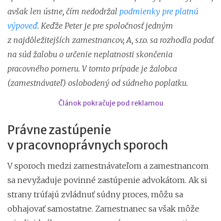
avšak len ústne, čím nedodržal
podmienky pre platnú
výpoveď
. Keďže Peter je pre spoločnosť jedným
z najdôležitejších zamestnancov, A, s.r.o. sa rozhodla podať
na súd žalobu o určenie neplatnosti skončenia
pracovného pomeru. V tomto prípade je žalobca
(zamestnávateľ) oslobodený od súdneho poplatku.
Článok pokračuje pod reklamou
Právne zastúpenie
v pracovnoprávnych sporoch
V sporoch medzi zamestnávateľom a zamestnancom
sa nevyžaduje povinné zastúpenie advokátom. Ak si
strany trúfajú zvládnuť súdny proces, môžu sa
obhajovať samostatne. Zamestnanec sa však môže