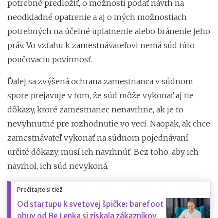
potrebné predložiť, o možnosti podať návrh na
neodkladné opatrenie a aj o iných možnostiach
potrebných na účelné uplatnenie alebo bránenie jeho
práv. Vo vzťahu k zamestnávateľovi nemá súd túto
poučovaciu povinnosť.
Ďalej sa zvýšená ochrana zamestnanca v súdnom
spore prejavuje v tom, že súd môže vykonať aj tie
dôkazy, ktoré zamestnanec nenavrhne, ak je to
nevyhnutné pre rozhodnutie vo veci. Naopak, ak chce
zamestnávateľ vykonať na súdnom pojednávaní
určité dôkazy, musí ich navrhnúť. Bez toho, aby ich
navrhol, ich súd nevykoná.
Prečítajte si tiež
Od startupu k svetovej špičke: barefoot
obuv od Be Lenka si získala zákazníkov