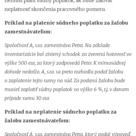
nemusí platiť súdny poplatok, ak bude žalovať
neplatnosť skončenia pracovného pomeru.
Príklad na platenie súdneho poplatku za žalobu
zamestnávateľom:
Spoločnosť A, s.r.o. zamestnáva Petra. Na základe
inventarizácie bol zistený schodok za zverenú hotovosť vo
výške 500 eur, za ktorý zodpovedá Peter. K mimosúdnej
dohode nedošlo. A, s.r.o. sa preto rozhodla podať žalobu
o zaplatenie tejto sumy na súd. Za podanú žalobu bude
musieť zaplatiť súdny poplatok vo výške 6 %, t.j. v danom
prípade sumu 30 eur.
Príklad na neplatenie súdneho poplatku za
žalobu zamestnávateľom:
Spoločnosť A, s.r.o. zamestnáva Petra, ktorý podal výpoveď,