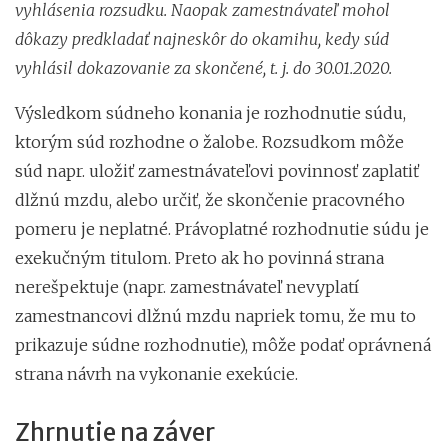
vyhlásenia rozsudku. Naopak zamestnávateľ mohol
dôkazy predkladať najneskôr do okamihu, kedy súd
vyhlásil dokazovanie za skončené, t. j. do 30.01.2020.
Výsledkom súdneho konania je rozhodnutie súdu,
ktorým súd rozhodne o žalobe. Rozsudkom môže
súd napr. uložiť zamestnávateľovi povinnosť zaplatiť
dlžnú mzdu, alebo určiť, že skončenie pracovného
pomeru je neplatné. Právoplatné rozhodnutie súdu je
exekučným titulom. Preto ak ho povinná strana
nerešpektuje (napr. zamestnávateľ nevyplatí
zamestnancovi dlžnú mzdu napriek tomu, že mu to
prikazuje súdne rozhodnutie), môže podať oprávnená
strana návrh na vykonanie exekúcie.
Zhrnutie na záver