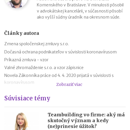
Komenského v Bratislave. V minulosti pôsobil
v advokátskej kancelárii, v súčasnosti pôsobí
ako vyšší súdny úradník na okresnom súde.
Články autora
Zmena spoločenskej zmluvy s.r.o.
Dočasná ochrana podnikateľov v súvislosti koronavírusom
Príkazná zmluva - vzor
Valné zhromaždenie s.r.o. a vzor zápisnice
Novela Zákonníka práce od 4. 4. 2020 prijatá v súvislosti s
koronavírusom
Zobraziť viac
Zmluva o výpožičke - vzor
Súvisiace témy
Dohoda o skončení pracovného pomeru - vzor
Výpoveď z organizačných dôvodov
Zámenná zmluva a jej vzor
Teambuilding vo firme: aký má
skutočný význam a kedy
Zákon o mimoriadnych opatreniach v justícii v súvislosti so
(ne)prinesie úžitok?
šírením koronavírusu