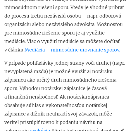
mimosúdnom riešení sporu. Vtedy je vhodné pribrať
do procesu tretiu nezávislú osobu – napr. odborovú
organizáciu alebo nezávislého advokáta. Možnosťou
pre mimosúdne riešenie sporu je aj využitie
mediácie. Viac o využití mediácie sa môžete dočítať
v článku
Mediácia – mimosúdne urovnanie sporov.
V prípade pohľadávky jednej strany voči druhej (napr.
nevyplatená mzda) je možné využiť aj notársku
zápisnicu ako určitý druh mimosúdneho riešenia
sporu. Výhodou notárskej zápisnice je časová
a finančná nenáročnosť. Ak notárska zápisnica
obsahuje súhlas s vykonateľnosťou notárskej
zápisnice a dlžník neuhradí svoj záväzok, môže
veriteľ pristúpiť rovno k podaniu návrhu na
vykonanie
exekúcie
. Nie je teda potrebné absolvovať