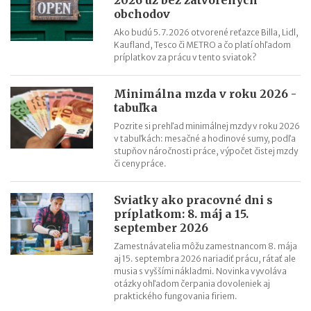
Daňový bonus na dieťa od 1.1.2023
obchodov
Ako budú 5.7.2026 otvorené reťazce Billa, Lidl,
Kaufland, Tesco či METRO a čo platí ohľadom
príplatkov za prácu v tento sviatok?
Minimálna mzda v roku 2026 -
tabuľka
Pozrite si prehľad minimálnej mzdy v roku 2026
v tabuľkách: mesačné a hodinové sumy, podľa
stupňov náročnosti práce, výpočet čistej mzdy
či ceny práce.
Sviatky ako pracovné dni s
príplatkom: 8. máj a 15.
september 2026
Zamestnávatelia môžu zamestnancom 8. mája
aj 15. septembra 2026 nariadiť prácu, rátať ale
musia s vyššími nákladmi. Novinka vyvoláva
otázky ohľadom čerpania dovoleniek aj
praktického fungovania firiem.