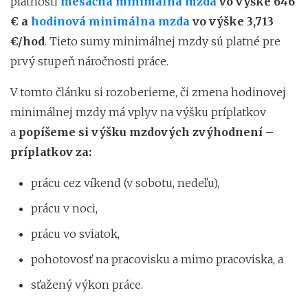
platnosti
mesačná minimálna mzda
vo výške 646
€ a
hodinová minimálna mzda
vo výške 3,713
€/hod
. Tieto sumy minimálnej mzdy sú platné pre
prvý stupeň náročnosti práce.
V tomto článku si rozoberieme, či zmena hodinovej
minimálnej mzdy má vplyv na výšku príplatkov
a
popíšeme si výšku mzdových zvýhodnení –
príplatkov za:
prácu cez víkend (v sobotu, nedeľu),
prácu v noci,
prácu vo sviatok,
pohotovosť na pracovisku a mimo pracoviska, a
sťažený výkon práce.