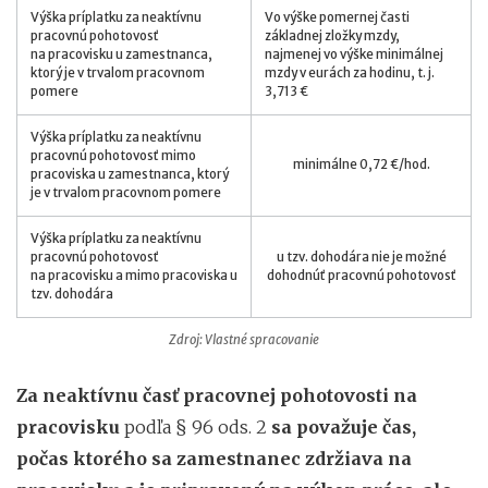
Výška príplatku za neaktívnu
Vo výške pomernej časti
pracovnú pohotovosť
základnej zložky mzdy,
na pracovisku u zamestnanca,
najmenej vo výške minimálnej
ktorý je v trvalom pracovnom
mzdy v eurách za hodinu, t. j.
pomere
3,713 €
Výška príplatku za neaktívnu
pracovnú pohotovosť mimo
minimálne 0,72 €/hod.
pracoviska u zamestnanca, ktorý
je v trvalom pracovnom pomere
Výška príplatku za neaktívnu
pracovnú pohotovosť
u tzv. dohodára nie je možné
na pracovisku a mimo pracoviska u
dohodnúť pracovnú pohotovosť
tzv. dohodára
Zdroj: Vlastné spracovanie
Za neaktívnu časť pracovnej pohotovosti na
pracovisku
podľa § 96 ods. 2
sa považuje čas,
počas ktorého sa zamestnanec zdržiava na