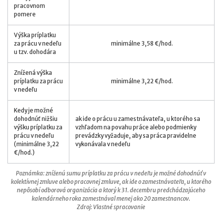
pracovnom
pomere
Výška príplatku
za prácu v nedeľu
minimálne 3,58 €/hod.
u tzv. dohodára
Znížená výška
príplatku za prácu
minimálne 3,22 €/hod.
v nedeľu
Kedy je možné
dohodnúť nižšiu
ak ide o prácu u zamestnávateľa, u ktorého sa
výšku príplatku za
vzhľadom na povahu práce alebo podmienky
prácu v nedeľu
prevádzky vyžaduje, aby sa práca pravidelne
(minimálne 3,22
vykonávala v nedeľu
€/hod.)
Poznámka: zníženú sumu príplatku za prácu v nedeľu je možné dohodnúť v
kolektívnej zmluve alebo pracovnej zmluve, ak ide o zamestnávateľa, u ktorého
nepôsobí odborová organizácia a ktorý k 31. decembru predchádzajúceho
kalendárneho roka zamestnával menej ako 20 zamestnancov.
Zdroj: Vlastné spracovanie