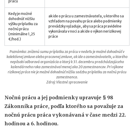
prácu
Kedy je možné
ak ide o prácu u zamestnávateľa, u ktorého sa
dohodnúť nižšiu
vzhľadom na povahu práce alebo podmienky
výšku príplatku za
prevádzky vyžaduje, aby sa práca pravidelne
nočnú prácu
vykonávala v noci a ak ide o výkon nerizikovej
(minimálne 1,25
práce
€/hod.)
Poznámka: zníženú sumu príplatku za prácu v nedeľu je možné dohodnúť v
kolektívnej zmluve alebo pracovnej zmluve, ak ide o zamestnávateľa, u ktorého
nepôsobí odborová organizácia a ktorý k 31. decembru predchádzajúceho
kalendárneho roka zamestnával menej ako 20 zamestnancov. Pri výkone
rizikovej práce nie je možné dohodnúť nižšiu sadzbu príplatku za nočnú prácu
zamestnanca.
Zdroj: Vlastné spracovanie
Nočnú prácu a jej podmienky upravuje § 98
Zákonníka práce, podľa ktorého sa považuje za
nočnú prácu práca vykonávaná v čase medzi 22.
hodinou a 6. hodinou.