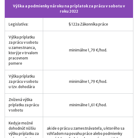
Výška a podmienky nároku na príplatok za prácu v sobotu v
roku 2022
Legislatíva:
§ 122a Zákonníka práce
Výška príplatku
za prácu v sobotu
u zamestnanca,
minimálne 1,79 €/hod.
ktorý je v trvalom
pracovnom
pomere
Výška príplatku
za prácu v sobotu
minimálne 1,79 €/hod.
u tzv. dohodára
Znížená výška
príplatku za prácu
minimálne 1,61 €/hod.
v sobotu
Kedy je možné
dohodnúť nižšiu
ak ide o prácu u zamestnávateľa, u ktorého sa
výšku príplatku za
vzhľadom na povahu práce alebo podmienky