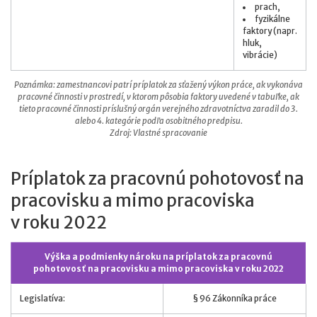
prach,
fyzikálne
faktory (napr.
hluk,
vibrácie)
Poznámka: zamestnancovi patrí príplatok za sťažený výkon práce, ak vykonáva
pracovné činnosti v prostredí, v ktorom pôsobia faktory uvedené v tabuľke, ak
tieto pracovné činnosti príslušný orgán verejného zdravotníctva zaradil do 3.
alebo 4. kategórie podľa osobitného predpisu.
Zdroj: Vlastné spracovanie
Príplatok za pracovnú pohotovosť na
pracovisku a mimo pracoviska
v roku 2022
Výška a podmienky nároku na príplatok za pracovnú
pohotovosť na pracovisku a mimo pracoviska v roku 2022
Legislatíva:
§ 96 Zákonníka práce