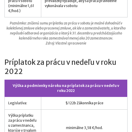
prácu v sobotu
prevádzky vyžaduje, aby sa práca pravidelne
(minimálne 1,61
vykonávala v sobotu
€/hod.)
Poznámka: zníženú sumu príplatku za prácu v sobotu je možné dohodnúť v
kolektívnej zmluve alebo pracovnej zmluve, ak ide o zamestnávateľa, u ktorého
nepôsobí odborová organizácia a ktorý k 31. decembru predchádzajúceho
kalendárneho roka zamestnával menej ako 20 zamestnancov.
Zdroj: Vlastné spracovanie
Príplatok za prácu v nedeľu v roku
2022
Výška a podmienky nároku na príplatok za prácu v nedeľu v
roku 2022
Legislatíva:
§ 122b Zákonníka práce
Výška príplatku
za prácu v nedeľu
u zamestnanca,
minimálne 3,58 €/hod.
ktorý je v trvalom