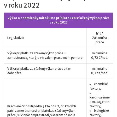
v roku 2022
Výška a podmienky nároku na príplatok za sťažený výkon práce
v roku 2022
§ 124
Legislatíva:
Zákonníka
práce
Výška príplatku za sťažený výkon práce u
minimálne
zamestnanca, ktorý je v trvalom pracovnom pomere
0,72 €/hod.
Výška príplatku za sťažený výkon práce u tzv.
minimálne
dohodára
0,72 €/hod.
chemické
faktory,
karcinogénne
a mutagénne
Pracovné činnosti podľa § 124 ods. 2, pri ktorých
faktory,
patrí zamestnancovi príplatok za sťažený výkon
biologické
práce, sú činnosti v prostredí, v ktorom pôsobia
faktory,