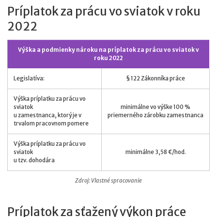
Príplatok za prácu vo sviatok v roku
2022
Výška a podmienky nároku na príplatok za prácu vo sviatok v
roku 2022
Legislatíva:
§ 122 Zákonníka práce
Výška príplatku za prácu vo
sviatok
minimálne vo výške 100 %
u zamestnanca, ktorý je v
priemerného zárobku zamestnanca
trvalom pracovnom pomere
Výška príplatku za prácu vo
sviatok
minimálne 3,58 €/hod.
u tzv. dohodára
Zdroj: Vlastné spracovanie
Príplatok za sťažený výkon práce