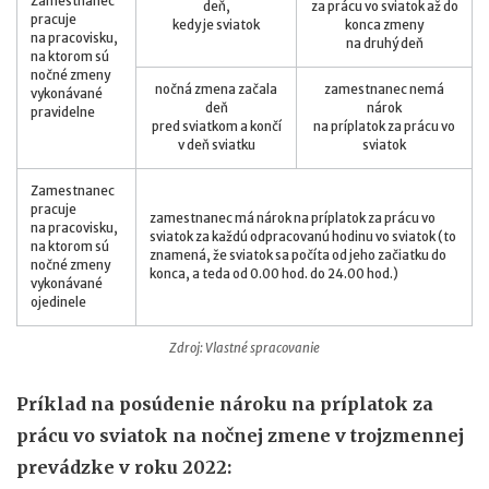
Zamestnanec
deň,
za prácu vo sviatok až do
pracuje
kedy je sviatok
konca zmeny
na pracovisku,
na druhý deň
na ktorom sú
nočné zmeny
nočná zmena začala
zamestnanec nemá
vykonávané
deň
nárok
pravidelne
pred sviatkom a končí
na príplatok za prácu vo
v deň sviatku
sviatok
Zamestnanec
pracuje
zamestnanec má nárok na príplatok za prácu vo
na pracovisku,
sviatok za každú odpracovanú hodinu vo sviatok (to
na ktorom sú
znamená, že sviatok sa počíta od jeho začiatku do
nočné zmeny
konca, a teda od 0.00 hod. do 24.00 hod.)
vykonávané
ojedinele
Zdroj: Vlastné spracovanie
Príklad na posúdenie nároku na príplatok za
prácu vo sviatok na nočnej zmene v trojzmennej
prevádzke v roku 2022: