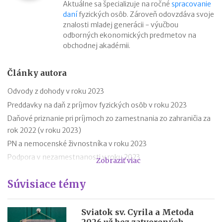
Aktuálne sa špecializuje na ročné
spracovanie
daní
fyzických osôb. Zároveň odovzdáva svoje
znalosti mladej generácii - výučbou
odborných ekonomických predmetov na
obchodnej akadémii.
Články autora
Odvody z dohody v roku 2023
Preddavky na daň z príjmov fyzických osôb v roku 2023
Daňové priznanie pri príjmoch zo zamestnania zo zahraničia za
rok 2022 (v roku 2023)
PN a nemocenské živnostníka v roku 2023
Podpora v nezamestnanosti v roku 2023
Zobraziť viac
Odklad daňového priznania za rok 2022 (v roku 2023) – vzor
Súvisiace témy
Ročné zúčtovanie dane za rok 2022 (v roku 2023)
Výpočet čistej mzdy v roku 2023
Daňový bonus na dieťa od 1.1.2023 – príklady
Sviatok sv. Cyrila a Metoda
2026 už bez zatvorených