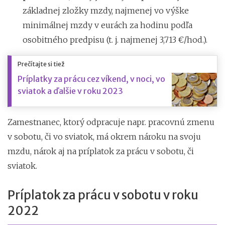
základnej zložky mzdy, najmenej vo výške
minimálnej mzdy v eurách za hodinu podľa
osobitného predpisu (t. j. najmenej 3,713 €/hod.).
Prečítajte si tiež
Príplatky za prácu cez víkend, v noci, vo
sviatok a ďalšie v roku 2023
Zamestnanec, ktorý odpracuje napr. pracovnú zmenu
v sobotu, či vo sviatok, má okrem nároku na svoju
mzdu, nárok aj na príplatok za prácu v sobotu, či
sviatok.
Príplatok za prácu v sobotu v roku
2022