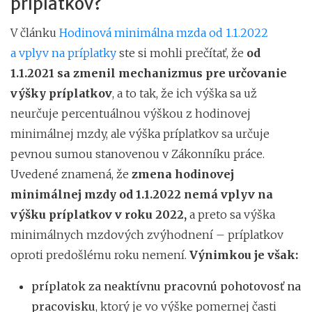
príplatkov?
V článku
Hodinová minimálna mzda od 1.1.2022
a vplyv na príplatky
ste si mohli prečítať, že
od
1.1.2021 sa zmenil mechanizmus pre určovanie
výšky príplatkov
, a to tak, že ich výška sa už
neurčuje percentuálnou výškou z hodinovej
minimálnej mzdy, ale výška príplatkov sa určuje
pevnou sumou stanovenou v Zákonníku práce.
Uvedené znamená, že
zmena hodinovej
minimálnej mzdy od 1.1.2022 nemá vplyv na
výšku príplatkov v roku 2022,
a preto sa výška
minimálnych mzdových zvýhodnení – príplatkov
oproti predošlému roku nemení.
Výnimkou je však:
príplatok za neaktívnu pracovnú pohotovosť na
pracovisku
, ktorý je vo výške pomernej časti