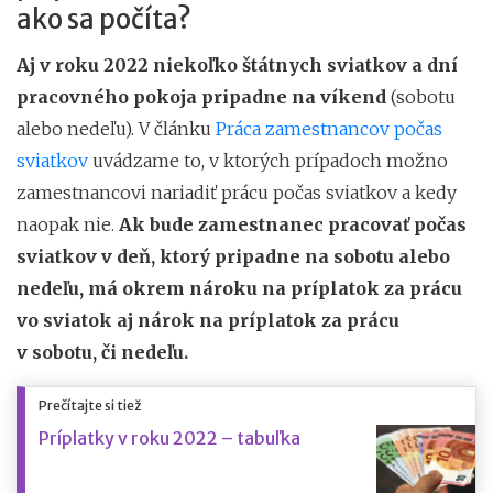
ako sa počíta?
Aj v roku 2022 niekoľko štátnych sviatkov a dní
pracovného pokoja pripadne na víkend
(sobotu
alebo nedeľu). V článku
Práca zamestnancov počas
sviatkov
uvádzame to, v ktorých prípadoch možno
zamestnancovi nariadiť prácu počas sviatkov a kedy
naopak nie.
Ak bude zamestnanec pracovať počas
sviatkov v deň, ktorý pripadne na sobotu alebo
nedeľu, má okrem nároku na príplatok za prácu
vo sviatok aj nárok na príplatok za prácu
v sobotu, či nedeľu.
Prečítajte si tiež
Príplatky v roku 2022 – tabuľka