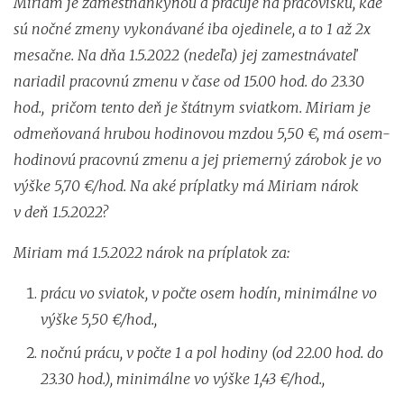
Miriam je zamestnankyňou a pracuje na pracovisku, kde
sú nočné zmeny vykonávané iba ojedinele, a to 1 až 2x
mesačne. Na dňa 1.5.2022 (nedeľa) jej zamestnávateľ
nariadil pracovnú zmenu v čase od 15.00 hod. do 23.30
hod., pričom tento deň je štátnym sviatkom. Miriam je
odmeňovaná hrubou hodinovou mzdou 5,50 €, má osem-
hodinovú pracovnú zmenu a jej priemerný zárobok je vo
výške 5,70 €/hod. Na aké príplatky má Miriam nárok
v deň 1.5.2022?
Miriam má 1.5.2022 nárok na príplatok za:
prácu vo sviatok, v počte osem hodín, minimálne vo
výške 5,50 €/hod.,
nočnú prácu, v počte 1 a pol hodiny (od 22.00 hod. do
23.30 hod.), minimálne vo výške 1,43 €/hod.,