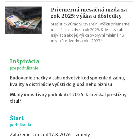
Priemerná mesačná mzda za
rok 2025: výška a dôsledky
Štatistický úrad SR zverejnil výšku priemernej
mesačnej mzdy za rok 2025. Kde sa zarába
najviac a ako jej výška ovplyvní minimálnu
mzdu či odvody v roku 2027?
Inšpirácia
pre podnikanie
Budovanie značky v tabu odvetví: keď spojenie dizajnu,
kvality a distribúcie vyústi do globálneho biznisu
Mladý inovatívny podnikateľ 2025: kto získal prestížny
titul?
Štart
podnikania
Založenie s.r.o. od 17.8.2026 – zmeny