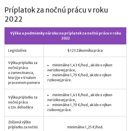
Príplatok za nočnú prácu v roku
2022
Výška a podmienky nároku na príplatok za nočnú prácu v roku
2022
Legislatíva:
§ 123 Zákonníka práce
Výška príplatku za
minimálne 1,43 €/hod., ak ide o výkon
nočnú prácu
nerizikovej práce,
u zamestnanca,
minimálne 1,79 €/hod, ak ide o výkon
ktorý je v trvalom
rizikovej práce.
pracovnom pomere
minimálne 1,43 €/hod., ak ide o výkon
Výška príplatku za
nerizikovej práce,
nočnú prácu
minimálne 1,79 €/hod, ak ide o výkon
u tzv. dohodára
rizikovej práce.
Znížená výška
príplatku za nočnú
minimálne 1,25 €/hod.