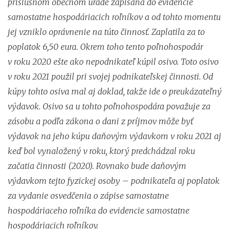
príslušnom obecnom úrade zapísaná do evidencie
samostatne hospodáriacich roľníkov a od tohto momentu
jej vzniklo oprávnenie na túto činnosť. Zaplatila za to
poplatok 6,50 eura. Okrem toho tento poľnohospodár
v roku 2020 ešte ako nepodnikateľ kúpil osivo. Toto osivo
v roku 2021 použil pri svojej podnikateľskej činnosti. Od
kúpy tohto osiva mal aj doklad, takže ide o preukázateľný
výdavok. Osivo sa u tohto poľnohospodára považuje za
zásobu a podľa zákona o dani z príjmov môže byť
výdavok na jeho kúpu daňovým výdavkom v roku 2021 aj
keď bol vynaložený v roku, ktorý predchádzal roku
začatia činnosti (2020). Rovnako bude daňovým
výdavkom tejto fyzickej osoby – podnikateľa aj poplatok
za vydanie osvedčenia o zápise samostatne
hospodáriaceho roľníka do evidencie samostatne
hospodáriacich roľníkov.