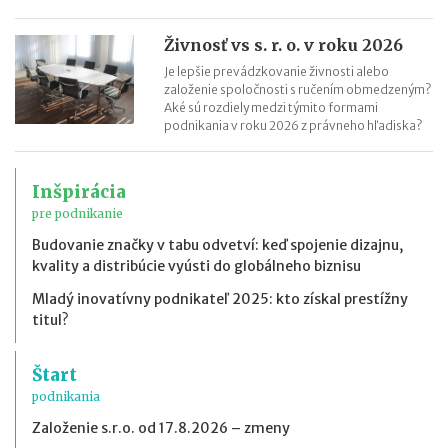
Živnosť vs s. r. o. v roku 2026
Je lepšie prevádzkovanie živnosti alebo
založenie spoločnosti s ručením obmedzeným?
Aké sú rozdiely medzi týmito formami
podnikania v roku 2026 z právneho hľadiska?
Inšpirácia
pre podnikanie
Budovanie značky v tabu odvetví: keď spojenie dizajnu,
kvality a distribúcie vyústi do globálneho biznisu
Mladý inovatívny podnikateľ 2025: kto získal prestížny
titul?
Štart
podnikania
Založenie s.r.o. od 17.8.2026 – zmeny