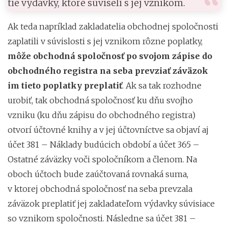
tie výdavky, ktoré súviseli s jej vznikom.
Ak teda napríklad zakladatelia obchodnej spoločnosti
zaplatili v súvislosti s jej vznikom rôzne poplatky,
môže obchodná spoločnosť po svojom zápise do
obchodného registra na seba prevziať záväzok
im tieto poplatky preplatiť
. Ak sa tak rozhodne
urobiť, tak obchodná spoločnosť ku dňu svojho
vzniku (ku dňu zápisu do obchodného registra)
otvorí účtovné knihy a v jej účtovníctve sa objaví aj
účet 381 – Náklady budúcich období a účet 365 –
Ostatné záväzky voči spoločníkom a členom. Na
oboch účtoch bude zaúčtovaná rovnaká suma,
v ktorej obchodná spoločnosť na seba prevzala
záväzok preplatiť jej zakladateľom výdavky súvisiace
so vznikom spoločnosti. Následne sa účet 381 –