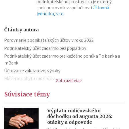
podnikateľského prostredia a je externý
spolupracovník v spoločnosti
Účtovná
jednotka, s.r.o.
Články autora
Porovnanie podnikateľských účtov v roku 2022
Podnikateľský účet zadarmo bez poplatkov
Podnikateľský účet zadarmo pre každého ponúka Fio banka a
mBank
Účtovanie zákazkovej výroby
Hlásenie pobytu cudzincov
Zobraziť viac
Nepredajné zásoby
Súvisiace témy
Cestovné náhrady pri elektromobiloch
Odpisovanie elektromobilov a elektrobicyklov
Kontroly v oblasti registratúry
Výplata rodičovského
dôchodku od augusta 2026:
Registratúrny plán a registratúrny poriadok
otázky a odpovede