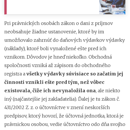
Pri právnických osobách zákon o dani z príjmov
neobsahuje žiadne ustanovenie, ktoré by im
umožňovalo zahrnúť do daňových výdavkov výdavky
(náklady), ktoré boli vynaložené ešte pred ich
vznikom. Dôvodov je hneď niekoľko. Obchodná
spoločnosti vzniká až zápisom do obchodného
registra a
všetky výdavky súvisiace so začatím jej
činnosti vznikli ešte pred tým, než vôbec
existovala, čiže ich nevynaložila ona
, ale niekto
iný (najčastejšie jej zakladatelia). Ďalej je tu zákon č.
431/2002 Z. z. o účtovníctve v znení neskorších
predpisov, ktorý hovorí, že účtovná jednotka, ktorá je
právnickou osobou, vedie účtovníctvo odo dňa svojho