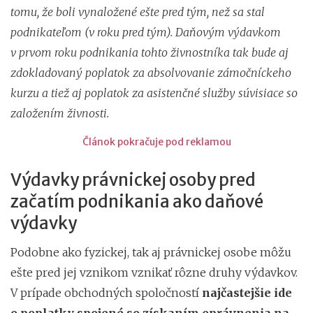
tomu, že boli vynaložené ešte pred tým, než sa stal
podnikateľom (v roku pred tým). Daňovým výdavkom
v prvom roku podnikania tohto živnostníka tak bude aj
zdokladovaný poplatok za absolvovanie zámočníckeho
kurzu a tiež aj poplatok za asistenčné služby súvisiace so
založením živnosti.
Článok pokračuje pod reklamou
Výdavky právnickej osoby pred
začatím podnikania ako daňové
výdavky
Podobne ako fyzickej, tak aj právnickej osobe môžu
ešte pred jej vznikom vznikať rôzne druhy výdavkov.
V prípade obchodných spoločností
najčastejšie ide
o poplatky spojené so získaním oprávnenia na