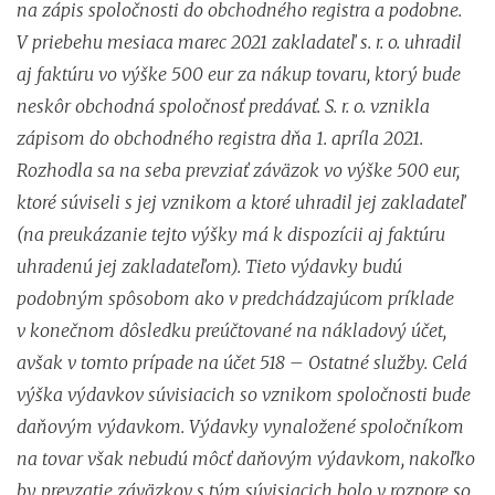
na zápis spoločnosti do obchodného registra a podobne.
V priebehu mesiaca marec 2021 zakladateľ s. r. o. uhradil
aj faktúru vo výške 500 eur za nákup tovaru, ktorý bude
neskôr obchodná spoločnosť predávať. S. r. o. vznikla
zápisom do obchodného registra dňa 1. apríla 2021.
Rozhodla sa na seba prevziať záväzok vo výške 500 eur,
ktoré súviseli s jej vznikom a ktoré uhradil jej zakladateľ
(na preukázanie tejto výšky má k dispozícii aj faktúru
uhradenú jej zakladateľom). Tieto výdavky budú
podobným spôsobom ako v predchádzajúcom príklade
v konečnom dôsledku preúčtované na nákladový účet,
avšak v tomto prípade na účet 518 – Ostatné služby. Celá
výška výdavkov súvisiacich so vznikom spoločnosti bude
daňovým výdavkom. Výdavky vynaložené spoločníkom
na tovar však nebudú môcť daňovým výdavkom, nakoľko
by prevzatie záväzkov s tým súvisiacich bolo v rozpore so