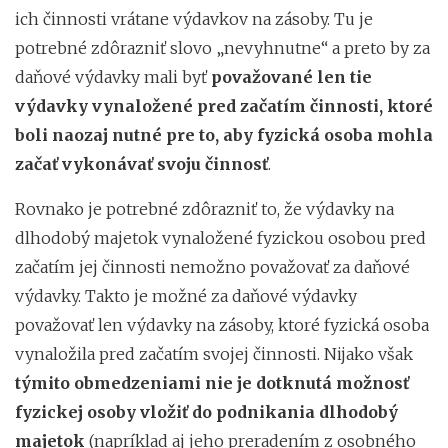
ich činnosti vrátane výdavkov na zásoby. Tu je
potrebné zdôrazniť slovo „nevyhnutne“ a preto by za
daňové výdavky mali byť
považované len tie
výdavky vynaložené pred začatím činnosti, ktoré
boli naozaj nutné pre to, aby fyzická osoba mohla
začať vykonávať svoju činnosť
.
Rovnako je potrebné zdôrazniť to, že výdavky na
dlhodobý majetok vynaložené fyzickou osobou pred
začatím jej činnosti nemožno považovať za daňové
výdavky. Takto je možné za daňové výdavky
považovať len výdavky na zásoby, ktoré fyzická osoba
vynaložila pred začatím svojej činnosti. Nijako však
týmito obmedzeniami nie je dotknutá možnosť
fyzickej osoby vložiť do podnikania dlhodobý
majetok
(napríklad aj jeho preradením z osobného