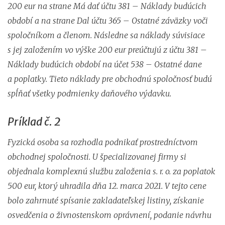
200 eur na strane Má dať účtu 381 – Náklady budúcich
období a na strane Dal účtu 365 – Ostatné záväzky voči
spoločníkom a členom. Následne sa náklady súvisiace
s jej založením vo výške 200 eur preúčtujú z účtu 381 –
Náklady budúcich období na účet 538 – Ostatné dane
a poplatky. Tieto náklady pre obchodnú spoločnosť budú
spĺňať všetky podmienky daňového výdavku.
Príklad č. 2
Fyzická osoba sa rozhodla podnikať prostredníctvom
obchodnej spoločnosti. U špecializovanej firmy si
objednala komplexnú službu založenia s. r. o. za poplatok
500 eur, ktorý uhradila dňa 12. marca 2021. V tejto cene
bolo zahrnuté spísanie zakladateľskej listiny, získanie
osvedčenia o živnostenskom oprávnení, podanie návrhu