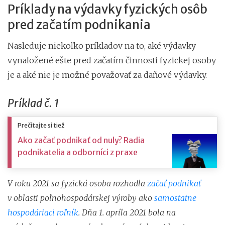
Príklady na výdavky fyzických osôb
pred začatím podnikania
Nasleduje niekoľko príkladov na to, aké výdavky
vynaložené ešte pred začatím činnosti fyzickej osoby
je a aké nie je možné považovať za daňové výdavky.
Príklad č. 1
Prečítajte si tiež
Ako začať podnikať od nuly? Radia
podnikatelia a odborníci z praxe
V roku 2021 sa fyzická osoba rozhodla
začať podnikať
v oblasti poľnohospodárskej výroby ako
samostatne
hospodáriaci roľník
. Dňa 1. apríla 2021 bola na