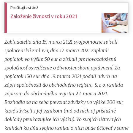
Prečítajte si tiež
Založenie živnosti v roku 2021
Zakladatelia dňa 15. marca 2021 svojpomocne spísali
spoločenskú zmluvu, dňa 17. marca 2021 zaplatili
poplatok vo výške 50 eur a získali pre novozaloženú
spoločnosť osvedčenie o živnostenskom oprávnení. Za
poplatok 150 eur dňa 19. marca 2021 podali návrh na
zápis spoločnosti do obchodného registra. S. r. o. vznikla
zápisom do obchodného registra 22. marca 2021.
Rozhodla sa na seba prevziať záväzky vo výške 200 eur,
ktoré súviseli s jej vznikom (má od nich aj príslušné
doklady preukazujúce ich výšku). Vo svojich účtovných
knihách ku dňu svojho vzniku o nich bude účtovať v sume