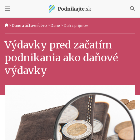
>
Dane a účtovníctvo
>
Dane
>
Daň z príjmov
Výdavky pred začatím
podnikania ako daňové
výdavky