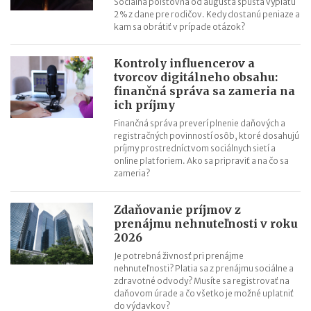
Sociálna poisťovňa od augusta spúšťa výplatu
2 % z dane pre rodičov. Kedy dostanú peniaze a
kam sa obrátiť v prípade otázok?
Kontroly influencerov a
tvorcov digitálneho obsahu:
finančná správa sa zameria na
ich príjmy
Finančná správa preverí plnenie daňových a
registračných povinností osôb, ktoré dosahujú
príjmy prostredníctvom sociálnych sietí a
online platforiem. Ako sa pripraviť a na čo sa
zameria?
Zdaňovanie príjmov z
prenájmu nehnuteľnosti v roku
2026
Je potrebná živnosť pri prenájme
nehnuteľnosti? Platia sa z prenájmu sociálne a
zdravotné odvody? Musíte sa registrovať na
daňovom úrade a čo všetko je možné uplatniť
do výdavkov?