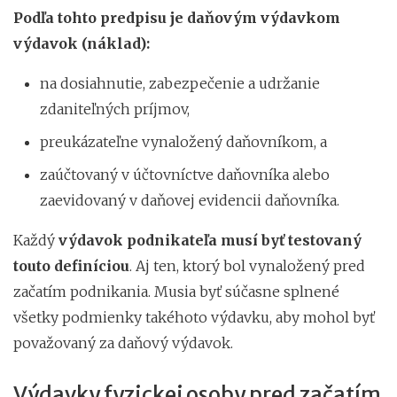
Podľa tohto predpisu je daňovým výdavkom
výdavok (náklad):
na dosiahnutie, zabezpečenie a udržanie
zdaniteľných príjmov,
preukázateľne vynaložený daňovníkom, a
zaúčtovaný v účtovníctve daňovníka alebo
zaevidovaný v daňovej evidencii daňovníka.
Každý
výdavok podnikateľa musí byť testovaný
touto definíciou
. Aj ten, ktorý bol vynaložený pred
začatím podnikania. Musia byť súčasne splnené
všetky podmienky takéhoto výdavku, aby mohol byť
považovaný za daňový výdavok.
Výdavky fyzickej osoby pred začatím