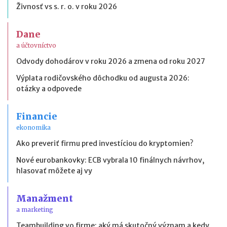
Živnosť vs s. r. o. v roku 2026
Dane
a účtovníctvo
Odvody dohodárov v roku 2026 a zmena od roku 2027
Výplata rodičovského dôchodku od augusta 2026:
otázky a odpovede
Financie
ekonomika
Ako preveriť firmu pred investíciou do kryptomien?
Nové eurobankovky: ECB vybrala 10 finálnych návrhov,
hlasovať môžete aj vy
Manažment
a marketing
Teambuilding vo firme: aký má skutočný význam a kedy