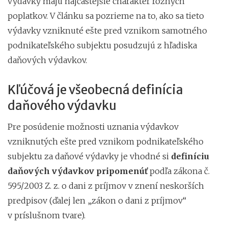
výdavky majú najčastejšie charakter rôznych
poplatkov. V článku sa pozrieme na to, ako sa tieto
výdavky vzniknuté ešte pred vznikom samotného
podnikateľského subjektu posudzujú z hľadiska
daňových výdavkov.
Kľúčová je všeobecná definícia
daňového výdavku
Pre posúdenie možnosti uznania výdavkov
vzniknutých ešte pred vznikom podnikateľského
subjektu za daňové výdavky je vhodné si
definíciu
daňových výdavkov pripomenúť
podľa zákona č.
595/2003 Z. z. o dani z príjmov v znení neskorších
predpisov (ďalej len „zákon o dani z príjmov“
v príslušnom tvare).