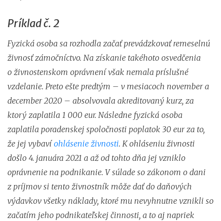
Príklad č. 2
Fyzická osoba sa rozhodla začať prevádzkovať remeselnú
živnosť zámočníctvo. Na získanie takéhoto osvedčenia
o živnostenskom oprávnení však nemala príslušné
vzdelanie. Preto ešte predtým – v mesiacoch november a
december 2020 – absolvovala akreditovaný kurz, za
ktorý zaplatila 1 000 eur. Následne fyzická osoba
zaplatila poradenskej spoločnosti poplatok 30 eur za to,
že jej vybaví
ohlásenie živnosti
. K ohláseniu živnosti
došlo 4. januára 2021 a až od tohto dňa jej vzniklo
oprávnenie na podnikanie. V súlade so zákonom o dani
z príjmov si tento živnostník môže dať do daňových
výdavkov všetky náklady, ktoré mu nevyhnutne vznikli so
začatím jeho podnikateľskej činnosti, a to aj napriek