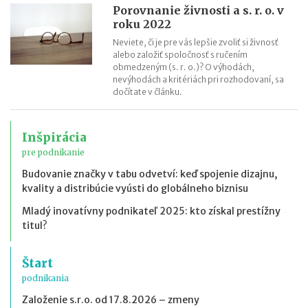
Porovnanie živnosti a s. r. o. v
roku 2022
Neviete, či je pre vás lepšie zvoliť si živnosť
alebo založiť spoločnosť s ručením
obmedzeným (s. r. o.)? O výhodách,
nevýhodách a kritériách pri rozhodovaní, sa
dočítate v článku.
Inšpirácia
pre podnikanie
Budovanie značky v tabu odvetví: keď spojenie dizajnu,
kvality a distribúcie vyústi do globálneho biznisu
Mladý inovatívny podnikateľ 2025: kto získal prestížny
titul?
Štart
podnikania
Založenie s.r.o. od 17.8.2026 – zmeny