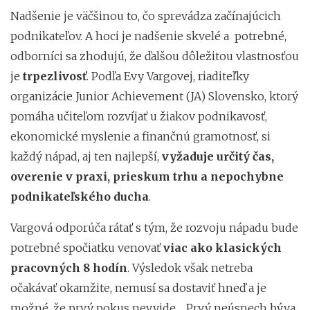
Nadšenie je väčšinou to, čo sprevádza začínajúcich
podnikateľov. A hoci je nadšenie skvelé a potrebné,
odborníci sa zhodujú, že ďalšou dôležitou vlastnosťou
je
trpezlivosť
. Podľa Evy Vargovej, riaditeľky
organizácie Junior Achievement (JA) Slovensko, ktorý
pomáha učiteľom rozvíjať u žiakov podnikavosť,
ekonomické myslenie a finančnú gramotnosť, si
každý nápad, aj ten najlepší,
vyžaduje určitý čas,
overenie v praxi, prieskum trhu a nepochybne
podnikateľského ducha
.
Vargová odporúča rátať s tým, že rozvoju nápadu bude
potrebné spočiatku venovať
viac ako klasických
pracovných 8 hodín
. Výsledok však netreba
očakávať okamžite, nemusí sa dostaviť hneď a je
možné, že prvý pokus nevyjde. „Prvý neúspech býva