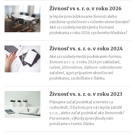
Daňové priznanie živnostníka za rok 2024
Živnosť vs s. r. o. v roku 2026
Registrácia na DPH od roku 2025: praktické príklady
Je lepšie prevádzkovanie živnosti alebo
založenie spoločnosti s ručením obmedzeným?
Aké sú rozdiely medzi týmito formami
podnikania v roku 2026 z právneho hľadiska?
Živnosť vs. s. r. o. v roku 2024
Aké sú rozdiely medzi podnikaním formou
živnosti a s.r.o. v roku 2024 pri zakladaní,
ručení, účtovníctve, daňovo-odvodovom
zaťažení, aj pri prípadom ukončovaní
podnikania, sa dočítate v článku.
Živnosť vs. s. r. o. v roku 2023
Plánujete začať podnikať a neviete sa
rozhodnúť, či by bolo pre vás lepšie založiť
s.r.o., alebo začať podnikať ako živnostník?
Porovnanie, výhody aj nevýhody vám
prinášame v tomto článku.