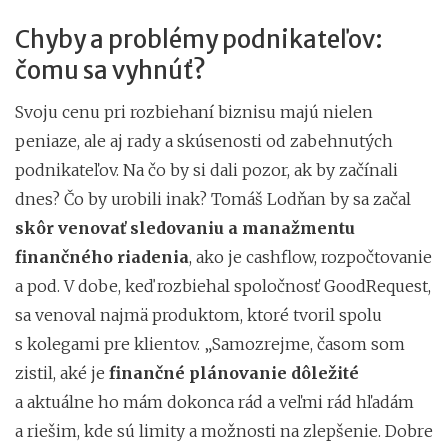
Chyby a problémy podnikateľov:
čomu sa vyhnúť?
Svoju cenu pri rozbiehaní biznisu majú nielen
peniaze, ale aj rady a skúsenosti od zabehnutých
podnikateľov. Na čo by si dali pozor, ak by začínali
dnes? Čo by urobili inak? Tomáš Lodňan by sa začal
skôr venovať sledovaniu a manažmentu
finančného riadenia
, ako je cashflow, rozpočtovanie
a pod. V dobe, keď rozbiehal spoločnosť GoodRequest,
sa venoval najmä produktom, ktoré tvoril spolu
s kolegami pre klientov. „Samozrejme, časom som
zistil, aké je
finančné plánovanie dôležité
a aktuálne ho mám dokonca rád a veľmi rád hľadám
a riešim, kde sú limity a možnosti na zlepšenie. Dobre