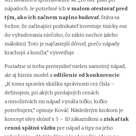
nápadoch. Je potrebné ich
v malom otestovať pred
tým, ako ich začnem naplno budovať.
Stáva sa
bežne, že začínajúci podnikateľ investuje tisícky eur
do vybudovania niečoho, čo nikto nechce (alebo
málokto). Toto je najčastejší dôvod, prečo nápady
krachujú a končia,“ vysvetľuje.
Poriadne si treba premyslieť nielen samotný nápad,
ale aj biznis model a
odlíšenie od konkurencie
.
„K tomu spravím skúšku správnosti cez čísla –
definujem, pri akých predajných cenách
a množstvách mi nápad vynáša toľko, koľko
potrebujem,“ opisuje Kováč. Následným krokom je
koncept idey skúsiť s 5 – 10 zákazníkmi a
získať tak
cennú spätnú väzbu
pre nápad a tipy na jeho