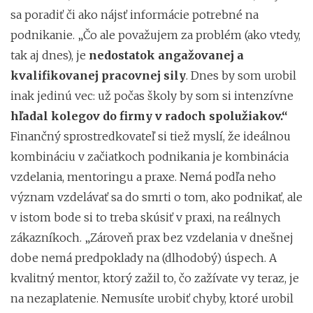
sa poradiť či ako nájsť informácie potrebné na
podnikanie. „Čo ale považujem za problém (ako vtedy,
tak aj dnes), je
nedostatok angažovanej a
kvalifikovanej pracovnej sily
. Dnes by som urobil
inak jedinú vec: už počas školy by som si intenzívne
hľadal kolegov do firmy v radoch spolužiakov.“
Finančný sprostredkovateľ si tiež myslí, že ideálnou
kombináciu v začiatkoch podnikania je kombinácia
vzdelania, mentoringu a praxe. Nemá podľa neho
význam vzdelávať sa do smrti o tom, ako podnikať, ale
v istom bode si to treba skúsiť v praxi, na reálnych
zákazníkoch. „Zároveň prax bez vzdelania v dnešnej
dobe nemá predpoklady na (dlhodobý) úspech. A
kvalitný mentor, ktorý zažil to, čo zažívate vy teraz, je
na nezaplatenie. Nemusíte urobiť chyby, ktoré urobil