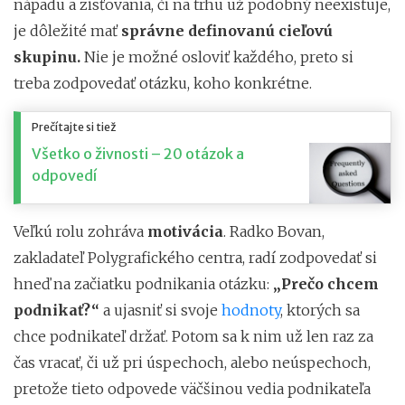
nápadu a zisťovania, či na trhu už podobný neexistuje,
je dôležité mať
správne definovanú cieľovú
skupinu.
Nie je možné osloviť každého, preto si
treba zodpovedať otázku, koho konkrétne.
Prečítajte si tiež
Všetko o živnosti – 20 otázok a
odpovedí
Veľkú rolu zohráva
motivácia
. Radko Bovan,
zakladateľ Polygrafického centra, radí zodpovedať si
hneď na začiatku podnikania otázku:
„Prečo chcem
podnikať?“
a ujasniť si svoje
hodnoty
, ktorých sa
chce podnikateľ držať. Potom sa k nim už len raz za
čas vracať, či už pri úspechoch, alebo neúspechoch,
pretože tieto odpovede väčšinou vedia podnikateľa