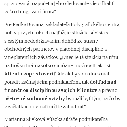
spracovaný rozpočet a jeho sledovanie vie odhaliť
veľa o fungovaní firmy.“
Pre Radka Bovana, zakladateľa Polygrafického centra,
boli v prvých rokoch najťažšie situácie súvisiace
s častým nedodržiavaním dohôd zo strany
obchodných partnerov v platobnej disciplíne a
v neplatení ich záväzkov. „Dnes je tá situácia na trhu
už trošku iná, nakoľko sú rôzne možnosti, ako si
klienta
vopred overiť
. Ale ak by som dnes mal
poradiť začínajúcim podnikateľom, tak
dohľad nad
finančnou disciplínou svojich klientov
a právne
ošetrené zmluvné vzťahy
by mali byť tým, na čo by
v začiatkoch nemali určite zabudnúť.“
Marianna Slivková, víťazka súťaže podnikateľka