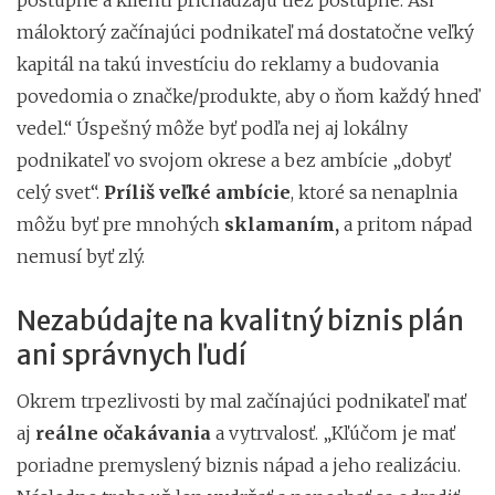
máloktorý začínajúci podnikateľ má dostatočne veľký
kapitál na takú investíciu do reklamy a budovania
povedomia o značke/produkte, aby o ňom každý hneď
vedel.“ Úspešný môže byť podľa nej aj lokálny
podnikateľ vo svojom okrese a bez ambície „dobyť
celý svet“.
Príliš veľké ambície
, ktoré sa nenaplnia
môžu byť pre mnohých
sklamaním,
a pritom nápad
nemusí byť zlý.
Nezabúdajte na kvalitný biznis plán
ani správnych ľudí
Okrem trpezlivosti by mal začínajúci podnikateľ mať
aj
reálne očakávania
a vytrvalosť. „Kľúčom je mať
poriadne premyslený biznis nápad a jeho realizáciu.