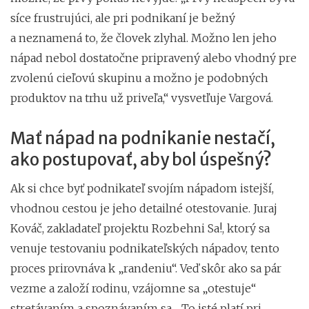
síce frustrujúci, ale pri podnikaní je bežný
a neznamená to, že človek zlyhal. Možno len jeho
nápad nebol dostatočne pripravený alebo vhodný pre
zvolenú cieľovú skupinu a možno je podobných
produktov na trhu už priveľa,“ vysvetľuje Vargová.
Mať nápad na podnikanie nestačí,
ako postupovať, aby bol úspešný?
Ak si chce byť podnikateľ svojím nápadom istejší,
vhodnou cestou je jeho detailné otestovanie. Juraj
Kováč, zakladateľ projektu Rozbehni Sa!, ktorý sa
venuje testovaniu podnikateľských nápadov, tento
proces prirovnáva k „randeniu“. Veď skôr ako sa pár
vezme a založí rodinu, vzájomne sa „otestuje“
stretávaním a spoznávaním sa. „To isté platí pri