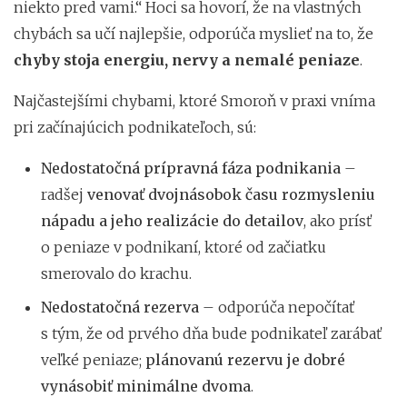
niekto pred vami.“ Hoci sa hovorí, že na vlastných
chybách sa učí najlepšie, odporúča myslieť na to, že
chyby stoja energiu, nervy a nemalé peniaze
.
Najčastejšími chybami, ktoré Smoroň v praxi vníma
pri začínajúcich podnikateľoch, sú:
Nedostatočná prípravná fáza podnikania
–
radšej
venovať dvojnásobok času rozmysleniu
nápadu a jeho realizácie do detailov
, ako prísť
o peniaze v podnikaní, ktoré od začiatku
smerovalo do krachu.
Nedostatočná rezerva
– odporúča nepočítať
s tým, že od prvého dňa bude podnikateľ zarábať
veľké peniaze;
plánovanú rezervu je dobré
vynásobiť minimálne dvoma
.