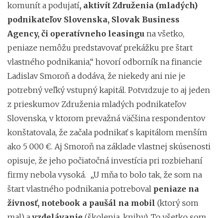
komunít a podujatí
, aktivít Združenia (mladých)
podnikateľov Slovenska, Slovak Business
Agency, či operatívneho leasingu
na všetko,
peniaze nemôžu predstavovať prekážku pre štart
vlastného podnikania,“ hovorí odborník na financie
Ladislav Smoroň a dodáva, že niekedy ani nie je
potrebný veľký vstupný kapitál. Potvrdzuje to aj jeden
z prieskumov Združenia mladých podnikateľov
Slovenska, v ktorom prevažná väčšina respondentov
konštatovala, že začala podnikať s kapitálom menším
ako 5 000 €. Aj Smoroň na základe vlastnej skúsenosti
opisuje, že jeho počiatočná investícia pri rozbiehaní
firmy nebola vysoká. „U mňa to bolo tak, že som na
štart vlastného podnikania potreboval
peniaze na
živnosť, notebook a paušál na mobil
(ktorý som
mal) a
vzdelávanie
(školenia, knihy). To všetko som