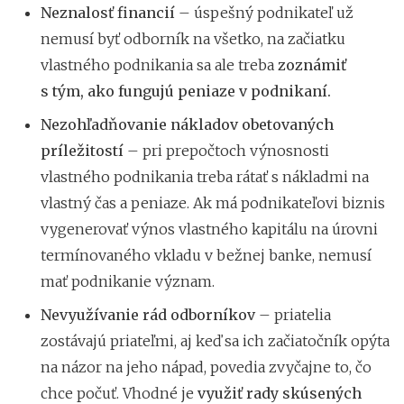
Neznalosť financií
– úspešný podnikateľ
už
nemusí byť odborník na všetko, na začiatku
vlastného podnikania sa ale treba
zoznámiť
s tým, ako fungujú peniaze v podnikaní.
Nezohľadňovanie nákladov obetovaných
príležitostí
– pri prepočtoch výnosnosti
vlastného podnikania treba rátať s nákladmi na
vlastný čas a peniaze. Ak má podnikateľovi biznis
vygenerovať výnos vlastného kapitálu na úrovni
termínovaného vkladu v bežnej banke, nemusí
mať podnikanie význam.
Nevyužívanie rád odborníkov
– priatelia
zostávajú priateľmi, aj keď sa ich začiatočník opýta
na názor na jeho nápad, povedia zvyčajne to, čo
chce počuť. Vhodné je
využiť rady skúsených