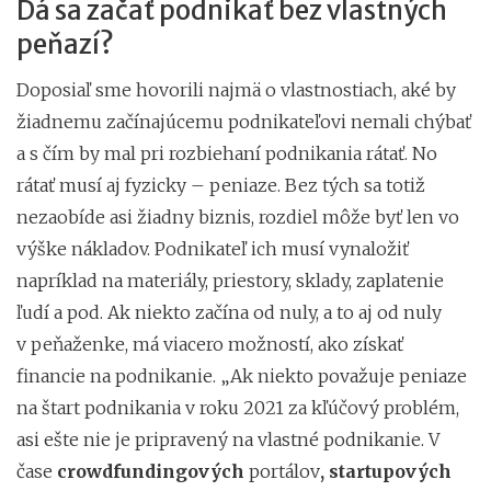
Dá sa začať podnikať bez vlastných
peňazí?
Doposiaľ sme hovorili najmä o vlastnostiach, aké by
žiadnemu začínajúcemu podnikateľovi nemali chýbať
a s čím by mal pri rozbiehaní podnikania rátať. No
rátať musí aj fyzicky – peniaze. Bez tých sa totiž
nezaobíde asi žiadny biznis, rozdiel môže byť len vo
výške nákladov. Podnikateľ ich musí vynaložiť
napríklad na materiály, priestory, sklady, zaplatenie
ľudí a pod. Ak niekto začína od nuly, a to aj od nuly
v peňaženke, má viacero možností, ako získať
financie na podnikanie. „Ak niekto považuje peniaze
na štart podnikania v roku 2021 za kľúčový problém,
asi ešte nie je pripravený na vlastné podnikanie. V
čase
crowdfundingových
portálov
, startupových