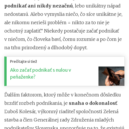
podnikať ani nikdy nezačnú
, lebo unikátny nápad
nedostanú. Alebo vymyslia niečo, čo síce unikátne je,
ale nikomu nerieši problém = nikto za to nie je
ochotný zaplatiť.“ Niekedy postačuje začať podnikať
v niečom, čo človeka baví, čomu rozumie a po čom je
na trhu prirodzený a dlhodobý dopyt.
Prečítajte si tiež
Ako začať podnikať s nulou v
peňaženke?
Ďalším faktorom, ktorý môže v konečnom dôsledku
brzdiť rozbeh podnikania, je
snaha o dokonalosť
.
Ľuboš Kolesár, výkonný riaditeľ spoločnosti Zelená
stavba a člen Generálnej rady Združenia mladých
podnikateľov Slovenska, upozorňuje na to, že existujú