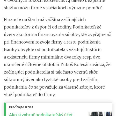
v úvodných rokoch existencie. Aj takéto bezplatné
služby môžu firme v začiatkoch výrazne pomôcť.
Financie na štart má väčšina začínajúcich
podnikateľov z úspor či od rodiny. Podnikateľské
úvery ako forma financovania sú obvyklé zvyčajne až
pri financovaní rozvoja firmy a rastu podnikania.
Banky obvykle od podnikateľa vyžadujú históriu
a existenciu firmy minimálne dva roky, resp. dve
ukončené účtovné obdobia. Ľuboš Kolesár uvádza, že
začínajúci podnikatelia si tak často vezmú skôr
súkromný úver ako fyzické osoby pred začatím
podnikania, čo sa považuje za vlastné zdroje, ktoré
vloží podnikateľ do firmy.
Prečítajte si tiež
Ako si vybrať podnikateľský účet