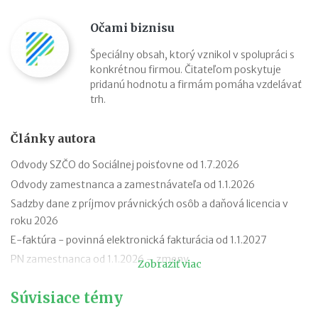
Očami biznisu
Špeciálny obsah, ktorý vznikol v spolupráci s
konkrétnou firmou. Čitateľom poskytuje
pridanú hodnotu a firmám pomáha vzdelávať
trh.
Články autora
Odvody SZČO do Sociálnej poisťovne od 1.7.2026
Odvody zamestnanca a zamestnávateľa od 1.1.2026
Sadzby dane z príjmov právnických osôb a daňová licencia v
roku 2026
E-faktúra - povinná elektronická fakturácia od 1.1.2027
PN zamestnanca od 1.1.2026 – zmeny
Zobraziť viac
Progresívne zdanenie príjmov fyzických osôb od roku 2026
Súvisiace témy
Transakčná daň v kocke
Podvojné účtovníctvo: čo to je a kto ho musí viesť