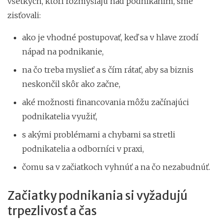
všetkých, ktorí rozmýšľajú nad podnikaním, sme
zisťovali:
ako je vhodné postupovať, keď sa v hlave zrodí
nápad na podnikanie,
na čo treba myslieť a s čím rátať, aby sa biznis
neskončil skôr ako začne,
aké možnosti financovania môžu začínajúci
podnikatelia využiť,
s akými problémami a chybami sa stretli
podnikatelia a odborníci v praxi,
čomu sa v začiatkoch vyhnúť a na čo nezabudnúť.
Začiatky podnikania si vyžadujú
trpezlivosť a čas