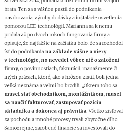
Slovenska 2014, pomáhala rozbehnúť firmu svojho
brata. Ten sa s vášňou pustil do podnikania -
navrhovania, výroby, dodávky a inštalácie osvetlenia
pomocou LED technológií. Marianna sa k nemu
pridala až po dvoch rokoch fungovania firmy a
opisuje, že najťažšie na začiatku bolo, že sa rozhodol
ísť do podnikania
na základe vášne a viery
v technológie, no nevedel vôbec nič o založení
firmy
, o povinnostiach, fakturácii, manažmente či
iných prácach, ktoré, ako s hrôzou zistil, boli jedna
veľká neznáma a veľmi ho brzdili. „Okrem toho sa
musel stať obchodníkom, montážnikom, musel
sa naučiť fakturovať, zastupovať pozíciu
skladníka a dokonca aj právnika
. Všetko zisťoval
za pochodu a mnohé procesy trvali zbytočne dlho.
Samozrejme, zarobené financie sa investovali do