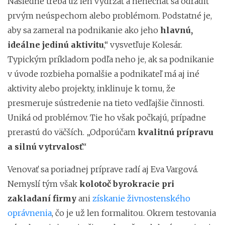
Následne treba už len vydržať a nenechať sa odradiť
prvým neúspechom alebo problémom. Podstatné je,
aby sa zameral na podnikanie ako jeho
hlavnú,
ideálne jedinú aktivitu
,“ vysvetľuje Kolesár.
Typickým príkladom podľa neho je, ak sa podnikanie
v úvode rozbieha pomalšie a podnikateľ má aj iné
aktivity alebo projekty, inklinuje k tomu, že
presmeruje sústredenie na tieto vedľajšie činnosti.
Uniká od problémov. Tie ho však počkajú, prípadne
prerastú do väčších. „Odporúčam
kvalitnú prípravu
a silnú vytrvalosť
.“
Venovať sa poriadnej príprave radí aj Eva Vargová.
Nemyslí tým však
kolotoč byrokracie pri
zakladaní firmy
ani
získanie živnostenského
oprávnenia
, čo je už len formalitou. Okrem testovania