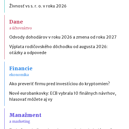
Živnosť vs s. r. o. v roku 2026
Dane
a účtovníctvo
Odvody dohodárov v roku 2026 a zmena od roku 2027
Výplata rodičovského dôchodku od augusta 2026:
otázky a odpovede
Financie
ekonomika
Ako preveriť firmu pred investíciou do kryptomien?
Nové eurobankovky: ECB vybrala 10 finálnych návrhov,
hlasovať môžete aj vy
Manažment
a marketing