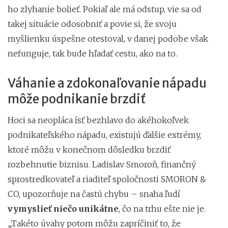
ho zlyhanie bolieť. Pokiaľ ale má odstup, vie sa od
takej situácie odosobniť a povie si, že svoju
myšlienku úspešne otestoval, v danej podobe však
nefunguje, tak bude hľadať cestu, ako na to.
Váhanie a zdokonaľovanie nápadu
môže podnikanie brzdiť
Hoci sa neopláca ísť bezhlavo do akéhokoľvek
podnikateľského nápadu, existujú ďalšie extrémy,
ktoré môžu v konečnom dôsledku brzdiť
rozbehnutie biznisu. Ladislav Smoroň, finančný
sprostredkovateľ a riaditeľ spoločnosti SMORON &
CO, upozorňuje na častú chybu – snaha ľudí
vymyslieť niečo unikátne
, čo na trhu ešte nie je.
„Takéto úvahy potom môžu zapríčiniť to, že