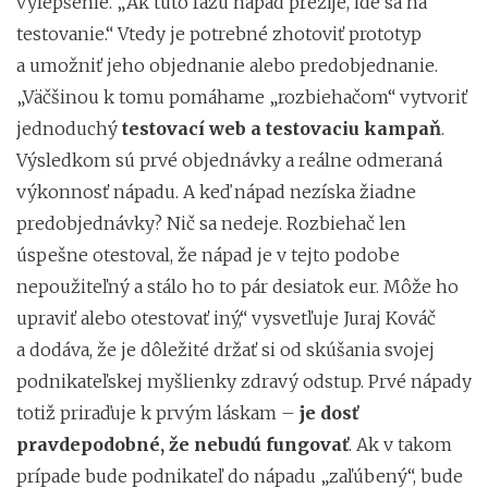
vylepšenie. „Ak túto fázu nápad prežije, ide sa na
testovanie.“ Vtedy je potrebné zhotoviť prototyp
a umožniť jeho objednanie alebo predobjednanie.
„Väčšinou k tomu pomáhame „rozbiehačom“ vytvoriť
jednoduchý
testovací web a testovaciu kampaň
.
Výsledkom sú prvé objednávky a reálne odmeraná
výkonnosť nápadu. A keď nápad nezíska žiadne
predobjednávky? Nič sa nedeje. Rozbiehač len
úspešne otestoval, že nápad je v tejto podobe
nepoužiteľný a stálo ho to pár desiatok eur. Môže ho
upraviť alebo otestovať iný,“ vysvetľuje Juraj Kováč
a dodáva, že je dôležité držať si od skúšania svojej
podnikateľskej myšlienky zdravý odstup. Prvé nápady
totiž priraďuje k prvým láskam –
je dosť
pravdepodobné, že nebudú fungovať
. Ak v takom
prípade bude podnikateľ do nápadu „zaľúbený“, bude