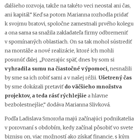
ďalšieho rozvoja, takže na takéto veci neostal ani čas,
ani kapitál.“ Keď sa potom Marianna rozhodla pridať
k svojmu bratovi, spoločne zamestnali prvého kolegu
a ona sama sa snažila zakladateľa firmy odbremeniť
v spomínaných oblastiach. On sa tak mohol sústrediť
na montáže a nové realizácie, ktoré ich mohli
posunúť ďalej. „Pozerajúc späť, dnes by som si
vyhradila sumu na čiastočné výpomoci,
nesnažili
by sme sa ich robiť sami a v našej réžii.
Ušetrený čas
by sme dokázali pretaviť
do väčšieho množstva
projektov, a teda rásť rýchlejšie
a hlavne
bezbolestnejšie,“ dodáva Marianna Slivková.
Podľa Ladislava Smoroňa majú začínajúci podnikatelia
v porovnaní s obdobím, kedy začínal pôsobiť vo svete
biznisu on, viac možností ako získať financie, s kým