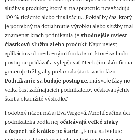
služby a produkty, ktoré si na spustenie nevyžadujú
100 % riešenie alebo finalizáciu. „Pokiaľ by čas, ktorý
je potrebný na dotiahnutie výrobku alebo služby mal
znamenať krach podnikania, je
vhodnejšie uviesť
čiastkovú službu alebo produkt
. Napr. uviesť
aplikáciu s obmedzenými funkciami, ktoré sa budú
postupne pridávať a vylepšovať. Nech čím skôr firma
generuje tržby, aby prekonala štartovaciu fázu.
Podnikanie sa buduje postupne
, má svoje fázy, no
veľká časť začínajúcich podnikateľov očakáva rýchly
štart a okamžité výsledky.“
Podobný názor má aj Eva Vargová. Mnohí začínajúci
podnikatelia podľa nej
očakávajú veľké zisky
a úspech už krátko po štarte
. „Firma sa buduje
postupne a klienti prichádzajú tiež postupne. Asi