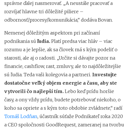
správne ďalej nasmerovať. „A neustále pracovať a
rozvíjať hlavne tri dôležité piliere –
odbornosť/procesy/komunikácia,“ dodáva Bovan.
Nemenej dôležitým aspektom pri začínaní
podnikania sú
ľudia.
Platí predsa viac hláv – viac
rozumu a je lepšie, ak sa človek má s kým podeliť o
starosti, ale aj o radosti. „Určite si dávajte pozor na
financie, cashflow, rast, zmluvy, ale to najdôležitejšie
sú ľudia. Teda vaši kolegovia a partneri.
Investujte
dostatočne
veľký objem energie a času, aby ste
vytvorili čo najlepší tím.
Lebo keď prídu horšie
časy, a ony vždy prídu, budete potrebovať niekoho, o
koho sa opriete a s kým toto obdobie zvládnete,“ radí
Tomáš Lodňan
, účastník súťaže Podnikateľ roka 2020
a CEO spoločnosti GoodRequest, zameranej na tvorbu