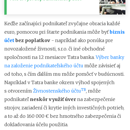
Keďže začínajúci podnikateľ zvyčajne obracia každé
euro, pomocou pri štarte podnikania môže byť
biznis
účet
bez poplatkov
- napríklad ako ponúka pre
novozaložené živnosti, s.r.o. či iné obchodné
spoločnosti na 12 mesiacov Tatra banka.
Výber banky
na založenie podnikateľského účtu
môže závisieť aj
od toho, s čím ďalším mu môže pomôcť v budúcnosti.
Napríklad v Tatra banke okrem výhod spojených
TB
s otvorením
Živnostenského účtu
, môže
podnikateľ
neskôr využiť úver
na zabezpečenie
strojov, zariadení či krytie iných investičných potrieb,
a to až do 160 000 € bez hmotného zabezpečenia či
dokladovania účelu použitia.