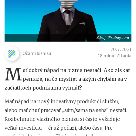
Zdroj: Pixabay.com
20.7.2021
Očami biznisu
18 minút čítania
M
ať dobrý nápad na biznis nestačí. Ako získať
peniaze, na čo myslieť a akým chybám sa v
začiatkoch podnikania vyhnúť?
Mať nápad na nový inovatívny produkt či službu,
alebo mať chuť pracovať „sám/sama na seba“ nestačí.
Rozbehnutie vlastného biznisu si často vyžaduje
veľkú investíciu – či už peňazí, alebo času. Pre