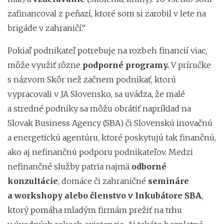
zafinancoval z peňazí, ktoré som si zarobil v lete na
brigáde v zahraničí.“
Pokiaľ podnikateľ potrebuje na rozbeh financií viac,
môže využiť rôzne
podporné programy.
V príručke
s názvom Skôr než začnem podnikať, ktorú
vypracovali v JA Slovensko, sa uvádza, že malé
a stredné podniky sa môžu obrátiť napríklad na
Slovak Business Agency (SBA) či Slovenskú inovačnú
a energetickú agentúru,
ktoré poskytujú tak finančnú,
ako aj nefinančnú podporu podnikateľov. Medzi
nefinančné služby patria najmä
odborné
konzultácie
, domáce či zahraničné
semináre
a workshopy alebo členstvo v Inkubátore SBA
,
ktorý pomáha mladým firmám prežiť na trhu