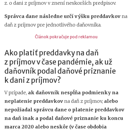
z. o dani z príjmov v znení neskorších predpisov.
Správca dane následne určí výšku preddavkov
na
daň z príjmov pre jednotlivého daňovníka.
Článok pokračuje pod reklamou
Ako platiť preddavky na daň
z príjmov v čase pandémie, ak už
daňovník podal daňové priznanie
k dani z príjmov?
V prípade,
ak daňovník nespĺňa podmienky na
neplatenie preddavkov
na daň z príjmov,
alebo
nepožiadal správcu dane o platenie preddavkov
na daň inak a podal daňové priznanie ku koncu
marca 2020 alebo neskôr (v čase obdobia