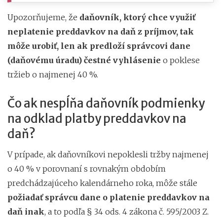
Upozorňujeme, že
daňovník, ktorý chce využiť
neplatenie preddavkov na daň z príjmov, tak
môže urobiť, len ak predloží správcovi dane
(daňovému úradu) čestné vyhlásenie
o poklese
tržieb o najmenej 40 %.
Čo ak nespĺňa daňovník podmienky
na odklad platby preddavkov na
daň?
V prípade, ak daňovníkovi nepoklesli tržby najmenej
o 40 % v porovnaní s rovnakým obdobím
predchádzajúceho kalendárneho roka, môže stále
požiadať správcu dane o platenie preddavkov na
daň inak
, a to podľa § 34 ods. 4 zákona č. 595/2003 Z.