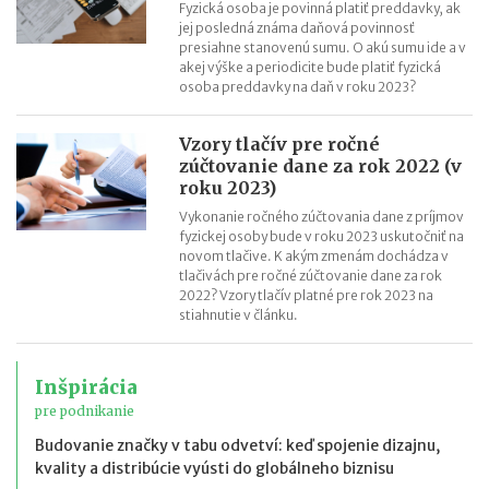
Fyzická osoba je povinná platiť preddavky, ak
jej posledná známa daňová povinnosť
presiahne stanovenú sumu. O akú sumu ide a v
akej výške a periodicite bude platiť fyzická
osoba preddavky na daň v roku 2023?
Vzory tlačív pre ročné
zúčtovanie dane za rok 2022 (v
roku 2023)
Vykonanie ročného zúčtovania dane z príjmov
fyzickej osoby bude v roku 2023 uskutočniť na
novom tlačive. K akým zmenám dochádza v
tlačivách pre ročné zúčtovanie dane za rok
2022? Vzory tlačív platné pre rok 2023 na
stiahnutie v článku.
Inšpirácia
pre podnikanie
Budovanie značky v tabu odvetví: keď spojenie dizajnu,
kvality a distribúcie vyústi do globálneho biznisu