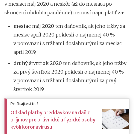
v mesiaci máj 2020 a neskôr (až do mesiaca po
skončení obdobia pandémie) nemusí napr. platiť za:
mesiac máj 2020
ten daňovník, ak jeho tržby za
mesiac apríl 2020 poklesli o najmenej 40 %
v porovnaní s tržbami dosiahnutými za mesiac
apríl 2019,
druhý štvrťrok 2020
ten daňovník, ak jeho tržby
za prvý štvrťrok 2020 poklesli o najmenej 40 %
v porovnaní s tržbami dosiahnutými za prvý
štvrťrok 2019.
Prečítajte si tiež
Odklad platby preddavkov na daň z
príjmov pre právnické a fyzické osoby
kvôli koronavírusu