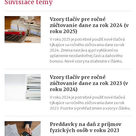
Súvisiace témy
Ročné zúčtovanie dane za rok 2022 (v roku 2023)
Výpočet čistej mzdy v roku 2023
Daňový bonus na dieťa od 1.1.2023 – príklady
Vzory tlačív pre ročné
zúčtovanie dane za rok 2024 (v
Daňový bonus na dieťa od 1.1.2023
roku 2025)
V roku 2025 je potrebné použiť nové tlačivá
týkajúce sa ročného zúčtovania dane za rok
2024. Zmena nastáva aj pri vyhlásení na
uplatnenie nezdaniteľnej časti a daňového
bonusu. Nové vzory na stiahnutie v článku.
Vzory tlačív pre ročné
zúčtovanie dane za rok 2023 (v
roku 2024)
V roku 2024 je potrebné použiť nové tlačivá
týkajúce sa ročného zúčtovania dane za rok
2023. Pozrite si prehľad zmien a vzory v článku.
Preddavky na daň z príjmov
fyzických osôb v roku 2023