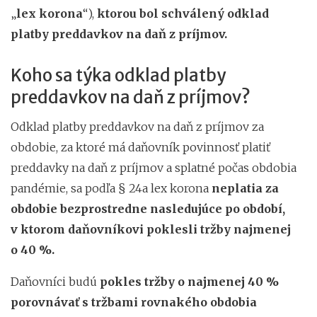
„
lex korona
“),
ktorou bol schválený odklad
platby preddavkov na daň z príjmov.
Koho sa týka odklad platby
preddavkov na daň z príjmov?
Odklad platby preddavkov na daň z príjmov za
obdobie, za ktoré má daňovník povinnosť platiť
preddavky na daň z príjmov a splatné počas obdobia
pandémie, sa podľa § 24a lex korona
neplatia za
obdobie bezprostredne nasledujúce po období,
v ktorom daňovníkovi poklesli tržby najmenej
o 40 %.
Daňovníci budú
pokles tržby o najmenej 40 %
porovnávať s tržbami rovnakého obdobia