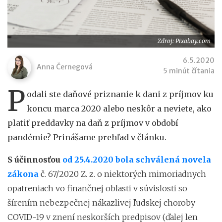
Zdroj: Pixabay.com
6.5.2020
Anna Černegová
5 minút čítania
P
odali ste daňové priznanie k dani z príjmov ku
koncu marca 2020 alebo neskôr a neviete, ako
platiť preddavky na daň z príjmov v období
pandémie? Prinášame prehľad v článku.
S účinnosťou
od 25.4.2020 bola schválená novela
zákona
č. 67/2020 Z. z. o niektorých mimoriadnych
opatreniach vo finančnej oblasti v súvislosti so
šírením nebezpečnej nákazlivej ľudskej choroby
COVID-19 v znení neskorších predpisov (ďalej len