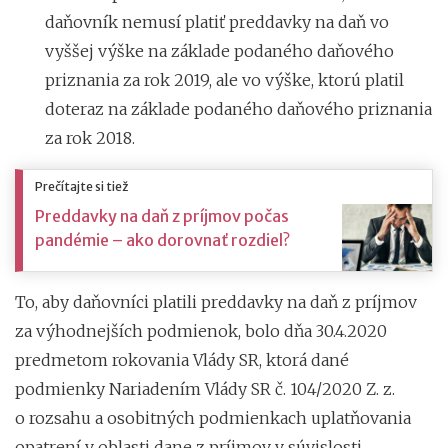
daňovník nemusí platiť preddavky na daň vo
vyššej výške na základe podaného daňového
priznania za rok 2019, ale vo výške, ktorú platil
doteraz na základe podaného daňového priznania
za rok 2018.
Prečítajte si tiež
Preddavky na daň z príjmov počas
pandémie – ako dorovnať rozdiel?
To, aby daňovníci platili preddavky na daň z príjmov
za výhodnejších podmienok, bolo dňa 30.4.2020
predmetom rokovania Vlády SR, ktorá dané
podmienky Nariadením Vlády SR č. 104/2020 Z. z.
o rozsahu a osobitných podmienkach uplatňovania
opatrení v oblasti dane z príjmov v súvislosti