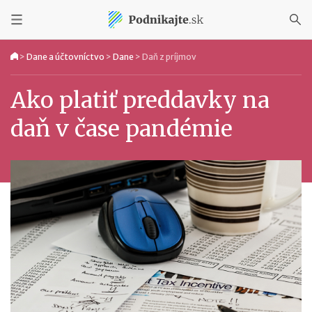
>
Dane a účtovníctvo
>
Dane
>
Daň z príjmov
Ako platiť preddavky na
daň v čase pandémie