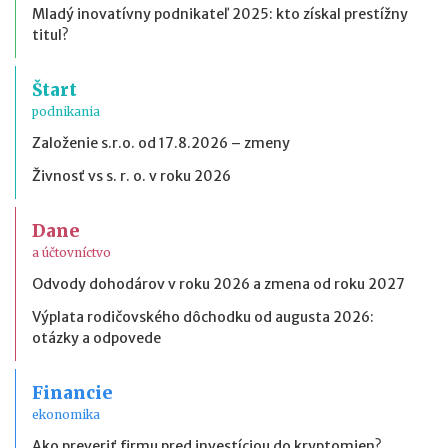
Mladý inovatívny podnikateľ 2025: kto získal prestížny
titul?
Štart
podnikania
Založenie s.r.o. od 17.8.2026 – zmeny
Živnosť vs s. r. o. v roku 2026
Dane
a účtovníctvo
Odvody dohodárov v roku 2026 a zmena od roku 2027
Výplata rodičovského dôchodku od augusta 2026:
otázky a odpovede
Financie
ekonomika
Ako preveriť firmu pred investíciou do kryptomien?