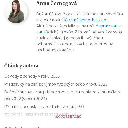
Anna Černegová
Dušou účtovníčka a externá spolupracovníčka
v spoločnosti
Účtovná jednotka, s.r.o.
.
Aktuálne sa špecializuje na ročné
spracovanie
daní
fyzických osôb. Zároveň odovzdáva svoje
znalosti mladej generácii - výučbou
odborných ekonomických predmetov na
obchodnej akadémii.
Články autora
Odvody z dohody v roku 2023
Preddavky na daň z príjmov fyzických osôb v roku 2023
Daňové priznanie pri príjmoch zo zamestnania zo zahraničia za
rok 2022 (v roku 2023)
PN a nemocenské živnostníka v roku 2023
Podpora v nezamestnanosti v roku 2023
Zobraziť viac
Odklad daňového priznania za rok 2022 (v roku 2023) – vzor