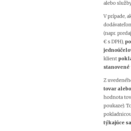
alebo služby
V prípade, a
dodávateľom
(napr. pred
€ s DPH),
po
jednoúčelo
klient
pokl
stanovené ú
Z uvedeného
tovar aleb
hodnota tov
poukaze). T
pokladnicou
týkajúce s