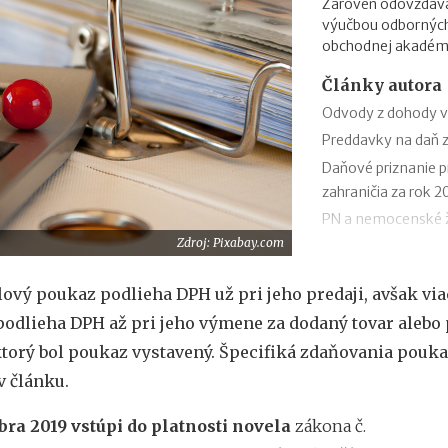
Zároveň odovzdáva 
výučbou odbornýc
obchodnej akadémi
Články autora
Odvody z dohody v
Preddavky na daň z
Daňové priznanie p
zahraničia za rok 2
PN a nemocenské ž
Zdroj: Pixabay.com
Podpora v nezames
Odklad daňového pr
ový poukaz podlieha DPH už pri jeho predaji, avšak vi
vzor
odlieha DPH až pri jeho výmene za dodaný tovar alebo
Ročné zúčtovanie d
ktorý bol poukaz vystavený. Špecifiká zdaňovania pouk
Výpočet čistej mzd
Daňový bonus na di
v článku.
Daňový bonus na di
bra 2019 vstúpi do platnosti novela
zákona č.