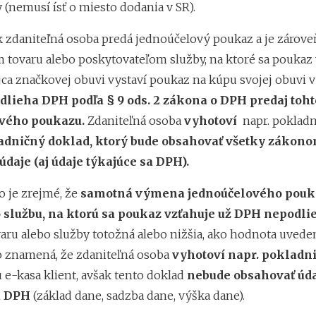
 (nemusí ísť o miesto dodania v SR).
k zdaniteľná osoba predá jednoúčelový poukaz a je zároveň
 tovaru alebo poskytovateľom služby, na ktoré sa poukaz
ajca značkovej obuvi vystaví poukaz na kúpu svojej obuvi 
dlieha DPH podľa § 9 ods. 2 zákona o DPH predaj toht
vého poukazu.
Zdaniteľná osoba
vyhotoví
napr. pokladn
adničný doklad, ktorý bude obsahovať všetky zákon
daje (aj údaje týkajúce sa DPH).
 je zrejmé, že
samotná výmena jednoúčelového pouk
o službu, na ktorú sa poukaz vzťahuje už DPH nepodli
aru alebo služby totožná alebo nižšia, ako hodnota uvede
o znamená, že zdaniteľná osoba
vyhotoví napr. pokladn
 e-kasa klient, avšak tento doklad
nebude obsahovať úd
a DPH
(základ dane, sadzba dane, výška dane).