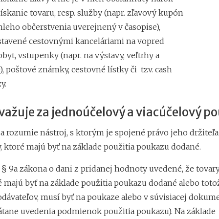
získanie tovaru, resp. služby (napr. zľavový kupón
hleho občerstvenia uverejnený v časopise),
tavené cestovnými kanceláriami na vopred
byt, vstupenky (napr. na výstavy, veľtrhy a
, poštové známky, cestovné lístky či tzv. cash
y.
važuje za jednoúčelový a viacúčelový p
rozumie nástroj, s ktorým je spojené právo jeho držiteľa 
y, ktoré majú byť na základe použitia poukazu dodané.
v § 9a zákona o dani z pridanej hodnoty uvedené, že tovar
ré majú byť na základe použitia poukazu dodané alebo toto
ávateľov, musí byť na poukaze alebo v súvisiacej dokume
átane uvedenia podmienok použitia poukazu). Na základe