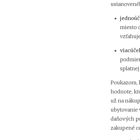
ustanovenéh
jednoúč
miesto d
vzťahuje
viacúče
podmien
splatnej
Poukazom, k
hodnote, kto
už na nákup 
ubytovanie 
daňových po
zakupené ce