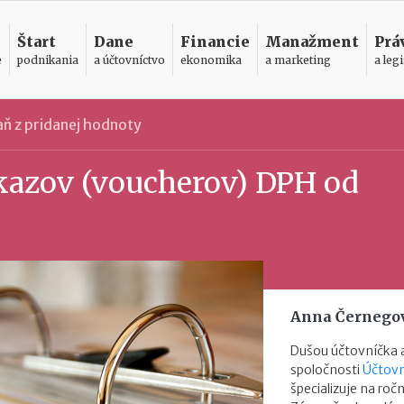
Štart
Dane
Financie
Manažment
Prá
e
podnikania
a účtovníctvo
ekonomika
a marketing
a legi
ň z pridanej hodnoty
azov (voucherov) DPH od
Anna Černego
Dušou účtovníčka a
spoločnosti
Účtovn
špecializuje na roč