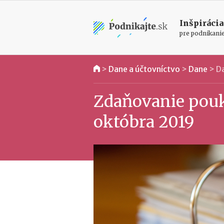
Inšpirácia
pre podnikani
>
Dane a účtovníctvo
>
Dane
>
Da
Zdaňovanie pouk
októbra 2019