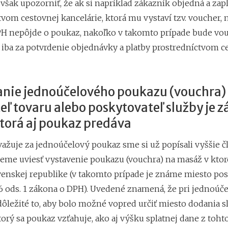
však upozorniť, že ak si napríklad zákazník objedná a zapl
vom cestovnej kancelárie, ktorá mu vystaví tzv. voucher, 
H nepôjde o poukaz, nakoľko v takomto prípade bude vo
iba za potvrdenie objednávky a platby prostredníctvom c
nie jednoúčelového poukazu (vouchra)
ľ tovaru alebo poskytovateľ služby je 
torá aj poukaz predáva
važuje za jednoúčelový poukaz sme si už popísali vyššie č
eme uviesť vystavenie poukazu (vouchra) na masáž v kt
ovenskej republike (v takomto prípade je známe miesto po
16 ods. 1 zákona o DPH). Uvedené znamená, že pri jednoú
ôležité to, aby bolo možné vopred určiť miesto dodania sl
torý sa poukaz vzťahuje, ako aj výšku splatnej dane z toht