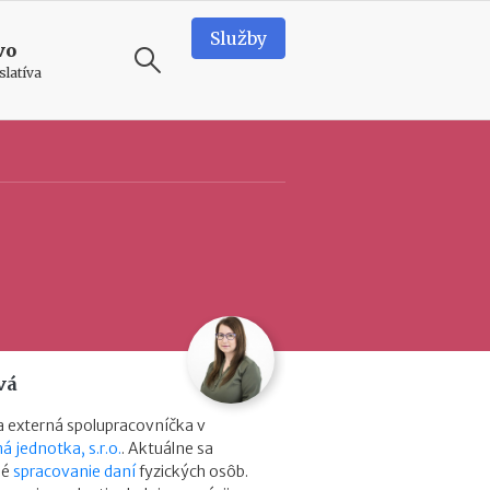
Služby
vo
slatíva
ODPORÚČAME
T
e
a
m
b
u
i
l
d
vá
i
n
 externá spolupracovníčka v
g
á jednotka, s.r.o.
. Aktuálne sa
v
né
spracovanie daní
fyzických osôb.
o