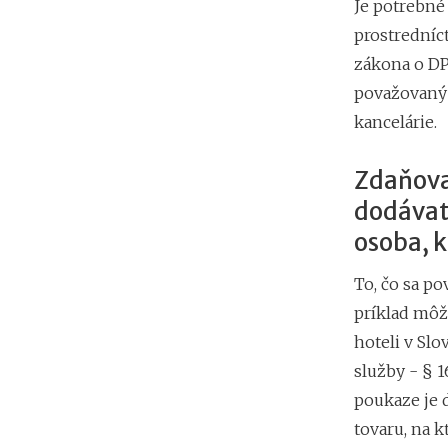
Je potrebné 
prostredníct
zákona o DP
považovaný 
kancelárie.
Zdaňova
dodávate
osoba, k
To, čo sa po
príklad môž
hoteli v Sl
služby - § 
poukaze je d
tovaru, na k