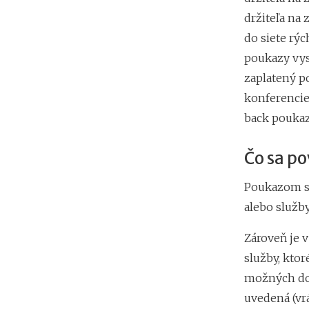
držiteľa na 
do siete rýc
poukazy vys
zaplatený po
konferencie)
back poukaz
Čo sa po
Poukazom sa 
alebo služb
Zároveň je 
služby, kto
možných dod
uvedená (vr