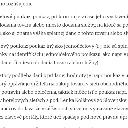
o rozlišujeme:
elový poukaz:
poukaz, pri ktorom je v čase jeho vystave
odania tovaru alebo miesto dodania služby, na ktoré sa p
, ako aj známa výška splatnej dane z tohto tovaru alebo sl
lový poukaz
: poukaz iný ako jednoúčelový (t. j. nie sú spl
ky na identifikáciu jednoúčelového poukazu, ako napr. v
 dane, či miesto dodania tovaru alebo služby).
torý podlieha dani z pridanej hodnoty je napr. poukaz v u
rý oprávňuje držiteľa na nákup tovaru v sieti obchodného 
potravín alebo oblečenia, taktiež môže ísť o poukaz napr.
v hotelových sieťach a pod. Lenka Kollárová zo Slovenske
radcov dodáva, že v súčasnosti sú veľmi využívané zľavo
z zľavové portály, ktoré tiež spadajú pod novú právnu úpr