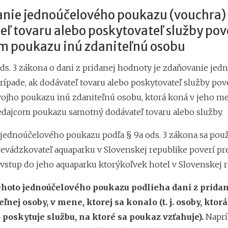
nie jednoúčelového poukazu (vouchra)
ľ tovaru alebo poskytovateľ služby pov
m poukazu inú zdaniteľnú osobu
ods. 3 zákona o dani z pridanej hodnoty je zdaňovanie je
rípade, ak dodávateľ tovaru alebo poskytovateľ služby pov
ojho poukazu inú zdaniteľnú osobu, ktorá koná v jeho me
edajcom poukazu samotný dodávateľ tovaru alebo služby.
jednoúčelového poukazu podľa § 9a ods. 3 zákona sa použi
revádzkovateľ aquaparku v Slovenskej republike poverí p
vstup do jeho aquaparku ktorýkoľvek hotel v Slovenskej r
éhoto jednoúčelového poukazu podlieha dani z prida
teľnej osoby, v mene, ktorej sa konalo (t. j. osoby, ktor
 poskytuje službu, na ktoré sa poukaz vzťahuje).
Naprí