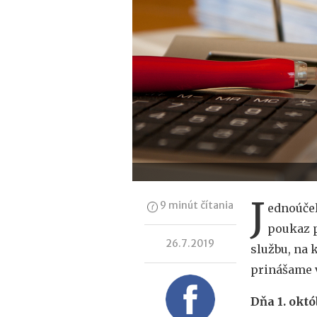
J
9 minút čítania
ednoúčel
poukaz p
26.7.2019
službu, na 
prinášame 
Dňa 1. októ