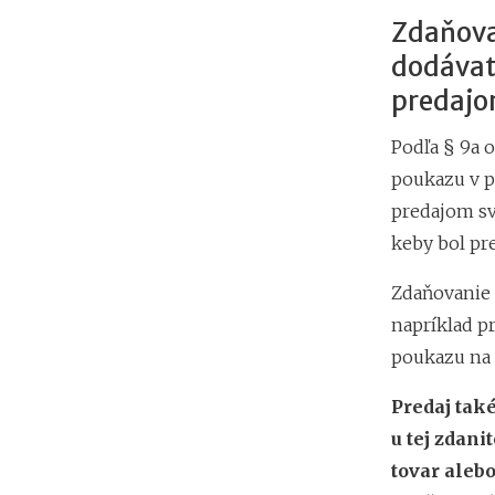
Zdaňova
dodávate
predajo
Podľa § 9a 
poukazu v p
predajom sv
keby bol pr
Zdaňovanie 
napríklad p
poukazu na 
Predaj tak
u tej zdani
tovar alebo