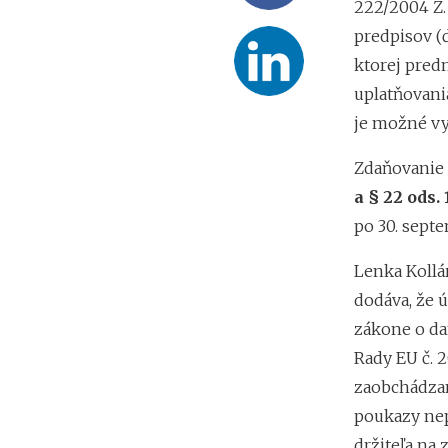
222/2004 Z.
predpisov (ď
ktorej pred
uplatňovani
je možné vy
Zdaňovanie
a § 22 ods. 
po 30. septe
Lenka Kollá
dodáva, že 
zákone o da
Rady EU č. 2
zaobchádzan
poukazy nep
držiteľa na 