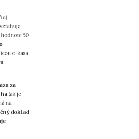
b
i
ť
 aj
?
 vzťahuje
v hodnote 50
N
o
o
v
icou e-kasa
é
om
p
o
d
m
azu za
i
eha
(ak je
e
n
ná na
k
ičný doklad
y
p
aje
r
e