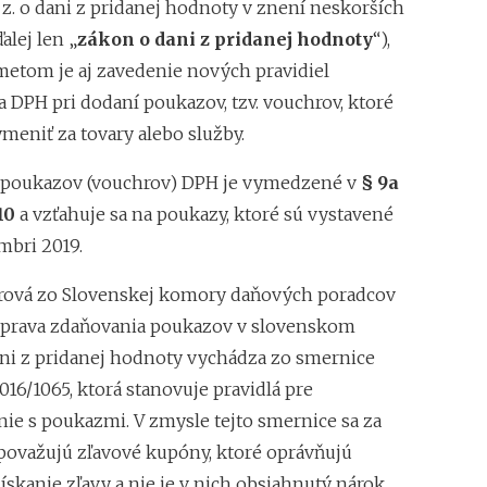
 z. o dani z pridanej hodnoty v znení neskorších
alej len „
zákon o dani z pridanej hodnoty
“),
metom je aj zavedenie nových pravidiel
a DPH pri dodaní poukazov, tzv. vouchrov, ktoré
meniť za tovary alebo služby.
 poukazov (vouchrov) DPH je vymedzené v
§ 9a
10
a vzťahuje sa na poukazy, ktoré sú vystavené
mbri 2019.
rová zo Slovenskej komory daňových poradcov
úprava zdaňovania poukazov v slovenskom
ni z pridanej hodnoty vychádza zo smernice
016/1065, ktorá stanovuje pravidlá pre
ie s poukazmi. V zmysle tejto smernice sa za
ovažujú zľavové kupóny, ktoré oprávňujú
získanie zľavy a nie je v nich obsiahnutý nárok