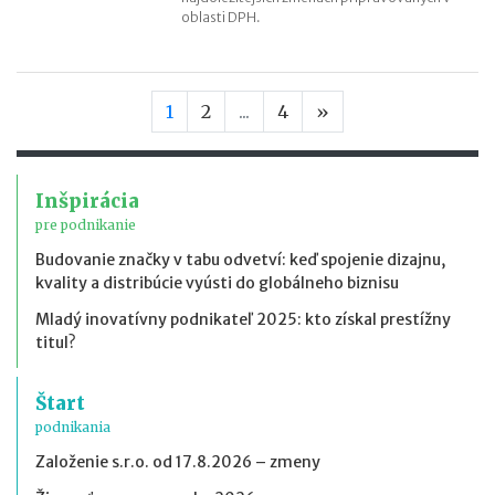
oblasti DPH.
Nasledujúca stran
1
2
...
4
»
Inšpirácia
pre podnikanie
Budovanie značky v tabu odvetví: keď spojenie dizajnu,
kvality a distribúcie vyústi do globálneho biznisu
Mladý inovatívny podnikateľ 2025: kto získal prestížny
titul?
Štart
podnikania
Založenie s.r.o. od 17.8.2026 – zmeny