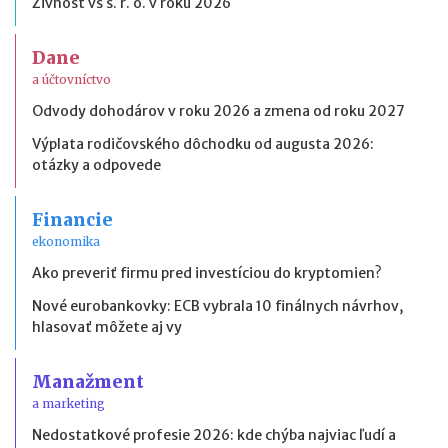
Živnosť vs s. r. o. v roku 2026
Dane
a účtovníctvo
Odvody dohodárov v roku 2026 a zmena od roku 2027
Výplata rodičovského dôchodku od augusta 2026:
otázky a odpovede
Financie
ekonomika
Ako preveriť firmu pred investíciou do kryptomien?
Nové eurobankovky: ECB vybrala 10 finálnych návrhov,
hlasovať môžete aj vy
Manažment
a marketing
Nedostatkové profesie 2026: kde chýba najviac ľudí a