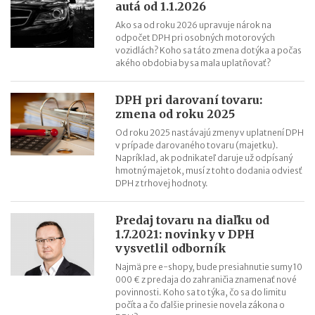
autá od 1.1.2026
Ako sa od roku 2026 upravuje nárok na
odpočet DPH pri osobných motorových
vozidlách? Koho sa táto zmena dotýka a počas
akého obdobia by sa mala uplatňovať?
DPH pri darovaní tovaru:
zmena od roku 2025
Od roku 2025 nastávajú zmeny v uplatnení DPH
v prípade darovaného tovaru (majetku).
Napríklad, ak podnikateľ daruje už odpísaný
hmotný majetok, musí z tohto dodania odviesť
DPH z trhovej hodnoty.
Predaj tovaru na diaľku od
1.7.2021: novinky v DPH
vysvetlil odborník
Najmä pre e-shopy, bude presiahnutie sumy 10
000 € z predaja do zahraničia znamenať nové
povinnosti. Koho sa to týka, čo sa do limitu
počíta a čo ďalšie prinesie novela zákona o