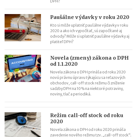
DPH?
Paušálne výdavky v roku 2020
Kto si môže uplatniť paušálne výdavky v roku
2020 a ako ich vypočítať, sú započítané aj
odvody? Môže si uplatniť paušálne výdavky aj
platiteľ DPH?
Novela (zmeny) zákona o DPH
od 1.1.2020
Novela zákona o DPH prináša od roku 2020
novú právnu úpravu týkajúcu sa reťazových
obchodov, call-off stock režimu či zníženie
sadzby DPH na 10 % na niektoré potraviny,
noviny, tlač a periodiká.
Režim call-off stock od roku
2020
Novela zákona o DPH od roku 2020 prináša
zavedenie nového režimu tzv. „call-off stock“.