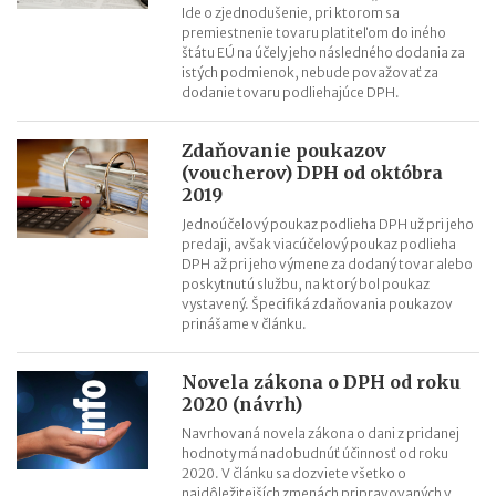
Ide o zjednodušenie, pri ktorom sa
premiestnenie tovaru platiteľom do iného
štátu EÚ na účely jeho následného dodania za
istých podmienok, nebude považovať za
dodanie tovaru podliehajúce DPH.
Zdaňovanie poukazov
(voucherov) DPH od októbra
2019
Jednoúčelový poukaz podlieha DPH už pri jeho
predaji, avšak viacúčelový poukaz podlieha
DPH až pri jeho výmene za dodaný tovar alebo
poskytnutú službu, na ktorý bol poukaz
vystavený. Špecifiká zdaňovania poukazov
prinášame v článku.
Novela zákona o DPH od roku
2020 (návrh)
Navrhovaná novela zákona o dani z pridanej
hodnoty má nadobudnúť účinnosť od roku
2020. V článku sa dozviete všetko o
najdôležitejších zmenách pripravovaných v