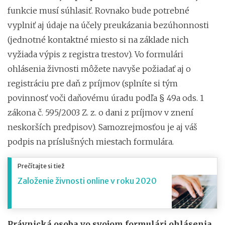
funkcie musí súhlasiť. Rovnako bude potrebné
vyplniť aj údaje na účely preukázania bezúhonnosti
(jednotné kontaktné miesto si na základe nich
vyžiada výpis z registra trestov). Vo formulári
ohlásenia živnosti môžete navyše požiadať aj o
registráciu pre daň z príjmov (splníte si tým
povinnosť voči daňovému úradu podľa § 49a ods. 1
zákona č. 595/2003 Z. z. o dani z príjmov v znení
neskorších predpisov). Samozrejmosťou je aj váš
podpis na príslušných miestach formulára.
Prečítajte si tiež
Založenie živnosti online v roku 2020
Právnická osoba vo svojom formulári ohlásenia