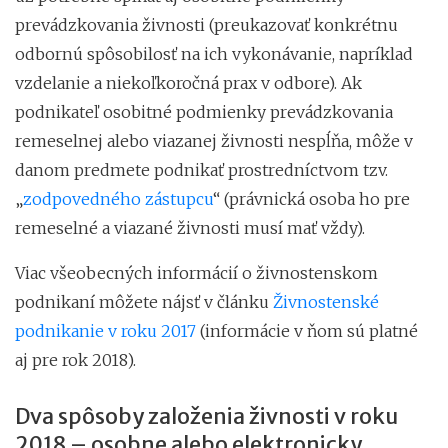
prevádzkovania živnosti (preukazovať konkrétnu
odbornú spôsobilosť na ich vykonávanie, napríklad
vzdelanie a niekoľkoročná prax v odbore). Ak
podnikateľ osobitné podmienky prevádzkovania
remeselnej alebo viazanej živnosti nespĺňa, môže v
danom predmete podnikať prostredníctvom tzv.
„
zodpovedného zástupcu
“ (právnická osoba ho pre
remeselné a viazané živnosti musí mať vždy).
Viac všeobecných informácií o živnostenskom
podnikaní môžete nájsť v článku
Živnostenské
podnikanie v roku 2017
(informácie v ňom sú platné
aj pre rok 2018).
Dva spôsoby založenia živnosti v roku
2018 – osobne alebo elektronicky