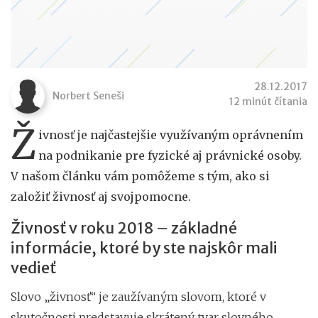
28.12.2017
Norbert Seneši
12 minút čítania
Ž
ivnosť je najčastejšie využívaným oprávnením
na podnikanie pre fyzické aj právnické osoby.
V našom článku vám pomôžeme s tým, ako si
založiť živnosť aj svojpomocne.
Živnosť v roku 2018 – základné
informácie, ktoré by ste najskôr mali
vedieť
Slovo „živnosť“ je zaužívaným slovom, ktoré v
skutočnosti predstavuje skrátený tvar slovného