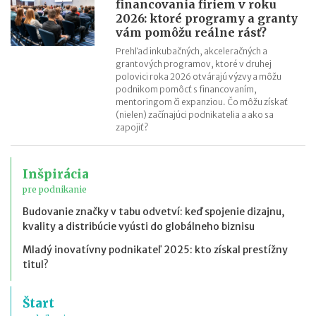
financovania firiem v roku
2026: ktoré programy a granty
vám pomôžu reálne rásť?
Prehľad inkubačných, akceleračných a
grantových programov, ktoré v druhej
polovici roka 2026 otvárajú výzvy a môžu
podnikom pomôcť s financovaním,
mentoringom či expanziou. Čo môžu získať
(nielen) začínajúci podnikatelia a ako sa
zapojiť?
Inšpirácia
pre podnikanie
Budovanie značky v tabu odvetví: keď spojenie dizajnu,
kvality a distribúcie vyústi do globálneho biznisu
Mladý inovatívny podnikateľ 2025: kto získal prestížny
titul?
Štart