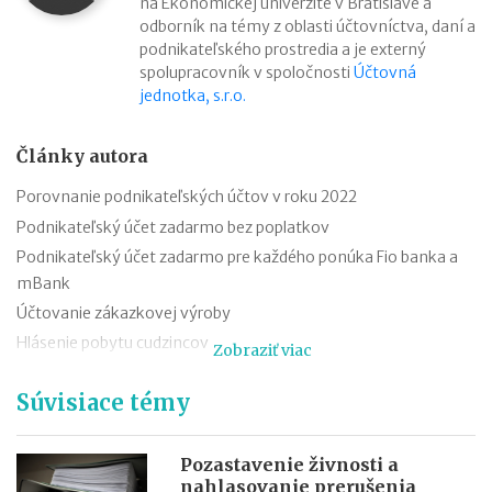
na Ekonomickej univerzite v Bratislave a
odborník na témy z oblasti účtovníctva, daní a
podnikateľského prostredia a je externý
spolupracovník v spoločnosti
Účtovná
jednotka, s.r.o.
Články autora
Porovnanie podnikateľských účtov v roku 2022
Podnikateľský účet zadarmo bez poplatkov
Podnikateľský účet zadarmo pre každého ponúka Fio banka a
mBank
Účtovanie zákazkovej výroby
Hlásenie pobytu cudzincov
Zobraziť viac
Nepredajné zásoby
Súvisiace témy
Cestovné náhrady pri elektromobiloch
Odpisovanie elektromobilov a elektrobicyklov
Kontroly v oblasti registratúry
Pozastavenie živnosti a
nahlasovanie prerušenia