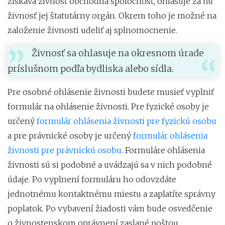
získava živnosť obchodná spoločnosť, ohlasuje za ňu
živnosť jej štatutárny orgán. Okrem toho je možné na
založenie živnosti udeliť aj splnomocnenie.
Živnosť sa ohlasuje na okresnom úrade
príslušnom podľa bydliska alebo sídla.
Pre osobné ohlásenie živnosti budete musieť vyplniť
formulár na ohlásenie živnosti. Pre fyzické osoby je
určený
formulár ohlásenia živnosti pre fyzickú osobu
a pre právnické osoby je určený
formulár ohlásenia
živnosti pre právnickú osobu.
Formuláre ohlásenia
živnosti sú si podobné a uvádzajú sa v nich podobné
údaje. Po vyplnení formuláru ho odovzdáte
jednotnému kontaktnému miestu a zaplatíte správny
poplatok. Po vybavení žiadosti vám bude osvedčenie
o živnostenskom oprávnení zaslané poštou.