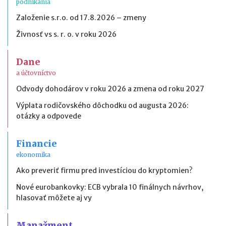
podnikania
Založenie s.r.o. od 17.8.2026 – zmeny
Živnosť vs s. r. o. v roku 2026
Dane
a účtovníctvo
Odvody dohodárov v roku 2026 a zmena od roku 2027
Výplata rodičovského dôchodku od augusta 2026:
otázky a odpovede
Financie
ekonomika
Ako preveriť firmu pred investíciou do kryptomien?
Nové eurobankovky: ECB vybrala 10 finálnych návrhov,
hlasovať môžete aj vy
Manažment