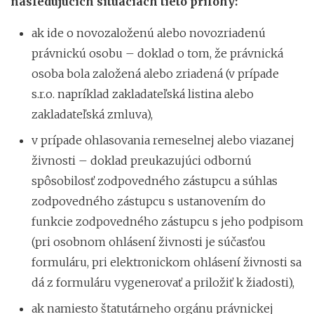
nasledujúcich situáciách tieto prílohy:
ak ide o novozaloženú alebo novozriadenú
právnickú osobu – doklad o tom, že právnická
osoba bola založená alebo zriadená (v prípade
s.r.o. napríklad zakladateľská listina alebo
zakladateľská zmluva),
v prípade ohlasovania remeselnej alebo viazanej
živnosti – doklad preukazujúci odbornú
spôsobilosť zodpovedného zástupcu a súhlas
zodpovedného zástupcu s ustanovením do
funkcie zodpovedného zástupcu s jeho podpisom
(pri osobnom ohlásení živnosti je súčasťou
formuláru, pri elektronickom ohlásení živnosti sa
dá z formuláru vygenerovať a priložiť k žiadosti),
ak namiesto štatutárneho orgánu právnickej