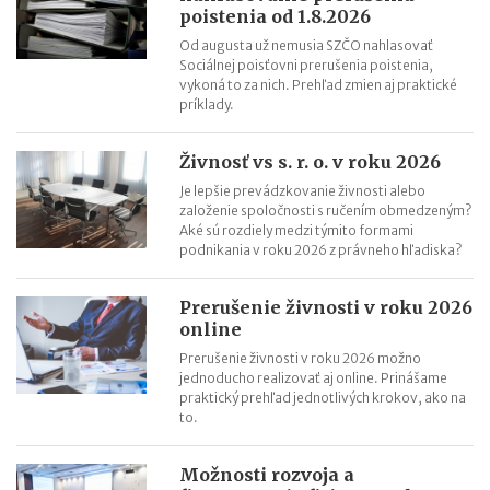
Registratúrny plán a registratúrny poriadok
poistenia od 1.8.2026
Od augusta už nemusia SZČO nahlasovať
Sociálnej poisťovni prerušenia poistenia,
vykoná to za nich. Prehľad zmien aj praktické
príklady.
Živnosť vs s. r. o. v roku 2026
Je lepšie prevádzkovanie živnosti alebo
založenie spoločnosti s ručením obmedzeným?
Aké sú rozdiely medzi týmito formami
podnikania v roku 2026 z právneho hľadiska?
Prerušenie živnosti v roku 2026
online
Prerušenie živnosti v roku 2026 možno
jednoducho realizovať aj online. Prinášame
praktický prehľad jednotlivých krokov, ako na
to.
Možnosti rozvoja a