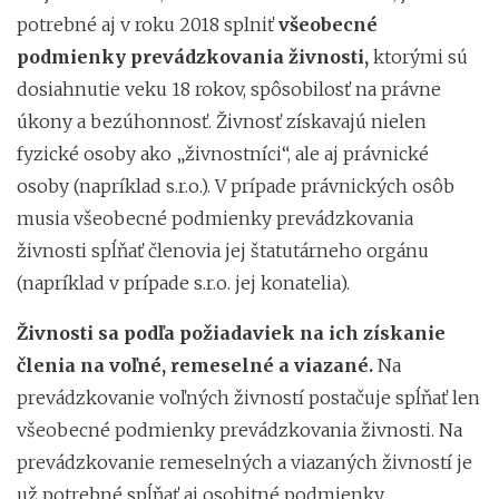
potrebné aj v roku 2018 splniť
všeobecné
podmienky prevádzkovania živnosti,
ktorými sú
dosiahnutie veku 18 rokov, spôsobilosť na právne
úkony a bezúhonnosť. Živnosť získavajú nielen
fyzické osoby ako „živnostníci“, ale aj právnické
osoby (napríklad s.r.o.). V prípade právnických osôb
musia všeobecné podmienky prevádzkovania
živnosti spĺňať členovia jej štatutárneho orgánu
(napríklad v prípade s.r.o. jej konatelia).
Živnosti sa podľa požiadaviek na ich získanie
členia na voľné, remeselné a viazané.
Na
prevádzkovanie voľných živností postačuje spĺňať len
všeobecné podmienky prevádzkovania živnosti. Na
prevádzkovanie remeselných a viazaných živností je
už potrebné spĺňať aj osobitné podmienky