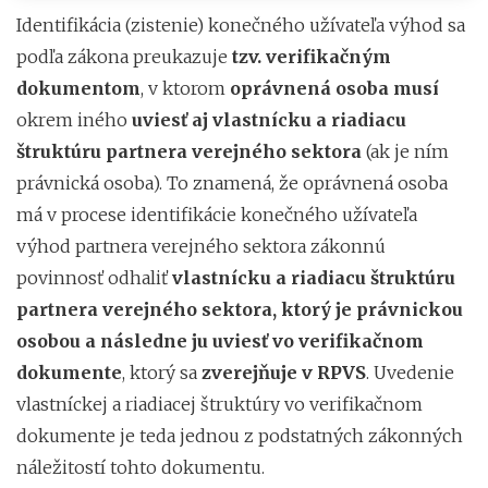
Identifikácia (zistenie) konečného užívateľa výhod sa
podľa zákona preukazuje
tzv. verifikačným
dokumentom
, v ktorom
oprávnená osoba
musí
okrem iného
uviesť aj vlastnícku a riadiacu
štruktúru partnera verejného sektora
(ak je ním
právnická osoba). To znamená, že oprávnená osoba
má v procese identifikácie konečného užívateľa
výhod partnera verejného sektora zákonnú
povinnosť odhaliť
vlastnícku a riadiacu štruktúru
partnera verejného sektora, ktorý je právnickou
osobou a následne ju uviesť vo verifikačnom
dokumente
, ktorý sa
zverejňuje v RPVS
. Uvedenie
vlastníckej a riadiacej štruktúry vo verifikačnom
dokumente je teda jednou z podstatných zákonných
náležitostí tohto dokumentu.