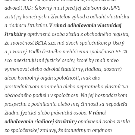
advokát JUDr. Šikovný musí pred jej zápisom do RPVS
zistiť jej konečných užívateľov výhod a odhaliť vlastnícku
a riadiacu štruktúru.
V rámci odhaľovania vlastníckej
štruktúry
oprávnená osoba zistila z obchodného registra,
že spoločnosť BETA s.r.o. má dvoch spoločníkov: p. Ostrý
a p. Horný. Podľa čestného prehlásenia spoločnosti BETA
s.r.o. neexistujú iné fyzické osoby, ktoré by mali právo
vymenovať alebo odvolať štatutárny, riadiaci, dozorný
alebo kontrolný orgán spoločnosti, inak ako
prostredníctvom priameho alebo nepriameho vlastníctva
obchodného podielu v spoločnosti. Na jej hospodárskom
prospechu z podnikania alebo inej činnosti sa nepodieľa
žiadna fyzická alebo právnická osoba.
V rámci
odhaľovania riadiacej štruktúry
oprávnená osoba zistila
zo spoločenskej zmluvy, že štatutárnym orgánom