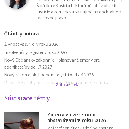
Šafárika v Košiciach, ktorá pôsobí v oblasti
justície a zameriava sa najmä na obchodné a
pracovné právo.
Články autora
Živnosť vs s. r. o. v roku 2026
Insolvenčný register v roku 2026
Nový Občiansky zákonník – plánované zmeny pre
podnikateľov od 1.7.2027
Nový zákon o obchodnom registri od 17.8.2026
Právnické osoby podľa nového Občianskeho zákonníka
Zobraziť viac
Premlčanie podľa nového Občianskeho zákonníka
Súvisiace témy
Štátni zamestnanci môžu od 1. októbra 2025 podnikať
Novela zákona o ochrane spotrebiteľa účinná od roku 2026
Reklamácia letného tábora
Zmeny vo verejnom
obstarávaní v roku 2026
Zmeny v živnostenskom zákone od 1. 4. 2025
Možnosť doplniť doklady aj po lehote na