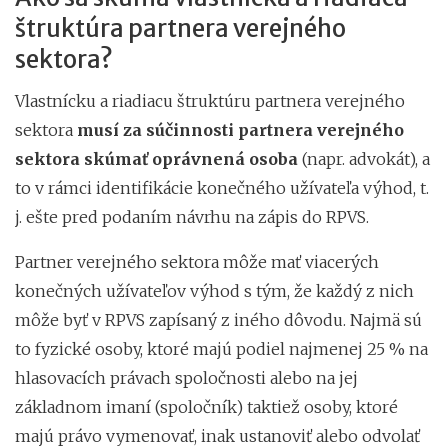
štruktúra partnera verejného
sektora?
Vlastnícku a riadiacu štruktúru partnera verejného
sektora
musí za súčinnosti partnera verejného
sektora skúmať oprávnená osoba
(napr. advokát), a
to v rámci identifikácie konečného užívateľa výhod, t.
j. ešte pred podaním návrhu na zápis do RPVS.
Partner verejného sektora môže mať viacerých
konečných užívateľov výhod s tým, že každý z nich
môže byť v RPVS zapísaný z iného dôvodu. Najmä sú
to fyzické osoby, ktoré majú podiel najmenej 25 % na
hlasovacích právach spoločnosti alebo na jej
základnom imaní (spoločník) taktiež osoby, ktoré
majú právo vymenovať, inak ustanoviť alebo odvolať