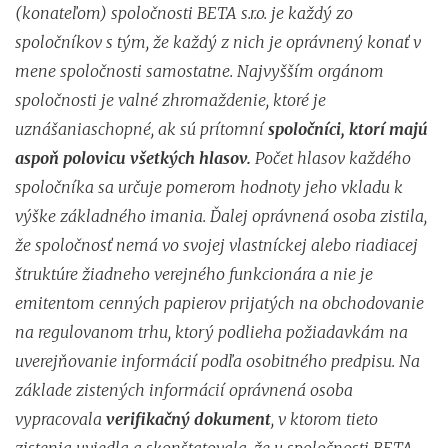
(konateľom) spoločnosti BETA s.r.o. je každý zo
spoločníkov s tým, že každý z nich je oprávnený konať v
mene spoločnosti samostatne. Najvyšším orgánom
spoločnosti je valné zhromaždenie, ktoré je
uznášaniaschopné, ak sú prítomní
spoločníci, ktorí majú
aspoň polovicu všetkých hlasov
.
Počet hlasov každého
spoločníka sa určuje pomerom hodnoty jeho vkladu k
výške základného imania. Ďalej oprávnená osoba zistila,
že spoločnosť nemá vo svojej vlastníckej alebo riadiacej
štruktúre žiadneho verejného funkcionára a nie je
emitentom cenných papierov prijatých na obchodovanie
na regulovanom trhu, ktorý podlieha požiadavkám na
uverejňovanie informácií podľa osobitného predpisu. Na
základe zistených informácií oprávnená osoba
vypracovala
verifikačný dokument
, v ktorom tieto
zistenia uviedla a skonštatovala, že u spoločnosti BETA