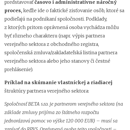
predstavovať
časovo i administratívne náročný
proces,
keďže ide o faktické zisťovanie osôb, ktoré sa
podieľajú na podnikaní spoločnosti. Podklady,
z ktorých pritom oprávnená osoba vychádza môžu
byť rôzneho charakteru (napr. výpis partnera
verejného sektora z obchodného registra,
spoločenská zmluva/zakladateľská listina partnera
verejného sektora alebo jeho stanovy či čestné
prehlásenie).
Príklad na skúmanie vlastníckej a riadiacej
štruktúry partnera verejného sektora:
Spoločnosť BETA s.r.o. je partnerom verejného sektora (na
základe zmluvy prijíma zo štátneho rozpočtu
jednorázovú pomoc vo výške 120 000 EUR) – musí sa
zapísať do RPVS. Oprávnená osoba tejto spoločnosti –