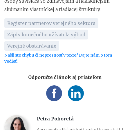
osoby súvisiaca so zdĺhavejším a nákladnejším
skúmaním vlastníckej a riadiacej štruktúry.
Register partnerov verejného sektora
Zápis konečného užívateľa výhod
Verejné obstarávanie
Našli ste chybu či nepresnosť v texte? Dajte nám o tom
vedieť.
Odporučte článok aj priateľom
Petra Pohorelá
Absolventka Právnickej fakulty Univerzity P. J.