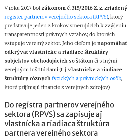
V roku 2017 bol
zákonom č. 315/2016 Z. z. zriadený
register partnerov verejného sektora (RPVS)
, ktorý
predstavuje jeden z krokov smerujúcich k zvýšeniu
transparentnosti právnych vzťahov, do ktorých
vstupuje verejný sektor. Jeho cieľom je
napomáhať
odkrývať vlastnícke a riadiace štruktúry
subjektov obchodujúcich so štátom
či s inými
verejnými inštitúciami (t. j.
vlastnícke a riadiace
štruktúry rôznych
fyzických a právnických osôb
,
ktoré prijímajú financie z verejných zdrojov).
Do registra partnerov verejného
sektora (RPVS) sa zapisuje aj
vlastnícka a riadiaca štruktúra
partnera verejného sektora