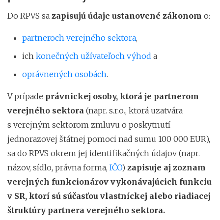
Do RPVS sa
zapisujú
údaje
ustanovené zákonom
o:
partneroch verejného sektora
,
ich
konečných užívateľoch výhod
a
oprávnených osobách
.
V prípade
právnickej osoby, ktorá je partnerom
verejného sektora
(napr. s.r.o., ktorá uzatvára
s verejným sektorom zmluvu o poskytnutí
jednorazovej štátnej pomoci nad sumu 100 000 EUR),
sa do RPVS okrem jej identifikačných údajov (napr.
názov, sídlo, právna forma,
IČO
)
zapisuje aj zoznam
verejných funkcionárov vykonávajúcich funkciu
v SR,
ktorí sú súčasťou vlastníckej alebo riadiacej
štruktúry partnera verejného sektora.