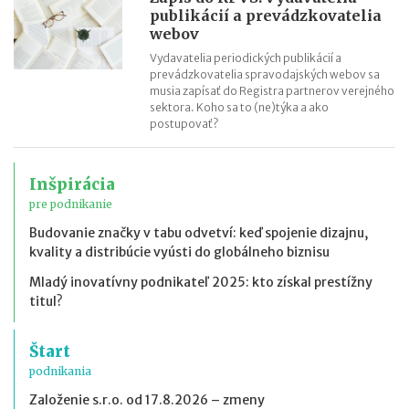
publikácií a prevádzkovatelia
webov
Vydavatelia periodických publikácií a
prevádzkovatelia spravodajských webov sa
musia zapísať do Registra partnerov verejného
sektora. Koho sa to (ne)týka a ako
postupovať?
Inšpirácia
pre podnikanie
Budovanie značky v tabu odvetví: keď spojenie dizajnu,
kvality a distribúcie vyústi do globálneho biznisu
Mladý inovatívny podnikateľ 2025: kto získal prestížny
titul?
Štart
podnikania
Založenie s.r.o. od 17.8.2026 – zmeny