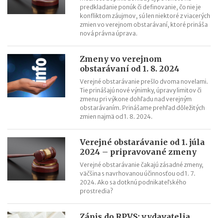
predkladanie ponúk či definovanie, čo nie je
konfliktom záujmov, sú len niektoré z viacerých
zmien vo verejnom obstarávaní, ktoré prináša
nová právna úprava.
Zmeny vo verejnom
obstarávaní od 1. 8. 2024
Verejné obstarávanie prešlo dvoma novelami.
Tie prinášajú nové výnimky, úpravy limitov či
zmenu pri výkone dohľadu nad verejným
obstarávaním. Prinášame prehľad dôležitých
zmien najmä od 1. 8. 2024.
Verejné obstarávanie od 1. júla
2024 – pripravované zmeny
Verejné obstarávanie čakajú zásadné zmeny,
väčšina s navrhovanou účinnosťou od 1. 7.
2024. Ako sa dotknú podnikateľského
prostredia?
Zápis do RPVS: vydavatelia