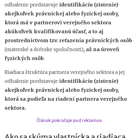
odhalenie predstavuje
identifikáciu (zistenie)
akejkoľvek právnickej alebo fyzickej osoby,
ktorá má v partnerovi verejného sektora
akúkoľvek kvalifikovanú účasť,
a to aj
prostredníctvom tzv. reťazenia právnických osôb
(materské a dcérske spoločnosti)
, až na úroveň
fyzických osôb
.
Riadiaca štruktúra partnera verejného sektora a jej
odhalenie predstavuje
identifikáciu (zistenie)
akejkoľvek právnickej alebo fyzickej osoby,
ktorá sa podieľa na riadení partnera verejného
sektora.
Článok pokračuje pod reklamou
Ako sa skúma vlastnícka a riadiaca