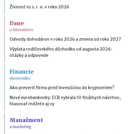
Živnosť vs s. r. o. v roku 2026
Dane
a účtovníctvo
Odvody dohodárov v roku 2026 a zmena od roku 2027
Výplata rodičovského dôchodku od augusta 2026:
otázky a odpovede
Financie
ekonomika
Ako preveriť firmu pred investíciou do kryptomien?
Nové eurobankovky: ECB vybrala 10 finálnych návrhov,
hlasovať môžete aj vy
Manažment
a marketing