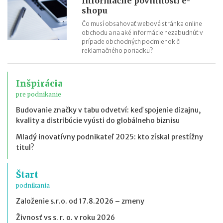
Informačné povinnosti e-
shopu
Čo musí obsahovať webová stránka online
obchodu a na aké informácie nezabudnúť v
prípade obchodných podmienok či
reklamačného poriadku?
Inšpirácia
pre podnikanie
Budovanie značky v tabu odvetví: keď spojenie dizajnu,
kvality a distribúcie vyústi do globálneho biznisu
Mladý inovatívny podnikateľ 2025: kto získal prestížny
titul?
Štart
podnikania
Založenie s.r.o. od 17.8.2026 – zmeny
Živnosť vs s. r. o. v roku 2026