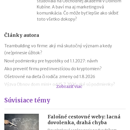
študovala na Obchodnej akadémii v Dolnom
Kubíne. A baví ma aj marketingová
komunikácia. Čo môže byť lepšie ako skĺbiť
toto všetko dokopy?
Články autora
Teambuilding vo firme: aký má skutočný význam a kedy
(ne)prinesie úžitok?
Nové podmienky pre hypotéky od 1.1.2027: návrh
Ako preveriť firmu pred investíciou do kryptomien?
Ošetrovné na dieťa či rodiča: zmeny od 1.8.2026
Výzva Obnov dom mini+ od 15.7.2026: aké sú podmienky?
Zobraziť viac
Novela zákona o ochrane pred legalizáciou príjmov z trestnej
Súvisiace témy
činnosti (AML zákon)
Minimálny dôchodok v roku 2027
Sviatok sv. Cyrila a Metoda 2026 už bez zatvorených obchodov
Falošné cestovné weby: lacná
dovolenka, drahá chyba
Nabíjanie elektromobilu v zahraničí: roaming, aplikácie,
plánovanie cesty