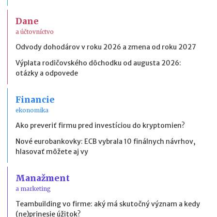
Dane
a účtovníctvo
Odvody dohodárov v roku 2026 a zmena od roku 2027
Výplata rodičovského dôchodku od augusta 2026:
otázky a odpovede
Financie
ekonomika
Ako preveriť firmu pred investíciou do kryptomien?
Nové eurobankovky: ECB vybrala 10 finálnych návrhov,
hlasovať môžete aj vy
Manažment
a marketing
Teambuilding vo firme: aký má skutočný význam a kedy
(ne)prinesie úžitok?