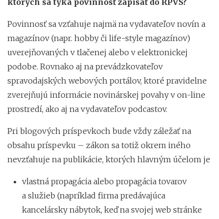
ktorých sa týka povinnosť zapísať do RPVS?
Povinnosť sa vzťahuje najmä na vydavateľov novín a
magazínov (napr. hobby či life-style magazínov)
uverejňovaných v tlačenej alebo v elektronickej
podobe. Rovnako aj na prevádzkovateľov
spravodajských webových portálov, ktoré pravidelne
zverejňujú informácie novinárskej povahy v on-line
prostredí, ako aj na vydavateľov podcastov.
Pri blogových príspevkoch bude vždy záležať na
obsahu príspevku – zákon sa totiž okrem iného
nevzťahuje na publikácie, ktorých hlavným účelom je
vlastná propagácia alebo propagácia tovarov
a služieb (napríklad firma predávajúca
kancelársky nábytok, keď na svojej web stránke