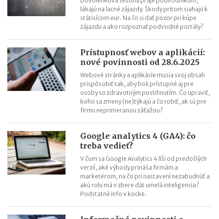
Dovolenková sezóna praje podvodníkom,
lákajú na lacné zájazdy. Škody pritom siahajú k
ChatGPT, Gemini a ďalšie AI nástroje: daňové povinnosti pri
státisícom eur. Na čo si dať pozor pri kúpe
predplatnom
zájazdu a ako rozpoznať podvodné portály?
Prístupnosť webov a aplikácií:
nové povinnosti od 28.6.2025
Webové stránky a aplikácie musia svoj obsah
prispôsobiť tak, aby boli prístupné aj pre
osoby so zdravotným postihnutím. Čo upraviť,
koho sa zmeny (ne)týkajú a čo robiť, ak sú pre
firmu neprimeranou záťažou?
Google analytics 4 (GA4): čo
treba vedieť?
V čom sa Google Analytics 4 líši od predošlých
verzií, aké výhody prináša firmám a
marketérom, na čo pri nastavení nezabudnúť a
akú rolu má v zbere dát umelá inteligencia?
Podstatné info v kocke.