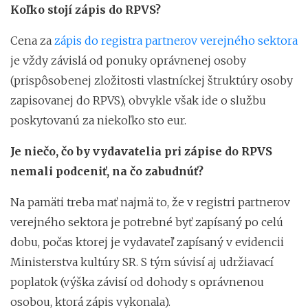
Koľko stojí zápis do RPVS?
Cena za
zápis do registra partnerov verejného sektora
je vždy závislá od ponuky oprávnenej osoby
(prispôsobenej zložitosti vlastníckej štruktúry osoby
zapisovanej do RPVS), obvykle však ide o službu
poskytovanú za niekoľko sto eur.
Je niečo, čo by vydavatelia pri zápise do RPVS
nemali podceniť, na čo zabudnúť?
Na pamäti treba mať najmä to, že v registri partnerov
verejného sektora je potrebné byť zapísaný po celú
dobu, počas ktorej je vydavateľ zapísaný v evidencii
Ministerstva kultúry SR. S tým súvisí aj udržiavací
poplatok (výška závisí od dohody s oprávnenou
osobou, ktorá zápis vykonala).