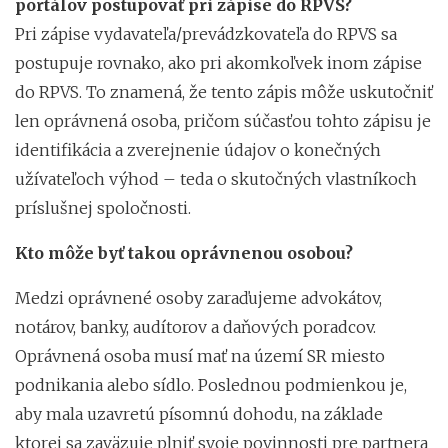
portálov postupovať pri zápise do RPVS?
Pri zápise vydavateľa/prevádzkovateľa do RPVS sa
postupuje rovnako, ako pri akomkoľvek inom zápise
do RPVS. To znamená, že tento zápis môže uskutočniť
len oprávnená osoba, pričom súčasťou tohto zápisu je
identifikácia a zverejnenie údajov o konečných
užívateľoch výhod – teda o skutočných vlastníkoch
príslušnej spoločnosti.
Kto môže byť takou oprávnenou osobou?
Medzi oprávnené osoby zaraďujeme advokátov,
notárov, banky, audítorov a daňových poradcov.
Oprávnená osoba musí mať na území SR miesto
podnikania alebo sídlo. Poslednou podmienkou je,
aby mala uzavretú písomnú dohodu, na základe
ktorej sa zaväzuje plniť svoje povinnosti pre partnera