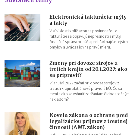
Odpisovanie elektromobilov a elektrobicyklov
Kontroly v oblasti registratúry
Elektronická fakturácia: mýty
a fakty
Registratúrny plán a registratúrny poriadok
V súvislosti s blížiacou sa povinnosťou e-
fakturácie sa objavujú nepresnosti a mýty.
Finančná správa prináša prehľad najčastejších
omylov a uvádza ich na pravú mieru.
Zmeny pri dovoze strojov z
tretích krajín od 20.1.2027: ako
sa pripraviť?
V januári 2027 začnú pri dovoze strojov z
tretích krajín platiť nové pravidlá EÚ. Čo sa
mení a ako sa vyhnúť zdržaniam či dodatočným
nákladom?
Novela zákona o ochrane pred
legalizáciou príjmov z trestnej
činnosti (AML zákon)