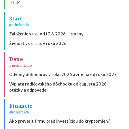
titul?
Štart
podnikania
Založenie s.r.o. od 17.8.2026 – zmeny
Živnosť vs s. r. o. v roku 2026
Dane
a účtovníctvo
Odvody dohodárov v roku 2026 a zmena od roku 2027
Výplata rodičovského dôchodku od augusta 2026:
otázky a odpovede
Financie
ekonomika
Ako preveriť firmu pred investíciou do kryptomien?