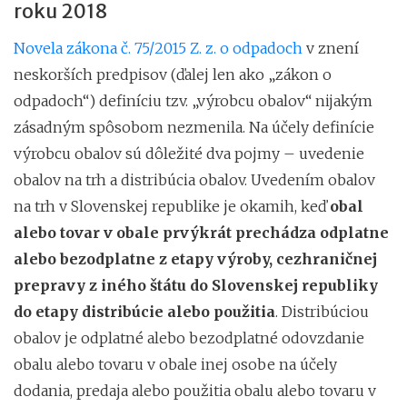
roku 2018
Novela zákona č. 75/2015 Z. z. o odpadoch
v znení
neskorších predpisov (ďalej len ako „zákon o
odpadoch“) definíciu tzv. „výrobcu obalov“ nijakým
zásadným spôsobom nezmenila. Na účely definície
výrobcu obalov sú dôležité dva pojmy – uvedenie
obalov na trh a distribúcia obalov. Uvedením obalov
na trh v Slovenskej republike je okamih, keď
obal
alebo tovar v obale prvýkrát prechádza odplatne
alebo bezodplatne z etapy výroby, cezhraničnej
prepravy z iného štátu do Slovenskej republiky
do etapy distribúcie alebo použitia
. Distribúciou
obalov je odplatné alebo bezodplatné odovzdanie
obalu alebo tovaru v obale inej osobe na účely
dodania, predaja alebo použitia obalu alebo tovaru v