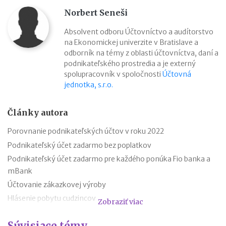
Norbert Seneši
Absolvent odboru Účtovníctvo a audítorstvo
na Ekonomickej univerzite v Bratislave a
odborník na témy z oblasti účtovníctva, daní a
podnikateľského prostredia a je externý
spolupracovník v spoločnosti
Účtovná
jednotka, s.r.o.
Články autora
Porovnanie podnikateľských účtov v roku 2022
Podnikateľský účet zadarmo bez poplatkov
Podnikateľský účet zadarmo pre každého ponúka Fio banka a
mBank
Účtovanie zákazkovej výroby
Hlásenie pobytu cudzincov
Zobraziť viac
Nepredajné zásoby
Súvisiace témy
Cestovné náhrady pri elektromobiloch