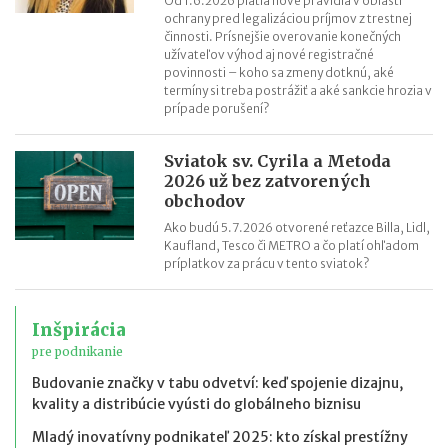
Od 1.6.2026 platia nové pravidlá v oblasti
ochrany pred legalizáciou príjmov z trestnej
činnosti. Prísnejšie overovanie konečných
užívateľov výhod aj nové registračné
povinnosti – koho sa zmeny dotknú, aké
termíny si treba postrážiť a aké sankcie hrozia v
prípade porušení?
Sviatok sv. Cyrila a Metoda
2026 už bez zatvorených
obchodov
Ako budú 5.7.2026 otvorené reťazce Billa, Lidl,
Kaufland, Tesco či METRO a čo platí ohľadom
príplatkov za prácu v tento sviatok?
Inšpirácia
pre podnikanie
Budovanie značky v tabu odvetví: keď spojenie dizajnu,
kvality a distribúcie vyústi do globálneho biznisu
Mladý inovatívny podnikateľ 2025: kto získal prestížny