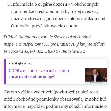
Informácia o orgáne dozoru -
v obchodných
podmienkach eshopu musí byť ďalej uvedený
názov a adresa orgánu dozoru alebo dohľadu nad
činnosťou prevádzkovateľa eshopu;
Príklad: Orgánom dozoru je Slovenská obchodná
inšpekcia, Inšpektorát SOI pre Bratislavský kraj, so sídlom
Prievozská 32, P.O. Box 5, 820 07 Bratislava 27.
Prečítajte si tiež
GDPR a e-shop – ako má e-shop
spracúvať osobné údaje?
Okrem vyššie uvedených (povinných) náležitostí
môžu obchodné podmienky obsahovať aj mnohé iné
informácie, napríklad podmienky súťaží, informácie o