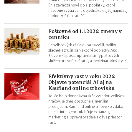
únia zavádza nové clo aj poplatky, ktoré
násobne zvýšia cenu objednávok aj tej najnižšej
hodnoty. S čím rátať?
Poštovné od 1.1.2026: zmeny v
cenníku
Ceny listových zásielok sa navýšili, balíky
zlacneli a zrušili sa niektoré poplatky. Ako
Slovenská pošta upravila tarify poštových
služieb pre vnútroštátny a medzinárodný styk?
Efektívny rast v roku 2026:
Objavte potenciál AI aj na
Kaufland online trhovisku
To, čo bolo donedávna skôr výsadou veľkých
hráčov, je dnes dostupné aj menším
predajcom. Kaufland online trhovisko vďaka
umelej inteligencii uľahčuje expanziu,
marketing aj správu predaja a dáva priestor
rásť.