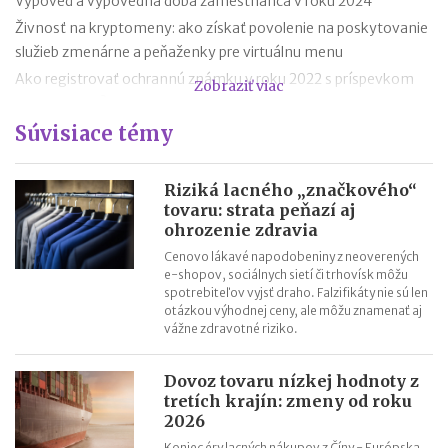
Výpoveď a výpovedná doba zamestnanca v roku 2024
Živnosť na kryptomeny: ako získať povolenie na poskytovanie
služieb zmenárne a peňaženky pre virtuálnu menu
Ako registrovať ochrannú známku v roku 2022 s príspevkom
Zobraziť viac
do 1 500 EUR?
Súvisiace témy
Ako registrovať ochrannú známku v roku 2021 s príspevkom od
EÚ až do výšky 1 500 EUR?
Výmaz organizačných zložiek, ktoré do 30. 9. 2021 nepotvrdia
Riziká lacného „značkového“
svoje údaje v obchodnom registri
tovaru: strata peňazí aj
ohrozenie zdravia
Povinný zápis rodného čísla a čísla občianskeho do obchodného
registra do 30.9.2021
Cenovo lákavé napodobeniny z neoverených
e-shopov, sociálnych sietí či trhovísk môžu
Odmena likvidátora spoločnosti od 1.10.2020
spotrebiteľov vyjsť draho. Falzifikáty nie sú len
Výhody vstupu spoločnosti do likvidácie do 30.9.2020 – čo
otázkou výhodnej ceny, ale môžu znamenať aj
vážne zdravotné riziko.
treba stihnúť?
Dovoz tovaru nízkej hodnoty z
tretích krajín: zmeny od roku
2026
Koniec éry lacných nákupov z Číny - Európska