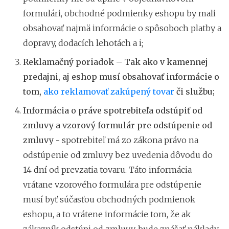
formulári, obchodné podmienky eshopu by mali
obsahovať najmä informácie o spôsoboch platby a
dopravy, dodacích lehotách a i;
Reklamačný poriadok – Tak ako v kamennej
predajni, aj eshop musí obsahovať informácie o
tom,
ako reklamovať zakúpený tovar
či službu;
Informácia o práve spotrebiteľa odstúpiť od
zmluvy a vzorový formulár pre odstúpenie od
zmluvy -
spotrebiteľ má zo zákona právo na
odstúpenie od zmluvy bez uvedenia dôvodu do
14 dní od prevzatia tovaru. Táto informácia
vrátane vzorového formulára pre odstúpenie
musí byť súčasťou obchodných podmienok
eshopu, a to vrátene informácie tom, že ak
zákazník odstúpi od zmluvy, bude znášať náklady