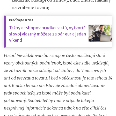
na vrátenie tovaru;
Prečítajte si tiež
Tržby e-shopov prudko rastú, vytvoriť
si svoj vlastný môžete za pár eur a jeden
víkend
Pozor! Prevádzkovatelia eshopov často používajú staré
vzory obchodných podmienok, ktoré ešte stále uvádzajú,
že zákazník môže odstúpiť od zmluvy do 7 pracovných
dní od prevzatia tovaru, i keď v súčasnosti je táto lehota 14
dní. Kratšia lehota predstavuje zásadné obmedzovanie
práv spotrebiteľa, za ktoré môže byť podnikateľ
pokutovaný. Spotrebiteľ by mal v prípade takejto
nesprávnej informácie dokonca nárok na ešte dlhší čas
na odstúpenie od zmluvy bez uvedenia dôvodu (teda aj