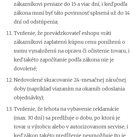
zákazníkovi peniaze do 15 a viac dní, i keď podľa
zákona musí byť táto povinnosť splnená už do 14
dní od odstúpenia;
Tvrdenie, že prevádzkovateľ eshopu vráti
zákazníkovi zaplatenú kúpnu cenu poníženú o
sumu vynaloženú na opravu či očistenie tovaru, i
keď takéto započítanie podľa zákona nie je
dovolené;
Nedovolené skracovanie 24-mesačnej záručnej
doby (napríklad viazaním na okamih odoslania
objednávky);
Tvrdenie, že lehota na vybavenie reklamácie
(max. 30 dní) sa predlžuje o dobu, po ktorú je
tovar u výrobcu alebo v autorizovanom servise, i
keď zákon takéto predĺženie neumožňuje (to je