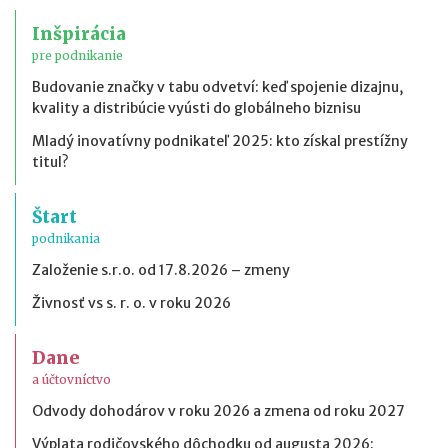
Inšpirácia
pre podnikanie
Budovanie značky v tabu odvetví: keď spojenie dizajnu,
kvality a distribúcie vyústi do globálneho biznisu
Mladý inovatívny podnikateľ 2025: kto získal prestížny
titul?
Štart
podnikania
Založenie s.r.o. od 17.8.2026 – zmeny
Živnosť vs s. r. o. v roku 2026
Dane
a účtovníctvo
Odvody dohodárov v roku 2026 a zmena od roku 2027
Výplata rodičovského dôchodku od augusta 2026: