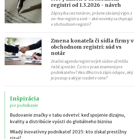
registri od 1.3.2026 - návrh
Zápisy iba cez notárov, právne záväzný výpis z
on-line registra a iné – aké novinky sa chystajú
v obchodnom registri?
Zmena konateľa či sídla firmy v
obchodnom registri: súd vs
notár
Značnú agendu registrových súdov už môžu
riešiť aj notári. Čo to v praxi znamená pre
podnikateľov? Ako dlho trvá zápis údajov, aký
je postup a aký je rozdiel v cene?
Inšpirácia
pre podnikanie
Budovanie značky v tabu odvetví: keď spojenie dizajnu,
kvality a distribúcie vyústi do globálneho biznisu
Mladý inovatívny podnikateľ 2025: kto získal prestížny
titul?