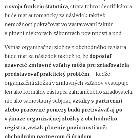
o svoju funkciu štatutára
, strata tohto identifikátora
bude mať automaticky za následok taktiež
nemožnosť pokračovať vo vystavovaní faktúr,
v plnení niektorých zákonných povinností a pod.
Výmaz organizačnej zložky z obchodného registra
bude mať za následok taktiež to, že
doposiaľ
uzavreté zmluvné vzťahy môžu pre zriaďovateľa
predstavovať praktický problém
– keďže
organizačná zložka v zmluvných vzťahov vystupuje
len ako formálny zástupca zahraničného zriaďovateľa,
nie ako samostatný subjekt,
vzťahy s partnermi
alebo pracovné pomery budú pretrvávať aj po
výmaze organizačnej zložky z obchodného
registra, avšak plnenie povinností voči
obchodným partnerom či úradom