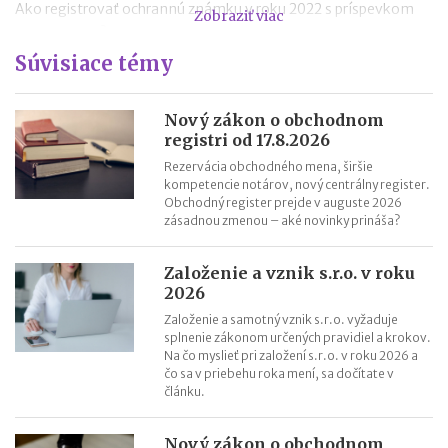
Ako registrovať ochrannú známku v roku 2022 s príspevkom
Zobraziť viac
do 1 500 EUR?
Súvisiace témy
Ako registrovať ochrannú známku v roku 2021 s príspevkom od
EÚ až do výšky 1 500 EUR?
Povinný zápis rodného čísla a čísla občianskeho do obchodného
Nový zákon o obchodnom
registra do 30.9.2021
registri od 17.8.2026
Odmena likvidátora spoločnosti od 1.10.2020
Rezervácia obchodného mena, širšie
kompetencie notárov, nový centrálny register.
Výhody vstupu spoločnosti do likvidácie do 30.9.2020 – čo
Obchodný register prejde v auguste 2026
treba stihnúť?
zásadnou zmenou – aké novinky prináša?
Ako zlikvidovať s.r.o. či inú firmu v roku 2020?
Založenie a vznik s.r.o. v roku
2026
Založenie a samotný vznik s.r.o. vyžaduje
splnenie zákonom určených pravidiel a krokov.
Na čo myslieť pri založení s.r.o. v roku 2026 a
čo sa v priebehu roka mení, sa dočítate v
článku.
Nový zákon o obchodnom