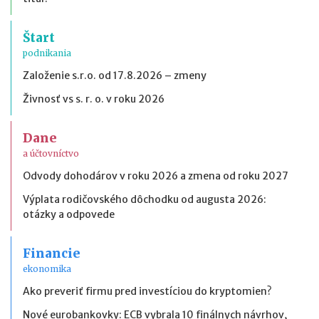
Štart
podnikania
Založenie s.r.o. od 17.8.2026 – zmeny
Živnosť vs s. r. o. v roku 2026
Dane
a účtovníctvo
Odvody dohodárov v roku 2026 a zmena od roku 2027
Výplata rodičovského dôchodku od augusta 2026:
otázky a odpovede
Financie
ekonomika
Ako preveriť firmu pred investíciou do kryptomien?
Nové eurobankovky: ECB vybrala 10 finálnych návrhov,