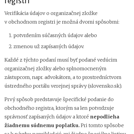
registri
Verifikácia údajov o organizačnej zložke
v obchodnom registri je možná dvomi spôsobmi:
potvrdením súčasných údajov alebo
zmenou už zapísaných údajov.
Každé z týchto podaní musí byť podané vedúcim
organizačnej zložky alebo splnomocneným
zástupcom, napr. advokátom, a to prostredníctvom
ústredného portálu verejnej správy (slovensko.sk).
Prvý spôsob predstavuje špecifické podanie do
obchodného registra, ktorým sa len potvrdzuje
správnosť zapísaných údajov a ktoré
nepodlieha
žiadnemu súdnemu poplatku.
Pri tomto spôsobe
sa k návrhu neprikladajú ani žiadne špeciálne listiny.