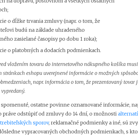
ch na dopravu, poštovnom a všetkých ostatných
och;
ie o dĺžke trvania zmluvy (napr. o tom, že
iteľovi budú na základe uhradeného
ného zasielané časopisy po dobu 1 roka);
cie o platobných a dodacích podmienkach.
pred vložením tovaru do internetového nákupného košíka musi
h stránkach eshopu uverejnené informácie o možných spôsobo
bmedzeniach, napr. informácia o tom, že prezentovaný tovar j
vypredaný.
 spomenuté, ostatne povinne oznamované informácie, nap
o práve odstúpiť od zmluvy do 14 dní, o možnosti
alterna
otrebiteľských sporov
, reklamačné podmienky a iné, sú zv
dôsledne vypracovaných obchodných podmienkach, s kto