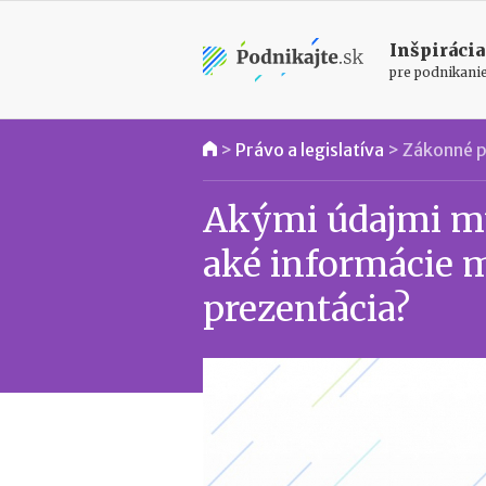
Inšpirácia
pre podnikani
>
Právo a legislatíva
>
Zákonné p
Akými údajmi mu
aké informácie m
prezentácia?