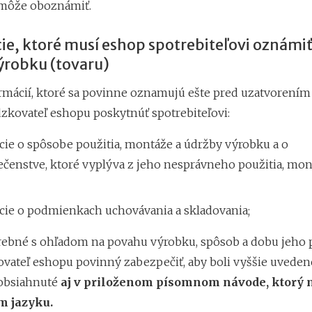
 môže oboznámiť.
e, ktoré musí eshop spotrebiteľovi oznámiť
ýrobku (tovaru)
mácií, ktoré sa povinne oznamujú ešte pred uzatvorením
zkovateľ eshopu poskytnúť spotrebiteľovi:
cie o spôsobe použitia, montáže a údržby výrobku a o
čenstve, ktoré vyplýva z jeho nesprávneho použitia, mon
cie o podmienkach uchovávania a skladovania;
trebné s ohľadom na povahu výrobku, spôsob a dobu jeho 
ovateľ eshopu povinný zabezpečiť, aby boli vyššie uveden
 obsiahnuté
aj v priloženom písomnom návode, ktorý m
m jazyku.