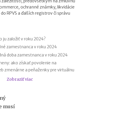
záležitostí, predovšetkým na zmluvnú
r
commerce, ochranné známky, likvidácie
e
 do RPVS a ďalších registrov či správu
h
y
p
o
t
 ju založiť v roku 2024?
é
dné zamestnanca v roku 2024
k
dná doba zamestnanca v roku 2024
y
o
eny: ako získať povolenie na
d
eb zmenárne a peňaženky pre virtuálnu
1
.
Zobraziť viac
chrannú známku v roku 2022 s
1
.
00 EUR?
2
ený
chrannú známku v roku 2021 s
0
e musí
až do výšky 1 500 EUR?
2
7
h zložiek, ktoré do 30. 9. 2021
:
daje v obchodnom registri
n
ého čísla a čísla občianskeho do