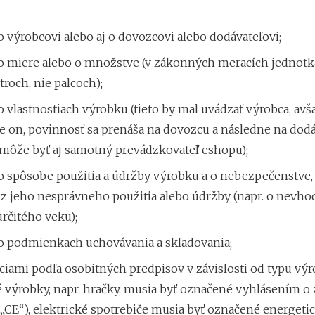
 výrobcovi alebo aj o dovozcovi alebo dodávateľovi;
o miere alebo o množstve (v zákonných meracích jednotká
roch, nie palcoch);
 vlastnostiach výrobku (tieto by mal uvádzať výrobca, avša
 on, povinnosť sa prenáša na dovozcu a následne na dodá
môže byť aj samotný prevádzkovateľ eshopu);
o spôsobe použitia a údržby výrobku a o nebezpečenstve,
z jeho nesprávneho použitia alebo údržby (napr. o nevho
určitého veku);
o podmienkach uchovávania a skladovania;
iami podľa osobitných predpisov v závislosti od typu vý
é výrobky, napr. hračky, musia byť označené vyhlásením o
 „CE“), elektrické spotrebiče musia byť označené energet