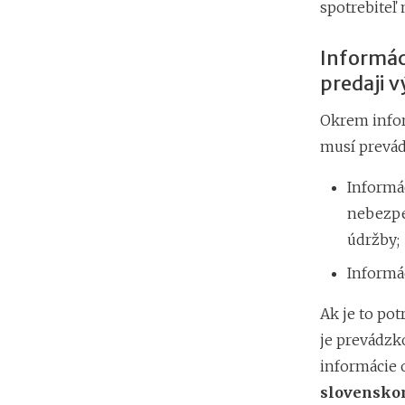
spotrebiteľ
Informáci
predaji v
Okrem infor
musí prevád
Informá
nebezpe
údržby;
Informá
Ak je to po
je prevádzk
informácie
slovensko