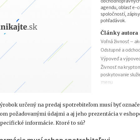
obchodnoprávnych 
agendu, oblasť e-
spoločností, zápisy
pohľadávok.
Články autora
Voľná živnosť – ako
Odstupné a odcho
Výpoveď a výpove
Živnosť na kryptom
poskytovanie služi
menu
Ako registrovať o
príspevkom do 1 5
ýrobok určený na predaj spotrebiteľom musí byť označ
Ako registrovať o
om požadovanými údajmi a aj jeho prezentácia v eshop
príspevkom od EÚ 
pecifické informácie. Ktoré to sú?
Výmaz organizačnýc
nepotvrdia svoje ú
Povinný zápis rodn