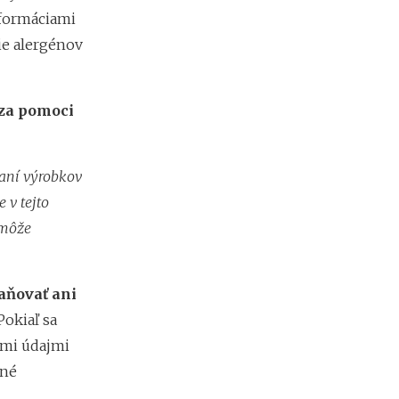
nformáciami
ie alergénov
 za pomoci
aní výrobkov
 v tejto
 môže
aňovať ani
okiaľ sa
ými údajmi
dné