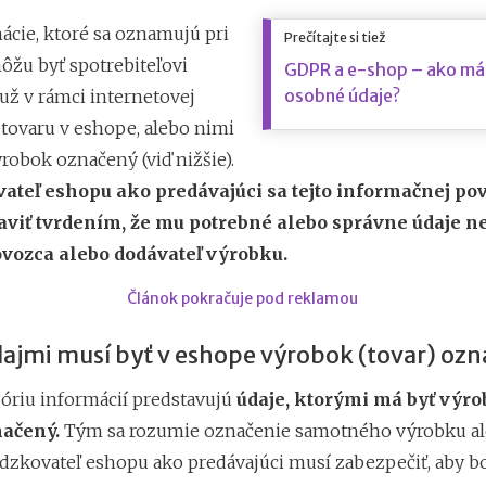
ácie, ktoré sa oznamujú pri
Prečítajte si tiež
 môžu byť spotrebiteľovi
GDPR a e-shop – ako má
osobné údaje?
už v rámci internetovej
 tovaru v eshope, alebo nimi
robok označený (viď nižšie).
ateľ eshopu ako predávajúci sa tejto informačnej po
viť tvrdením, že mu potrebné alebo správne údaje n
ovozca alebo dodávateľ výrobku.
Článok pokračuje pod reklamou
ajmi musí byť v eshope výrobok (tovar) oz
góriu informácií predstavujú
údaje, ktorými má byť výro
ačený.
Tým sa rozumie označenie samotného výrobku al
ádzkovateľ eshopu ako predávajúci musí zabezpečiť, aby b