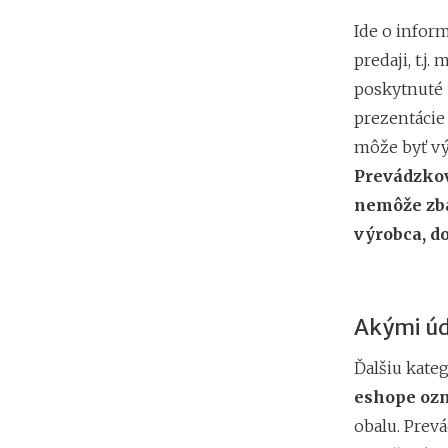
Ide o inform
predaji, t.j.
poskytnuté 
prezentácie
môže byť vý
Prevádzkov
nemôže zba
výrobca, d
Akými úd
Ďalšiu kate
eshope ozn
obalu. Prev