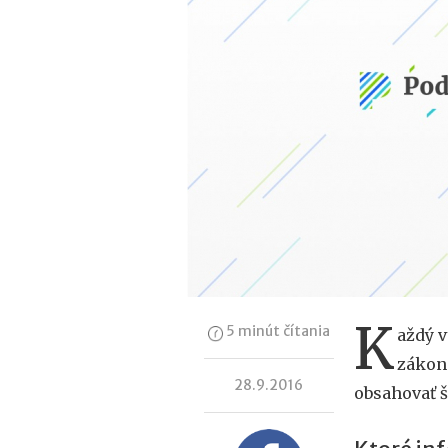
K
5 minút čítania
aždý v
zákon
28.9.2016
obsahovať š