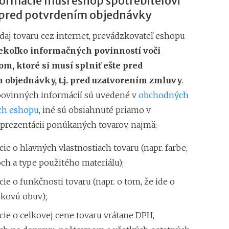
formácie musí eshop spotrebiteľovi
obchodného registr
pred potvrdením objednávky
Odmena likvidátora
edaj tovaru cez internet, prevádzkovateľ eshopu
Výhody vstupu spol
treba stihnúť?
ekoľko informačných povinností voči
om, ktoré si musí splniť ešte pred
 objednávky, t.j. pred uzatvorením zmluvy
.
povinných informácií sú uvedené v
obchodných
ch eshopu
, iné sú obsiahnuté priamo v
 prezentácii ponúkaných tovarov, najmä:
ie o hlavných vlastnostiach tovaru (napr. farbe,
ch a type použitého materiálu);
ie o funkčnosti tovaru (napr. o tom, že ide o
kovú obuv);
ie o celkovej cene tovaru vrátane DPH,