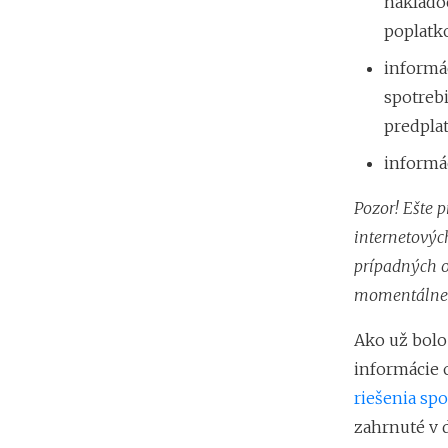
náklado
poplatk
informác
spotreb
predplat
informá
Pozor!
Ešte 
internetovýc
prípadných o
momentálne 
Ako už bolo
informácie 
riešenia sp
zahrnuté v 