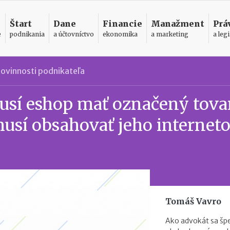
Štart
Dane
Financie
Manažment
Prá
e
podnikania
a účtovníctvo
ekonomika
a marketing
a legi
ovinnosti podnikateľa
sí eshop mať označený tova
usí obsahovať jeho internet
Tomáš Vavro
Ako advokát sa špe