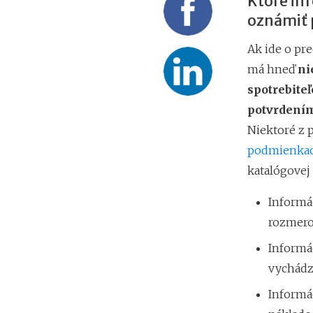
Ktoré in
oznámiť 
Ak ide o pr
má hneď
ni
spotrebiteľ
potvrdením
Niektoré z 
podmienka
katalógovej
Informác
rozmero
Informác
vychádz
Informác