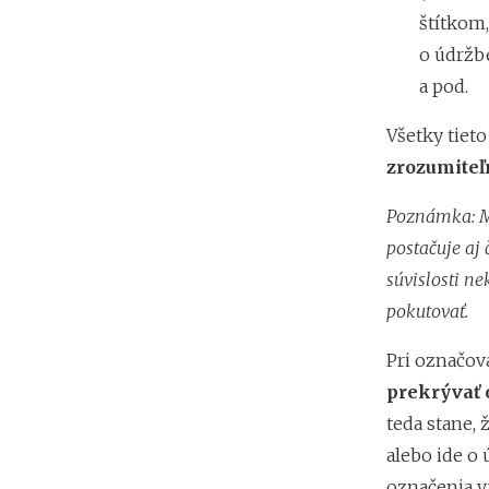
štítkom
o údržb
a pod.
Všetky tiet
zrozumiteľ
Poznámka: M
postačuje aj 
súvislosti n
pokutovať.
Pri označov
prekrývať
teda stane,
alebo ide o
označenia v