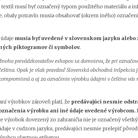
, textil musí byť označený typom použitého materiálu a i
e, obaly potravín musia obsahovať (okrem iného) označen
o údaje
musia byť uvedené v slovenskom jazyku alebo
ných piktogramov či symbolov.
noho prevádzkovateľov eshopov sa domnieva, že pri označov
čeština. Opak je však pravdou! Slovenská obchodná inšpekcia je
ekompromisná a aj za označenie výrobku údajmi v češtine vás
aní výrobkov zároveň platí, že
predávajúci nesmie odstr
 označenia
výrobku ani iné údaje uvedené výrobcom.
P
 že výrobok dovezený zo zahraničia nie je označený všetk
 údaje v cudzom jazyku, predávajúci nesmie prelepiť pôvo
ýrobcu vlastnou etiketou.