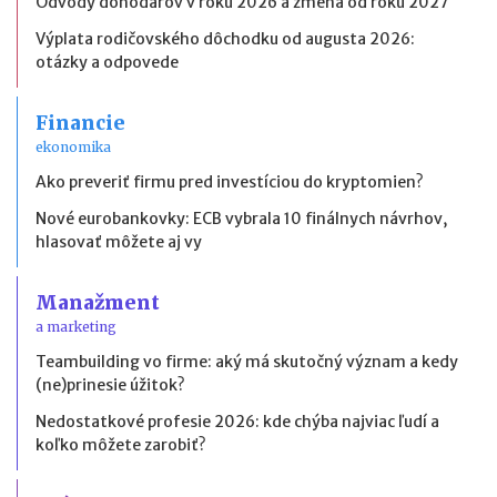
Odvody dohodárov v roku 2026 a zmena od roku 2027
Výplata rodičovského dôchodku od augusta 2026:
otázky a odpovede
Financie
ekonomika
Ako preveriť firmu pred investíciou do kryptomien?
Nové eurobankovky: ECB vybrala 10 finálnych návrhov,
hlasovať môžete aj vy
Manažment
a marketing
Teambuilding vo firme: aký má skutočný význam a kedy
(ne)prinesie úžitok?
Nedostatkové profesie 2026: kde chýba najviac ľudí a
koľko môžete zarobiť?