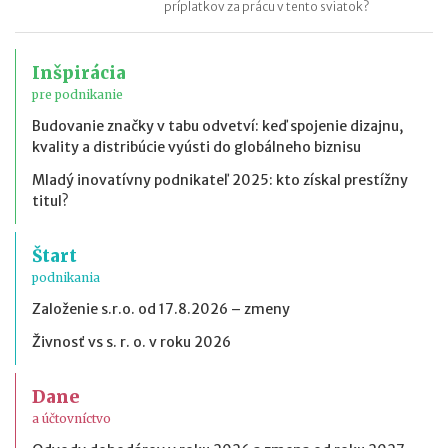
príplatkov za prácu v tento sviatok?
Inšpirácia
pre podnikanie
Budovanie značky v tabu odvetví: keď spojenie dizajnu,
kvality a distribúcie vyústi do globálneho biznisu
Mladý inovatívny podnikateľ 2025: kto získal prestížny
titul?
Štart
podnikania
Založenie s.r.o. od 17.8.2026 – zmeny
Živnosť vs s. r. o. v roku 2026
Dane
a účtovníctvo