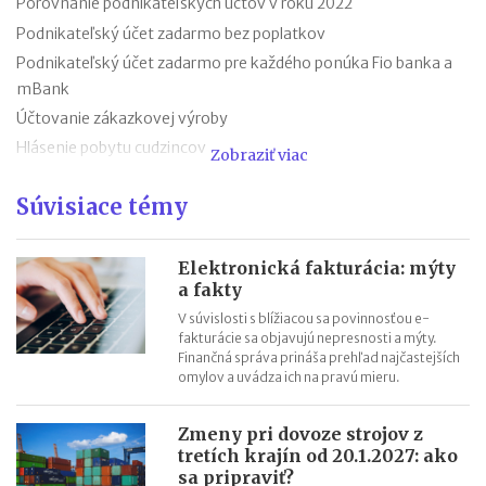
Porovnanie podnikateľských účtov v roku 2022
Podnikateľský účet zadarmo bez poplatkov
Podnikateľský účet zadarmo pre každého ponúka Fio banka a
mBank
Účtovanie zákazkovej výroby
Hlásenie pobytu cudzincov
Zobraziť viac
Nepredajné zásoby
Súvisiace témy
Cestovné náhrady pri elektromobiloch
Odpisovanie elektromobilov a elektrobicyklov
Kontroly v oblasti registratúry
Elektronická fakturácia: mýty
a fakty
Registratúrny plán a registratúrny poriadok
V súvislosti s blížiacou sa povinnosťou e-
fakturácie sa objavujú nepresnosti a mýty.
Finančná správa prináša prehľad najčastejších
omylov a uvádza ich na pravú mieru.
Zmeny pri dovoze strojov z
tretích krajín od 20.1.2027: ako
sa pripraviť?