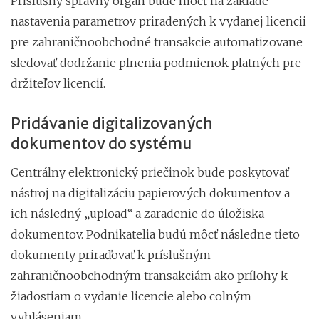
Príslušný správny orgán bude môcť na základe
nastavenia parametrov priradených k vydanej licencii
pre zahraničnoobchodné transakcie automatizovane
sledovať dodržanie plnenia podmienok platných pre
držiteľov licencií.
Pridávanie digitalizovaných
dokumentov do systému
Centrálny elektronický priečinok bude poskytovať
nástroj na digitalizáciu papierových dokumentov a
ich následný „upload“ a zaradenie do úložiska
dokumentov. Podnikatelia budú môcť následne tieto
dokumenty priraďovať k príslušným
zahraničnoobchodným transakciám ako prílohy k
žiadostiam o vydanie licencie alebo colným
vyhláseniam.