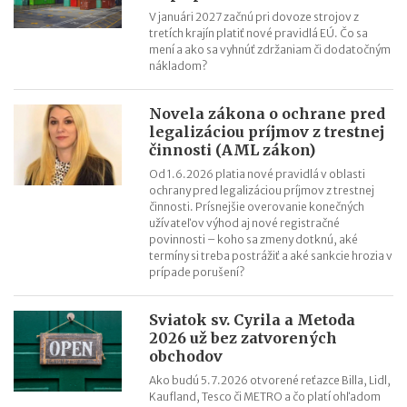
V januári 2027 začnú pri dovoze strojov z
tretích krajín platiť nové pravidlá EÚ. Čo sa
mení a ako sa vyhnúť zdržaniam či dodatočným
nákladom?
Novela zákona o ochrane pred
legalizáciou príjmov z trestnej
činnosti (AML zákon)
Od 1.6.2026 platia nové pravidlá v oblasti
ochrany pred legalizáciou príjmov z trestnej
činnosti. Prísnejšie overovanie konečných
užívateľov výhod aj nové registračné
povinnosti – koho sa zmeny dotknú, aké
termíny si treba postrážiť a aké sankcie hrozia v
prípade porušení?
Sviatok sv. Cyrila a Metoda
2026 už bez zatvorených
obchodov
Ako budú 5.7.2026 otvorené reťazce Billa, Lidl,
Kaufland, Tesco či METRO a čo platí ohľadom