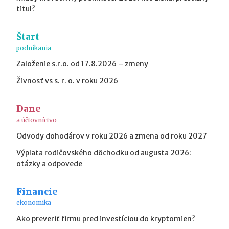
titul?
Štart
podnikania
Založenie s.r.o. od 17.8.2026 – zmeny
Živnosť vs s. r. o. v roku 2026
Dane
a účtovníctvo
Odvody dohodárov v roku 2026 a zmena od roku 2027
Výplata rodičovského dôchodku od augusta 2026:
otázky a odpovede
Financie
ekonomika
Ako preveriť firmu pred investíciou do kryptomien?