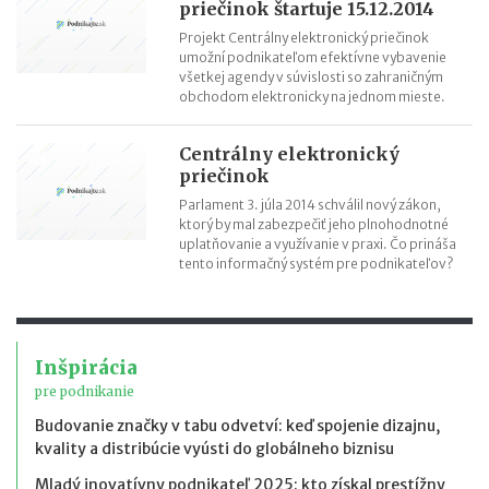
priečinok štartuje 15.12.2014
Projekt Centrálny elektronický priečinok
umožní podnikateľom efektívne vybavenie
všetkej agendy v súvislosti so zahraničným
obchodom elektronicky na jednom mieste.
Centrálny elektronický
priečinok
Parlament 3. júla 2014 schválil nový zákon,
ktorý by mal zabezpečiť jeho plnohodnotné
uplatňovanie a využívanie v praxi. Čo prináša
tento informačný systém pre podnikateľov?
Inšpirácia
pre podnikanie
Budovanie značky v tabu odvetví: keď spojenie dizajnu,
kvality a distribúcie vyústi do globálneho biznisu
Mladý inovatívny podnikateľ 2025: kto získal prestížny