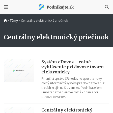
>
Témy
>
Centrálny elektronický priečinok
Centrálny elektronický priečinok
Systém eDovoz – colné
vyhlásenie pri dovoze tovaru
elektronicky
Finančná správa SR nedávno spustila nový
colný informačný systém pre dovoz tovaru z
tretích krajín na Slovensko. Podnikateľom
umožní bezpapierové colné konanie pri
dovoze tovarov.
Centrálny elektronický