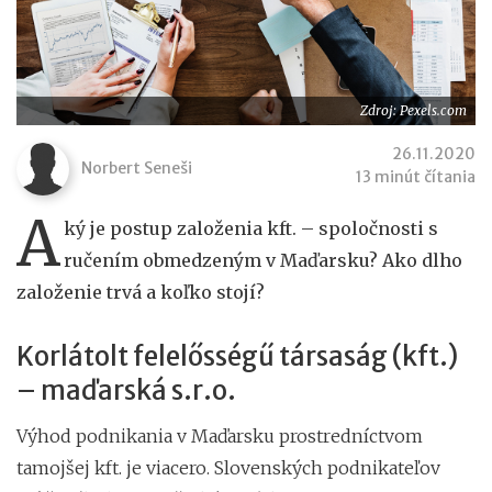
Zdroj: Pexels.com
26.11.2020
Norbert Seneši
13 minút čítania
A
ký je postup založenia kft. – spoločnosti s
ručením obmedzeným v Maďarsku? Ako dlho
založenie trvá a koľko stojí?
Korlátolt felelősségű társaság (kft.)
– maďarská s.r.o.
Výhod podnikania v Maďarsku prostredníctvom
tamojšej kft. je viacero. Slovenských podnikateľov