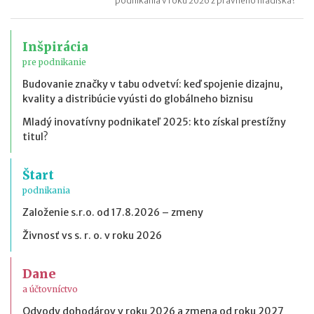
podnikania v roku 2026 z právneho hľadiska?
Inšpirácia
pre podnikanie
Budovanie značky v tabu odvetví: keď spojenie dizajnu,
kvality a distribúcie vyústi do globálneho biznisu
Mladý inovatívny podnikateľ 2025: kto získal prestížny
titul?
Štart
podnikania
Založenie s.r.o. od 17.8.2026 – zmeny
Živnosť vs s. r. o. v roku 2026
Dane
a účtovníctvo
Odvody dohodárov v roku 2026 a zmena od roku 2027