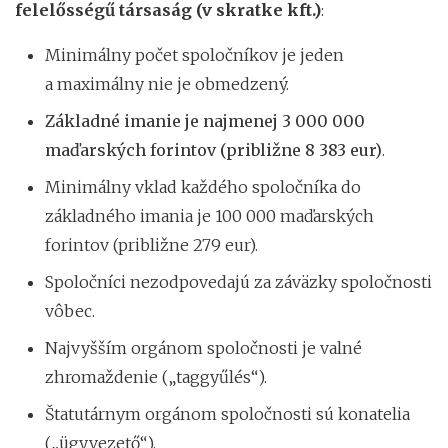
felelősségű társaság (v skratke kft.)
:
Minimálny počet spoločníkov je jeden
a maximálny nie je obmedzený.
Základné imanie je najmenej 3 000 000
maďarských forintov (približne 8 383 eur)
.
Minimálny vklad každého spoločníka do
základného imania je 100 000 maďarských
forintov (približne 279 eur).
Spoločníci nezodpovedajú za záväzky spoločnosti
vôbec.
Najvyšším orgánom spoločnosti je valné
zhromaždenie („taggyűlés“).
Štatutárnym orgánom spoločnosti sú konatelia
(„ügyvezető“).