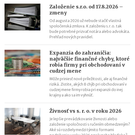
Založenie s.r.o. od 17.8.2026 –
zmeny
Od augusta 2026 už nebude stačiť vlastná
spoločenská zmluva. K založeniu s.r.o. tak
bude potrebné prizvať notára alebo advokáta.
Prehľad nových pravidiel.
Expanzia do zahraničia:
najväčšie finančné chyby, ktoré
robia firmy pri obchodovaní v
cudzej mene
Môže priniesť nové príležitosti, ale aj finančné
riziká. Zistite, akých 8 chýb pri obchodovaní v
cudzej mene firmy robia pri expanzii do inej
krajiny a ako sa im vyhnúť.
Živnosť vs s. r. o. v roku 2026
Je lepšie prevádzkovanie živnosti alebo
založenie spoločnosti s ručením obmedzeným?
Aké sú rozdiely medzi týmito formami