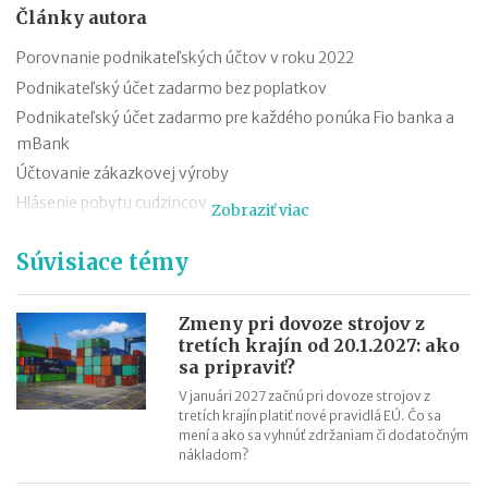
Články autora
Porovnanie podnikateľských účtov v roku 2022
Podnikateľský účet zadarmo bez poplatkov
Podnikateľský účet zadarmo pre každého ponúka Fio banka a
mBank
Účtovanie zákazkovej výroby
Hlásenie pobytu cudzincov
Zobraziť viac
Nepredajné zásoby
Súvisiace témy
Cestovné náhrady pri elektromobiloch
Odpisovanie elektromobilov a elektrobicyklov
Kontroly v oblasti registratúry
Zmeny pri dovoze strojov z
tretích krajín od 20.1.2027: ako
Registratúrny plán a registratúrny poriadok
sa pripraviť?
V januári 2027 začnú pri dovoze strojov z
tretích krajín platiť nové pravidlá EÚ. Čo sa
mení a ako sa vyhnúť zdržaniam či dodatočným
nákladom?