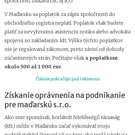
spoločnosť získava DIČ aj IČO.
V Maďarsku sa poplatok za zápis spoločnosti do
obchodného registra neplatí. Poplatok však budete
platiť za nevyhnutnú asistenciu notára alebo advokáta
spojenú so zakladaním kft. Výška týchto poplatkov
nie je regulovaná zákonom, preto závisí od dohody
zúčastnených strán. Počítajte však
s poplatkom
okolo 500 až 1 000 eur
.
Článok pokračuje pod reklamou
Získanie oprávnenia na podnikanie
pre maďarskú s.r.o.
Ako sme spomínali, korlátolt felelősségű társaság
(kft.) môže v Maďarsku začať vykonávať svoju
podnikateľskú činnosť už po tom, ako podá návrh na