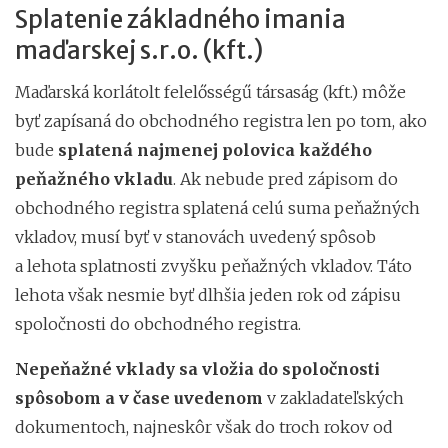
Splatenie základného imania
maďarskej s.r.o. (kft.)
Maďarská korlátolt felelősségű társaság (kft.) môže
byť zapísaná do obchodného registra len po tom, ako
bude
splatená najmenej polovica každého
peňažného vkladu
. Ak nebude pred zápisom do
obchodného registra splatená celú suma peňažných
vkladov, musí byť v stanovách uvedený spôsob
a lehota splatnosti zvyšku peňažných vkladov. Táto
lehota však nesmie byť dlhšia jeden rok od zápisu
spoločnosti do obchodného registra.
Nepeňažné vklady sa vložia do spoločnosti
spôsobom a v čase uvedenom
v zakladateľských
dokumentoch, najneskôr však do troch rokov od