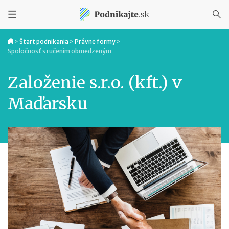
>
Štart podnikania
>
Právne formy
>
Spoločnosť s ručením obmedzeným
Založenie s.r.o. (kft.) v
Maďarsku