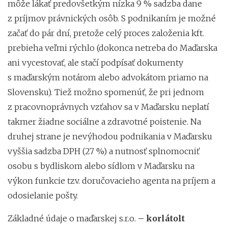
môže lákať predovšetkým nízka 9 % sadzba dane
z príjmov právnických osôb. S podnikaním je možné
začať do pár dní, pretože celý proces založenia kft.
prebieha veľmi rýchlo (dokonca netreba do Maďarska
ani vycestovať, ale stačí podpísať dokumenty
s maďarským notárom alebo advokátom priamo na
Slovensku). Tiež možno spomenúť, že pri jednom
z pracovnoprávnych vzťahov sa v Maďarsku neplatí
takmer žiadne sociálne a zdravotné poistenie. Na
druhej strane je nevýhodou podnikania v Maďarsku
vyššia sadzba DPH (27 %) a nutnosť splnomocniť
osobu s bydliskom alebo sídlom v Maďarsku na
výkon funkcie tzv. doručovacieho agenta na príjem a
odosielanie pošty.
Základné údaje o maďarskej s.r.o.
– korlátolt