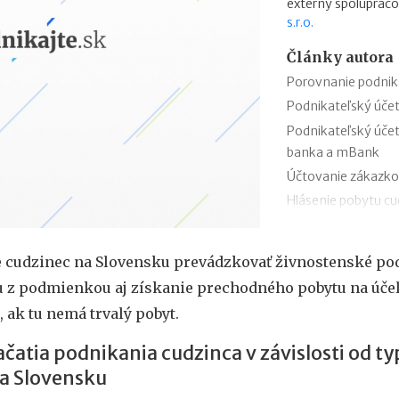
externý spolupraco
s.r.o.
Články autora
Porovnanie podnik
Podnikateľský úče
Podnikateľský úče
banka a mBank
Účtovanie zákazko
Hlásenie pobytu c
Nepredajné zásob
Cestovné náhrady p
 cudzinec na Slovensku prevádzkovať živnostenské pod
Odpisovanie elektr
u z podmienkou aj získanie prechodného pobytu na úče
Kontroly v oblasti 
 ak tu nemá trvalý pobyt.
Registratúrny plán 
čatia podnikania cudzinca v závislosti od ty
a Slovensku