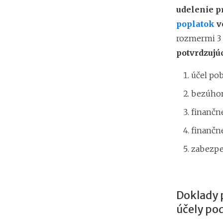
udelenie p
poplatok
v
rozmermi 3 
potvrdzujú
účel pob
bezúhon
finančn
finančn
zabezpe
Doklady 
účely po