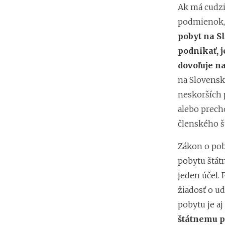
Ak má cudzi
podmienok, 
pobyt na S
podnikať, 
dovoľuje n
na Slovensku
neskorších 
alebo prech
členského š
Zákon o pob
pobytu štát
jeden účel.
žiadosť o u
pobytu je a
štátnemu pr