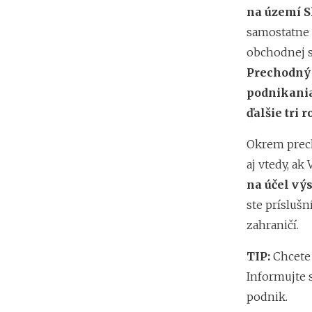
na území S
samostatne 
obchodnej s
Prechodný 
podnikania,
ďalšie tri r
Okrem prech
aj vtedy, a
na účel vý
ste príslušn
zahraničí.
TIP:
Chcete 
Informujte 
podnik.