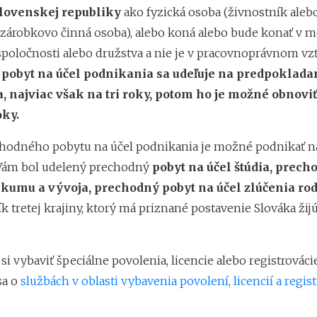
lovenskej republiky
ako fyzická osoba (živnostník aleb
zárobkovo činná osoba), alebo koná alebo bude konať v 
poločnosti alebo družstva a nie je v pracovnoprávnom vz
pobyt na účel podnikania sa udeľuje na predpoklada
 najviac však na tri roky, potom ho je možné obnoviť
oky.
odného pobytu na účel podnikania je možné podnikať n
k Vám bol udelený prechodný
pobyt na účel štúdia, prech
skumu a vývoja, prechodný pobyt na účel zlúčenia ro
ík tretej krajiny, ktorý má priznané postavenie Slováka žij
si vybaviť špeciálne povolenia, licencie alebo registrováci
sa o
službách v oblasti vybavenia povolení, licencií a regist