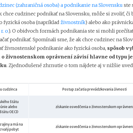
dzinec (zahraničná osoba) a podnikanie na Slovensku
ste 
ak chce cudzinec podnikať na Slovensku, môže si zvoliť, či
o fyzická osoba (napríklad
živnostník
) alebo ako právnick
 r. o.
). O obidvoch formách podnikania ste si mohli prečítať
začať podnikať. Spomínali sme, že ak chce cudzinec na Slo
ť živnostenské podnikanie ako fyzická osoba,
spôsob vy
 o živnostenskom oprávnení závisí hlavne od typu j
sku
. Zjednodušené zhrnutie o tom nájdete aj v nižšie uve
u cudzinca
Postup začatia prevádzkovania živnosti
ského štátu
 únie alebo
získanie osvedčenia o živnostenskom oprávnen
 štátu OECD
krajiny a má na
získanie osvedčenia o živnostenskom oprávnen
trvalý pobyt