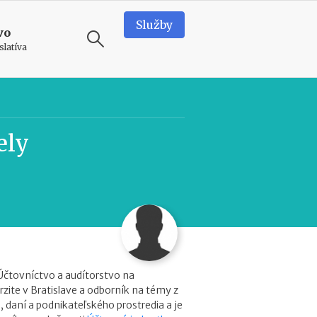
Služby
vo
slatíva
ODPORÚČAME
T
ely
e
a
m
b
u
i
l
d
i
i
n
Účtovníctvo a audítorstvo na
g
zite v Bratislave a odborník na témy z
v
, daní a podnikateľského prostredia a je
o