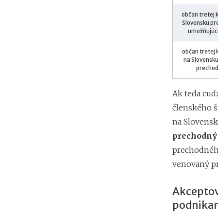
občan tretej 
Slovensku pr
umožňujúci
občan tretej 
na Slovensku 
prechod
Ak teda cud
členského š
na Slovensk
prechodný 
prechodného
venovaný pr
Akceptov
podnikan