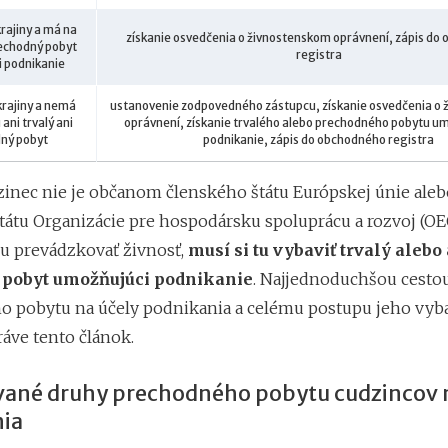
krajiny a má na
získanie osvedčenia o živnostenskom oprávnení, zápis do
echodný pobyt
registra
 podnikanie
krajiny a nemá
ustanovenie zodpovedného zástupcu, získanie osvedčenia o
ani trvalý ani
oprávnení, získanie trvalého alebo prechodného pobytu 
ný pobyt
podnikanie, zápis do obchodného registra
zinec nie je občanom členského štátu Európskej únie al
tátu Organizácie pre hospodársku spoluprácu a rozvoj (OE
u prevádzkovať živnosť,
musí si tu vybaviť trvalý alebo
pobyt umožňujúci podnikanie
. Najjednoduchšou cestou
 pobytu na účely podnikania a celému postupu jeho vyba
áve tento článok.
ané druhy prechodného pobytu cudzincov n
ia