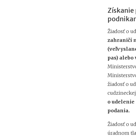
Získanie
podnikan
Žiadosť o u
zahraničí 
(veľvyslan
pas) alebo
Ministerstv
Ministerstv
žiadosť o u
cudzineckej
o udelenie
podania.
Žiadosť o u
úradnom tla