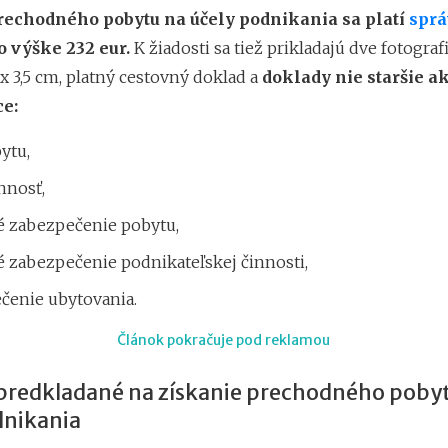
rechodného pobytu na účely podnikania sa platí
spr
o výške 232 eur.
K žiadosti sa tiež prikladajú dve fotografi
x 3,5 cm, platný cestovný doklad a
doklady nie staršie a
ce:
ytu,
nosť,
é zabezpečenie pobytu,
é zabezpečenie podnikateľskej činnosti,
čenie ubytovania.
Článok pokračuje pod reklamou
predkladané na získanie prechodného poby
dnikania