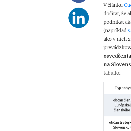
V článku
Cu
dočítať, že 
podnikať ak
(napríklad
s.
ako v nich 
prevádzkova
osvedčenia
na Sloven
tabuľke.
Typ pobyt
občan člen
Európskej
členského
občan tretej 
Slovensku 