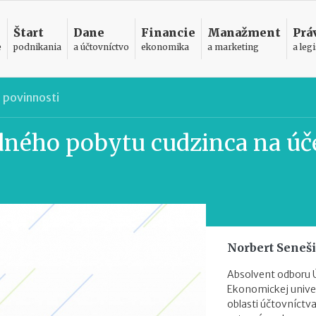
Štart
Dane
Financie
Manažment
Prá
e
podnikania
a účtovníctvo
ekonomika
a marketing
a legi
 povinnosti
dného pobytu cudzinca na úč
Norbert Seneš
Absolvent odboru 
Ekonomickej univer
oblasti účtovníctva