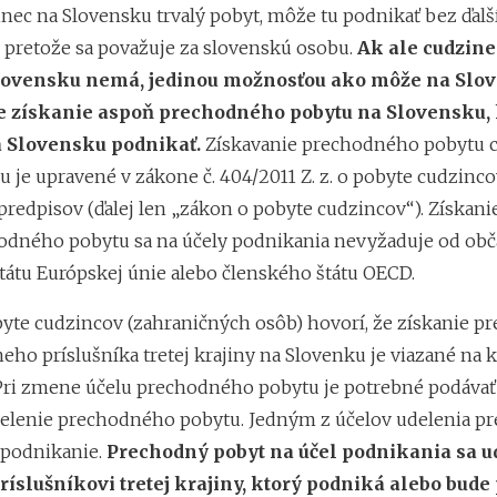
nec na Slovensku trvalý pobyt, môže tu podnikať bez ďalš
pretože sa považuje za slovenskú osobu.
Ak ale cudzine
lovensku nemá, jedinou možnosťou ako môže na Slo
je získanie aspoň prechodného pobytu na Slovensku,
a Slovensku podnikať.
Získavanie prechodného pobytu 
 je upravené v zákone č. 404/2011 Z. z. o pobyte cudzinco
predpisov (ďalej len „zákon o pobyte cudzincov“). Získani
odného pobytu sa na účely podnikania nevyžaduje od ob
tátu Európskej únie alebo členského štátu OECD.
yte cudzincov (zahraničných osôb) hovorí, že získanie 
neho príslušníka tretej krajiny na Slovenku je viazané na
 Pri zmene účelu prechodného pobytu je potrebné podáva
delenie prechodného pobytu. Jedným z účelov udelenia 
j podnikanie.
Prechodný pobyt na účel podnikania sa u
íslušníkovi tretej krajiny, ktorý podniká alebo bude