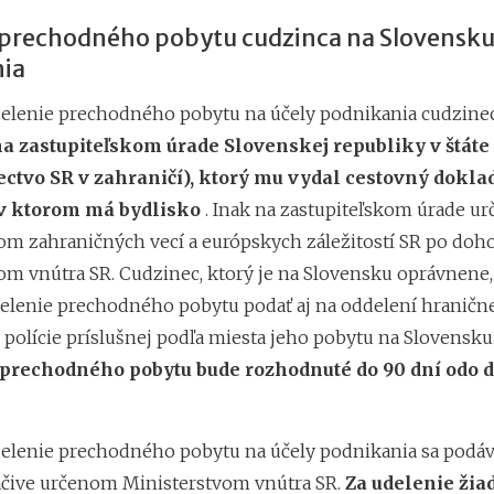
 prechodného pobytu cudzinca na Slovensku
ia
delenie prechodného pobytu na účely podnikania cudzine
na zastupiteľskom úrade Slovenskej republiky v štáte
ectvo SR v zahraničí), ktorý mu vydal cestovný dokla
 v ktorom má bydlisko
. Inak na zastupiteľskom úrade u
om zahraničných vecí a európskych záležitostí SR po doh
om vnútra SR. Cudzinec, ktorý je na Slovensku oprávnene
delenie prechodného pobytu podať aj na oddelení hranične
 polície príslušnej podľa miesta jeho pobytu na Slovensku
 prechodného pobytu bude rozhodnuté do 90 dní odo d
delenie prechodného pobytu na účely podnikania sa podáv
čive určenom Ministerstvom vnútra SR.
Za udelenie žiad