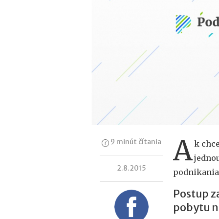
A
9 minút čítania
k chce
jedno
2.8.2015
podnikania,
Postup za
pobytu n