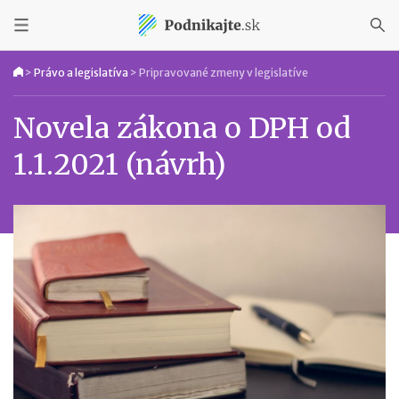
>
Právo a legislatíva
>
Pripravované zmeny v legislatíve
Novela zákona o DPH od
1.1.2021 (návrh)