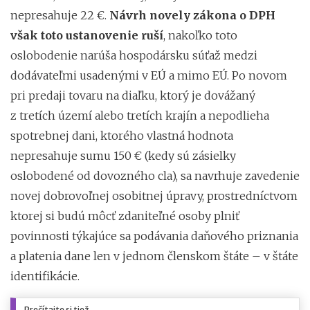
nepresahuje 22 €.
Návrh novely zákona o DPH
však toto ustanovenie ruší
, nakoľko toto
oslobodenie narúša hospodársku súťaž medzi
dodávateľmi usadenými v EÚ a mimo EÚ. Po novom
pri predaji tovaru na diaľku, ktorý je dovážaný
z tretích území alebo tretích krajín a nepodlieha
spotrebnej dani, ktorého vlastná hodnota
nepresahuje sumu 150 € (kedy sú zásielky
oslobodené od dovozného cla), sa navrhuje zavedenie
novej dobrovoľnej osobitnej úpravy, prostredníctvom
ktorej si budú môcť zdaniteľné osoby plniť
povinnosti týkajúce sa podávania daňového priznania
a platenia dane len v jednom členskom štáte – v štáte
identifikácie.
Prečítajte si tiež