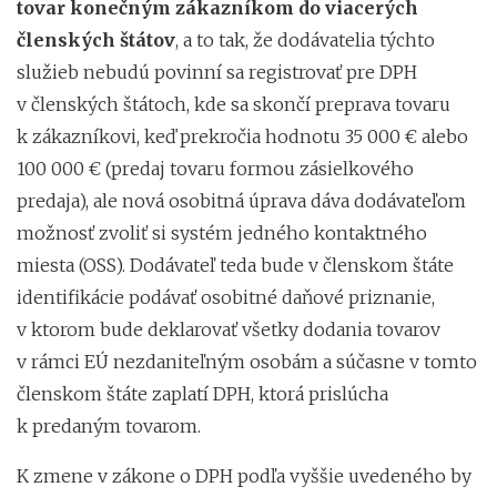
tovar konečným zákazníkom do viacerých
členských štátov
, a to tak, že dodávatelia týchto
služieb nebudú povinní sa registrovať pre DPH
v členských štátoch, kde sa skončí preprava tovaru
k zákazníkovi, keď prekročia hodnotu 35 000 € alebo
100 000 € (predaj tovaru formou zásielkového
predaja), ale nová osobitná úprava dáva dodávateľom
možnosť zvoliť si systém jedného kontaktného
miesta (OSS). Dodávateľ teda bude v členskom štáte
identifikácie podávať osobitné daňové priznanie,
v ktorom bude deklarovať všetky dodania tovarov
v rámci EÚ nezdaniteľným osobám a súčasne v tomto
členskom štáte zaplatí DPH, ktorá prislúcha
k predaným tovarom.
K zmene v zákone o DPH podľa vyššie uvedeného by