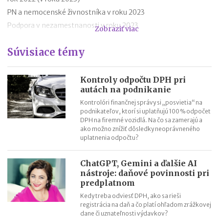
PN a nemocenské živnostníka v roku 2023
Podpora v nezamestnanosti v roku 2023
Zobraziť viac
Odklad daňového priznania za rok 2022 (v roku 2023) – vzor
Súvisiace témy
Ročné zúčtovanie dane za rok 2022 (v roku 2023)
Výpočet čistej mzdy v roku 2023
Daňový bonus na dieťa od 1.1.2023 – príklady
Kontroly odpočtu DPH pri
autách na podnikanie
Daňový bonus na dieťa od 1.1.2023
Kontrolóri finančnej správy si „posvietia“ na
podnikateľov, ktorí si uplatňujú 100 % odpočet
DPH na firemné vozidlá. Na čo sa zamerajú a
ako možno znížiť dôsledky neoprávneného
uplatnenia odpočtu?
ChatGPT, Gemini a ďalšie AI
nástroje: daňové povinnosti pri
predplatnom
Kedy treba odviesť DPH, ako sa rieši
registrácia na daň a čo platí ohľadom zrážkovej
dane či uznateľnosti výdavkov?