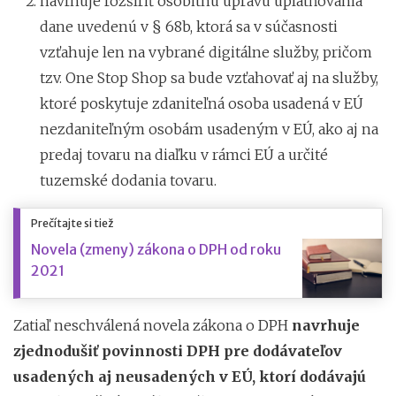
navrhuje rozšíriť osobitnú úpravu uplatňovania
dane uvedenú v § 68b, ktorá sa v súčasnosti
vzťahuje len na vybrané digitálne služby, pričom
tzv. One Stop Shop sa bude vzťahovať aj na služby,
ktoré poskytuje zdaniteľná osoba usadená v EÚ
nezdaniteľným osobám usadeným v EÚ, ako aj na
predaj tovaru na diaľku v rámci EÚ a určité
tuzemské dodania tovaru.
Prečítajte si tiež
Novela (zmeny) zákona o DPH od roku
2021
Zatiaľ neschválená novela zákona o DPH
navrhuje
zjednodušiť povinnosti DPH pre dodávateľov
usadených aj neusadených v EÚ, ktorí dodávajú