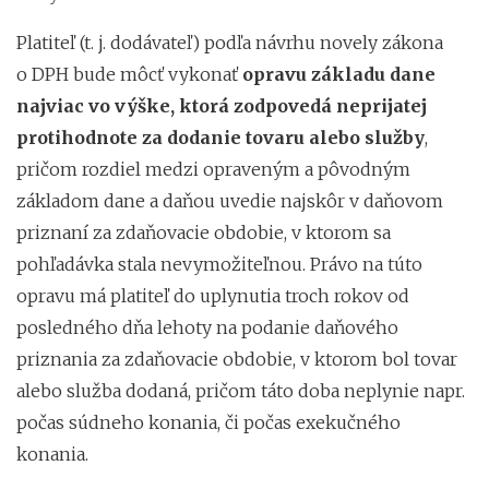
Platiteľ (t. j. dodávateľ) podľa návrhu novely zákona
o DPH bude môcť vykonať
opravu základu dane
najviac vo výške, ktorá zodpovedá neprijatej
protihodnote za dodanie tovaru alebo služby
,
pričom rozdiel medzi opraveným a pôvodným
základom dane a daňou uvedie najskôr v daňovom
priznaní za zdaňovacie obdobie, v ktorom sa
pohľadávka stala nevymožiteľnou. Právo na túto
opravu má platiteľ do uplynutia troch rokov od
posledného dňa lehoty na podanie daňového
priznania za zdaňovacie obdobie, v ktorom bol tovar
alebo služba dodaná, pričom táto doba neplynie napr.
počas súdneho konania, či počas exekučného
konania.