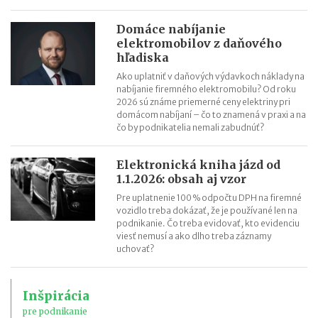
Domáce nabíjanie
elektromobilov z daňového
hľadiska
Ako uplatniť v daňových výdavkoch náklady na
nabíjanie firemného elektromobilu? Od roku
2026 sú známe priemerné ceny elektriny pri
domácom nabíjaní – čo to znamená v praxi a na
čo by podnikatelia nemali zabudnúť?
Elektronická kniha jázd od
1.1.2026: obsah aj vzor
Pre uplatnenie 100 % odpočtu DPH na firemné
vozidlo treba dokázať, že je používané len na
podnikanie. Čo treba evidovať, kto evidenciu
viesť nemusí a ako dlho treba záznamy
uchovať?
Inšpirácia
pre podnikanie