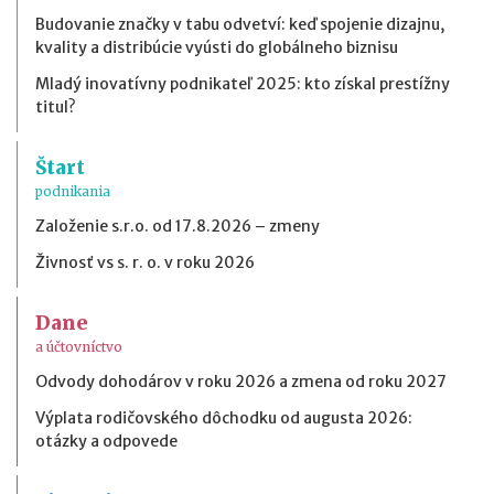
Budovanie značky v tabu odvetví: keď spojenie dizajnu,
kvality a distribúcie vyústi do globálneho biznisu
Mladý inovatívny podnikateľ 2025: kto získal prestížny
titul?
Štart
podnikania
Založenie s.r.o. od 17.8.2026 – zmeny
Živnosť vs s. r. o. v roku 2026
Dane
a účtovníctvo
Odvody dohodárov v roku 2026 a zmena od roku 2027
Výplata rodičovského dôchodku od augusta 2026:
otázky a odpovede