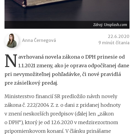
Zdroj: Unsplash.com
22.6.2020
Anna Černegová
9 minút čítania
N
avrhovaná novela zákona o DPH prinesie od
1.1.2021 zmeny, ako je oprava odpočítanej dane
pri nevymožiteľnej pohľadávke, či nové pravidlá
pre zásielkový predaj.
Ministerstvo financií SR predložilo návrh novely
zákona č. 222/2004 Z. z. o dani z pridanej hodnoty
v znení neskorších predpisov (ďalej len „zákon
o DPH“), ktorý je od 12.6.2020 v medzirezortnom
pripomienkovom konaní. V článku prinášame