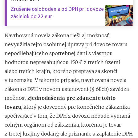
Zrušenie oslobodenia od DPH pri dovoze
zásielok do 22 eur
Navrhovaná novela zákona rieši aj možnosť
nevyužitia tejto osobitnej úpravy pri dovoze tovaru
nepodliehajúceho spotrebnej dani s vlastnou
hodnotou nepresahujúcou 150 € z tretích území
alebo tretích krajín, ktorého preprava sa skončí
v tuzemsku. V takomto prípade, navrhovaná novela
zákona o DPH v novom ustanovení (§ 68cb) zavádza
možnosť
zjednodušenia pre zdanenie tohto
tovaru
, ktorý je dovezený pre konečného zákazníka,
spočívajúce v tom, že DPH z dovozu nebude vybraná
colným orgánom od zákazníka, ktorému je tovar
z tretej krajiny dodaný, ale priznanie a zaplatenie DPH