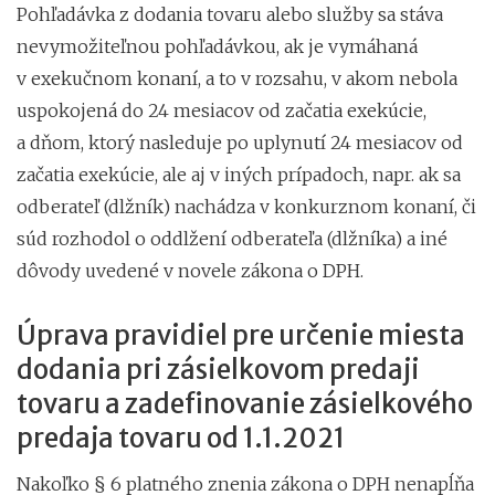
Pohľadávka z dodania tovaru alebo služby sa stáva
nevymožiteľnou pohľadávkou, ak je vymáhaná
v exekučnom konaní, a to v rozsahu, v akom nebola
uspokojená do 24 mesiacov od začatia exekúcie,
a dňom, ktorý nasleduje po uplynutí 24 mesiacov od
začatia exekúcie, ale aj v iných prípadoch, napr. ak sa
odberateľ (dlžník) nachádza v konkurznom konaní, či
súd rozhodol o oddlžení odberateľa (dlžníka) a iné
dôvody uvedené v novele zákona o DPH.
Úprava pravidiel pre určenie miesta
dodania pri zásielkovom predaji
tovaru a zadefinovanie zásielkového
predaja tovaru od 1.1.2021
Nakoľko § 6 platného znenia zákona o DPH nenapĺňa