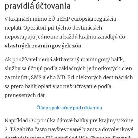
pravidlá účtovania
V krajinách mimo EÚ a EHP európska regulácia
neplatí. Operátori pri týchto destináciách
nepostupujú jednotne a každú krajinu zaraďujú do
vlastných roamingových zón
.
Ak používateľ nemá aktivovaný roamingový balík,
služby sa účtujú podľa základných jednotkových cien
za minútu, SMS alebo MB. Pri niektorých destináciách
sa preto balík oplatí viac než účtovanie podľa
prenesených dát.
Článok pokračuje pod reklamou
Napríklad O2 ponúka dátové balíky pre krajiny v Zóne
2. Tá zahŕňa často navštevované biznis a dovolenkové