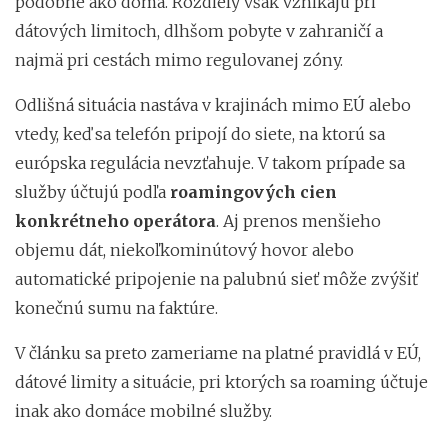
podobne ako doma. Rozdiely však vznikajú pri
dátových limitoch, dlhšom pobyte v zahraničí a
najmä pri cestách mimo regulovanej zóny.
Odlišná situácia nastáva v krajinách mimo EÚ alebo
vtedy, keď sa telefón pripojí do siete, na ktorú sa
európska regulácia nevzťahuje. V takom prípade sa
služby účtujú podľa
roamingových cien
konkrétneho operátora
. Aj prenos menšieho
objemu dát, niekoľkominútový hovor alebo
automatické pripojenie na palubnú sieť môže zvýšiť
konečnú sumu na faktúre.
V článku sa preto zameriame na platné pravidlá v EÚ,
dátové limity a situácie, pri ktorých sa roaming účtuje
inak ako domáce mobilné služby.