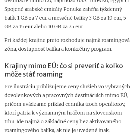
destinácie mimo EÚ, napríklad USA, Turecko, Egypt či
Spojené arabské emiráty. Ponuka zahŕňa
týždenný
balík 1 GB za 7 eur a mesačné balíky 3 GB za 10 eur, 5
GB za 15 eur alebo 10 GB za 25 eur.
Pri každej krajine preto rozhoduje najmä roamingová
zóna, dostupnosť balíka a konkrétny program.
Krajiny mimo EÚ: čo si preveriť a koľko
môže stáť roaming
Pre ilustráciu približujeme ceny služieb vo vybraných
dovolenkových a pracovných destináciách mimo EÚ,
pričom uvádzame príklad cenníka troch operátorov,
ktorí patria k významným hráčom na slovenskom
trhu. Ide najmä o základné ceny bez aktivovaného
roamingového balíka, ak nie je uvedené inak.