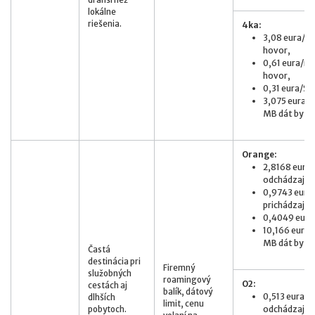
lokálne
riešenia.
4ka:
3,08 eura/mi
hovor,
0,61 eura/min
hovor,
0,31 eura/S
3,075 eura/M
MB dát by stá
Orange:
2,8168 eur/m
odchádzajúci
0,9743 eur/m
prichádzajúc
0,4049 eur/
10,166 eur/M
MB dát by stá
Častá
destinácia pri
Firemný
služobných
roamingový
O2:
cestách aj
balík, dátový
0,513 eura z
dlhších
limit, cenu
odchádzajúc
pobytoch.