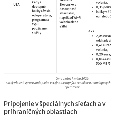
volaní na
Ceny a
volania,
USA
Slovensko a
dostupné
0,359 eura
dostupnosť
balíky závisia
balíky v Zóne
alternatív,
od operátora,
eur alebo 3 G
napríklad Wi-Fi
programu a
volania alebo
typu
eSIM.
používanej
4ka:
služby.
2,05 eura/mi
odchádzajúce
0,41 eura/mi
volania,
0,20 eura/S
0,0144 eur/M
500 MB/5 eur
Ceny platné k máju 2026.
Zdroj: Vlastné spracovanie podľa verejne dostupných cenníkov a roamingových in
operátorov.
Pripojenie v špeciálnych sieťach a v
prihraničných oblastiach