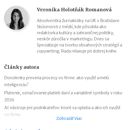
Veronika Holotňák Romanová
Absolventka žurnalistiky na UK v Bratislave.
Skúsenosti z médií, kde pôsobila ako
redaktorka kultúry a zahraničnej politiky,
neskôr zúročila v marketingu. Dnes sa
špecializuje na tvorbu obsahových stratégií a
copywriting. Rada relaxuje pri dobrej knihe.
Články autora
Dovolenky preveria procesy vo firme: ako využiť umelú
inteligenciu?
Platenie, označovanie platieb daní a variabilné symboly v roku
2026
AI nástroje pre podnikateľov: ktoré sa oplatia a ako ich využiť
vo firme
Zobraziť viac
Bezpečnosť detí v letných táboroch: čo v praxi riešia
organizátori?