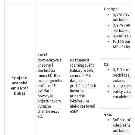
Orange:
4,0417 eur/m
odchádzajúci
0,9743 eur/m
prichádzajúc
0,4460 eur/
10,166 eur/M
MB dát by stá
Častá
dovolenková aj
Dostupnosť
O2:
pracovná
roamingového
0,513 eura z
destinácia
balíka pre SAE,
odchádzajúc
mimo EÚ. Bez
cenu za 1 MB
Spojené
volania,
roamingového
dát, cenu
arabské
balíka môžu
prichádzajúcich
0,359 eura
emiráty /
byť dáta,
hovorov,
balíky v Zóne
Dubaj
hovory aj
prípadne
eur alebo 3 G
prijaté hovory
lokálnu SIM
výrazne
alebo cestovnú
drahšie než v
eSIM.
4ka:
EÚ.
SAE sú dočas
kde platí 2,0
odchádzajúce