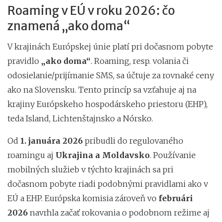
Roaming v EÚ v roku 2026: čo
znamená „ako doma“
V krajinách Európskej únie platí pri dočasnom pobyte
pravidlo
„ako doma“
. Roaming, resp. volania či
odosielanie/prijímanie SMS, sa účtuje za rovnaké ceny
ako na Slovensku. Tento princíp sa vzťahuje aj na
krajiny Európskeho hospodárskeho priestoru (EHP),
teda Island, Lichtenštajnsko a Nórsko.
Od
1. januára 2026
pribudli do regulovaného
roamingu aj
Ukrajina a Moldavsko
. Používanie
mobilných služieb v týchto krajinách sa pri
dočasnom pobyte riadi podobnými pravidlami ako v
EÚ a EHP. Európska komisia zároveň vo
februári
2026
navrhla začať rokovania o podobnom režime aj