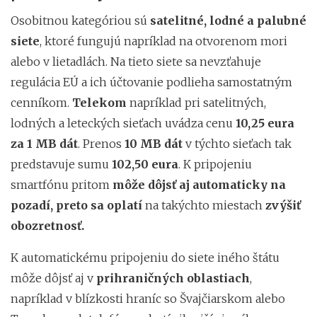
Osobitnou kategóriou sú
satelitné, lodné a palubné
siete
, ktoré fungujú napríklad na otvorenom mori
alebo v lietadlách. Na tieto siete sa nevzťahuje
regulácia EÚ a ich účtovanie podlieha samostatným
cenníkom.
Telekom
napríklad pri satelitných,
lodných a leteckých sieťach uvádza cenu
10,25 eura
za 1 MB dát
. Prenos
10 MB dát
v týchto sieťach tak
predstavuje sumu
102,50 eura
. K pripojeniu
smartfónu pritom
môže dôjsť aj automaticky na
pozadí, preto sa oplatí
na takýchto miestach
zvýšiť
obozretnosť.
K automatickému pripojeniu do siete iného štátu
môže dôjsť aj v
prihraničných oblastiach
,
napríklad v blízkosti hraníc so Švajčiarskom alebo