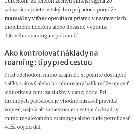
Tureckom, ak telefón zachytí silnejší signál zo
zahraničnej siete. V takýchto prípadoch pomôže
manuálny výber operátora
priamo v nastaveniach
mobilného telefónu alebo dočasné vypnutie
dátového roamingu v pohraničí.
Ako kontrolovať náklady na
roaming: tipy pred cestou
Pred odchodom mimo krajín EÚ si pozrite dostupné
balíky. Dátový alebo kombinovaný balík môže upraviť
jednotkovú cenu za služby v danej zóne. Pri
firemných paušáloch je vhodné nastaviť pravidlá
vopred, najmä ak zamestnanec cestuje do krajiny
mimo regulovaného roamingu alebo bude potrebovať
väčší objem dát.