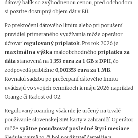
dátový balík so zvýhodnenou cenou, pred odchodom
si pozrite dostupný objem dát v EÚ.
Po prekročení dátového limitu alebo pri porušení
pravidiel primeraného využívania môže operátor
účtovať
regulovaný príplatok
. Pre rok 2026 je
maximálna výška
maloobchodného
príplatku za
dáta
stanovená na
1,353 eura za 1 GB s DPH
, čo
zodpovedá približne
0,001353 eura za 1 MB
.
Rovnakú sadzbu po prečerpaní dátového limitu
uvádzajú vo svojich cenníkoch k máju 2026 napríklad
Orange či Radosť od O2.
Regulovaný roaming však nie je určený na trvalé
používanie slovenskej SIM karty v zahraničí. Operátor
môže
spätne posudzovať posledné štyri mesiace
.
Sleduje najmä to, či bol používateľ častejšie v