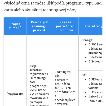
Výsledná cena sa môže líšiť podľa programu, typu SIM
karty alebo aktuálnej roamingovej zóny.
Prečo si ju v
Na čo sa
Krajina
roamingu
pozrieť pred
Príklad ceny a
mimo EÚ
preveriť
odchodom
Orange:
0,5022 eur/m
odchádzajúci
prichádzajúc
0,0615 eur/
0,246 eur/M
Nie je
súčasťou
Roamingovú
regulovaného
O2:
zónu
EÚ roamingu,
0,513 eura z
operátora,
hoci
odchádzajúc
cenu dát za
geograficky
volania,
MB/GB, cenu
leží v Európe.
prichádzajúcich
0,359 eura
Švajčiarsko
Vyššie náklady
a
dátové balíky
môžu vzniknúť
odchádzajúcich
1 GB/7 eur.
najmä pri
hovorov a