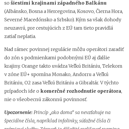
so
šiestimi krajinami západného Balkánu
(Albánsko, Bosna a Hercegovina, Kosovo, Čierna Hora,
Severné Macedónsko a Srbsko). Kým sa však dohody
neuzavrú, pre cestujúcich z EÚ tam tieto pravidlá
zatiaľ neplatia.
Nad rámec povinnej regulácie môžu operátori zaradiť
do zón s podmienkami podobnými EÚ aj ďalšie
krajiny. Orange takto uvádza Veľkú Britániu, Telekom
v zóne EÚ+ spomína Monako, Andorru a Veľkú
Britániu, O2 zasa Veľkú Britániu a Gibraltár. V týchto
prípadoch ide o
komerčné rozhodnutie operátora
,
nie o všeobecnú zákonnú povinnosť.
Upozornenie:
Princíp „ako doma“ sa nevzťahuje na
špeciálne čísla, napríklad infolinky, súťažné čísla či
prémiové služby. Zároveň je dôležité rozlišovať roaming