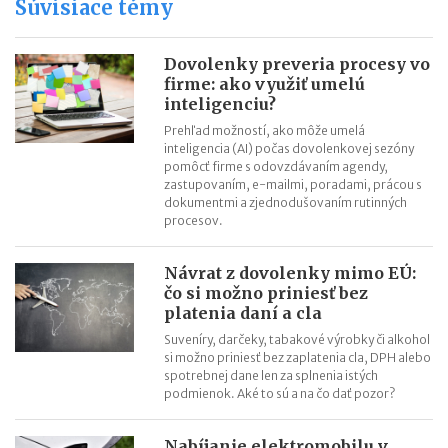
Súvisiace témy
Zoznam remeselných živností v roku 2026
Zoznam viazaných živností v roku 2026
Dovolenky preveria procesy vo
Zoznam voľných živností v roku 2026
firme: ako využiť umelú
inteligenciu?
Prehľad možností, ako môže umelá
inteligencia (AI) počas dovolenkovej sezóny
pomôcť firme s odovzdávaním agendy,
zastupovaním, e-mailmi, poradami, prácou s
dokumentmi a zjednodušovaním rutinných
procesov.
Návrat z dovolenky mimo EÚ:
čo si možno priniesť bez
platenia daní a cla
Suveníry, darčeky, tabakové výrobky či alkohol
si možno priniesť bez zaplatenia cla, DPH alebo
spotrebnej dane len za splnenia istých
podmienok. Aké to sú a na čo dať pozor?
Nabíjanie elektromobilu v