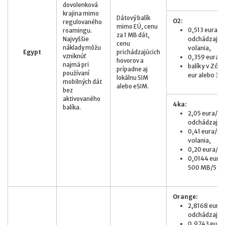
dovolenková
krajina mimo
Dátový balík
O2:
regulovaného
mimo EÚ, cenu
0,513 eura z
roamingu.
za 1 MB dát,
odchádzajúc
Najvyššie
cenu
náklady môžu
volania,
Egypt
prichádzajúcich
vzniknúť
0,359 eura
hovorov a
najmä pri
balíky v Zóne
prípadne aj
používaní
eur alebo 3 G
lokálnu SIM
mobilných dát
alebo eSIM.
bez
aktivovaného
4ka:
balíka.
2,05 eura/mi
odchádzajúce
0,41 eura/mi
volania,
0,20 eura/S
0,0144 eur/M
500 MB/5 eur
Orange:
2,8168 eur/m
odchádzajúci
0,9743 eur/m