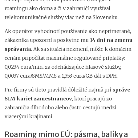
roamingu ako doma a či v zahraničí využíval
telekomunikačné služby viac než na Slovensku.
Ak operátor vyhodnotí používanie ako neprimerané,
zákazníka upozorní a poskytne mu
14 dní na zmenu
správania
. Ak sa situácia nezmení, môže k domácim
cenám pripočítať maximálne regulované príplatky:
0,0234 eura/min. za odchádzajúce hlasové služby,
0,0037 eura/SMS/MMS a 1,353 eura/GB dát s DPH.
Pre firmy sú tieto pravidlá dôležité najmä pri
správe
SIM kariet zamestnancov
, ktorí pracujú zo
zahraničia dlhodobo alebo často cestujú medzi
viacerými krajinami.
Roaming mimo EÚ: pásma, balíky a