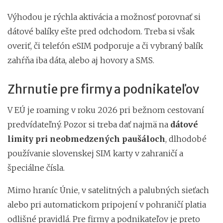
Výhodou je rýchla aktivácia a možnosť porovnať si
dátové balíky ešte pred odchodom. Treba si však
overiť, či telefón eSIM podporuje a či vybraný balík
zahŕňa iba dáta, alebo aj hovory a SMS.
Zhrnutie pre firmy a podnikateľov
V EÚ je roaming v roku 2026 pri bežnom cestovaní
predvídateľný. Pozor si treba dať najmä na
dátové
limity pri neobmedzených paušáloch
, dlhodobé
používanie slovenskej SIM karty v zahraničí a
špeciálne čísla.
Mimo hraníc Únie, v satelitných a palubných sieťach
alebo pri automatickom pripojení v pohraničí platia
odlišné pravidlá. Pre firmy a podnikateľov je preto