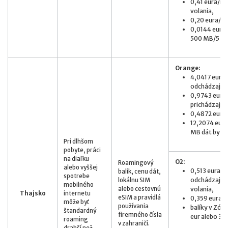
0,41 eura/mi
volania,
0,20 eura/S
0,0144 eur/M
500 MB/5 eur
Orange:
4,0417 eur/m
odchádzajúci
0,9743 eur/m
prichádzajúc
0,4872 eur/
12,2074 eur/
MB dát by stá
Pri dlhšom
pobyte, práci
na diaľku
O2:
Roamingový
alebo vyššej
0,513 eura z
balík, cenu dát,
spotrebe
odchádzajúc
lokálnu SIM
mobilného
alebo cestovnú
volania,
Thajsko
internetu
eSIM a pravidlá
0,359 eura
môže byť
používania
balíky v Zóne
štandardný
firemného čísla
eur alebo 3 G
roaming
v zahraničí.
drahší než