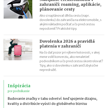
zahraničí: roaming, aplikácie,
plánovanie cesty
Ako si naplánovať dlhšiu cestu (napr.
dovolenku) do zahraničia na elektromobile, s
akými nákladmi počítať a čo pred cestou
nepodceniť? Praktické tipy.
Dovolenka 2026 a pravidlá
platenia v zahraničí
Na čo dať pozor pri výbere hotovosti, v akej
mene voliť konverziu, ako nenaletieť
podvodníkom a čo pred cestou skontrolovať?
Tipy, ako si dovolenku v zahraničí zbytočne
nepredražiť.
Inšpirácia
pre podnikanie
Budovanie značky v tabu odvetví: keď spojenie dizajnu,
kvality a distribúcie vyústi do globálneho biznisu