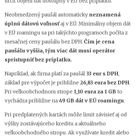
určiť objem dát dostupný v EÚ bez príplatku.
Neobmedzený paušál automaticky
neznamená
úplnú dátovú voľnosť
aj v EÚ. Minimálny objem dát
v EÚ roamingu sa pri takýchto programoch počíta z
mesačnej ceny paušálu bez DPH.
Čím je cena
paušálu vyššia, tým viac dát musí operátor
sprístupniť bez príplatku.
Napríklad,
ak firma platí za paušál
33 eur s DPH
,
základ pre výpočet je približne
26,83 eura bez DPH
.
Pri veľkoobchodnom strope
1,10 eura za 1 GB
to
vychádza približne na
49 GB dát v EÚ roamingu
.
Pri predplatených kartách môže limit závisieť aj od
výšky zostávajúceho kreditu a aktuálneho
veľkoobchodného stropu. Ak využívate kredit alebo