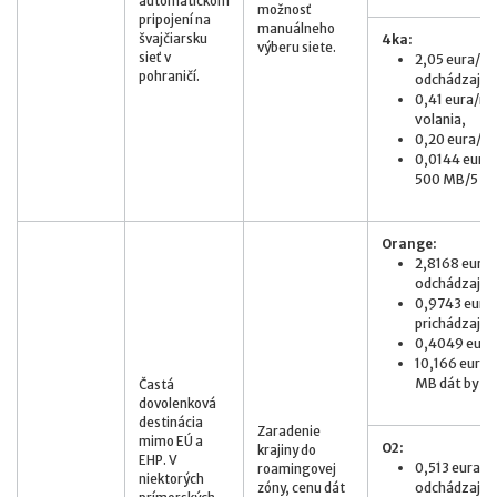
automatickom
možnosť
pripojení na
manuálneho
švajčiarsku
4ka:
výberu siete.
sieť v
2,05 eura/mi
pohraničí.
odchádzajúce
0,41 eura/mi
volania,
0,20 eura/S
0,0144 eur/M
500 MB/5 eur
Orange:
2,8168 eur/m
odchádzajúci
0,9743 eur/m
prichádzajúc
0,4049 eur/
10,166 eur/M
MB dát by stá
Častá
dovolenková
destinácia
Zaradenie
mimo EÚ a
O2:
krajiny do
EHP. V
0,513 eura z
roamingovej
niektorých
odchádzajúc
zóny, cenu dát