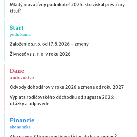
Mladý inovatívny podnikateľ 2025: kto získal prestížny
titul?
Štart
podnikania
Založenie s.r.o. od 17.8.2026 – zmeny
Živnosť vs s. r. o. v roku 2026
Dane
a účtovníctvo
Odvody dohodárov v roku 2026 a zmena od roku 2027
Výplata rodičovského dôchodku od augusta 2026:
otázky a odpovede
Financie
ekonomika
Ako preveriť firmu pred investíciou do kryptomien?