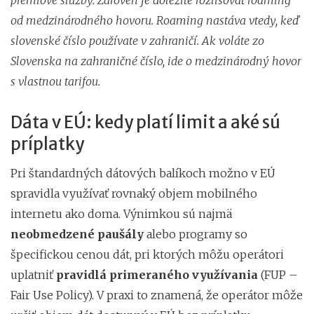
od medzinárodného hovoru. Roaming nastáva vtedy, keď
slovenské číslo používate v zahraničí. Ak voláte zo
Slovenska na zahraničné číslo, ide o medzinárodný hovor
s vlastnou tarifou.
Dáta v EÚ: kedy platí limit a aké sú
príplatky
Pri štandardných dátových balíkoch možno v EÚ
spravidla využívať rovnaký objem mobilného
internetu ako doma. Výnimkou sú najmä
neobmedzené paušály
alebo programy so
špecifickou cenou dát, pri ktorých môžu operátori
uplatniť
pravidlá primeraného využívania
(FUP –
Fair Use Policy). V praxi to znamená, že operátor môže