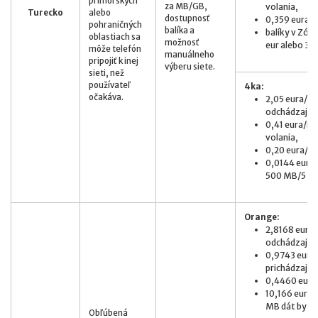
prímorských
za MB/GB,
volania,
Turecko
alebo
dostupnosť
0,359 eura
pohraničných
balíka a
balíky v Zóne
oblastiach sa
možnosť
eur alebo 3 G
môže telefón
manuálneho
pripojiť k inej
výberu siete.
sieti, než
používateľ
4ka:
očakáva.
2,05 eura/mi
odchádzajúce
0,41 eura/mi
volania,
0,20 eura/S
0,0144 eur/M
500 MB/5 eur
Orange:
2,8168 eur/m
odchádzajúci
0,9743 eur/m
prichádzajúc
0,4460 eur/
10,166 eur/M
MB dát by stá
Obľúbená