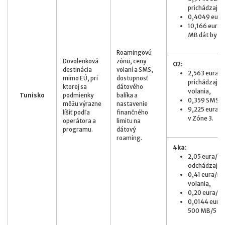
prichádzajúc
0,4049 eur/
10,166 eur/M
MB dát by stá
Roamingovú
Dovolenková
zónu, ceny
O2:
destinácia
volaní a SMS,
2,563 eura
mimo EÚ, pri
dostupnosť
prichádzajú
ktorej sa
dátového
volania,
Tunisko
podmienky
balíka a
0,359 SMS/
môžu výrazne
nastavenie
9,225 eura/1
líšiť podľa
finančného
v Zóne 3.
operátora a
limitu na
programu.
dátový
roaming.
4ka:
2,05 eura/mi
odchádzajúce
0,41 eura/mi
volania,
0,20 eura/S
0,0144 eur/M
500 MB/5 eur