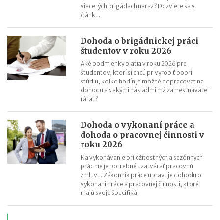
viacerých brigádach naraz? Dozviete sa v
článku.
Dohoda o brigádnickej práci
študentov v roku 2026
Aké podmienky platia v roku 2026 pre
študentov, ktorí si chcú privyrobiť popri
štúdiu, koľko hodín je možné odpracovať na
dohodu a s akými nákladmi má zamestnávateľ
rátať?
Dohoda o vykonaní práce a
dohoda o pracovnej činnosti v
roku 2026
Na vykonávanie príležitostných a sezónnych
prác nie je potrebné uzatvárať pracovnú
zmluvu. Zákonník práce upravuje dohodu o
vykonaní práce a pracovnej činnosti, ktoré
majú svoje špecifiká.