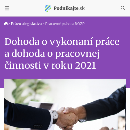
>
Právo a legislatíva
>
Pracovné právo a BOZP
Dohoda o vykonaní práce
a dohoda o pracovnej
činnosti v roku 2021