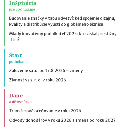
Inšpirácia
pre podnikanie
Budovanie značky v tabu odvetví: keď spojenie dizajnu,
kvality a distribúcie vyústi do globálneho biznisu
Mladý inovatívny podnikateľ 2025: kto získal prestížny
titul?
Štart
podnikania
Založenie s.r.o. od 17.8.2026 – zmeny
Živnosť vs s. r. o. v roku 2026
Dane
a účtovníctvo
Transferové oceňovanie v roku 2026
Odvody dohodárov v roku 2026 a zmena od roku 2027