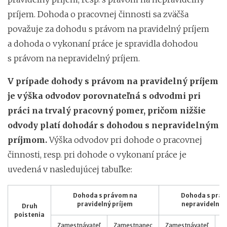
príjem. Dohoda o pracovnej činnosti sa zväčša
považuje za dohodu s právom na pravidelný príjem
a dohoda o vykonaní práce je spravidla dohodou
s právom na nepravidelný príjem.
V prípade dohody s právom na pravidelný príjem
je výška odvodov porovnateľná s odvodmi pri
práci na trvalý pracovný pomer, pričom nižšie
odvody platí dohodár s dohodou s nepravidelným
príjmom.
Výška odvodov pri dohode o pracovnej
činnosti, resp. pri dohode o vykonaní práce je
uvedená v nasledujúcej tabuľke:
Dohoda s právom na
Dohoda s prá
pravidelný príjem
nepravidelný 
Druh
poistenia
Zamestnávateľ
Zamestnanec
Zamestnávateľ
Z