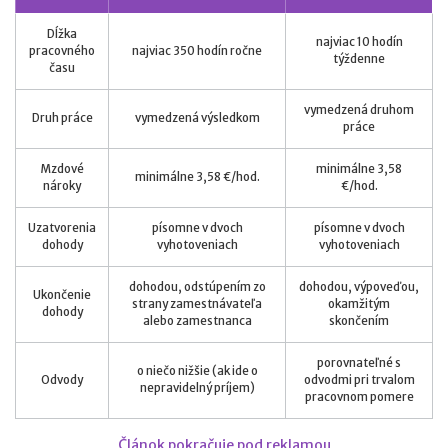
Dĺžka
najviac 10 hodín
pracovného
najviac 350 hodín ročne
týždenne
času
vymedzená druhom
Druh práce
vymedzená výsledkom
práce
Mzdové
minimálne 3,58
minimálne 3,58 €/hod.
nároky
€/hod.
Uzatvorenia
písomne v dvoch
písomne v dvoch
dohody
vyhotoveniach
vyhotoveniach
dohodou, odstúpením zo
dohodou, výpoveďou,
Ukončenie
strany zamestnávateľa
okamžitým
dohody
alebo zamestnanca
skončením
porovnateľné s
o niečo nižšie (ak ide o
Odvody
odvodmi pri trvalom
nepravidelný príjem)
pracovnom pomere
Článok pokračuje pod reklamou