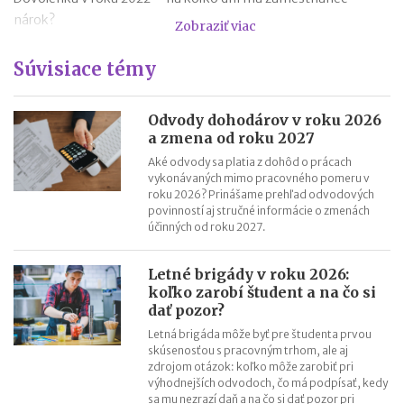
nárok?
Zobraziť viac
Nezdaniteľné časti základu dane v roku 2022
Súvisiace témy
Platobné brány – účtovanie a DPH
Rodičovský príspevok v roku 2022
Minimálna mzda v roku 2022 – tabuľka
Odvody dohodárov v roku 2026
a zmena od roku 2027
Nezdaniteľná časť základu dane na manželku (manžela) v roku
Aké odvody sa platia z dohôd o prácach
2021
vykonávaných mimo pracovného pomeru v
roku 2026? Prinášame prehľad odvodových
povinností aj stručné informácie o zmenách
účinných od roku 2027.
Letné brigády v roku 2026:
koľko zarobí študent a na čo si
dať pozor?
Letná brigáda môže byť pre študenta prvou
skúsenosťou s pracovným trhom, ale aj
zdrojom otázok: koľko môže zarobiť pri
výhodnejších odvodoch, čo má podpísať, kedy
sa mu nezrazí daň a na čo si dať pozor pri