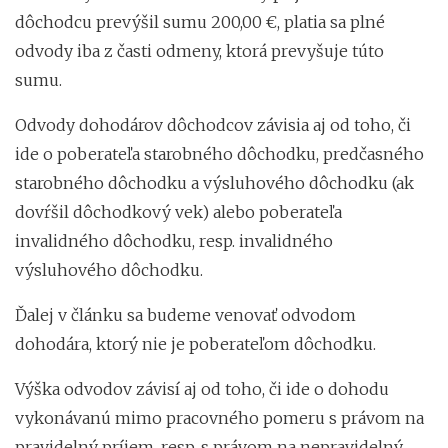
dôchodcu prevýšil sumu 200,00 €, platia sa plné
odvody iba z časti odmeny, ktorá prevyšuje túto
sumu.
Odvody dohodárov dôchodcov závisia aj od toho, či
ide o poberateľa starobného dôchodku, predčasného
starobného dôchodku a výsluhového dôchodku (ak
dovŕšil dôchodkový vek) alebo poberateľa
invalidného dôchodku, resp. invalidného
výsluhového dôchodku.
Ďalej v článku sa budeme venovať odvodom
dohodára, ktorý nie je poberateľom dôchodku.
Výška odvodov závisí aj od toho, či ide o dohodu
vykonávanú mimo pracovného pomeru s právom na
pravidelný príjem, resp. s právom na nepravidelný