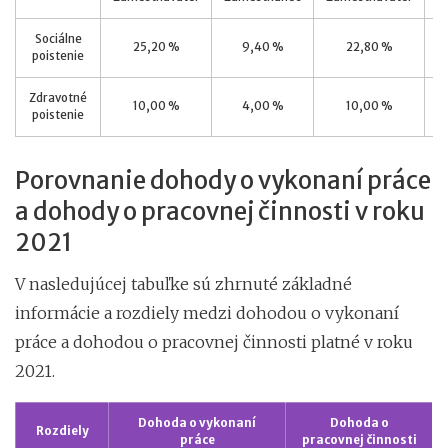
Sociálne
25,20 %
9,40 %
22,80 %
poistenie
Zdravotné
10,00 %
4,00 %
10,00 %
poistenie
Porovnanie dohody o vykonaní práce
a dohody o pracovnej činnosti v roku
2021
V nasledujúcej tabuľke sú zhrnuté základné
informácie a rozdiely medzi dohodou o vykonaní
práce a dohodou o pracovnej činnosti platné v roku
2021.
Dohoda o vykonaní
Dohoda o
Rozdiely
práce
pracovnej činnosti