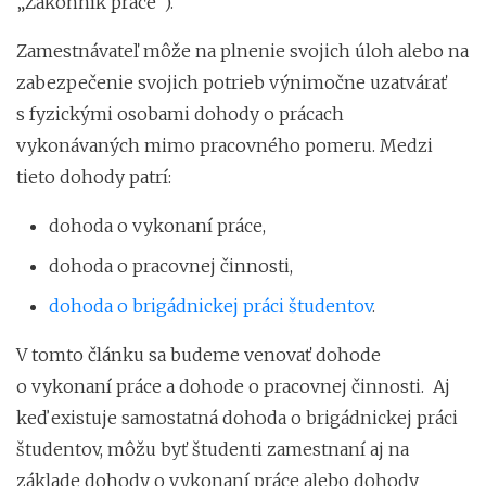
„Zákonník práce“).
Zamestnávateľ môže na plnenie svojich úloh alebo na
zabezpečenie svojich potrieb výnimočne uzatvárať
s fyzickými osobami dohody o prácach
vykonávaných mimo pracovného pomeru. Medzi
tieto dohody patrí:
dohoda o vykonaní práce,
dohoda o pracovnej činnosti,
dohoda o brigádnickej práci študentov
.
V tomto článku sa budeme venovať dohode
o vykonaní práce a dohode o pracovnej činnosti. Aj
keď existuje samostatná dohoda o brigádnickej práci
študentov, môžu byť študenti zamestnaní aj na
základe dohody o vykonaní práce alebo dohody