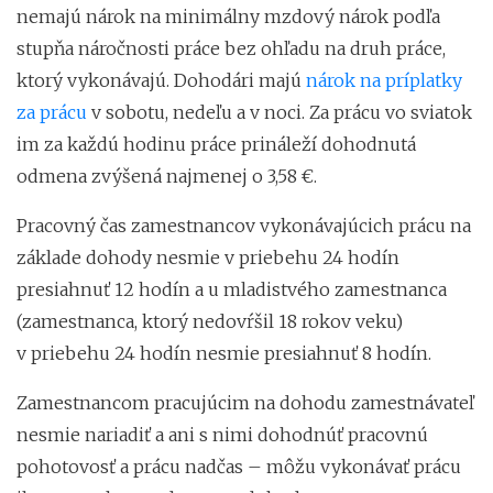
nemajú nárok na minimálny mzdový nárok podľa
stupňa náročnosti práce bez ohľadu na druh práce,
ktorý vykonávajú. Dohodári majú
nárok na príplatky
za prácu
v sobotu, nedeľu a v noci. Za prácu vo sviatok
im za každú hodinu práce prináleží dohodnutá
odmena zvýšená najmenej o 3,58 €.
Pracovný čas zamestnancov vykonávajúcich prácu na
základe dohody nesmie v priebehu 24 hodín
presiahnuť 12 hodín a u mladistvého zamestnanca
(zamestnanca, ktorý nedovŕšil 18 rokov veku)
v priebehu 24 hodín nesmie presiahnuť 8 hodín.
Zamestnancom pracujúcim na dohodu zamestnávateľ
nesmie nariadiť a ani s nimi dohodnúť pracovnú
pohotovosť a prácu nadčas – môžu vykonávať prácu