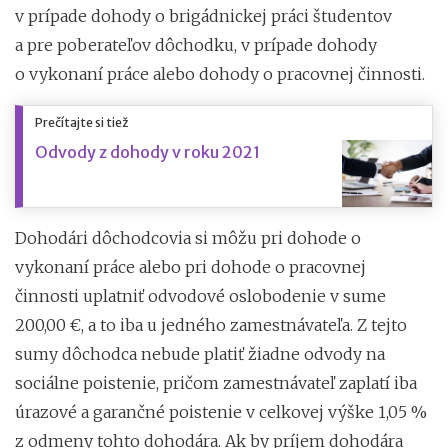
v prípade dohody o brigádnickej práci študentov
a pre poberateľov dôchodku, v prípade dohody
o vykonaní práce alebo dohody o pracovnej činnosti.
Prečítajte si tiež
Odvody z dohody v roku 2021
Dohodári dôchodcovia si môžu pri dohode o
vykonaní práce alebo pri dohode o pracovnej
činnosti uplatniť odvodové oslobodenie v sume
200,00 €, a to iba u jedného zamestnávateľa. Z tejto
sumy dôchodca nebude platiť žiadne odvody na
sociálne poistenie, pričom zamestnávateľ zaplatí iba
úrazové a garančné poistenie v celkovej výške 1,05 %
z odmeny tohto dohodára. Ak by príjem dohodára