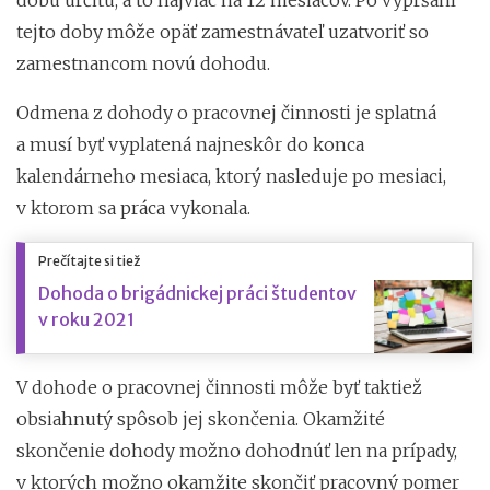
tejto doby môže opäť zamestnávateľ uzatvoriť so
zamestnancom novú dohodu.
Odmena z dohody o pracovnej činnosti je splatná
a musí byť vyplatená najneskôr do konca
kalendárneho mesiaca, ktorý nasleduje po mesiaci,
v ktorom sa práca vykonala.
Prečítajte si tiež
Dohoda o brigádnickej práci študentov
v roku 2021
V dohode o pracovnej činnosti môže byť taktiež
obsiahnutý spôsob jej skončenia. Okamžité
skončenie dohody možno dohodnúť len na prípady,
v ktorých možno okamžite skončiť pracovný pomer