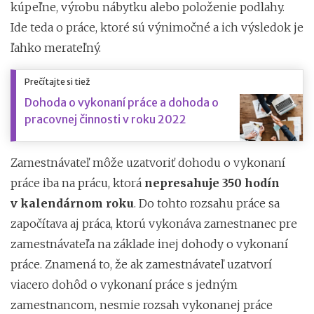
kúpeľne, výrobu nábytku alebo položenie podlahy.
Ide teda o práce, ktoré sú výnimočné a ich výsledok je
ľahko merateľný.
Prečítajte si tiež
Dohoda o vykonaní práce a dohoda o
pracovnej činnosti v roku 2022
Zamestnávateľ môže uzatvoriť dohodu o vykonaní
práce iba na prácu, ktorá
nepresahuje 350 hodín
v kalendárnom roku
. Do tohto rozsahu práce sa
započítava aj práca, ktorú vykonáva zamestnanec pre
zamestnávateľa na základe inej dohody o vykonaní
práce. Znamená to, že ak zamestnávateľ uzatvorí
viacero dohôd o vykonaní práce s jedným
zamestnancom, nesmie rozsah vykonanej práce