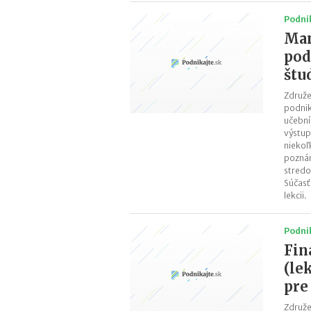
Podni
Man
pod
štu
Združe
podnik
učební
výstup
niekoľ
poznám
stredo
Súčasť
lekcii.
Podni
Fin
(le
pre
Združe