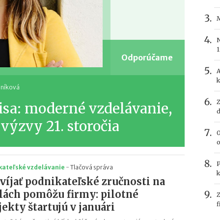
M
N
1
Odporúčame
A
k
uníková
Z
isa: moderné vzdelávanie,
d
 výzvy 21. storočia
O
o
P
kateľské vzdelávanie
-
Tlačová správa
k
víjať podnikateľské zručnosti na
lách pomôžu firmy: pilotné
Z
f
jekty štartujú v januári