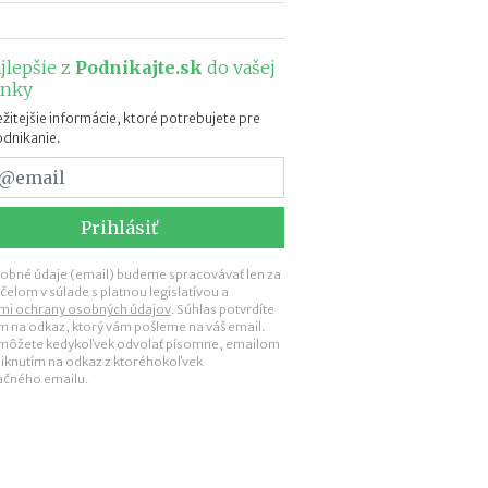
h
y
p
o
jlepšie z
Podnikajte.sk
do vašej
t
ánky
é
žitejšie informácie, ktoré potrebujete pre
k
odnikanie.
y
o
d
1
.
1
obné údaje (email) budeme spracovávať len za
.
čelom v súlade s platnou legislatívou a
2
mi ochrany osobných údajov
. Súhlas potvrdíte
0
ím na odkaz, ktorý vám pošleme na váš email.
 môžete kedykoľvek odvolať písomne, emailom
2
liknutím na odkaz z ktoréhokoľvek
7
ačného emailu.
:
n
á
v
r