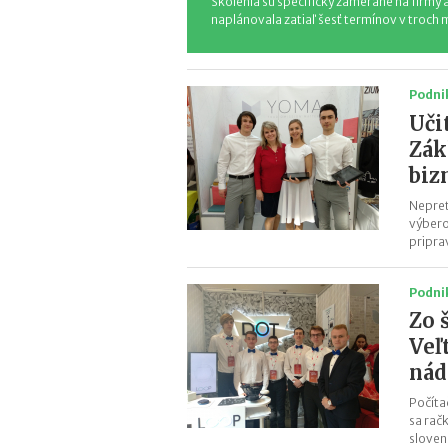
Školenia sú špecificky zamerané na firmy a
naplánovala zatiaľ šesť termínov v troch
Podni
Uči
Zák
biz
Nepret
výbero
pripra
Podni
Zo 
Veľ
nád
Počíta
sa rač
sloven