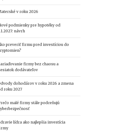
f
i
aterské v roku 2026
r
m
ové podmienky pre hypotéky od
e
.1.2027: návrh
:
a
ko preveriť firmu pred investíciou do
k
ryptomien?
ý
m
ariaďovanie firmy bez chaosu a
á
esiatok dodávateľov
s
k
u
dvody dohodárov v roku 2026 a zmena
t
d roku 2027
o
č
rečo malé firmy stále podceňujú
n
yberbezpečnosť
ý
v
dravie lídra ako najlepšia investícia
ý
irmy
z