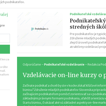
ých podnikateľov.
vašej
Podnikateľské vzdeláva
Podnikateľský 
 pre
stredných škô
Pre podnikateľov je typický
Združenie mladých podnika
zlepší úroveň podnikateľsk
atraktívny vzdelávací proj
 len za
Odporúčame –
Podnikateľské vzdelávanie
–
Redakcia Pod
tvrdíte
mail.
Vzdelávacie on-line kurzy o
emailom
Začínate podnikať a chceli by ste v kocke získať kľúčové info
biznisu? Združenie mladých podnikateľov Slovenska pripravilo
začínajúcim podnikateľom pomôcť zorientovať sa v podnikateľsk
základnými právnymi formami podnikania, uľahčiť orientáciu 
štartu biznisu, či ukázať aké sú základné aspekty on-line marke