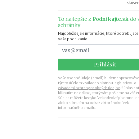
skúsen
To najlepšie z
Podnikajte.sk
do 
schránky
Najdôležitejšie informácie, ktoré potrebujete
vaše podnikanie.
Vaše osobné údaje (email) budeme spracovávať
týmto účelom v súlade s platnou legislatívou a
zásadami ochrany osobných údajov
. Súhlas po
kliknutím na odkaz, ktorý vám pošleme na váš e
Súhlas môžete kedykoľvek odvolať písomne, 
alebo kliknutím na odkaz z ktoréhokoľvek
informačného emailu.