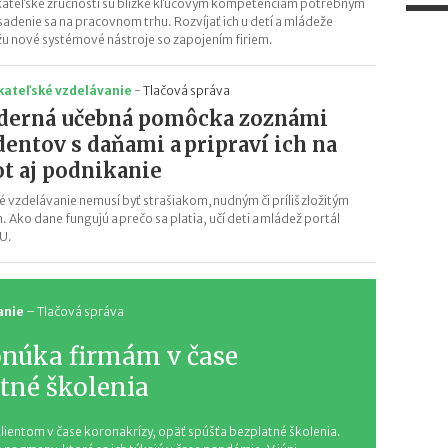
ateľské zručnosti sú blízke kľúčovým kompetenciám potrebným
sadenie sa na pracovnom trhu. Rozvíjať ich u detí a mládeže
 nové systémové nástroje so zapojením firiem.
kateľské vzdelávanie
-
Tlačová správa
erná učebná pomôcka zoznámi
dentov s daňami a pripraví ich na
ot aj podnikanie
 vzdelávanie nemusí byť strašiakom, nudným či príliš zložitým
. Ako dane fungujú a prečo sa platia, učí deti a mládež portál
U.
anie
–
Tlačová správa
onúka firmám v čase
tné školenia
lientom v čase koronakrízy, opäť spúšťa bezplatné školenia.