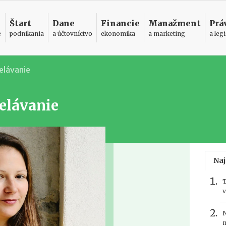
Štart
Dane
Financie
Manažment
Prá
e
podnikania
a účtovníctvo
ekonomika
a marketing
a legi
elávanie
elávanie
Naj
T
v
N
n