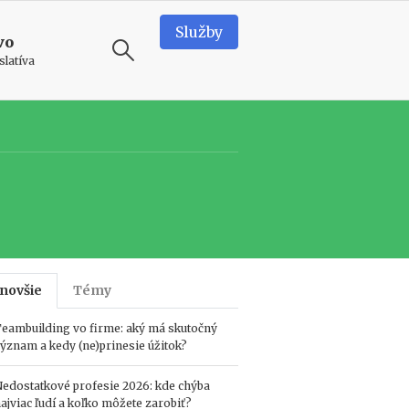
Služby
vo
slatíva
ODPORÚČAME
T
e
a
m
b
u
i
novšie
l
Témy
d
i
eambuilding vo firme: aký má skutočný
n
ýznam a kedy (ne)prinesie úžitok?
g
v
edostatkové profesie 2026: kde chýba
o
ajviac ľudí a koľko môžete zarobiť?