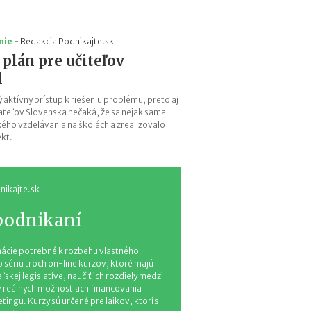
e
s
i
nie
-
Redakcia Podnikajte.sk
e
plán pre učiteľov
2
l
0
2
 aktívny prístup k riešeniu problému, preto aj
6
teľov Slovenska nečaká, že sa nejak sama
:
ého vzdelávania na školách a zrealizovalo
k
ekt.
d
e
c
nikajte.sk
h
ý
 podnikaní
b
a
n
rmácie potrebné k rozbehu vlastného
a
 sériu troch on-line kurzov, ktoré majú
j
ej legislatíve, naučiť ich rozdiely medzi
v
v reálnych možnostiach financovania
i
tingu. Kurzy sú určené pre laikov, ktorí s