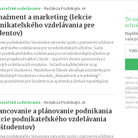
kateľské vzdelávanie
-
Redakcia Podnikajte.sk
ažment a marketing (lekcie
To na
nikateľského vzdelávania pre
schr
dentov)
Najdôle
vaše p
nie podnikateľov Slovenska vytvorilo spolu s partnermi učebnice
ateľského vzdelávania pre stredoškolských učiteľov. Sada
c podnikateľského vzdelávania pre stredoškolských učiteľov je
om projektu Kvalitní v škole - úspešní v živote a pozostáva z
kých vzdelávacích modulov. Súčasťou každej lekcie sú aj
ky pre študentov. Nasledovný článok obsahuje poznámky pre
školských študentov z modulu „Manažment a marketing“.
Vaše os
ou poznámok pre študentov je aj domáca úloha k naseldujúcej
týmto ú
zásada
kliknut
Súhlas
alebo k
kateľské vzdelávanie
-
Redakcia Podnikajte.sk
inform
ancovanie a plánovanie podnikania
kcie podnikateľského vzdelávania
 študentov)
nie podnikateľov Slovenska vytvorilo spolu s partnermi učebnice