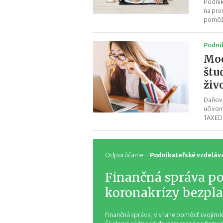
Podnik
na pre
pomôžu
Podni
Mod
štu
živ
Daňové
učivom
TAXED
Odporúčame –
Podnikateľské vzdeláv
Finančná správa p
koronakrízy bezpla
Finančná správa, v snahe pomôcť svojim k