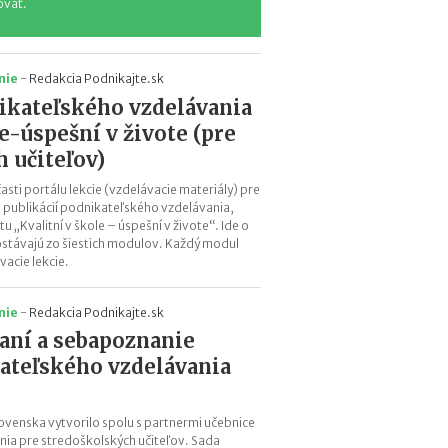
ovať.
a
c
ľ
u
nie
-
Redakcia Podnikajte.sk
d
ikateľského vzdelávania
í
a
le-úspešní v živote (pre
k
 učiteľov)
o
ľ
časti portálu lekcie (vzdelávacie materiály) pre
k
u publikácií podnikateľského vzdelávania,
tu „Kvalitní v škole – úspešní v živote“. Ide o
o
ostávajú zo šiestich modulov. Každý modul
m
vacie lekcie.
ô
ž
e
nie
-
Redakcia Podnikajte.sk
t
aní a sebapoznanie
e
kateľského vzdelávania
z
a
r
ovenska vytvorilo spolu s partnermi učebnice
o
ia pre stredoškolských učiteľov. Sada