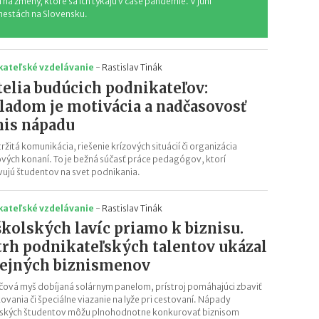
 na zmeny, ktoré sa ich týkajú v čase pandémie. V júni
 mestách na Slovensku.
kateľské vzdelávanie
-
Rastislav Tinák
telia budúcich podnikateľov:
ladom je motivácia a nadčasovosť
nis nápadu
ržitá komunikácia, riešenie krízových situácií či organizácia
vých konaní. To je bežná súčasť práce pedagógov, ktorí
vujú študentov na svet podnikania.
kateľské vzdelávanie
-
Rastislav Tinák
školských lavíc priamo k biznisu.
trh podnikateľských talentov ukázal
ejných biznismenov
čová myš dobíjaná solárnym panelom, prístroj pomáhajúci zbaviť
kovania či špeciálne viazanie na lyže pri cestovaní. Nápady
ských študentov môžu plnohodnotne konkurovať biznisom