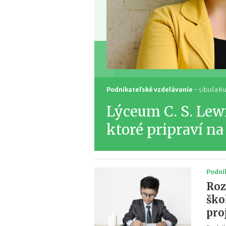
Podnikateľské vzdelávanie
–
Libuša K
Lýceum C. S. Lew
ktoré pripraví na
Podni
Roz
ško
pro