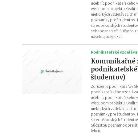
učebníc podnikateľského v
výstupom projektu Kvalitní 
niekoľkých vzdelávacích mo
poznámky pre študentov. 
stredoškolských študentov
sebapoznanie“. Súčasťou p
naseldujúcej lekcii.
Podnikateľské vzdeláva
Komunikačné z
podnikateľské
študentov)
Združenie podnikateľov Sl
podnikateľského vzdelávan
učebníc podnikateľského v
výstupom projektu Kvalitní 
niekoľkých vzdelávacích mo
poznámky pre študentov. 
stredoškolských študentov
Súčasťou poznámok pre štu
lekcii.