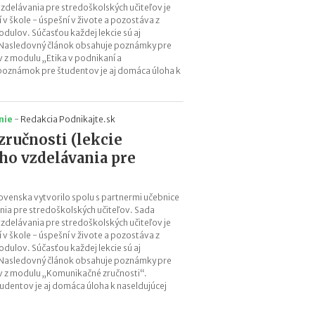
b
zdelávania pre stredoškolských učiteľov je
i
v škole - úspešní v živote a pozostáva z
ť
dulov. Súčasťou každej lekcie sú aj
?
Nasledovný článok obsahuje poznámky pre
 z modulu „Etika v podnikaní a
oznámok pre študentov je aj domáca úloha k
N
o
v
nie
-
Redakcia Podnikajte.sk
é
ručnosti (lekcie
p
ho vzdelávania pre
o
d
m
ovenska vytvorilo spolu s partnermi učebnice
i
ia pre stredoškolských učiteľov. Sada
e
zdelávania pre stredoškolských učiteľov je
n
v škole - úspešní v živote a pozostáva z
k
dulov. Súčasťou každej lekcie sú aj
y
Nasledovný článok obsahuje poznámky pre
p
 z modulu „Komunikačné zručnosti“.
dentov je aj domáca úloha k naseldujúcej
r
e