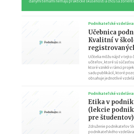
danými témami nemajú praktické skúsenosti a chcú sa zorient
Podnikateľské vzdeláva
Učebnica podn
Kvalitní v ško
registrovaných
Učitelia môžu nájsť v tejto 
učiteľov, ktoré sú súčasťo
ktoré vznikli v rámci projek
sadu publikácií, ktoré poz
obsahuje jednotlivé vzdelá
Podnikateľské vzdeláva
Etika v podnik
(lekcie podni
pre študentov)
Združenie podnikateľov Sl
podnikateľského vzdelávan