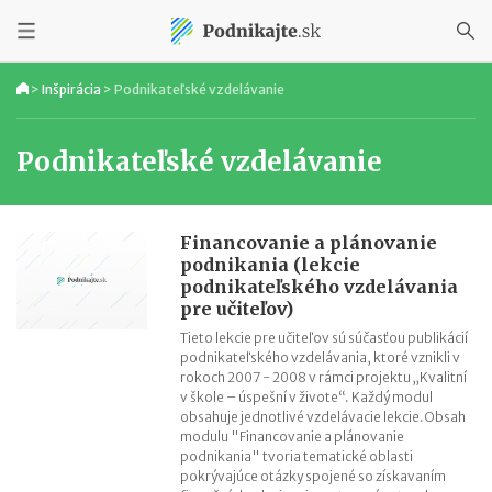
>
Inšpirácia
>
Podnikateľské vzdelávanie
Podnikateľské vzdelávanie
Financovanie a plánovanie
podnikania (lekcie
podnikateľského vzdelávania
pre učiteľov)
Tieto lekcie pre učiteľov sú súčasťou publikácií
podnikateľského vzdelávania, ktoré vznikli v
rokoch 2007 - 2008 v rámci projektu „Kvalitní
v škole – úspešní v živote“. Každý modul
obsahuje jednotlivé vzdelávacie lekcie.Obsah
modulu "Financovanie a plánovanie
podnikania" tvoria tematické oblasti
pokrývajúce otázky spojené so získavaním