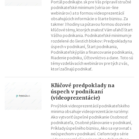
Portál podnikajte.sk pre Vás pripravil stručné
podnikateľské minimum (séria on-line
webinárov) a to formou videoprezentácií
obsahujúcich informácie o štarte biznisu. Za
takmer 3 hodiny sa pútavou formou dozviete
kľúčové témy, ktorých znalosť Vám uľahčí štart
Vášho podnikania. Podnikateľské minimum je
rozdelené do šiestich blokov: Predpoklady na
úspech v podnikaní, Štart podnikania,
Podnikateľský plán a financovanie podnikania,
Riadenie podniku, Účtovníctvo a dane. Toto sú
témy vzdelávacích webinárov pre tých z vás,
ktorí začínajú podnikať.
Kľúčové predpoklady na
úspech v podnikaní
(videoprezentácie)
Prvý blok videoprezentácií podnikateľského
minima obsahuje videoprezentácie na témy:
Ako vytvoriť úspešné podnikanie Osobnosť
podnikateľa, Osobné plánovanie v podnikaní,
Príklady úspešného biznisu, Ako sa vyrovnať s
neúspechom v podnikaní. Cieľom tejto série