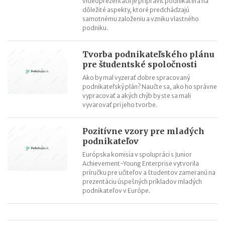
videoprezentácií je pripraviť podnikateľa na
dôležité aspekty, ktoré predchádzajú
samotnému založeniu a vzniku vlastného
podniku.
Tvorba podnikateľského plánu
pre študentské spoločnosti
Ako by mal vyzerať dobre spracovaný
podnikateľský plán? Naučte sa, ako ho správne
vypracovať a akých chýb by ste sa mali
vyvarovať pri jeho tvorbe.
Pozitívne vzory pre mladých
podnikateľov
Európska komisia v spolupráci s Junior
Achievement-Young Enterprise vytvorila
príručku pre učiteľov a študentov zameranú na
prezentáciu úspešných príkladov mladých
podnikateľov v Európe.