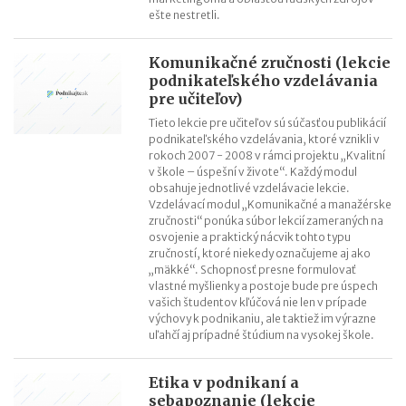
ešte nestretli.
Komunikačné zručnosti (lekcie
podnikateľského vzdelávania
pre učiteľov)
Tieto lekcie pre učiteľov sú súčasťou publikácií
podnikateľského vzdelávania, ktoré vznikli v
rokoch 2007 - 2008 v rámci projektu „Kvalitní
v škole – úspešní v živote“. Každý modul
obsahuje jednotlivé vzdelávacie lekcie.
Vzdelávací modul „Komunikačné a manažérske
zručnosti“ ponúka súbor lekcií zameraných na
osvojenie a praktický nácvik tohto typu
zručností, ktoré niekedy označujeme aj ako
„mäkké“. Schopnosť presne formulovať
vlastné myšlienky a postoje bude pre úspech
vašich študentov kľúčová nie len v prípade
výchovy k podnikaniu, ale taktiež im výrazne
uľahčí aj prípadné štúdium na vysokej škole.
Etika v podnikaní a
sebapoznanie (lekcie