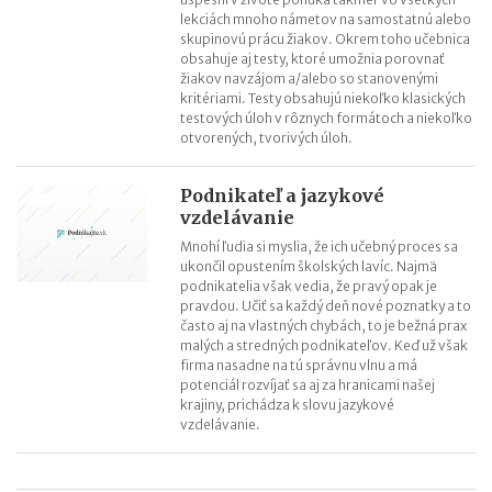
lekciách mnoho námetov na samostatnú alebo
skupinovú prácu žiakov. Okrem toho učebnica
obsahuje aj testy, ktoré umožnia porovnať
žiakov navzájom a/alebo so stanovenými
kritériami. Testy obsahujú niekoľko klasických
testových úloh v rôznych formátoch a niekoľko
otvorených, tvorivých úloh.
Podnikateľ a jazykové
vzdelávanie
Mnohí ľudia si myslia, že ich učebný proces sa
ukončil opustením školských lavíc. Najmä
podnikatelia však vedia, že pravý opak je
pravdou. Učiť sa každý deň nové poznatky a to
často aj na vlastných chybách, to je bežná prax
malých a stredných podnikateľov. Keď už však
firma nasadne na tú správnu vlnu a má
potenciál rozvíjať sa aj za hranicami našej
krajiny, prichádza k slovu jazykové
vzdelávanie.