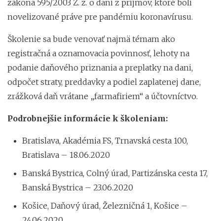
zákona 595/2003 Z. z. o dani z príjmov, ktoré boli
novelizované práve pre pandémiu koronavírusu.
Školenie sa bude venovať najmä témam ako
registračná a oznamovacia povinnosť, lehoty na
podanie daňového priznania a preplatky na dani,
odpočet straty, preddavky a podiel zaplatenej dane,
zrážková daň vrátane „farmafiriem“ a účtovníctvo.
Podrobnejšie informácie k školeniam:
Bratislava, Akadémia FS, Trnavská cesta 100,
Bratislava – 18.06.2020
Banská Bystrica, Colný úrad, Partizánska cesta 17,
Banská Bystrica – 23.06.2020
Košice, Daňový úrad, Železničná 1, Košice –
24.06.2020