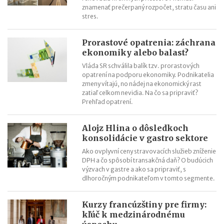
znamenať prečerpaný rozpočet, stratu času ani
Nové pravidlá kontroly PZP od 1.8.2026
stres.
Nárok na daňový bonus či platenie poistného: pravidlá a
termíny po skončení školského roka
Prorastové opatrenia: záchrana
OČR cez letné prázdniny a zmena tlačiva v roku 2026
ekonomiky alebo balast?
Vláda SR schválila balík tzv. prorastových
opatrení na podporu ekonomiky. Podnikatelia
zmeny vítajú, no nádej na ekonomický rast
zatiaľ celkom nevidia. Na čo sa pripraviť?
Prehľad opatrení.
Alojz Hlina o dôsledkoch
konsolidácie v gastro sektore
Ako ovplyvní ceny stravovacích služieb zníženie
DPH a čo spôsobí transakčná daň? O budúcich
výzvach v gastre a ako sa pripraviť, s
dlhoročným podnikateľom v tomto segmente.
Kurzy francúzštiny pre firmy:
kľúč k medzinárodnému