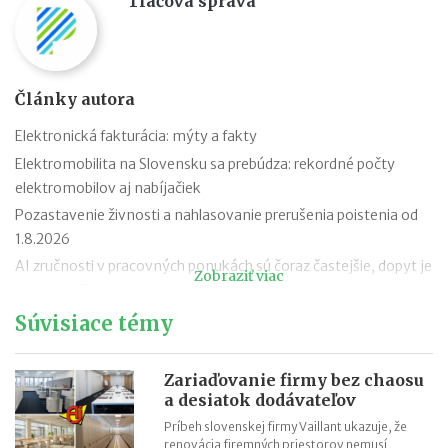
Tlačová správa
Články autora
Elektronická fakturácia: mýty a fakty
Elektromobilita na Slovensku sa prebúdza: rekordné počty
elektromobilov aj nabíjačiek
Pozastavenie živnosti a nahlasovanie prerušenia poistenia od
1.8.2026
AI zručnosti v pracovných ponukách sú čoraz častejšie, dopyt je
Zobraziť viac
aj mimo IT
Návrat z dovolenky mimo EÚ: čo si možno priniesť bez platenia
Súvisiace témy
daní a cla
Nové pravidlá EÚ v leteckej doprave: zlepšenie práv pre
Zariaďovanie firmy bez chaosu
cestujúcich
a desiatok dodávateľov
Riziká lacného „značkového“ tovaru: strata peňazí aj ohrozenie
Príbeh slovenskej firmy Vaillant ukazuje, že
zdravia
renovácia firemných priestorov nemusí