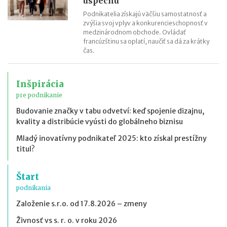
úspechu
Podnikatelia získajú väčšiu samostatnosť a
zvýšia svoj vplyv a konkurencieschopnosť v
medzinárodnom obchode. Ovládať
francúzštinu sa oplatí, naučiť sa dá za krátky
čas.
Inšpirácia
pre podnikanie
Budovanie značky v tabu odvetví: keď spojenie dizajnu,
kvality a distribúcie vyústi do globálneho biznisu
Mladý inovatívny podnikateľ 2025: kto získal prestížny
titul?
Štart
podnikania
Založenie s.r.o. od 17.8.2026 – zmeny
Živnosť vs s. r. o. v roku 2026