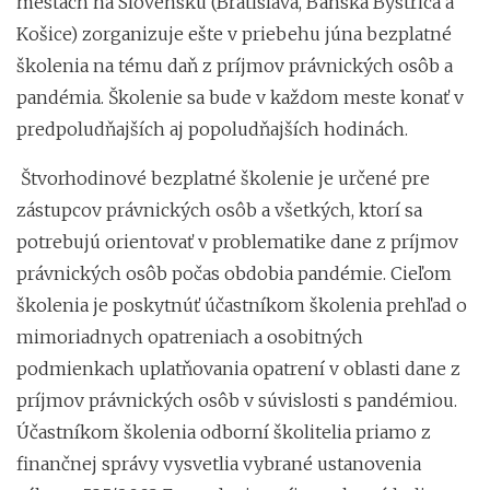
mestách na Slovensku (Bratislava, Banská Bystrica a
Košice) zorganizuje ešte v priebehu júna bezplatné
školenia na tému daň z príjmov právnických osôb a
pandémia. Školenie sa bude v každom meste konať v
predpoludňajších aj popoludňajších hodinách.
Štvorhodinové bezplatné školenie je určené pre
zástupcov právnických osôb a všetkých, ktorí sa
potrebujú orientovať v problematike dane z príjmov
právnických osôb počas obdobia pandémie. Cieľom
školenia je poskytnúť účastníkom školenia prehľad o
mimoriadnych opatreniach a osobitných
podmienkach uplatňovania opatrení v oblasti dane z
príjmov právnických osôb v súvislosti s pandémiou.
Účastníkom školenia odborní školitelia priamo z
finančnej správy vysvetlia vybrané ustanovenia