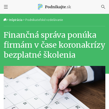
>
Inšpirácia
>
Podnikateľské vzdelávanie
Finančná správa ponúka
firmám v čase koronakrízy
bezplatné školenia