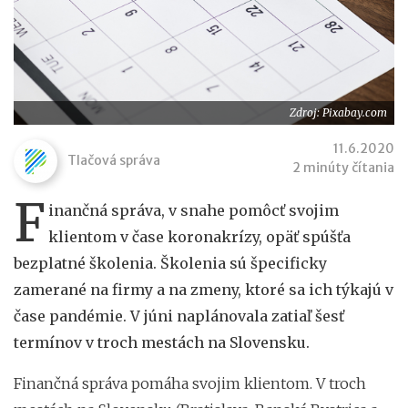
Zdroj: Pixabay.com
11.6.2020
Tlačová správa
2 minúty čítania
F
inančná správa, v snahe pomôcť svojim
klientom v čase koronakrízy, opäť spúšťa
bezplatné školenia. Školenia sú špecificky
zamerané na firmy a na zmeny, ktoré sa ich týkajú v
čase pandémie. V júni naplánovala zatiaľ šesť
termínov v troch mestách na Slovensku.
Finančná správa pomáha svojim klientom. V troch