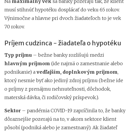
Na
maximálny vek
sa banky pozerajú tak, že klient
musí stihnúť hypotéku dosplácať do veku 65 rokov.
Výnimočne a hlavne pri dvoch žiadateľoch to je vek
70 rokov.
Príjem cudzinca - žiadateľa o hypotéku
Typ príjmu
– bežne banky rozlišujú medzi
hlavným príjmom
(ide najmä o zamestnanie alebo
podnikanie) a
vedľajším, doplnkovým príjmom
,
ktorý nesmie byť ako jediný zdroj príjmu (bežne ide
o príjmy z prenájmu nehnuteľnosti, dôchodok,
materská dávka, či rodičovský príspevok.).
Sektor
– pandémia COVID-19 zapríčinila to, že banky
dôraznejšie pozerajú na to, v akom sektore klient
pôsobí (podniká alebo je zamestnaný). Ak žiadateľ