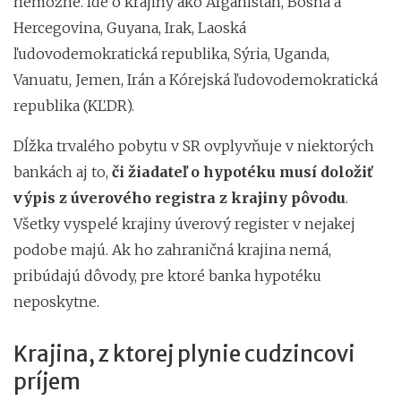
nemožné. Ide o krajiny ako Afganistan, Bosna a
Hercegovina, Guyana, Irak, Laoská
ľudovodemokratická republika, Sýria, Uganda,
Vanuatu, Jemen, Irán a Kórejská ľudovodemokratická
republika (KĽDR).
Dĺžka trvalého pobytu v SR ovplyvňuje v niektorých
bankách aj to,
či žiadateľ o hypotéku musí doložiť
výpis z úverového registra z krajiny pôvodu
.
Všetky vyspelé krajiny úverový register v nejakej
podobe majú. Ak ho zahraničná krajina nemá,
pribúdajú dôvody, pre ktoré banka hypotéku
neposkytne.
Krajina, z ktorej plynie cudzincovi
príjem