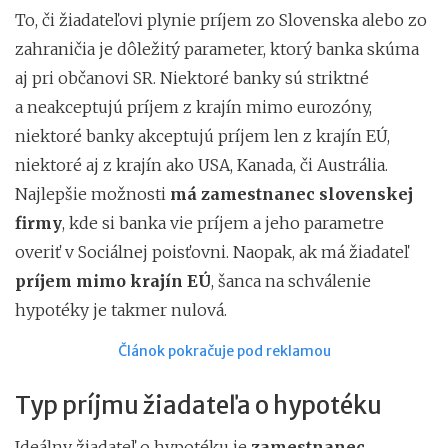
To, či žiadateľovi plynie príjem zo Slovenska alebo zo
zahraničia je dôležitý parameter, ktorý banka skúma
aj pri občanovi SR. Niektoré banky sú striktné
a neakceptujú príjem z krajín mimo eurozóny,
niektoré banky akceptujú príjem len z krajín EÚ,
niektoré aj z krajín ako USA, Kanada, či Austrália.
Najlepšie možnosti
má zamestnanec slovenskej
firmy
, kde si banka vie príjem a jeho parametre
overiť v Sociálnej poisťovni. Naopak, ak má žiadateľ
príjem mimo krajín EÚ
, šanca na schválenie
hypotéky je takmer nulová.
Článok pokračuje pod reklamou
Typ príjmu žiadateľa o hypotéku
Ideálny žiadateľ o hypotéku je
zamestnanec