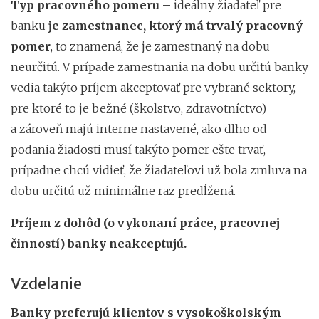
Typ pracovného pomeru –
ideálny žiadateľ pre
banku
je zamestnanec, ktorý má trvalý pracovný
pomer
, to znamená, že je zamestnaný na dobu
neurčitú. V prípade zamestnania na dobu určitú banky
vedia takýto príjem akceptovať pre vybrané sektory,
pre ktoré to je bežné (školstvo, zdravotníctvo)
a zároveň majú interne nastavené, ako dlho od
podania žiadosti musí takýto pomer ešte trvať,
prípadne chcú vidieť, že žiadateľovi už bola zmluva na
dobu určitú už minimálne raz predĺžená.
Príjem z dohôd (o vykonaní práce, pracovnej
činností) banky neakceptujú.
Vzdelanie
Banky preferujú klientov s vysokoškolským