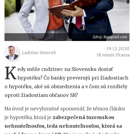
Zdroj: Rawpixel.com
19.12.2020
Ladislav Smoroň
18 minút čítania
K
edy môže cudzinec na Slovensku dostať
hypotéku? Čo banky preverujú pri žiadostiach
o hypotéku, aké sú obmedzenia a v čom sú rozdiely
oproti žiadostiam občanov SR?
Na úvod je nevyhnutné spomenúť, že témou článku
je hypotéka, ktorá je
zabezpečená tuzemskou
nehnuteľnosťou, teda nehnuteľnosťou, ktorá sa