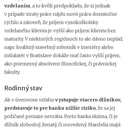
vzdelaním
, a to kvôli predpokladu, že si jednak
v prípade straty práce nájdu novú prácu dostatočne
rýchlo a zároveň, že príjem vysokoškolsky
vzdelaného klienta je vyšší ako príjem klienta bez
maturity. V niektorých regiónoch to ale dávno neplatí,
napr. kvalitný stavebný robotník v interiéry alebo
inštalatér v Bratislave dokáže mať často vyšší prijem,
ako priemerný absolvent filozofickej, či právnickej
fakulty.
Rodinný stav
Ak v úverovom vzťahu
vystupuje viacero dlžníkov,
predstavuje to pre banku nižšie riziko
, že sa jej
požičané peniaze nevrátia. Preto banka skúma, či je
dlžník slobodný, ženatý, či rozvedený. Manželia majú