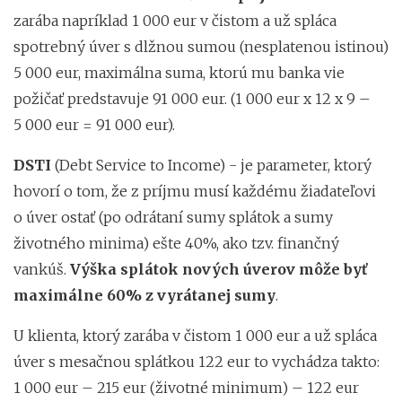
zarába napríklad 1 000 eur v čistom a už spláca
spotrebný úver s dlžnou sumou (nesplatenou istinou)
5 000 eur, maximálna suma, ktorú mu banka vie
požičať predstavuje 91 000 eur. (1 000 eur x 12 x 9 –
5 000 eur = 91 000 eur).
DSTI
(Debt Service to Income) - je parameter, ktorý
hovorí o tom, že z príjmu musí každému žiadateľovi
o úver ostať (po odrátaní sumy splátok a sumy
životného minima) ešte 40%, ako tzv. finančný
vankúš.
Výška splátok nových úverov môže byť
maximálne 60% z vyrátanej sumy
.
U klienta, ktorý zarába v čistom 1 000 eur a už spláca
úver s mesačnou splátkou 122 eur to vychádza takto:
1 000 eur – 215 eur (životné minimum) – 122 eur