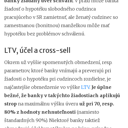
banky žiadaný úver schváliť
. V praxi môže banka
žiadosť o hypotéku slobodného cudzinca
pracujúceho v SR zamietnuť, ale ženatý cudzinec so
zamestnanou (bonitnou) manželkou môže mať
hypotéku bez problémov schválenú.
LTV, účel a cross-sell
Okrem už vyššie spomenutých obmedzení, resp.
parametrov, ktoré banky vnímajú a preverujú pri
žiadosti o hypotéku pri cudzincoch rozdielne, je
najčastejšie obmedzenie vo výške
LTV
.
Je úplne
bežné, že banky v takýchto žiadostiach aplikujú
strop
na
maximálnu výšku úveru
už pri 70, resp.
80% z hodnoty nehnuteľnosti
(namiesto
štandardných 90%). Niektoré banky taktiež