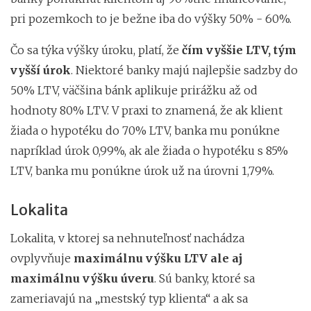
pri pozemkoch to je bežne iba do výšky 50% - 60%.
Čo sa týka výšky úroku, platí, že
čím vyššie LTV, tým
vyšší úrok
. Niektoré banky majú najlepšie sadzby do
50% LTV, väčšina bánk aplikuje prirážku až od
hodnoty 80% LTV. V praxi to znamená, že ak klient
žiada o hypotéku do 70% LTV, banka mu ponúkne
napríklad úrok 0,99%, ak ale žiada o hypotéku s 85%
LTV, banka mu ponúkne úrok už na úrovni 1,79%.
Lokalita
Lokalita, v ktorej sa nehnuteľnosť nachádza
ovplyvňuje
maximálnu výšku LTV ale aj
maximálnu výšku úveru
. Sú banky, ktoré sa
zameriavajú na „mestský typ klienta“ a ak sa