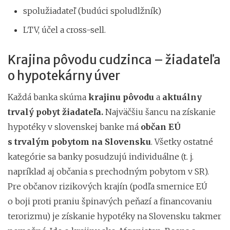
spolužiadateľ (budúci spoludlžník)
LTV, účel a cross-sell.
Krajina pôvodu cudzinca – žiadateľa
o hypotekárny úver
Každá banka skúma
krajinu pôvodu
a
aktuálny
trvalý pobyt žiadateľa.
Najväčšiu šancu na získanie
hypotéky v slovenskej banke má
občan EÚ
s trvalým pobytom na Slovensku
. Všetky ostatné
kategórie sa banky posudzujú individuálne (t. j.
napríklad aj občania s prechodným pobytom v SR).
Pre občanov rizikových krajín (podľa smernice EÚ
o boji proti praniu špinavých peňazí a financovaniu
terorizmu) je získanie hypotéky na Slovensku takmer