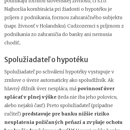
podnikajú formou slovenskej živnosti, či s.r.o.
Najhoršia kombinácia pri žiadosti o hypotéku je
príjem z podnikania, formou zahraničného subjektu
(napr. živnosť v Holandsku). Cudzozemci s príjmom z
podnikania zo zahraničia do banky ani nemusia
chodiť...
Spolužiadateľ o hypotéku
Spolužiadateľ po schválení hypotéky vystupuje v
zmluve o úvere automaticky ako spoludlžník. Ak
hlavný dlžník úver nespláca, má
povinnosť úver
splácať v plnej výške
(teda nie iba jeho polovicu,
alebo nejakú časť). Preto spolužiadateľ (prípadne
ručiteľ)
predstavuje pre banku nižšie riziko
nesplatenia požičaných peňazí a zvyšuje ochotu