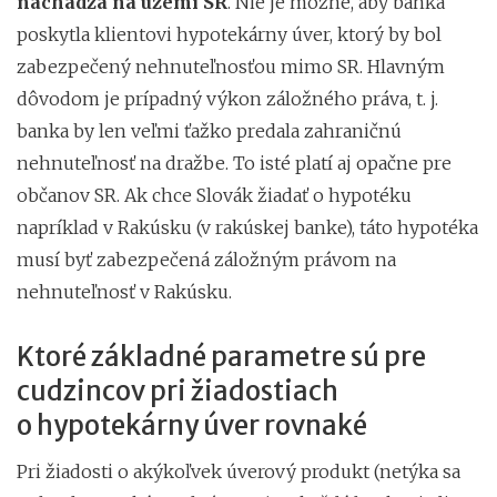
nachádza na území SR
. Nie je možné, aby banka
poskytla klientovi hypotekárny úver, ktorý by bol
zabezpečený nehnuteľnosťou mimo SR. Hlavným
dôvodom je prípadný výkon záložného práva, t. j.
banka by len veľmi ťažko predala zahraničnú
nehnuteľnosť na dražbe. To isté platí aj opačne pre
občanov SR. Ak chce Slovák žiadať o hypotéku
napríklad v Rakúsku (v rakúskej banke), táto hypotéka
musí byť zabezpečená záložným právom na
nehnuteľnosť v Rakúsku.
Ktoré základné parametre sú pre
cudzincov pri žiadostiach
o hypotekárny úver rovnaké
Pri žiadosti o akýkoľvek úverový produkt (netýka sa