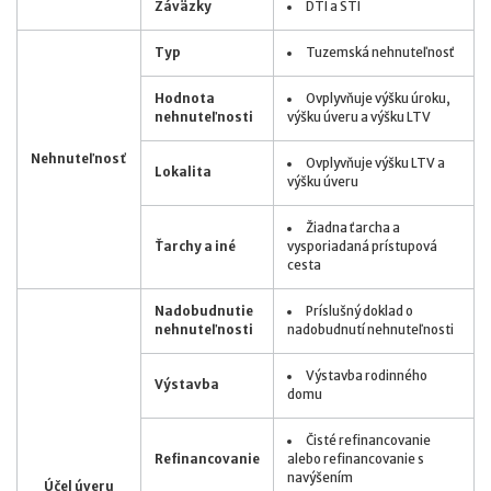
Záväzky
DTI a STI
Typ
Tuzemská nehnuteľnosť
Hodnota
Ovplyvňuje výšku úroku,
nehnuteľnosti
výšku úveru a výšku LTV
Nehnuteľnosť
Ovplyvňuje výšku LTV a
Lokalita
výšku úveru
Žiadna ťarcha a
Ťarchy a iné
vysporiadaná prístupová
cesta
Nadobudnutie
Príslušný doklad o
nehnuteľnosti
nadobudnutí nehnuteľnosti
Výstavba rodinného
Výstavba
domu
Čisté refinancovanie
Refinancovanie
alebo refinancovanie s
navýšením
Účel úveru