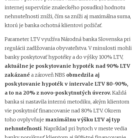
internej supervízie znaleckého posudku) hodnotu
nehnuteľnosti zníži, čím sa zníži aj maximálna suma,
ktorú je banka ochotná klientovi požičať.
Parameter LTV využíva Národná banka Slovenska pri
regulácii zadlžovania obyvateľstva. V minulosti mohli
banky poskytovať hypotéky a do výšky 100% LTV,
aktuálne je poskytovanie hypoték nad 90% LTV
zakázané
a zároveň NBS
obmedzila aj
poskytovanie hypoték v intervale LTV 80-90%,
a to na 20% z novo-poskytnutých úverov.
Každá
banka si nastavila internú metodiku, akým klientom
vie poskytnúť financovanie nad 80% LTV. Okrem
toho ovplyvňuje
maximálnu výšku LTV aj typ
nehnuteľnosti
. Napríklad pri bytoch v meste vedia
banky ponúknuť klientom aj 90%tné financovanie,