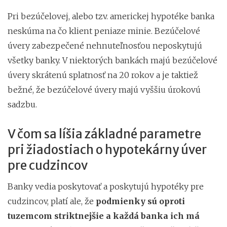
Pri bezúčelovej, alebo tzv. americkej hypotéke banka
neskúma na čo klient peniaze minie. Bezúčelové
úvery zabezpečené nehnuteľnosťou neposkytujú
všetky banky. V niektorých bankách majú bezúčelové
úvery skrátenú splatnosť na 20 rokov a je taktiež
bežné, že bezúčelové úvery majú vyššiu úrokovú
sadzbu.
V čom sa líšia základné parametre
pri žiadostiach o hypotekárny úver
pre cudzincov
Banky vedia poskytovať a poskytujú hypotéky pre
cudzincov, platí ale, že
podmienky sú oproti
tuzemcom striktnejšie a každá banka ich má