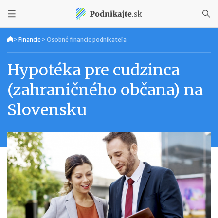
>
Financie
>
Osobné financie podnikateľa
Hypotéka pre cudzinca
(zahraničného občana) na
Slovensku