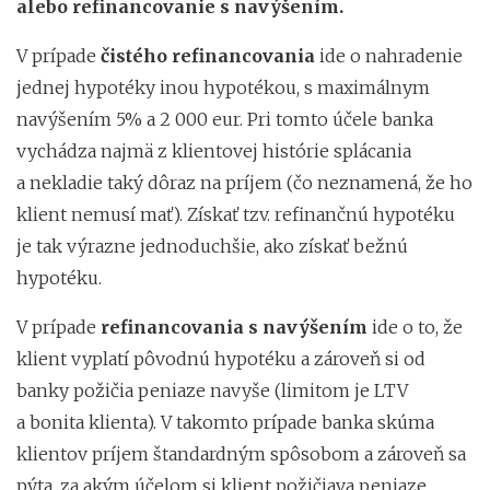
alebo refinancovanie s navýšením.
V prípade
čistého refinancovania
ide o nahradenie
jednej hypotéky inou hypotékou, s maximálnym
navýšením 5% a 2 000 eur. Pri tomto účele banka
vychádza najmä z klientovej histórie splácania
a nekladie taký dôraz na príjem (čo neznamená, že ho
klient nemusí mať). Získať tzv. refinančnú hypotéku
je tak výrazne jednoduchšie, ako získať bežnú
hypotéku.
V prípade
refinancovania s navýšením
ide o to, že
klient vyplatí pôvodnú hypotéku a zároveň si od
banky požičia peniaze navyše (limitom je LTV
a bonita klienta). V takomto prípade banka skúma
klientov príjem štandardným spôsobom a zároveň sa
pýta, za akým účelom si klient požičiava peniaze