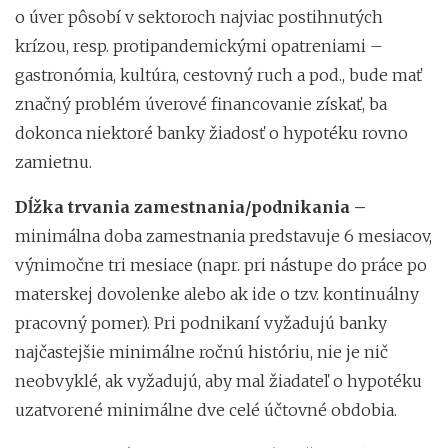
o úver pôsobí v sektoroch najviac postihnutých
krízou, resp. protipandemickými opatreniami –
gastronómia, kultúra, cestovný ruch a pod., bude mať
značný problém úverové financovanie získať, ba
dokonca niektoré banky žiadosť o hypotéku rovno
zamietnu.
Dĺžka trvania zamestnania/podnikania –
minimálna doba zamestnania predstavuje 6 mesiacov,
výnimočne tri mesiace (napr. pri nástupe do práce po
materskej dovolenke alebo ak ide o tzv. kontinuálny
pracovný pomer). Pri podnikaní vyžadujú banky
najčastejšie minimálne ročnú históriu, nie je nič
neobvyklé, ak vyžadujú, aby mal žiadateľ o hypotéku
uzatvorené minimálne dve celé účtovné obdobia.