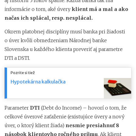
aj históriu 5 rokov spätne. Každá banka tak má
informácie o tom, aké úvery
klient má a mal a ako
načas ich splácal, resp. nesplácal.
Okrem platobnej disciplíny musí banka pri žiadosti
o úver kvôli obmedzeniam Národnej banke
Slovenska u každého klienta preveriť aj parametre
DTI a DSTI.
Pozrite si tiež
Hypotekárna kalkulačka
Parameter
DTI
(Debt do Income) – hovorí o tom, že
celkové úverové zaťaženie (existujúce úvery a nový
úver, o ktorý klient žiada)
nesmie presiahnuť 8
násobok klientovho ročného príjmu
. Ak klient