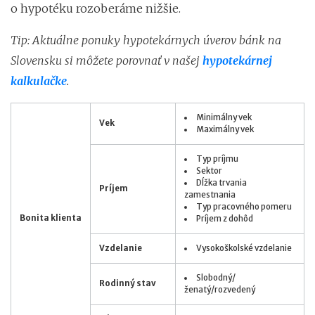
o hypotéku rozoberáme nižšie.
Tip: Aktuálne ponuky hypotekárnych úverov bánk na
Slovensku si môžete porovnať v našej
hypotekárnej
kalkulačke
.
Minimálny vek
Vek
Maximálny vek
Typ príjmu
Sektor
Dĺžka trvania
Príjem
zamestnania
Typ pracovného pomeru
Bonita klienta
Príjem z dohôd
Vzdelanie
Vysokoškolské vzdelanie
Slobodný/
Rodinný stav
ženatý/rozvedený