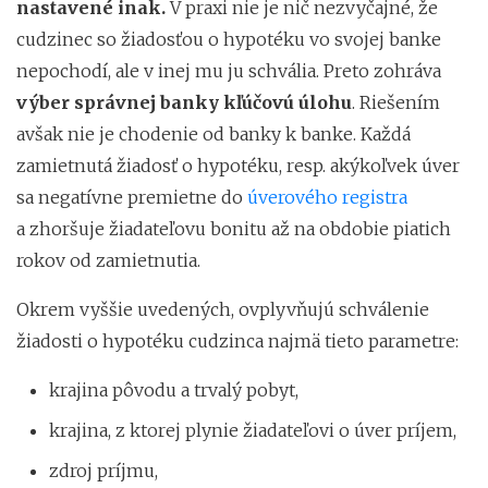
nastavené inak.
V praxi nie je nič nezvyčajné, že
cudzinec so žiadosťou o hypotéku vo svojej banke
nepochodí, ale v inej mu ju schvália. Preto zohráva
výber správnej banky kľúčovú úlohu
. Riešením
avšak nie je chodenie od banky k banke. Každá
zamietnutá žiadosť o hypotéku, resp. akýkoľvek úver
sa negatívne premietne do
úverového registra
a zhoršuje žiadateľovu bonitu až na obdobie piatich
rokov od zamietnutia.
Okrem vyššie uvedených, ovplyvňujú schválenie
žiadosti o hypotéku cudzinca najmä tieto parametre:
krajina pôvodu a trvalý pobyt,
krajina, z ktorej plynie žiadateľovi o úver príjem,
zdroj príjmu,