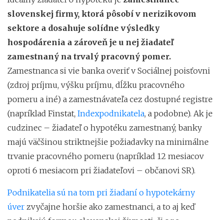
slovenskej firmy, ktorá pôsobí v nerizikovom
sektore a dosahuje solídne výsledky
hospodárenia a zároveň je u nej žiadateľ
zamestnaný na trvalý pracovný pomer.
Zamestnanca si vie banka overiť v Sociálnej poisťovni
(zdroj príjmu, výšku príjmu, dĺžku pracovného
pomeru a iné) a zamestnávateľa cez dostupné registre
(napríklad Finstat,
Indexpodnikatela
, a podobne). Ak je
cudzinec – žiadateľ o hypotéku zamestnaný, banky
majú väčšinou striktnejšie požiadavky na minimálne
trvanie pracovného pomeru (napríklad 12 mesiacov
oproti 6 mesiacom pri žiadateľovi – občanovi SR).
Podnikatelia sú na tom pri žiadaní o hypotekárny
úver
zvyčajne horšie ako zamestnanci, a to aj keď