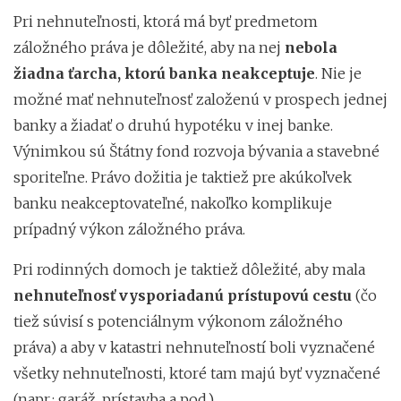
Pri nehnuteľnosti, ktorá má byť predmetom
záložného práva je dôležité, aby na nej
nebola
žiadna ťarcha, ktorú banka neakceptuje
. Nie je
možné mať nehnuteľnosť založenú v prospech jednej
banky a žiadať o druhú hypotéku v inej banke.
Výnimkou sú Štátny fond rozvoja bývania a stavebné
sporiteľne. Právo dožitia je taktiež pre akúkoľvek
banku neakceptovateľné, nakoľko komplikuje
prípadný výkon záložného práva.
Pri rodinných domoch je taktiež dôležité, aby mala
nehnuteľnosť vysporiadanú prístupovú cestu
(čo
tiež súvisí s potenciálnym výkonom záložného
práva) a aby v katastri nehnuteľností boli vyznačené
všetky nehnuteľnosti, ktoré tam majú byť vyznačené
(napr.: garáž, prístavba a pod.).