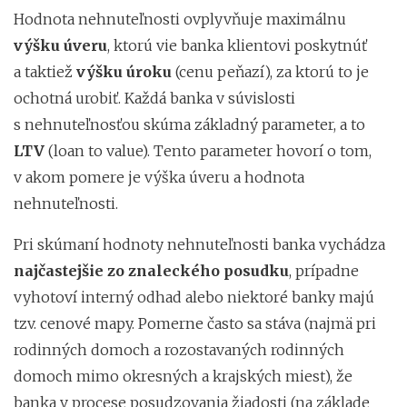
Hodnota nehnuteľnosti ovplyvňuje maximálnu
výšku úveru
, ktorú vie banka klientovi poskytnúť
a taktiež
výšku úroku
(cenu peňazí), za ktorú to je
ochotná urobiť. Každá banka v súvislosti
s nehnuteľnosťou skúma základný parameter, a to
LTV
(loan to value). Tento parameter hovorí o tom,
v akom pomere je výška úveru a hodnota
nehnuteľnosti.
Pri skúmaní hodnoty nehnuteľnosti banka vychádza
najčastejšie zo znaleckého posudku
, prípadne
vyhotoví interný odhad alebo niektoré banky majú
tzv. cenové mapy. Pomerne často sa stáva (najmä pri
rodinných domoch a rozostavaných rodinných
domoch mimo okresných a krajských miest), že
banka v procese posudzovania žiadosti (na základe