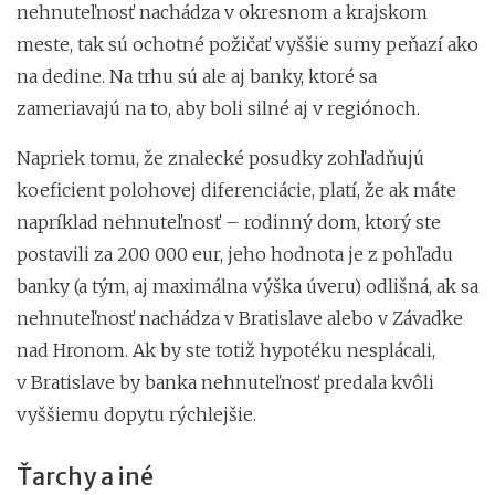
nehnuteľnosť nachádza v okresnom a krajskom
meste, tak sú ochotné požičať vyššie sumy peňazí ako
na dedine. Na trhu sú ale aj banky, ktoré sa
zameriavajú na to, aby boli silné aj v regiónoch.
Napriek tomu, že znalecké posudky zohľadňujú
koeficient polohovej diferenciácie, platí, že ak máte
napríklad nehnuteľnosť – rodinný dom, ktorý ste
postavili za 200 000 eur, jeho hodnota je z pohľadu
banky (a tým, aj maximálna výška úveru) odlišná, ak sa
nehnuteľnosť nachádza v Bratislave alebo v Závadke
nad Hronom. Ak by ste totiž hypotéku nesplácali,
v Bratislave by banka nehnuteľnosť predala kvôli
vyššiemu dopytu rýchlejšie.
Ťarchy a iné