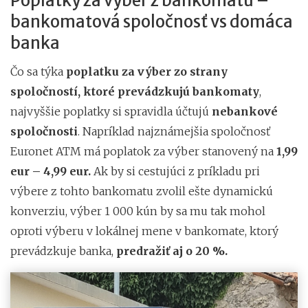
Poplatky za výber z bankomatu –
bankomatová spoločnosť vs domáca
banka
Čo sa týka
poplatku za výber zo strany
spoločností, ktoré prevádzkujú bankomaty
,
najvyššie poplatky si spravidla účtujú
nebankové
spoločnosti
. Napríklad najznámejšia spoločnosť
Euronet ATM má poplatok za výber stanovený na
1,99
eur – 4,99 eur.
Ak by si cestujúci z príkladu pri
výbere z tohto bankomatu zvolil ešte dynamickú
konverziu, výber 1 000 kún by sa mu tak mohol
oproti výberu v lokálnej mene v bankomate, ktorý
prevádzkuje banka,
predražiť aj o 20 %.