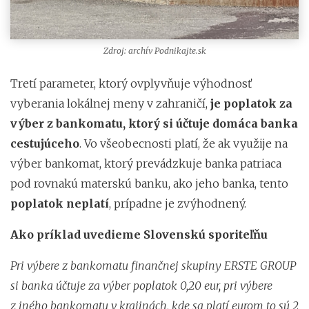
Zdroj: archív Podnikajte.sk
Tretí parameter, ktorý ovplyvňuje výhodnosť
vyberania lokálnej meny v zahraničí,
je poplatok za
výber z bankomatu, ktorý si účtuje domáca banka
cestujúceho
. Vo všeobecnosti platí, že ak využije na
výber bankomat, ktorý prevádzkuje banka patriaca
pod rovnakú materskú banku, ako jeho banka, tento
poplatok neplatí
, prípadne je zvýhodnený.
Ako príklad uvedieme Slovenskú sporiteľňu
Pri výbere z bankomatu finančnej skupiny ERSTE GROUP
si banka účtuje za výber poplatok 0,20 eur, pri výbere
z iného bankomatu v krajinách, kde sa platí eurom to sú 2