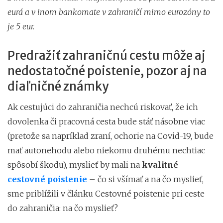
eurá a v inom bankomate v zahraničí mimo eurozóny to
je 5 eur.
Predražiť zahraničnú cestu môže aj
nedostatočné poistenie, pozor aj na
diaľničné známky
Ak cestujúci do zahraničia nechcú riskovať, že ich
dovolenka či pracovná cesta bude stáť násobne viac
(pretože sa napríklad zraní, ochorie na Covid-19, bude
mať autonehodu alebo niekomu druhému nechtiac
spôsobí škodu), myslieť by mali na
kvalitné
cestovné poistenie
– čo si všímať a na čo myslieť,
sme priblížili v článku Cestovné poistenie pri ceste
do zahraničia: na čo myslieť?