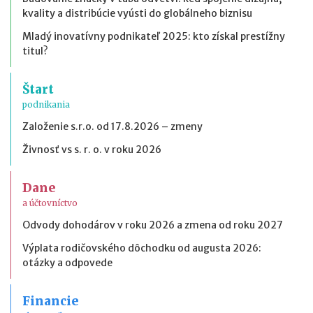
kvality a distribúcie vyústi do globálneho biznisu
Mladý inovatívny podnikateľ 2025: kto získal prestížny
titul?
Štart
podnikania
Založenie s.r.o. od 17.8.2026 – zmeny
Živnosť vs s. r. o. v roku 2026
Dane
a účtovníctvo
Odvody dohodárov v roku 2026 a zmena od roku 2027
Výplata rodičovského dôchodku od augusta 2026:
otázky a odpovede
Financie