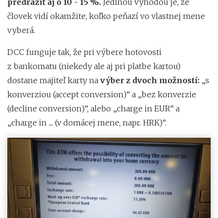
predražiť aj o 10 - 15 %.
Jedinou výhodou je, že
človek vidí okamžite, koľko peňazí vo vlastnej mene
vyberá.
DCC funguje tak, že pri výbere hotovosti
z bankomatu (niekedy ale aj pri platbe kartou)
dostane majiteľ karty na
výber z dvoch možností:
„s
konverziou (accept conversion)“ a „bez konverzie
(decline conversion)“, alebo „charge in EUR“ a
„charge in .... (v domácej mene, napr. HRK)“.