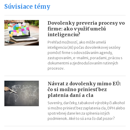
Súvisiace témy
Daňový bonus na zaplatené úroky z hypotéky v roku 2022
Daňový bonus na zaplatené úroky z hypotéky v praxi
Dovolenky preveria procesy vo
Výpis z druhého piliera – otázky a odpovede
firme: ako využiť umelú
inteligenciu?
Prehľad možností, ako môže umelá
inteligencia (AI) počas dovolenkovej sezóny
pomôcť firme s odovzdávaním agendy,
zastupovaním, e-mailmi, poradami, prácou s
dokumentmi a zjednodušovaním rutinných
procesov.
Návrat z dovolenky mimo EÚ:
čo si možno priniesť bez
platenia daní a cla
Suveníry, darčeky, tabakové výrobky či alkohol
si možno priniesť bez zaplatenia cla, DPH alebo
spotrebnej dane len za splnenia istých
podmienok. Aké to sú a na čo dať pozor?