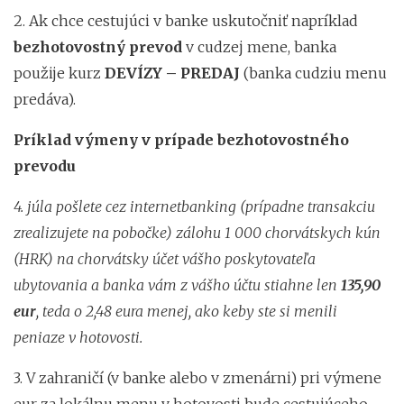
2. Ak chce cestujúci v banke uskutočniť napríklad
bezhotovostný prevod
v cudzej mene, banka
použije kurz
DEVÍZY – PREDAJ
(banka cudziu menu
predáva).
Príklad výmeny v prípade bezhotovostného
prevodu
4. júla pošlete cez internetbanking (prípadne transakciu
zrealizujete na pobočke) zálohu 1 000 chorvátskych kún
(HRK) na chorvátsky účet vášho poskytovateľa
ubytovania a banka vám z vášho účtu stiahne len
135,90
eur
, teda o 2,48 eura menej, ako keby ste si menili
peniaze v hotovosti.
3. V zahraničí (v banke alebo v zmenárni) pri výmene
eur za lokálnu menu v hotovosti bude cestujúceho