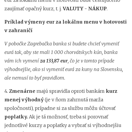
zaujímať opačný kurz, t. j.
VALUTY - NÁKUP
.
Príklad výmeny eur za lokálnu menu v hotovosti
v zahraničí
V pobočke Zagrebačka banka si budete chcieť vymeniť
eurá tak, aby ste mali 1 000 chorvátskych kún, banka
vám ich vymení
za 133,87 eur
, čo je v tomto prípade
výhodnejšie, ako si vymeniť eurá za kuny na Slovensku,
ale nemusí to byť pravidlom.
4.
Zmenárne
majú spravidla oproti bankám
kurz
menej výhodný
(je v ňom zahrnutá marža
spoločnosti), prípadne si za službu môžu účtovať
poplatky.
Ak je tá možnosť, treba si porovnať
jednotlivé kurzy a poplatky a vybrať si výhodnejšiu