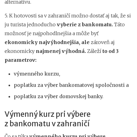
alternatívu.
5. K hotovosti sa v zahraničí možno dostať aj tak, že si
ju turista jednoducho
vyberie z bankomatu.
Táto
možnosť je najpohodlnejšia a môže
byť
ekonomicky najvýhodnejšia, ale
zároveň aj
ekonomicky
najmenej výhodná.
Záleží
to od 3
parametrov:
výmenného kurzu,
poplatku za výber bankomatovej spoločnosti a
poplatku za výber domovskej banky.
Výmenný kurz pri výbere
z bankomatu v zahraničí
Čo sa týka
výmenného kurzu pri výbere