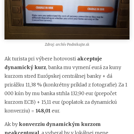
Zdroj: archív Podnikajte.sk
Ak turista pri výbere hotovosti
akceptuje
dynamický kurz
, banka mu vymení eurá za kuny
kurzom stred Európskej centrálnej banky + dá
prirážku 11,38 % (konkrétny príklad z fotografie). Za 1
000 kún by mu banka strhla 132,90 eur (prepočet
kurzom ECB) + 15,11 eur (poplatok za dynamickú
konverziu) =
148,01
eur.
Ak by
konverziu dynamickým kurzom
neakceptoval
, a vyberal by v lokálnej mene,