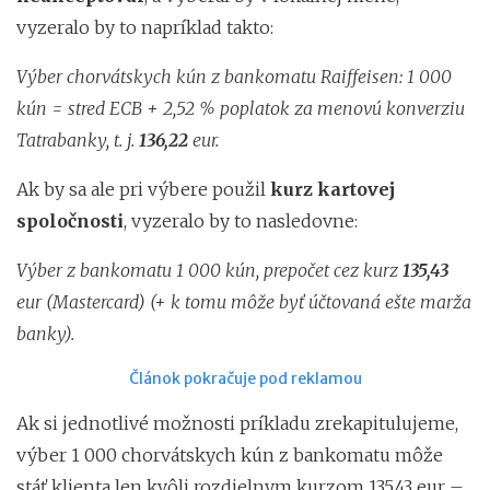
vyzeralo by to napríklad takto:
Výber chorvátskych kún z bankomatu Raiffeisen: 1 000
kún = stred ECB + 2,52 % poplatok za menovú
konverziu
Tatrabanky, t. j.
136,22
eur.
Ak by sa ale pri výbere použil
kurz kartovej
spoločnosti
, vyzeralo by to nasledovne:
Výber z bankomatu 1 000 kún, prepočet cez kurz
135,43
eur (Mastercard) (+ k tomu môže byť účtovaná ešte marža
banky).
Článok pokračuje pod reklamou
Ak si jednotlivé možnosti príkladu zrekapitulujeme,
výber 1 000 chorvátskych kún z bankomatu môže
stáť klienta len kvôli rozdielnym kurzom 135,43 eur –