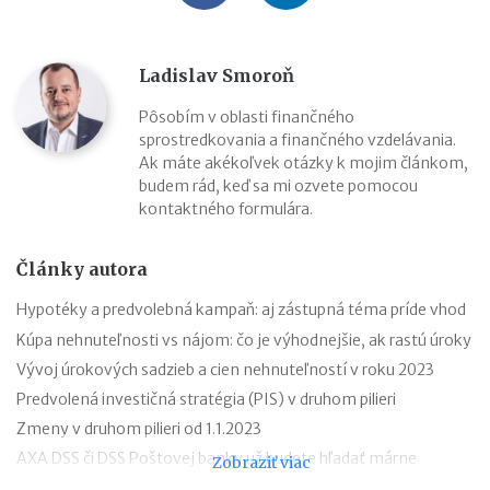
Ladislav Smoroň
Pôsobím v oblasti finančného
sprostredkovania a finančného vzdelávania.
Ak máte akékoľvek otázky k mojim článkom,
budem rád, keď sa mi ozvete pomocou
kontaktného formulára.
Články autora
Hypotéky a predvolebná kampaň: aj zástupná téma príde vhod
Kúpa nehnuteľnosti vs nájom: čo je výhodnejšie, ak rastú úroky
Vývoj úrokových sadzieb a cien nehnuteľností v roku 2023
Predvolená investičná stratégia (PIS) v druhom pilieri
Zmeny v druhom pilieri od 1.1.2023
AXA DSS či DSS Poštovej banky už budete hľadať márne
Zobraziť viac
Ako zistím, či mám druhý pilier?