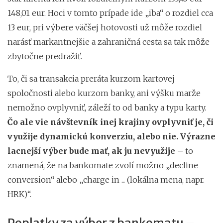
148,01 eur. Hoci v tomto prípade ide „iba“ o rozdiel cca
13 eur, pri výbere väčšej hotovosti už môže rozdiel
narásť markantnejšie a zahraničná cesta sa tak môže
zbytočne predražiť.
To, či sa transakcia preráta kurzom kartovej
spoločnosti alebo kurzom banky, ani výšku marže
nemožno ovplyvniť, záleží to od banky a typu karty.
Čo ale vie návštevník inej krajiny ovplyvniť je, či
využije dynamickú konverziu, alebo nie. Výrazne
lacnejší výber bude mať, ak ju nevyužije –
to
znamená, že na bankomate zvolí možno „decline
conversion“ alebo „charge in ... (lokálna mena, napr.
HRK)“.