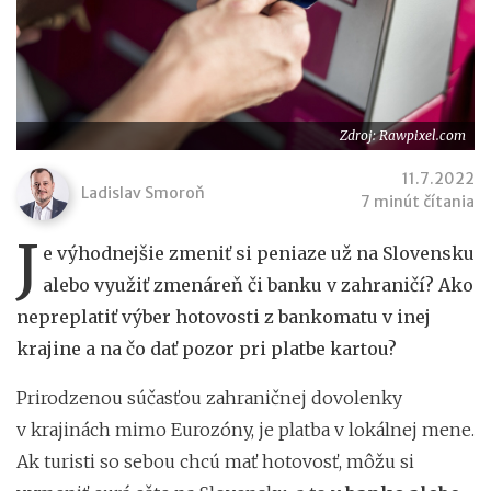
Zdroj: Rawpixel.com
11.7.2022
Ladislav Smoroň
7 minút čítania
J
e výhodnejšie zmeniť si peniaze už na Slovensku
alebo využiť zmenáreň či banku v zahraničí? Ako
nepreplatiť výber hotovosti z bankomatu v inej
krajine a na čo dať pozor pri platbe kartou?
Prirodzenou súčasťou zahraničnej dovolenky
v krajinách mimo Eurozóny, je platba v lokálnej mene.
Ak turisti so sebou chcú mať hotovosť, môžu si