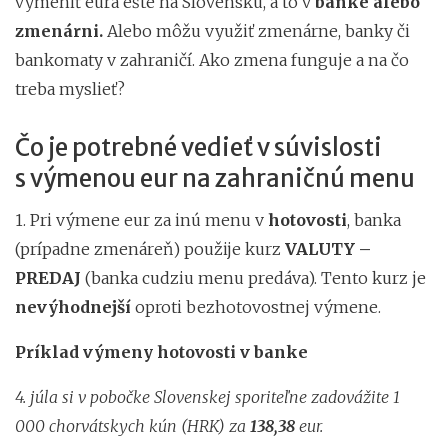
vymeniť eurá ešte na Slovensku, a to v
banke alebo
zmenárni.
Alebo môžu využiť zmenárne, banky či
bankomaty v zahraničí. Ako zmena funguje a na čo
treba myslieť?
Čo je potrebné vedieť v súvislosti
s výmenou eur na zahraničnú menu
1. Pri výmene eur za inú menu v
hotovosti
, banka
(prípadne zmenáreň) použije kurz
VALUTY –
PREDAJ
(banka cudziu menu predáva). Tento kurz je
nevýhodnejší
oproti bezhotovostnej výmene.
Príklad
výmeny hotovosti v banke
4. júla si v pobočke Slovenskej sporiteľne zadovážite 1
000 chorvátskych kún (HRK) za
138,38
eur.