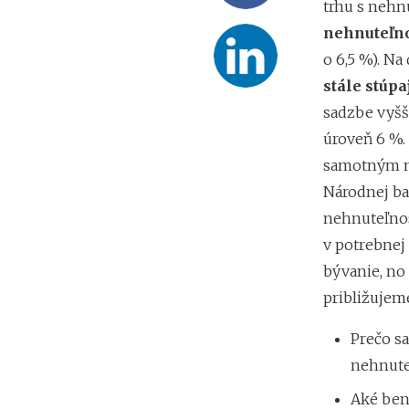
trhu s nehn
nehnuteľno
o 6,5 %). Na
stále stúpa
sadzbe vyšše
úroveň 6 %.
samotným ná
Národnej ba
nehnuteľnos
v potrebnej
bývanie, no 
približujem
Prečo sa
nehnute
Aké bene