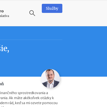
Služby
vo
slatíva
ODPORÚČAME
N
ie,
o
v
é
p
o
d
m
i
oň
e
n
finančného sprostredkovania a
k
vania. Ak máte akékoľvek otázky k
y
dem rád, keď sa mi ozvete pomocou
p