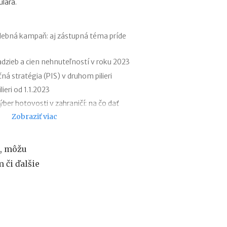
lára.
r
e
h
y
lebná kampaň: aj zástupná téma príde
p
o
dzieb a cien nehnuteľností v roku 2023
t
ná stratégia (PIS) v druhom pilieri
é
k
eri od 1.1.2023
y
ber hotovosti v zahraničí: na čo dať
o
Zobraziť viac
d
1
štovej banky už budete hľadať márne
.
druhý pilier?
1
u, môžu
aplatené úroky z hypotéky v roku 2022
.
 či ďalšie
2
platené úroky z hypotéky v praxi
0
liera – otázky a odpovede
2
7
:
n