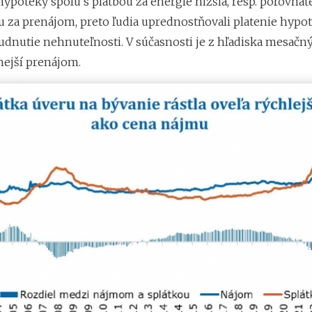
hypotéky spolu s platbou za energie nižšia, resp. porovnat
u za prenájom, preto ľudia uprednostňovali platenie hypo
dnutie nehnuteľnosti. V súčasnosti je z hľadiska mesačný
nejší prenájom.