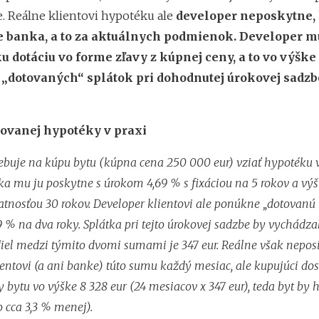
e. Reálne klientovi hypotéku ale
developer neposkytne, 
e banka, a to za aktuálnych podmienok. Developer 
 dotáciu vo forme zľavy z kúpnej ceny, a to vo výške
 „dotovaných“ splátok pri dohodnutej úrokovej sadzb
tovanej hypotéky v praxi
trebuje na kúpu bytu (kúpna cena 250 000 eur) vziať hypotéku
ka mu ju poskytne s úrokom 4,69 % s fixáciou na 5 rokov a výš
latnosťou 30 rokov. Developer klientovi ale ponúkne „dotovanú
9 % na dva roky. Splátka pri tejto úrokovej sadzbe by vychádza
diel medzi týmito dvomi sumami je 347 eur. Reálne však nepos
ientovi (a ani banke) túto sumu každý mesiac, ale kupujúci do
 bytu vo výške 8 328 eur (24 mesiacov x 347 eur), teda byt by h
o cca 3,3 % menej).