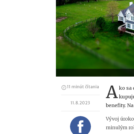
A
11 minút čítania
ko sa
kupujú
11.8.2023
benefity. N
Vývoj úroko
minulým rok