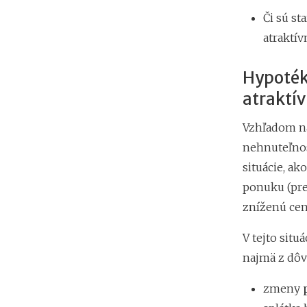
Či sú st
atraktív
Hypoték
atraktív
Vzhľadom na
nehnuteľnos
situácie, ak
ponuku (pre
zníženú cen
V tejto situ
najmä z dôv
zmeny
p