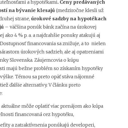
uteľnosťami a hypotékami
. Ceny predávaných
stí na bývanie klesajú
(medziročne klesli už
 druhej strane,
úrokové sadzby na hypotékach
jú
– väčšina ponúk bánk začína na úrokovej
j ako 4 % p. a. a najdrahšie ponuky atakujú aj
 Dostupnosť financovania sa znižuje, a to nielen
rastom úrokových sadzieb, ale aj opatreniami
nky Slovenska. Záujemcovia o kúpu
ti majú bežne problém so získaním hypotéky
 výške. Témou sa preto opäť stáva nájomné
tiež ďalšie alternatívy. V článku preto
e:
 aktuálne môže oplatiť viac prenájom ako kúpa
ľnosti financovaná cez hypotéku,
fity a zatraktívnenia ponúkajú developeri,