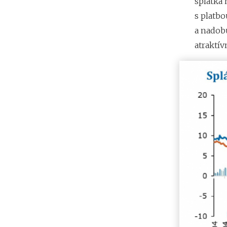
splátka 
s platbo
a nadobu
atraktív