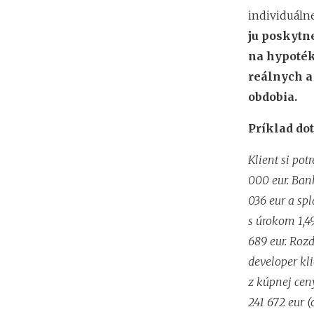
individuáln
ju poskytn
na hypotéku
reálnych a
obdobia.
Príklad do
Klient si po
000 eur. Ban
036 eur a sp
s úrokom 1,4
689 eur. Roz
developer kl
z kúpnej ceny
241 672 eur (