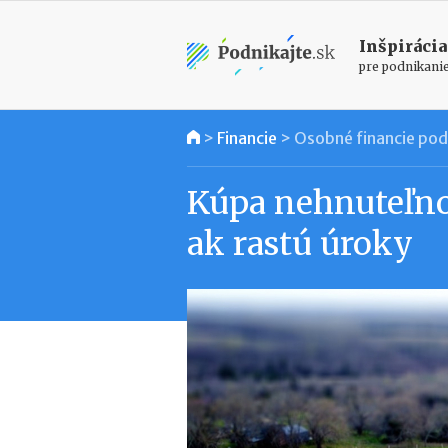
Inšpirácia
pre podnikani
>
Financie
>
Osobné financie pod
Kúpa nehnuteľnos
ak rastú úroky