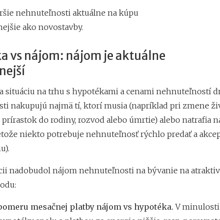
aršie nehnuteľnosti aktuálne na kúpu
nejšie ako novostavby.
a vs nájom: nájom je aktuálne
nejší
 situáciu na trhu s hypotékami a cenami nehnuteľností d
ti nakupujú najmä tí, ktorí musia (napríklad pri zmene ži
o prírastok do rodiny, rozvod alebo úmrtie) alebo natrafia
tože niekto potrebuje nehnuteľnosť rýchlo predať a akcep
u).
ácii nadobudol nájom nehnuteľnosti na bývanie na atraktivi
odu:
omeru mesačnej platby nájom vs hypotéka.
V minulosti