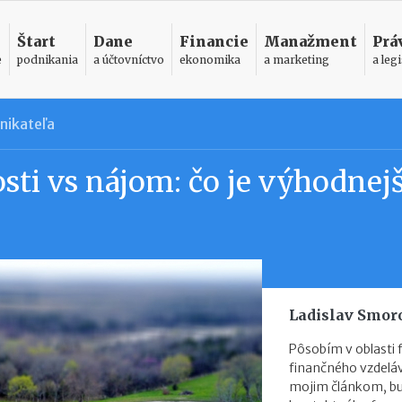
Štart
Dane
Financie
Manažment
Prá
e
podnikania
a účtovníctvo
ekonomika
a marketing
a legi
nikateľa
ti vs nájom: čo je výhodnejš
Ladislav Smor
Pôsobím v oblasti 
finančného vzdelá
mojim článkom, bu