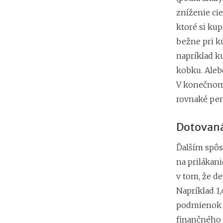
zníženie cie
ktoré si kup
bežne pri k
napríklad ku
kobku. Aleb
V konečnom 
rovnaké pen
Dotovan
Ďalším spôs
na prilákani
v tom, že d
Napríklad 1
podmienok (
finančného 