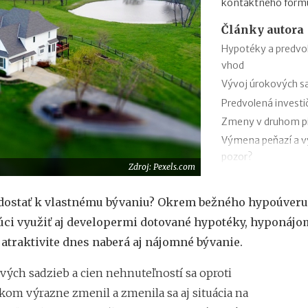
kontaktného formu
Články autora
Hypotéky a predvo
vhod
Vývoj úrokových sa
Predvolená investič
Zmeny v druhom pili
Výmena peňazí a vý
pozor?
Zdroj: Pexels.com
AXA DSS či DSS Po
Ako zistím, či mám 
 dostať k vlastnému bývaniu? Okrem bežného hypoúver
Daňový bonus na z
ci využiť aj developermi dotované hypotéky, hyponájom
Daňový bonus na za
a atraktivite dnes naberá aj nájomné bývanie.
Výpis z druhého pi
vých sadzieb a cien nehnuteľností sa oproti
om výrazne zmenil a zmenila sa aj situácia na