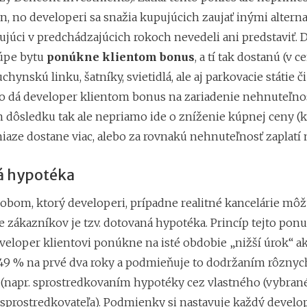
n, no developeri sa snažia kupujúcich zaujať inými alterna
ujúci v predchádzajúcich rokoch nevedeli ani predstaviť. 
úpe bytu
ponúkne klientom bonus
, a tí tak dostanú (v c
chynskú linku, šatníky, svietidlá, ale aj parkovacie státie č
o dá developer klientom bonus na zariadenie nehnuteľnos
dôsledku tak ale nepriamo ide o zníženie kúpnej ceny (kl
iaze dostane viac, alebo za rovnakú nehnuteľnosť zaplatí 
á hypotéka
obom, ktorý developeri, prípadne realitné kancelárie môž
e zákazníkov je tzv. dotovaná hypotéka. Princíp tejto pon
eveloper klientovi ponúkne na isté obdobie „nižší úrok“ a
,49 % na prvé dva roky a podmieňuje to dodržaním rôznyc
napr. sprostredkovaním hypotéky cez vlastného (vybran
sprostredkovateľa). Podmienky si nastavuje každý develo