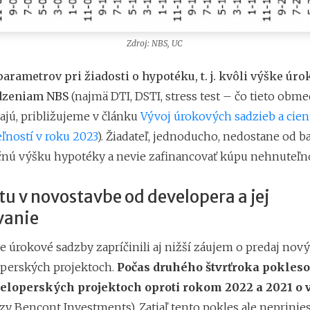
Zdroj: NBS, UC
parametrov pri žiadosti o hypotéku, t. j. kvôli výške úro
dzeniam NBS
(najmä DTI, DSTI, stress test – čo tieto obm
jú, približujeme v článku
Vývoj úrokových sadzieb a cien
ľností v roku 2023
). Žiadateľ, jednoducho, nedostane od 
čnú výšku hypotéky a nevie zafinancovať kúpu nehnuteľno
u v novostavbe od developera a jej
vanie
e úrokové sadzby zapríčinili aj nižší záujem o predaj nov
loperských projektoch.
Počas druhého štvrťroka pokleso
veloperských projektoch oproti rokom 2022 a 2021 o v
zy Bencont Investments). Zatiaľ tento pokles ale neprinie