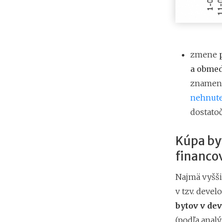
zmene
a obme
znamena
nehnute
dostato
Kúpa byt
financo
Najmä vyšši
v tzv. deve
bytov v de
(podľa analý