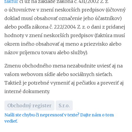
faktúr
či už na základe zákona č. 431/2002 Z. z.
o účtovníctve v znení neskorších predpisov (účtovný
doklad musí obsahovať označenie jeho účastníkov)
alebo podľa zákona č. 222/2004 Z. z. o dani z pridanej
hodnoty v znení neskorších predpisov (faktúra musí
okrem iného obsahovať aj meno a priezvisko alebo
názov príjemcu tovaru alebo služby).
Zmenu obchodného mena nezabudnite uviesť aj na
vašom webovom sídle alebo sociálnych sieťach.
Taktiež je potrebné vymeniť aj pečiatku a preveriť aj
interné dokumenty.
Obchodný register
S.r.o.
Našli ste chybu či nepresnosť v texte? Dajte nám o tom
vedieť.