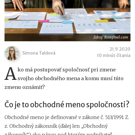
Zdroj: Rawpixel.com
21.9.2020
Simona Taldová
10 minút čítania
A
ko má postupovať spoločnosť pri zmene
svojho obchodného mena a komu musí túto
zmenu oznámiť?
Čo je to obchodné meno spoločnosti?
Obchodné meno je definované v zákone č. 513/1991 Z.
z. Obchodný zákonník (ďalej len „Obchodný
zákonník“) ako názov, pod ktorým podnikateľ