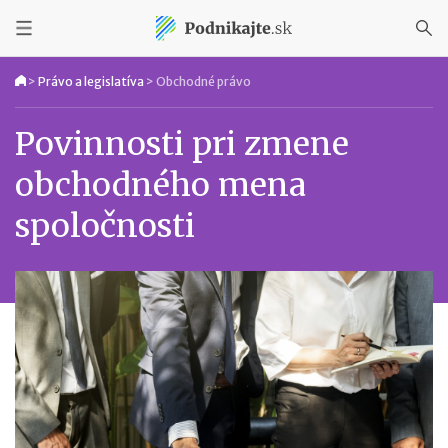
>
Právo a legislatíva
>
Obchodné právo
Povinnosti pri zmene
obchodného mena
spoločnosti