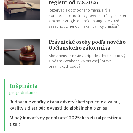
registri od 17.8.2026
Rezervácia obchodného mena, širšie
kompetencie notárov, nový centrálny register.
Obchodný register prejde v auguste 2026
zásadnou zmenou – aké novinky prináša?
Právnické osoby podľa nového
Občianskeho zákonníka
Aké zmeny prinesie v prípade schválenia nový
Občiansky zákonník v právnej úprave
právnických osôb?
Inšpirácia
pre podnikanie
Budovanie značky v tabu odvetví: keď spojenie dizajnu,
kvality a distribúcie vyústi do globálneho biznisu
Mladý inovatívny podnikateľ 2025: kto získal prestížny
titul?