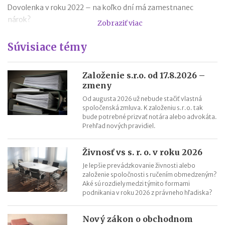
Dovolenka v roku 2022 – na koľko dní má zamestnanec
nárok?
Zobraziť viac
Nezdaniteľné časti základu dane v roku 2022
Súvisiace témy
Platobné brány – účtovanie a DPH
Rodičovský príspevok v roku 2022
Minimálna mzda v roku 2022 – tabuľka
Založenie s.r.o. od 17.8.2026 –
zmeny
Nezdaniteľná časť základu dane na manželku (manžela) v roku
Od augusta 2026 už nebude stačiť vlastná
2021
spoločenská zmluva. K založeniu s.r.o. tak
bude potrebné prizvať notára alebo advokáta.
Prehľad nových pravidiel.
Živnosť vs s. r. o. v roku 2026
Je lepšie prevádzkovanie živnosti alebo
založenie spoločnosti s ručením obmedzeným?
Aké sú rozdiely medzi týmito formami
podnikania v roku 2026 z právneho hľadiska?
Nový zákon o obchodnom