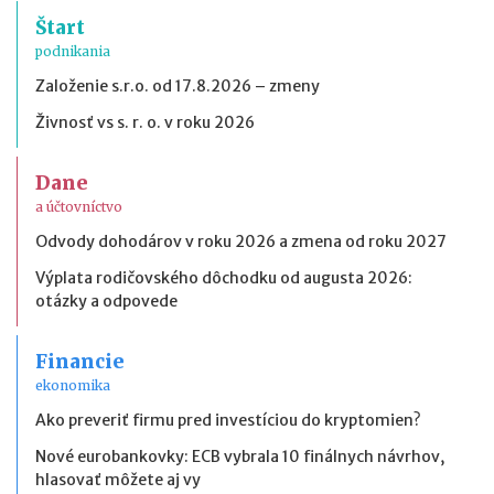
Štart
podnikania
Založenie s.r.o. od 17.8.2026 – zmeny
Živnosť vs s. r. o. v roku 2026
Dane
a účtovníctvo
Odvody dohodárov v roku 2026 a zmena od roku 2027
Výplata rodičovského dôchodku od augusta 2026:
otázky a odpovede
Financie
ekonomika
Ako preveriť firmu pred investíciou do kryptomien?
Nové eurobankovky: ECB vybrala 10 finálnych návrhov,
hlasovať môžete aj vy