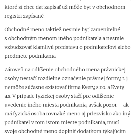
ktoré si chce dať zapísať už môže byť v obchodnom
registri zapísané.
Obchodné meno taktiež nesmie byť zameniteľné
s obchodným menom iného podnikateľa a nesmie
vzbudzovať klamlivú predstavu o podnikateľovi alebo
predmete podnikania.
Zároveň na odlíšenie obchodného mena právnickej
osoby nestačí rozdielne označenie právnej formy, t. j.
nemôže súčasne existovať firma Kvety, s.r.o. a Kvety,
a.s. V prípade fyzickej osoby stačí pre odlíšenie
uvedenie iného miesta podnikania, avšak pozor – ak
má fyzická osoba rovnaké meno aj priezvisko ako iný
podnikateľ v tom istom mieste podnikania, musí
svoje obchodné meno doplniť dodatkom týkajúcim