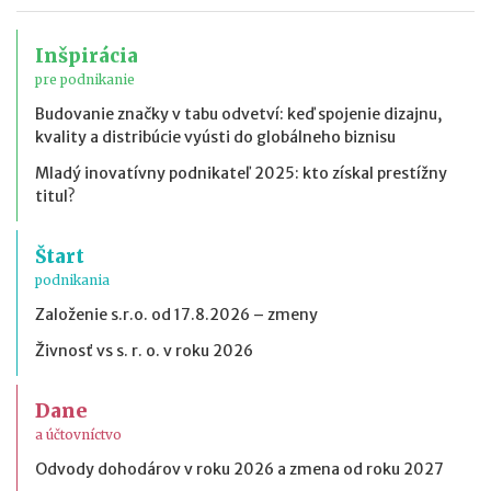
Inšpirácia
pre podnikanie
Budovanie značky v tabu odvetví: keď spojenie dizajnu,
kvality a distribúcie vyústi do globálneho biznisu
Mladý inovatívny podnikateľ 2025: kto získal prestížny
titul?
Štart
podnikania
Založenie s.r.o. od 17.8.2026 – zmeny
Živnosť vs s. r. o. v roku 2026
Dane
a účtovníctvo
Odvody dohodárov v roku 2026 a zmena od roku 2027