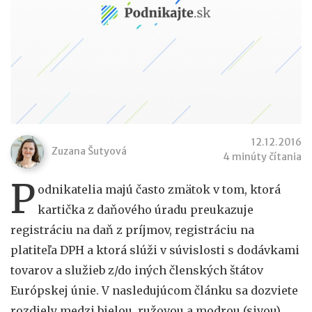
12.12.2016
Zuzana Šutyová
4 minúty čítania
P
odnikatelia majú často zmätok v tom, ktorá
kartička z daňového úradu preukazuje
registráciu na daň z príjmov, registráciu na
platiteľa DPH a ktorá slúži v súvislosti s dodávkami
tovarov a služieb z/do iných členských štátov
Európskej únie. V nasledujúcom článku sa dozviete
rozdiely medzi bielou, ružovou a modrou (sivou)