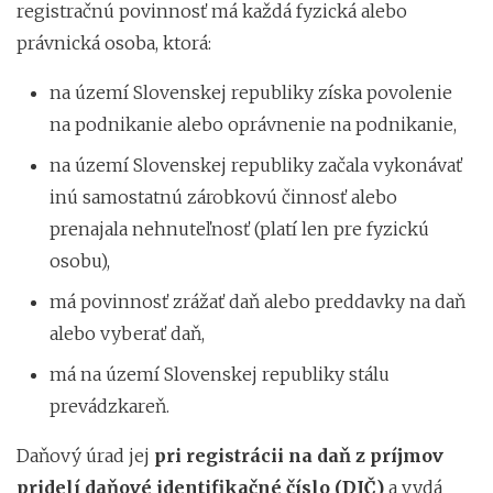
registračnú povinnosť má každá fyzická alebo
právnická osoba, ktorá:
na území Slovenskej republiky získa povolenie
na podnikanie alebo oprávnenie na podnikanie,
na území Slovenskej republiky začala vykonávať
inú samostatnú zárobkovú činnosť alebo
prenajala nehnuteľnosť (platí len pre fyzickú
osobu),
má povinnosť zrážať daň alebo preddavky na daň
alebo vyberať daň,
má na území Slovenskej republiky stálu
prevádzkareň.
Daňový úrad jej
pri registrácii na daň z príjmov
pridelí daňové identifikačné číslo (DIČ)
a vydá