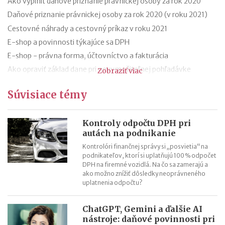
Ako vyplniť daňové priznanie právnickej osoby za rok 2020
Daňové priznanie právnickej osoby za rok 2020 (v roku 2021)
Cestovné náhrady a cestovný príkaz v roku 2021
E-shop a povinnosti týkajúce sa DPH
E-shop - právna forma, účtovníctvo a fakturácia
Ako opraviť základ dane pri nevymožiteľnej pohľadávke
Zobraziť viac
Oprava základu dane pri nevymožiteľnej pohľadávke od roku
Súvisiace témy
2021
13. a 14. plat - zmeny od roku 2021
Hrubá a čistá minimálna mzda v roku 2021 (daň a odvody)
Kontroly odpočtu DPH pri
autách na podnikanie
Aké je účtovné a zdaňovacie obdobie firmy v likvidácii?
Kontrolóri finančnej správy si „posvietia“ na
podnikateľov, ktorí si uplatňujú 100 % odpočet
DPH na firemné vozidlá. Na čo sa zamerajú a
ako možno znížiť dôsledky neoprávneného
uplatnenia odpočtu?
ChatGPT, Gemini a ďalšie AI
nástroje: daňové povinnosti pri