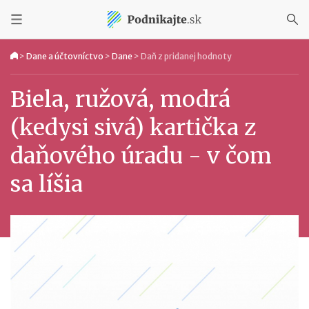
>
Dane a účtovníctvo
>
Dane
>
Daň z pridanej hodnoty
Biela, ružová, modrá
(kedysi sivá) kartička z
daňového úradu - v čom
sa líšia