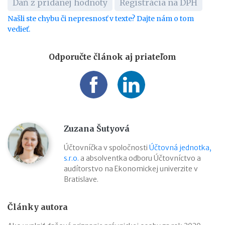
Daň z pridanej hodnoty
Registrácia na DPH
Našli ste chybu či nepresnosť v texte? Dajte nám o tom
vedieť.
Odporučte článok aj priateľom
Zuzana Šutyová
Účtovníčka v spoločnosti
Účtovná jednotka,
s.r.o.
a absolventka odboru Účtovníctvo a
audítorstvo na Ekonomickej univerzite v
Bratislave.
Články autora