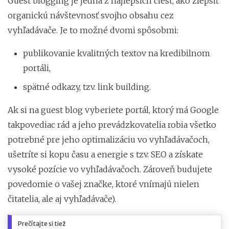
Guest blogging je jedna z najlepších ciest, ako zlepšiť
organickú návštevnosť svojho obsahu cez
vyhľadávače. Je to možné dvomi spôsobmi:
publikovanie kvalitných textov na kredibilnom
portáli,
spätné odkazy, tzv. link building.
Ak si na guest blog vyberiete portál, ktorý má Google
takpovediac rád a jeho prevádzkovatelia robia všetko
potrebné pre jeho optimalizáciu vo vyhľadávačoch,
ušetríte si kopu času a energie s tzv. SEO a získate
vysoké pozície vo vyhľadávačoch. Zároveň budujete
povedomie o vašej značke, ktoré vnímajú nielen
čitatelia, ale aj vyhľadávače).
Prečítajte si tiež