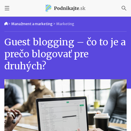
>
Manažment a marketing
>
Marketing
Guest blogging – čo to je a
prečo blogovať pre
druhých?