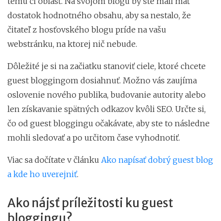
tému či oblasť. Na svojom blogu by ste mali mať
dostatok hodnotného obsahu, aby sa nestalo, že
čitateľ z hosťovského blogu príde na vašu
webstránku, na ktorej nič nebude.
Dôležité je si na začiatku stanoviť ciele, ktoré chcete
guest bloggingom dosiahnuť. Možno vás zaujíma
oslovenie nového publika, budovanie autority alebo
len získavanie spätných odkazov kvôli SEO. Určte si,
čo od guest bloggingu očakávate, aby ste to následne
mohli sledovať a po určitom čase vyhodnotiť.
Viac sa dočítate v článku
Ako napísať dobrý guest blog
a kde ho uverejniť
.
Ako nájsť príležitosti ku guest
bloggingu?