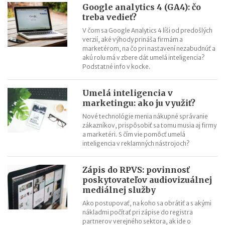
Google analytics 4 (GA4): čo
treba vedieť?
V čom sa Google Analytics 4 líši od predošlých
verzií, aké výhody prináša firmám a
marketérom, na čo pri nastavení nezabudnúť a
akú rolu má v zbere dát umelá inteligencia?
Podstatné info v kocke.
Umelá inteligencia v
marketingu: ako ju využiť?
Nové technológie menia nákupné správanie
zákazníkov, prispôsobiť sa tomu musia aj firmy
a marketéri. S čím vie pomôcť umelá
inteligencia v reklamných nástrojoch?
Zápis do RPVS: povinnosť
poskytovateľov audiovizuálnej
mediálnej služby
Ako postupovať, na koho sa obrátiť a s akými
nákladmi počítať pri zápise do registra
partnerov verejného sektora, ak ide o