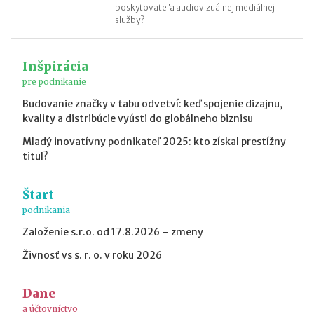
poskytovateľa audiovizuálnej mediálnej
služby?
Inšpirácia
pre podnikanie
Budovanie značky v tabu odvetví: keď spojenie dizajnu,
kvality a distribúcie vyústi do globálneho biznisu
Mladý inovatívny podnikateľ 2025: kto získal prestížny
titul?
Štart
podnikania
Založenie s.r.o. od 17.8.2026 – zmeny
Živnosť vs s. r. o. v roku 2026
Dane
a účtovníctvo