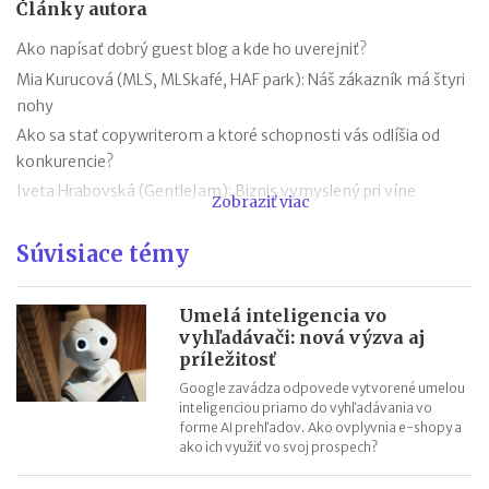
Články autora
Ako napísať dobrý guest blog a kde ho uverejniť?
Mia Kurucová (MLS, MLSkafé, HAF park): Náš zákazník má štyri
nohy
Ako sa stať copywriterom a ktoré schopnosti vás odlíšia od
konkurencie?
Iveta Hrabovská (GentleJam): Biznis vymyslený pri víne
Zobraziť viac
Kto je copywriter a kedy si objednať jeho služby?
Súvisiace témy
mile - Etické oblečenie pre malých i veľkých
Čo je copywriting?
Čo je ghostwriting a ako sa odlišuje od copywritingu?
Umelá inteligencia vo
vyhľadávači: nová výzva aj
Kto je ghostwriter a kedy si ho najať na napísanie knihy?
príležitosť
Prečo napísať knihu? 7 dôvodov, ktoré by vás mohli presvedčiť
Google zavádza odpovede vytvorené umelou
inteligenciou priamo do vyhľadávania vo
forme AI prehľadov. Ako ovplyvnia e-shopy a
ako ich využiť vo svoj prospech?