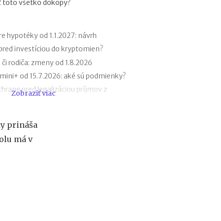
iť toto všetko dokopy?
m
u
p
r
e hypotéky od 1.1.2027: návrh
e
 pred investíciou do kryptomien?
d
 či rodiča: zmeny od 1.8.2026
i
n
ini+ od 15.7.2026: aké sú podmienky?
v
hrane pred legalizáciou príjmov z
Zobraziť viac
e
(AML zákon)
s
t
k v roku 2027
í
dy prináša
 a Metoda 2026 už bez zatvorených
c
olu má v
i
o
bilu v zahraničí: roaming, aplikácie,
u
d
ďalšie AI nástroje: daňové povinnosti
o
k
r
priestupky od 15.7.2026
y