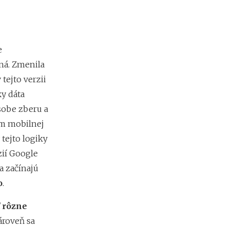
f
i
r
m
y
e
b
e
iná. Zmenila
z
 tejto verzii
c
h
y dáta
a
sobe zberu a
o
ím mobilnej
s
u
tejto logiky
a
zií Google
d
e
a začínajú
s
o
.
i
a
ť rôzne
t
o
ároveň sa
k