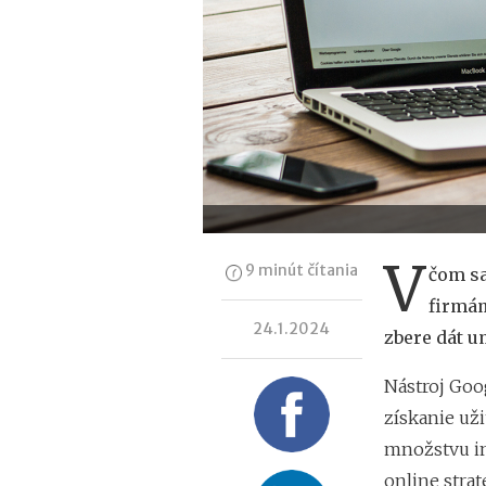
V
9 minút čítania
čom sa
firmám
24.1.2024
zbere dát u
Nástroj Goo
získanie uži
množstvu i
online strat