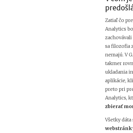
predošlá
Zatiaľ čo p
Analytics b
zachovávali 
sa filozofia
nemajú. V G
takmer rovno
ukladania i
aplikácie, k
preto pri p
Analytics, k
zbierať mo
Všetky dáta
webstránky