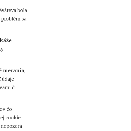
d
r
návšteva bola
o
 problém sa
k
u
2
0
káže
2
ny
7
é merania
,
 údaje
deami či
v, čo
ej cookie,
v nepozerá