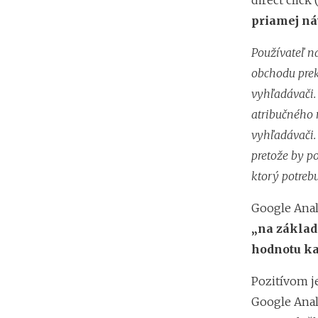
direct click
priamej ná
Používateľ na
obchodu prek
vyhľadávači.
atribučného 
vyhľadávači.
pretože by p
ktorý potrebu
Google Anal
„na základ
hodnotu ka
Pozitívom je
Google Anal