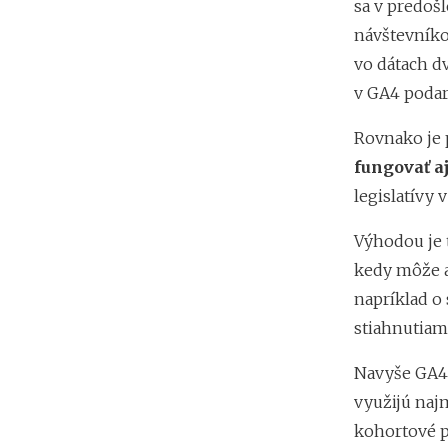
sa v predošl
návštevníkov
vo dátach d
v GA4 podari
Rovnako je 
fungovať a
legislatívy 
Výhodou je 
kedy môže a
napríklad o 
stiahnutiam
Navyše GA4 
využijú naj
kohortové p