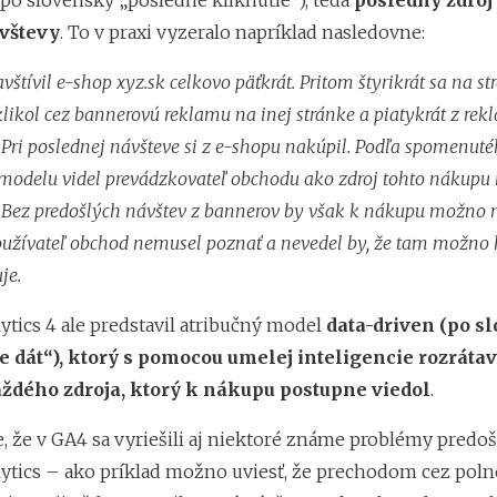
 (po slovensky „posledné kliknutie“), teda
posledný zdro
vštevy
. To v praxi vyzeralo
napríklad nasledovne:
vštívil e-shop xyz.sk celkovo päťkrát. Pritom štyrikrát sa na s
likol cez bannerovú reklamu na inej stránke a piatykrát z rek
 Pri poslednej návšteve si z e-shopu nakúpil. Podľa spomenut
modelu videl prevádzkovateľ obchodu ako zdroj tohto nákupu
 Bez predošlých návštev z bannerov by však k nákupu možno n
oužívateľ obchod nemusel poznať a nevedel by, že tam možno k
je.
ytics 4 ale predstavil atribučný model
data-driven (po s
e dát“), ktorý s pomocou umelej inteligencie rozráta
ždého zdroja, ktorý k nákupu postupne viedol
.
, že v GA4 sa vyriešili aj niektoré známe problémy predoš
ytics – ako príklad možno uviesť, že prechodom cez poln