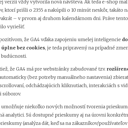
ej verzii vždy vytvorila nová návšteva. Ak teda e-shop mal
, ktorí prišli o 23:55 a nakúpili o 10 minút neskôr, takáto 
vakrát – v prvom aj druhom kalendárnom dni. Práve tento
lo vyriešiť.
pozitívom, že GA4 vďaka zapojeniu umelej inteligencie
do
j úplne bez cookies
, je teda pripravený na prípadné zme
v budúcnosti.
tiež, že GA4 má pre webstránky zabudované tzv.
rozšíren
utomaticky (bez potreby manuálneho nastavenia) zbierať
scrollovaní, odchádzajúcich kliknutiach, interakciách s vi
i súborov.
umožňuje niekoľko nových možností tvorenia prieskumo
mä analytici. Sú dostupné prieskumy aj na úrovni konkrétn
rieskumy (analýza dát, keď sa na zákazníkov/používateľo