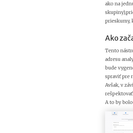
ako na jednu
skupiny),pri
prieskumy, k
Ako zača
Tento nástr
adresu anal
bude vygene
spraviť pre
Avšak, v záv
rešpektova
A to by bol