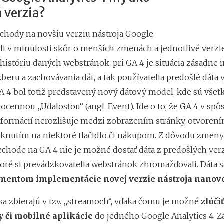
 verzia?
rechody na novšiu verziu nástroja Google
oli v minulosti skôr o menších zmenách a jednotlivé verzi
históriu daných webstránok, pri GA 4 je situácia zásadne 
 zberu a zachovávania dát, a tak používatelia predošlé dáta v
A 4 bol totiž predstavený nový dátový model, kde sú všetk
cennou „Udalosťou“ (angl. Event). Ide o to, že GA 4 v spô
nformácií nerozlišuje medzi zobrazením stránky, otvoren
liknutím na niektoré tlačidlo či nákupom. Z dôvodu zmeny 
rechode na GA 4 nie je možné dostať dáta z predošlých ver
toré si prevádzkovatelia webstránok zhromažďovali. Dáta s
mentom implementácie novej verzie nástroja nanov
 sa zbierajú v tzv. „streamoch“, vďaka čomu je možné
zlúči
 či mobilné aplikácie
do jedného Google Analytics 4. Z