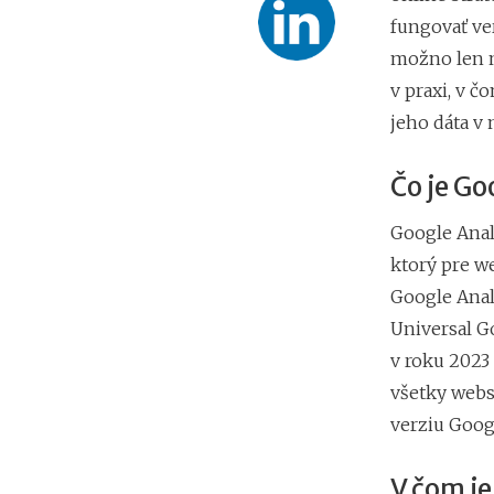
fungovať ver
možno len n
v praxi, v č
jeho dáta v
Čo je Go
Google Analy
ktorý pre w
Google Anal
Universal Go
v roku 2023
všetky webs
verziu Googl
V čom je