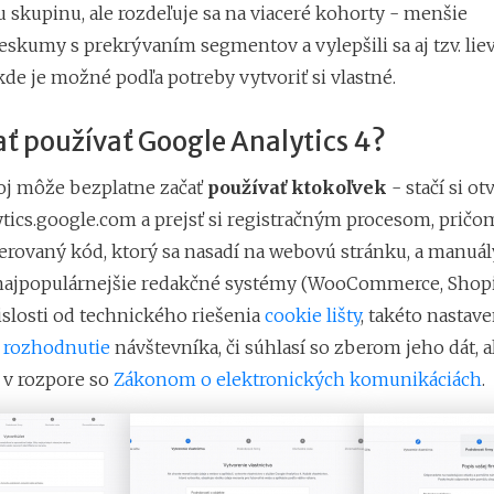
 skupinu, ale rozdeľuje sa na viaceré kohorty - menšie
eskumy s prekrývaním segmentov a vylepšili sa aj tzv. lie
de je možné podľa potreby vytvoriť si vlastné.
ť používať Google Analytics 4?
oj môže bezplatne začať
používať ktokoľvek
- stačí si ot
ytics.google.com a prejsť si registračným procesom, pričo
rovaný kód, ktorý sa nasadí na webovú stránku, a manuály
 najpopulárnejšie redakčné systémy (WooCommerce, Shopify
islosti od technického riešenia
cookie lišty
, takéto nastav
ť
rozhodnutie
návštevníka, či súhlasí so zberom jeho dát, a
o v rozpore so
Zákonom o elektronických komunikáciách
.