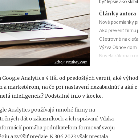
byť lepšie ako skĺb
Články autora
Nové podmienky pr
Ako preveriť firmu
Ošetrovné na dieťa
Výzva Obnov dom m
Novela zákona o oc
Zdroj: Pixabay.com
trestnej činnosti 
Minimálny dôchodo
 Google Analytics 4 líši od predošlých verzií, aké výho
Sviatok sv. Cyrila
 a marketérom, na čo pri nastavení nezabudnúť a akú r
obchodov
melá inteligencia? Podstatné info v kocke.
Nabíjanie elektromo
plánovanie cesty
gle Analytics používajú mnohé firmy na
ChatGPT, Gemini a 
točných dát o zákazníkoch a ich správaní. Vďaka
pri predplatnom
Zvýšenie pokút za 
nformácií pomáha podnikateľom formovať svoju
égiu a zvýšiť predaje. K 30.6.2023 však prestala