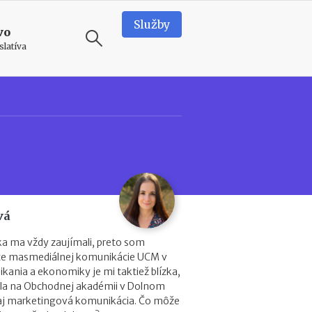
Služby
vo
slatíva
ODPORÚČAME
A
k
o
p
r
e
v
vá
e
r
ika ma vždy zaujímali, preto som
i
lte masmediálnej komunikácie UCM v
ť
kania a ekonomiky je mi taktiež blízka,
f
la na Obchodnej akadémii v Dolnom
i
 aj marketingová komunikácia. Čo môže
r