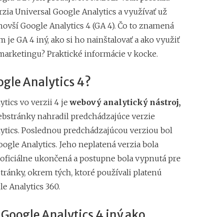
zia Universal Google Analytics a využívať už
ovší Google Analytics 4 (GA 4). Čo to znamená
om je GA 4 iný, ako si ho nainštalovať a ako využiť
 marketingu? Praktické informácie v kocke.
ogle Analytics 4?
tics vo verzii 4 je
webový analytický nástroj,
ebstránky nahradil predchádzajúce verzie
ytics. Poslednou predchádzajúcou verziou bol
ogle Analytics. Jeho neplatená verzia bola
 oficiálne ukončená a postupne bola vypnutá pre
tránky, okrem tých, ktoré používali platenú
e Analytics 360.
 Google Analytics 4 iný ako