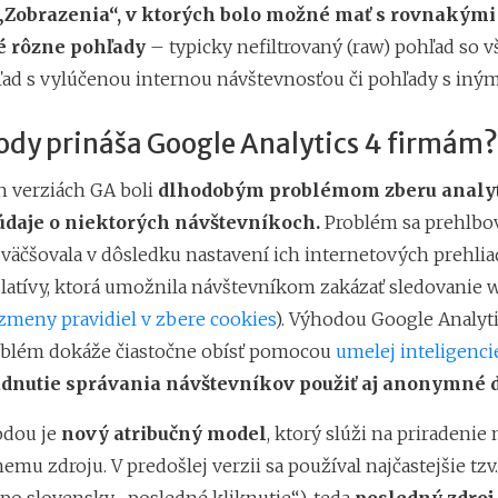
v. „Zobrazenia“, v ktorých bolo možné mať s rovnakým
 rôzne pohľady
– typicky nefiltrovaný (raw) pohľad so 
ľad s vylúčenou internou návštevnosťou či pohľady s inými
ody prináša Google Analytics 4 firmám?
h verziách GA boli
dlhodobým problémom zberu analyt
údaje o niektorých návštevníkoch.
Problém sa prehlbova
zväčšovala v dôsledku nastavení ich internetových prehlia
latívy, ktorá umožnila návštevníkom zakázať sledovanie
zmeny pravidiel v zbere cookies
). Výhodou Google Analytic
oblém dokáže čiastočne obísť pomocou
umelej inteligenci
dnutie správania návštevníkov použiť aj anonymné d
odou je
nový atribučný model
, ktorý slúži na priradenie
mu zdroju. V predošlej verzii sa používal najčastejšie tzv.