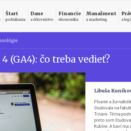
Štart
Dane
Financie
Manažment
Prá
e
podnikania
a účtovníctvo
ekonomika
a marketing
a legi
hnológie
4 (GA4): čo treba vedieť?
Libuša Kuníko
Písanie a žurnalist
študovala na Faku
Trnave. Téma podni
preto som študova
Kubíne. A baví ma