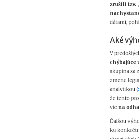
zrušili tz
nachystané
dátami, poh
Aké výh
V predošlýc
chýbajúce 
skupina sa 
zmene legis
analytikou (
že tento pr
vie
na odha
Ďalšou výh
ku konkrétne