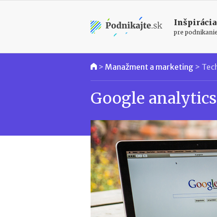
Inšpirácia
pre podnikani
>
Manažment a marketing
>
Tec
Google analytics 