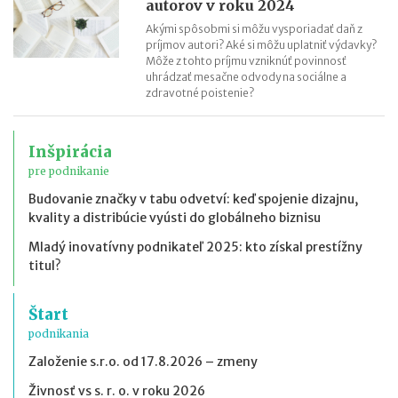
autorov v roku 2024
Akými spôsobmi si môžu vysporiadať daň z
príjmov autori? Aké si môžu uplatniť výdavky?
Môže z tohto príjmu vzniknúť povinnosť
uhrádzať mesačne odvody na sociálne a
zdravotné poistenie?
Inšpirácia
pre podnikanie
Budovanie značky v tabu odvetví: keď spojenie dizajnu,
kvality a distribúcie vyústi do globálneho biznisu
Mladý inovatívny podnikateľ 2025: kto získal prestížny
titul?
Štart
podnikania
Založenie s.r.o. od 17.8.2026 – zmeny
Živnosť vs s. r. o. v roku 2026