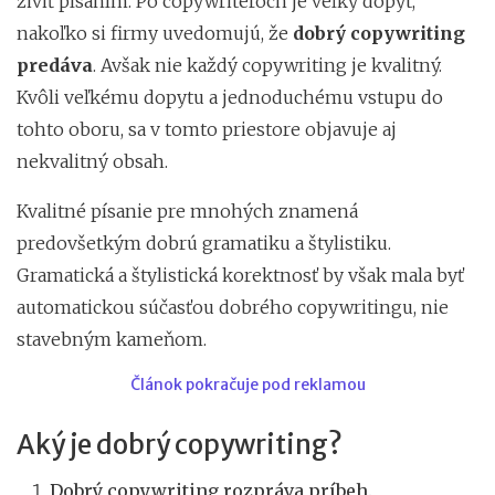
živiť písaním. Po copywriteroch je veľký dopyt,
nakoľko si firmy uvedomujú, že
dobrý copywriting
predáva
. Avšak nie každý copywriting je kvalitný.
Kvôli veľkému dopytu a jednoduchému vstupu do
tohto oboru, sa v tomto priestore objavuje aj
nekvalitný obsah.
Kvalitné písanie pre mnohých znamená
predovšetkým dobrú gramatiku a štylistiku.
Gramatická a štylistická korektnosť by však mala byť
automatickou súčasťou dobrého copywritingu, nie
stavebným kameňom.
Článok pokračuje pod reklamou
Aký je dobrý copywriting?
Dobrý copywriting rozpráva príbeh.