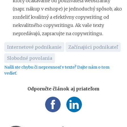
ktorý očakávame od používateľa webstránky
(napr. nákup v eshope) je jednoduchý spôsob, ako
rozdeliť kvalitný a efektívny copywriting od
nekvalitného copywritingu. Ak vaše texty
nepredávajú, zapracujte na copywritingu.
Internetové podnikanie
Začínajúci podnikateľ
Slobodné povolania
Našli ste chybu či nepresnosť v texte? Dajte nám o tom
vedieť.
Odporučte článok aj priateľom