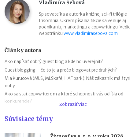
Vladimíra Šebová
Spisovateľka a autorka knižnej sci-fi trilógie
Insomnia. Okrem písania fikcie sa venuje aj
podnikaniu, marketingu a copywritingu. Vedie
webstránku
www.vladimirasebova.com
Články autora
Ako napísať dobrý guest blog a kde ho uverejniť?
Guest blogging – čo to je a prečo blogovať pre druhých?
Mia Kurucová (MLS, MLSkafé, HAF park): Náš zákazník má štyri
nohy
Ako sa stať copywriterom a ktoré schopnosti vás odlíšia od
konkurencie?
Zobraziť viac
Iveta Hrabovská (GentleJam): Biznis vymyslený pri víne
Súvisiace témy
Kto je copywriter a kedy si objednať jeho služby?
mile - Etické oblečenie pre malých i veľkých
Čo je ghostwriting a ako sa odlišuje od copywritingu?
Živnosť vs s. r. o. v roku 2026