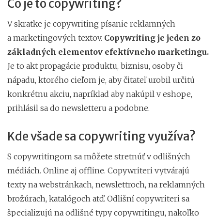
Čo je to copywriting?
V skratke je copywriting písanie reklamných
a marketingových textov.
Copywriting je jeden zo
základných elementov efektívneho marketingu.
Je to akt propagácie produktu, biznisu, osoby či
nápadu, ktorého cieľom je, aby čitateľ urobil určitú
konkrétnu akciu, napríklad aby nakúpil v eshope,
prihlásil sa do newsletteru a podobne.
Kde všade sa copywriting využíva?
S copywritingom sa môžete stretnúť v odlišných
médiách. Online aj offline. Copywriteri vytvárajú
texty na webstránkach, newslettroch, na reklamných
brožúrach, katalógoch atď. Odlišní copywriteri sa
špecializujú na odlišné typy copywritingu, nakoľko