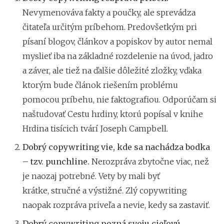
Nevymenováva fakty a poučky, ale sprevádza
čitateľa určitým príbehom. Predovšetkým pri
písaní blogov, článkov a popiskov by autor nemal
myslieť iba na základné rozdelenie na úvod, jadro
a záver, ale tiež na ďalšie dôležité zložky, vďaka
ktorým bude článok riešením problému
pomocou príbehu, nie faktografiou. Odporúčam si
naštudovať Cestu hrdiny, ktorú popísal v knihe
Hrdina tisícich tvárí Joseph Campbell.
Dobrý copywriting vie, kde sa nachádza bodka
– tzv. punchline.
Nerozpráva zbytočne viac, než
je naozaj potrebné. Vety by mali byť
krátke, stručné a výstižné. Zlý copywriting
naopak rozpráva priveľa a nevie, kedy sa zastaviť.
Dobrý copywriting pozná svoju cieľovú