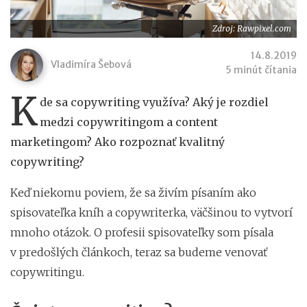
Zdroj: Rawpixel.com
14.8.2019
Vladimíra Šebová
5 minút čítania
K
de sa copywriting využíva? Aký je rozdiel
medzi copywritingom a content
marketingom? Ako rozpoznať kvalitný
copywriting?
Keď niekomu poviem, že sa živím písaním ako
spisovateľka kníh a copywriterka, väčšinou to vytvorí
mnoho otázok. O profesii spisovateľky som písala
v predošlých článkoch, teraz sa budeme venovať
copywritingu.