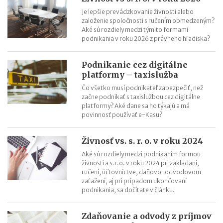
Kto je ghostwriter a kedy si ho najať na napísanie knihy?
Je lepšie prevádzkovanie živnosti alebo
založenie spoločnosti s ručením obmedzeným?
Prečo napísať knihu? 7 dôvodov, ktoré by vás mohli presvedčiť
Aké sú rozdiely medzi týmito formami
podnikania v roku 2026 z právneho hľadiska?
Podnikanie cez digitálne
platformy – taxislužba
Čo všetko musí podnikateľ zabezpečiť, než
začne podnikať s taxislužbou cez digitálne
platformy? Aké dane sa ho týkajú a má
povinnosť používať e-Kasu?
Živnosť vs. s. r. o. v roku 2024
Aké sú rozdiely medzi podnikaním formou
živnosti a s.r.o. v roku 2024 pri zakladaní,
ručení, účtovníctve, daňovo-odvodovom
zaťažení, aj pri prípadom ukončovaní
podnikania, sa dočítate v článku.
Zdaňovanie a odvody z príjmov