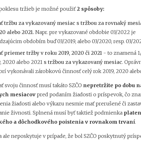
poklesu tržieb je možné použiť
2 spôsoby:
ť tržbu za vykazovaný mesiac s tržbou za rovnaký mesi
20 alebo 2021.
Napr. pre vykazované obdobie 03/2022 je
zajúcim obdobím buď 03/2019, alebo 03/2020, resp. 03/202
ť priemer tržby v roku 2019, 2020 či 2021
- to znamená 1/
9, 2020 alebo 2021
s tržbou za vykazovaný mesiac
. Opráv
ktorí vykonávali zárobkovú činnosť celý rok 2019, 2020 aleb
ť svoju činnosť musí takáto SZČO
nepretržite po dobu 
ych mesiacov
pred podaním žiadosti o príspevok, čo zn
enia žiadosti alebo výkazu nesmie mať prerušené či zast
nie živnosti. Splnená musí byť taktiež podmienka
platen
ého a dôchodkového poistenia v rovnakom trvaní
.
a ale neposkytuje v prípade, že bol SZČO poskytnutý prís