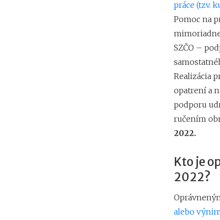
práce (tzv. k
Pomoc na p
mimoriadnej
SZČO – podp
samostatnéh
Realizácia 
opatrení a 
podporu udr
ručením o
2022.
Kto je 
2022?
Oprávneným 
alebo výni