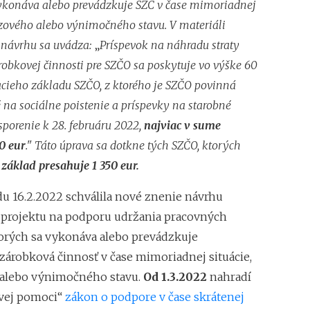
Zvýšenie pokút za 
ykonáva alebo prevádzkuje SZČ v čase mimoriadnej
dzového alebo výnimočného stavu. V materiáli
 návrhu sa uvádza:
„
Príspevok na náhradu straty
robkovej činnosti pre SZČO sa poskytuje vo výške 60
ieho základu SZČO, z ktorého je SZČO povinná
é na sociálne poistenie a príspevky na starobné
porenie k 28. februáru 2022,
najviac v sume
0 eur
."
Táto úprava sa dotkne tých SZČO, ktorých
základ presahuje 1 350 eur.
du 16.2.2022 schválila nové znenie návrhu
projektu na podporu udržania pracovných
torých sa vykonáva alebo prevádzkuje
zárobková činnosť v čase mimoriadnej situácie,
alebo výnimočného stavu.
Od 1.3.2022
nahradí
vej pomoci“
zákon o podpore v čase skrátenej