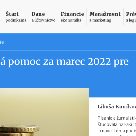
Štart
Dane
Financie
Manažment
Prá
e
podnikania
a účtovníctvo
ekonomika
a marketing
a legi
ie
á pomoc za marec 2022 pre
Libuša Kuníko
Písanie a žurnalist
študovala na Faku
Trnave. Téma podni