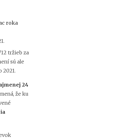
m
i
e
ac roka
n
?
1.
Z
12 tržieb za
a
není sú ale
r
i
o 2021.
a
ď
najmenej 24
o
amená, že ku
v
a
avené
n
ia
i
e
f
i
pevok
r