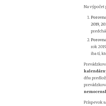
Na výpočet 
Porovna
2019, 20
predchád
Porovna
rok 201
iba tí, 
Prevádzkova
kalendárn
dňu predlož
prevádzkova
nemocensk
Príspevok s