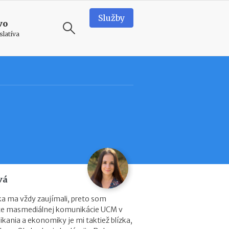
Služby
vo
slatíva
ODPORÚČAME
N
o
v
é
p
o
d
m
i
vá
e
n
ika ma vždy zaujímali, preto som
k
lte masmediálnej komunikácie UCM v
y
kania a ekonomiky je mi taktiež blízka,
p