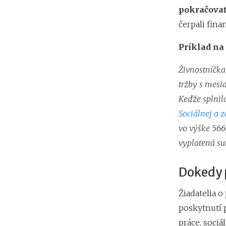
pokračovať
čerpali fin
Príklad na
Živnostníčka
tržby s mesi
Keďže splnil
Sociálnej a 
vo výške 566
vyplatená s
Dokedy p
Žiadatelia o
poskytnutí 
práce, soci