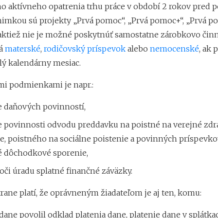
ho aktívneho opatrenia trhu práce v období 2 rokov pred
ýnimkou sú projekty „Prvá pomoc“, „Prvá pomoc+“, „Prvá p
aktiež nie je možné poskytnúť samostatne zárobkovo činn
rá
materské
,
rodičovský príspevok
alebo
nemocenské
, ak 
elý kalendárny mesiac.
mi podmienkami je napr.:
e daňových povinností,
e povinnosti odvodu preddavku na poistné na verejné zd
e, poistného na sociálne poistenie a povinných príspevko
é dôchodkové sporenie,
či úradu splatné finančné záväzky.
rane platí, že oprávneným žiadateľom je aj ten, komu:
dane povolil odklad platenia dane, platenie dane v splátka