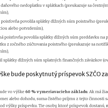
e daňového nedoplatku v splátkach (preukazuje sa čestný
ním),
 poisťovňa povolila splátky dlžných súm poistného (preuk
ciou alebo potvrdením),
á poisťovňa povolila splátky dlžných súm preddavku na p
ku z ročného zúčtovania poistného (preukazuje sa notifi
ním),
il splátky dlžných súm splatných finančných záväzkov (ove
výške bude poskytnutý príspevok SZČO z
bude vo výške
60 % vymeriavacieho základu
. Ak má žia
mer alebo dohodu, suma čistého príjmu z tejto činnosti s
 od výšky príspevku. Tie osoby, ktoré príspevok dostanú,