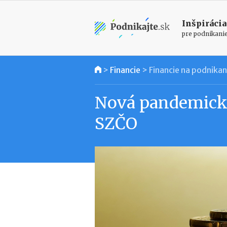
Inšpirácia
pre podnikani
>
Financie
>
Financie na podnikan
Nová pandemick
SZČO