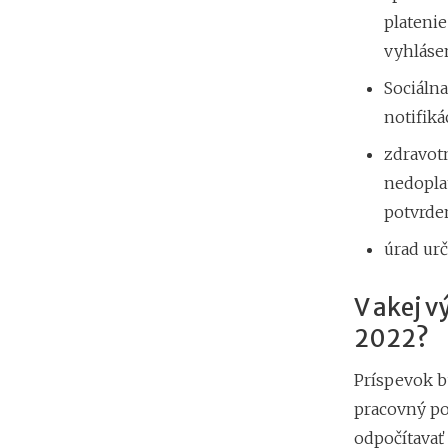
plateni
vyhláse
Sociálna
notifiká
zdravotn
nedoplat
potvrde
úrad urč
V akej 
2022?
Príspevok 
pracovný po
odpočítavať