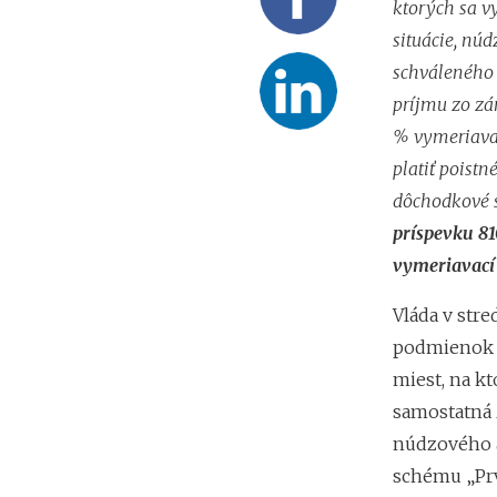
ktorých sa v
situácie, nú
schváleného
príjmu zo zá
% vymeriavac
platiť poistn
dôchodkové s
príspevku 81
vymeriavací 
Vláda v stre
podmienok 
miest, na k
samostatná 
núdzového 
schému „Pr