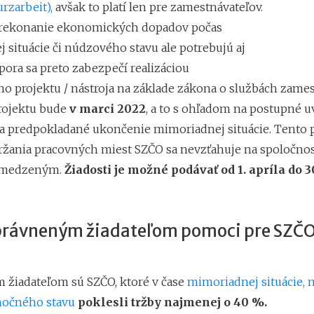
urzarbeit),
avšak to platí len pre zamestnávateľov.
rekonanie ekonomických dopadov počas
 situácie či núdzového stavu ale potrebujú aj
ora sa preto zabezpečí realizáciou
o projektu / nástroja na základe zákona o službách zames
projektu bude
v marci 2022
, a to s ohľadom na postupné 
na predpokladané ukončenie mimoriadnej situácie. Tento p
žania pracovných miest SZČO sa nevzťahuje na spoločnos
bmedzeným.
Žiadosti je možné podávať od 1. apríla do 3
oprávneným žiadateľom pomoci pre SZČO
žiadateľom sú SZČO, ktoré v čase
mimoriadnej situácie,
močného stavu
poklesli tržby najmenej o 40 %.