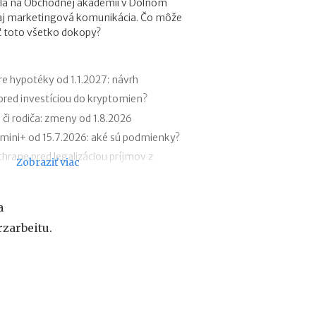
la na Obchodnej akadémii v Dolnom
r
 aj marketingová komunikácia. Čo môže
e
iť toto všetko dokopy?
h
y
p
o
e hypotéky od 1.1.2027: návrh
t
 pred investíciou do kryptomien?
é
 či rodiča: zmeny od 1.8.2026
k
y
ini+ od 15.7.2026: aké sú podmienky?
o
hrane pred legalizáciou príjmov z
Zobraziť viac
d
(AML zákon)
1
.
k v roku 2027
1
a
 a Metoda 2026 už bez zatvorených
.
zarbeitu.
2
0
bilu v zahraničí: roaming, aplikácie,
2
7
ďalšie AI nástroje: daňové povinnosti
:
n