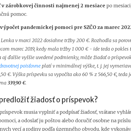
 v zárobkovej činnosti najmenej 2 mesiace
po mesiaci
ančnú pomoc.
 výpočet pandemickej pomoci pre SZČO za marec 202
 Lenka v marci 2022 dosiahne tržby 200 €. Rozhodla sa porovn
acom marec 2019, kedy mala tržby 1 000 € - ide teda o pokles t
a aj ďalšie vyššie uvedené podmienky, môže žiadať o príspevo
zdravotnej poisťovne
platí v minimálnej výške, t. j. jej vymeriav
,50 €. Výška príspevku sa vypočíta ako 60 % z 566,50 €, teda j
uma
339,90 €
.
redložiť žiadosť o príspevok?
 príspevok musia vyplniť a podpísať žiadosť, vrátane vyhlá
pomoci, a odoslať ju poštou alebo doručiť osobne na prísl
álnych vecí a rodiny podľa územného obvodu, kde vykonáv