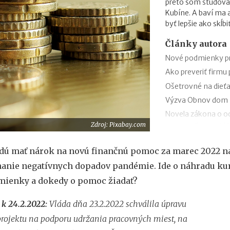
preto som študova
Kubíne. A baví ma
byť lepšie ako skĺb
Články autora
Nové podmienky pr
Ako preveriť firmu
Ošetrovné na dieťa
Výzva Obnov dom m
Novela zákona o oc
Zdroj: Pixabay.com
trestnej činnosti 
Minimálny dôchodo
dú mať nárok na novú finančnú pomoc za marec 2022 n
Sviatok sv. Cyrila
anie negatívnych dopadov pandémie. Ide o náhradu kur
obchodov
mienky a dokedy o pomoc žiadať?
Nabíjanie elektromo
plánovanie cesty
 k 24.2.2022:
Vláda dňa 23.2.2022 schválila úpravu
ChatGPT, Gemini a 
projektu na podporu udržania pracovných miest, na
pri predplatnom