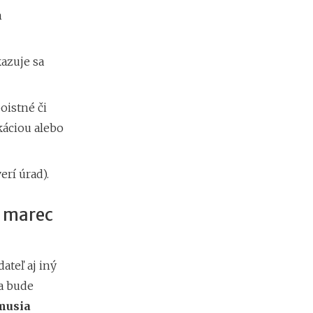
d
m
á
v
a
azuje sa
t
e
ľ
o
oistné či
v
káciou alebo
rí úrad).
a marec
dateľ aj iný
a bude
musia