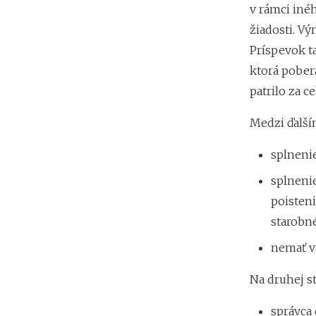
v rámci iné
žiadosti. V
Príspevok t
ktorá pobe
patrilo za c
Medzi ďalší
splneni
splneni
poisteni
starobn
nemať vo
Na druhej st
správca 