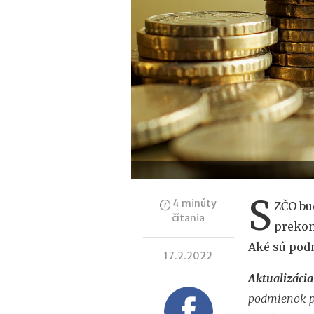
S
4 minúty
ZČO bu
čítania
prekon
Aké sú pod
17.2.2022
Aktualizácia
podmienok