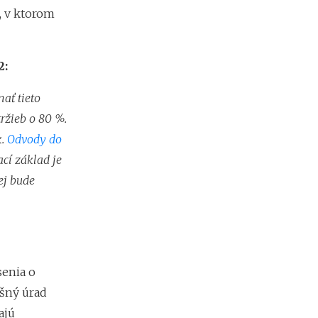
, v ktorom
2:
ať tieto
ržieb o 80 %.
k.
Odvody do
ací základ je
ej bude
senia o
ušný úrad
ajú