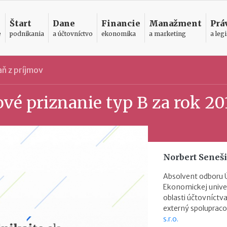
Štart
Dane
Financie
Manažment
Prá
e
podnikania
a účtovníctvo
ekonomika
a marketing
a legi
ň z príjmov
vé priznanie typ B za rok 20
Norbert Seneš
Absolvent odboru 
Ekonomickej univer
oblasti účtovníctva
externý spolupraco
s.r.o.