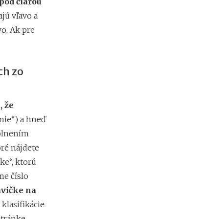
pod čiarou
e
jú vľavo a
s
i
o. Ak pre
e
2
0
2
ch zo
6
:
k
, že
d
e
nie“) a hneď
c
plnením
h
ý
oré nájdete
b
ke“, ktorú
a
n
e číslo
a
avičke na
j
v
klasifikácie
i
stránke