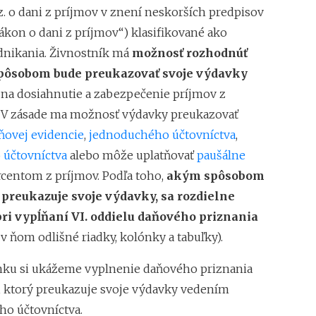
z. o dani z príjmov v znení neskorších predpisov
zákon o dani z príjmov“) klasifikované ako
dnikania. Živnostník má
možnosť rozhodnúť
pôsobom bude preukazovať svoje výdavky
na dosiahnutie a zabezpečenie príjmov z
 V zásade ma možnosť výdavky preukazovať
ňovej evidencie
,
jednoduchého účtovníctva
,
 účtovníctva
alebo môže uplatňovať
paušálne
centom z príjmov. Podľa toho,
akým spôsobom
 preukazuje svoje výdavky, sa rozdielne
pri vypĺňaní VI. oddielu daňového priznania
 v ňom odlišné riadky, kolónky a tabuľky).
nku si ukážeme vyplnenie daňového priznania
, ktorý preukazuje svoje výdavky vedením
o účtovníctva.