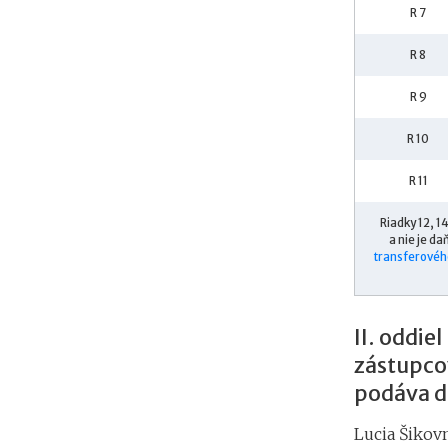
R 7
R 8
R 9
R 10
R 11
Riadky 12, 1
a nie je d
transferovéh
II. oddie
zástupco
podáva d
Lucia Šikov