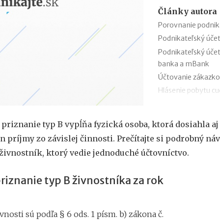
Články autora
Porovnanie podnik
Podnikateľský úče
Podnikateľský úče
banka a mBank
Účtovanie zákazko
Hlásenie pobytu c
Nepredajné zásob
Cestovné náhrady p
priznanie typ B vypĺňa fyzická osoba, ktorá dosiahla aj
Odpisovanie elektr
n príjmy zo závislej činnosti. Prečítajte si podrobný ná
Kontroly v oblasti 
živnostník, ktorý vedie jednoduché účtovníctvo.
Registratúrny plán 
iznanie typ B živnostníka za rok
vnosti sú podľa § 6 ods. 1 písm. b) zákona č.