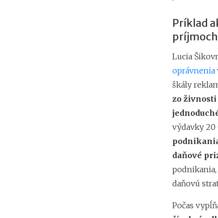
Príklad a
príjmoch 
Lucia Šikov
oprávnenia
škály rekla
zo živnost
jednoduché
výdavky 20 
podnikania
daňové pri
podnikania,
daňovú stra
Počas vypĺň