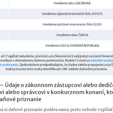
Uvedieme ulicu ZAĽÚBENÁ.
Uvedieme súpisné/orientačné číslo 2105/15.
Uvedieme poštové smerovacie číslo 02201.
Uvedieme obec ČADCA.
Uvedieme štát SLOVENSKÁ REPUBLIKA.
4 až 17 vypĺňať nebudeme, pretože Lucia Šikovná má trvalý pobyt na území Slovens
aňovníkom s obmedzenou daňovou povinnosťou. Riadok 13 súvisí so
závislými osoba
o oceňovania
. Zjednodušene predpokladajme, že žiadne takéto prepojenie Lucia 
inak by musela tieto osoby identifikovať v XIII. oddiele daňového priznania.
l – Údaje o zákonnom zástupcovi alebo dedič
vi alebo správcovi v konkurznom konaní, kt
aňové priznanie
ná si daňové priznanie podáva sama, preto nebude vypĺňať 