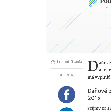
D
11 minút čítania
aňové 
ako le
31.1.2016
má vyplniť 
Daňové pr
2015
Príjmy zo ži