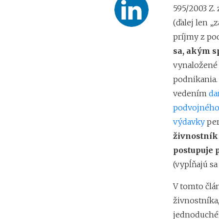
595/2003 Z. 
(ďalej len „
príjmy z po
sa, akým s
vynaložené 
podnikania.
vedením
da
podvojného
výdavky
per
živnostník
postupuje 
(vypĺňajú sa
V tomto člá
živnostníka
jednoduchéh