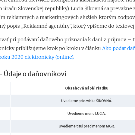
ho úradu Slovenskej republiky). Lucia Šikovná sa prevažne
ím reklamných a marketingových služieb, ktorým zodpo
ovný popis „Reklamné agentúry“, ktorý vpíšeme do textovej 
vať pri podávaní daňového priznania k dani z príjmov – t
onicky približujeme krok po kroku v článku
Ako podať da
roku 2020 elektronicky (online).
 – Údaje o daňovníkovi
Obsahová náplň riadku
Uvedieme priezvisko ŠIKOVNÁ.
Uvedieme meno LUCIA.
Uvedieme titul pred menom MGR.