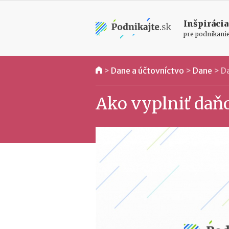
Inšpirácia
pre podnikani
>
Dane a účtovníctvo
>
Dane
>
Da
Ako vyplniť daňo