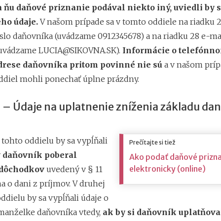
 ňu daňové priznanie podával niekto iný, uviedli by s
eho údaje.
V našom prípade sa v tomto oddiele na riadku 2
íslo daňovníka (uvádzame 0912345678) a na riadku 28 e-ma
(uvádzame
LUCIA@SIKOVNA.SK
).
Informácie o telefónnom
drese daňovníka pritom povinné nie sú
a v našom prí
oddiel mohli ponechať úplne prázdny.
el – Údaje na uplatnenie zníženia základu dan
i tohto oddielu by sa vypĺňali
Prečítajte si tiež
y daňovník poberal
Ako podať daňové prizna
elektronicky (online)
 dôchodkov
uvedený v § 11
a o dani z príjmov. V druhej
oddielu by sa vypĺňali údaje o
manželke daňovníka vtedy,
ak by si daňovník uplatňova