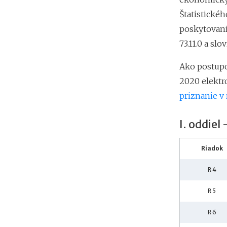
Štatistické
poskytovan
73.11.0 a sl
Ako postupo
2020 elektr
priznanie v 
I. oddiel
Riadok
R 4
R 5
R 6