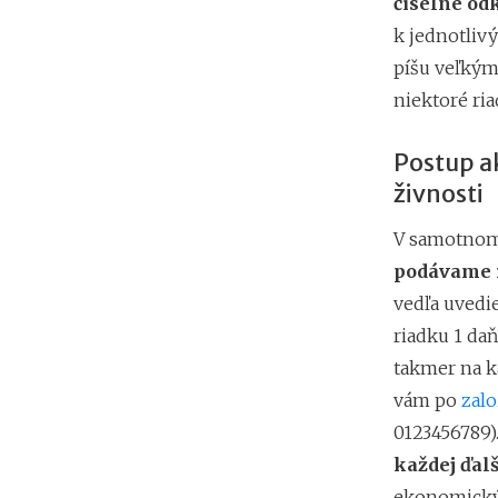
číselné od
k jednotliv
píšu veľkým
niektoré ri
Postup ak
živnosti
V samotnom
podávame r
vedľa uvedi
riadku 1 daň
takmer na ka
vám po
zalo
0123456789)
každej ďal
ekonomickýc