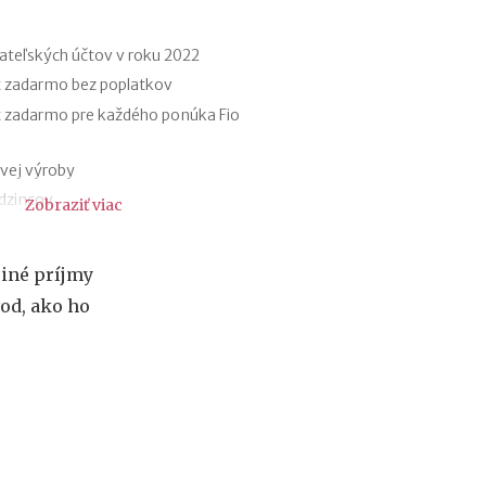
f
i
r
ateľských účtov v roku 2022
m
t zadarmo bez poplatkov
e
t zadarmo pre každého ponúka Fio
:
a
k
vej výroby
ý
udzincov
Zobraziť viac
m
á
y
s
ri elektromobiloch
k
 iné príjmy
omobilov a elektrobicyklov
u
vod, ako ho
t
registratúry
o
a registratúrny poriadok
č
n
ý
v
ý
z