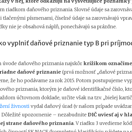
kazy v nej, ktoré odkazujú na vysvetľujúce poznámky 
ým riadkom daňového priznania. Slovné údaje sa zarovnáva
i tlačenými písmenami, číselné údaje sa zarovnávajú vprav
adky nie je obsahová náplň, ponechávajú sa prázdne.
o vyplniť daňové priznanie typ B pri príjmo
 úvode daňového priznania najskôr
krížikom označíme
iadne daňové priznanie
(prvá možnosť „daňové prizna
eme, že ho podávame za rok 2015. Potom postupujeme vy
ového priznania, ktorým je daňové identifikačné číslo, kt
ždom účtovnom doklade, určite však na tzv. „bielej kartič
žení živnosti
vydal daňový úrad (v našom prípade uvádzam
. Dôležité upozornenie – nezabudnite
DIČ uviesť aj v hl
šej strane daňového priznania
. V riadku 3 uvedieme kód 
h činností SK NACE (kompletnú klasifikáciu nájdete na 