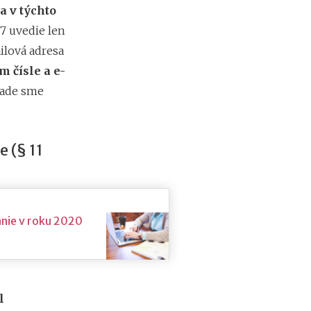
h
a v týchto
y
p
7 uvedie len
o
ilová adresa
t
é
 čísle a e-
k
pade sme
y
o
d
1
e (§ 11
.
1
.
2
0
nie v roku 2020
2
7
:
n
á
v
l
r