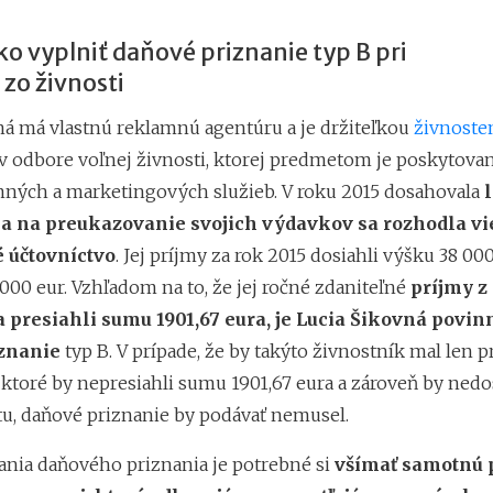
ko vyplniť daňové priznanie typ B pri
zo živnosti
ná má vlastnú reklamnú agentúru a je držiteľkou
živnoste
v odbore voľnej živnosti, ktorej predmetom je poskytovan
mných a marketingových služieb. V roku 2015 dosahovala
i a na preukazovanie svojich výdavkov sa rozhodla vi
 účtovníctvo
. Jej príjmy za rok 2015 dosiahli výšku 38 000
000 eur. Vzhľadom na to, že jej ročné zdaniteľné
príjmy z
 presiahli sumu 1901,67 eura, je Lucia Šikovná povin
znanie
typ B. V prípade, že by takýto živnostník mal len p
 ktoré by nepresiahli sumu 1901,67 eura a zároveň by ned
tu, daňové priznanie by podávať nemusel.
ania daňového priznania je potrebné si
všímať samotnú p