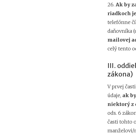
26.
Ak by za
riadkoch j
telefónne č
daňovníka 
mailovej a
celý tento 
III. oddi
zákona)
V prvej čast
údaje,
ak b
niektorý z
ods. 6 zákon
časti tohto 
manželovi/