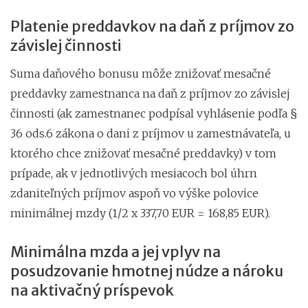
Platenie preddavkov na daň z príjmov zo
závislej činnosti
Suma daňového bonusu môže znižovať mesačné
preddavky zamestnanca na daň z príjmov zo závislej
činnosti (ak zamestnanec podpísal vyhlásenie podľa §
36 ods.6 zákona o dani z príjmov u zamestnávateľa, u
ktorého chce znižovať mesačné preddavky) v tom
prípade, ak v jednotlivých mesiacoch bol úhrn
zdaniteľných príjmov aspoň vo výške polovice
minimálnej mzdy (1/2 x 337,70 EUR = 168,85 EUR).
Minimálna mzda a jej vplyv na
posudzovanie hmotnej núdze a nároku
na aktivačný príspevok