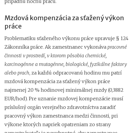
prípadnú nočnú prácu.
Mzdová kompenzácia za sťažený výkon
práce
Problematiku sťaženého výkonu práce upravuje § 124
Zákonníka práce. Ak zamestnanec vykonáva
pracovné
činnosti v prostredí, v ktorom pôsobia chemické,
karcinogénne a mutagénne, biologické, fyzikálne faktory
alebo prach
, za každú odpracovanú hodinu mu patrí
mzdová kompenzácia za sťažený výkon práce
najmenej 20 % hodinovej minimálnej mzdy (0,3882
EUR/hod). Pre uznanie mzdovej kompenzácie musí
príslušný orgán verejného zdravotníctva zaradiť
pracovný výkon zamestnanca medzi činnosti, pri
výkone ktorých napriek opatreniam zo strany
zamestnávateľa je nevyhnutné, aby zamestnanec