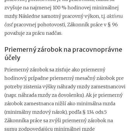
zvyšuje na najmenej 100 % hodinovej minimálnej
mzdy. Následne samotný pracovný výkon, t.j.
aktívnu
časť
pracovnej pohotovosti, Zákonník práce v § 96
považuje za prácu nadčas.
Priemerný zárobok na pracovnoprávne
účely
Priemerný zárobok sa zisťuje ako priemerný
hodinový, prípadne priemerný mesačný zárobok pre
potreby zistenia výšky náhrady mzdy zamestnancovi
(napr. náhrada mzdy za dovolenku). Ak je priemerný
zárobok zamestnanca nižší ako minimálna mzda
(minimálny mzdový nárok), podľa § 134 ods.5
Zákonníka práce sa zvýši priemerný zárobok na
sumu zodpovedajúcu minimálnej mzde