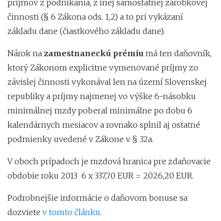
príjmov z podnikania, z inej samostatnej zárobkovej
činnosti (§ 6 Zákona ods. 1,2) a to pri vykázaní
základu dane (čiastkového základu dane).
Nárok na
zamestnaneckú prémiu
má ten daňovník,
ktorý Zákonom explicitne vymenované príjmy zo
závislej činnosti vykonával len na území Slovenskej
republiky a príjmy najmenej vo výške 6-násobku
minimálnej mzdy poberal minimálne po dobu 6
kalendárnych mesiacov a rovnako splnil aj ostatné
podmienky uvedené v Zákone v § 32a.
V oboch prípadoch je mzdová hranica pre zdaňovacie
obdobie roku 2013 6 x 337,70 EUR = 2026,20 EUR.
Podrobnejšie informácie o daňovom bonuse sa
dozviete
v tomto článku
.