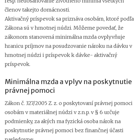
resp. nedosahovanie životného minima všetkých
členov takejto domácnosti.
Aktivačný príspevok sa priznáva osobám, ktoré podľa
Zákona sú v hmotnej núdzi. Môžeme povedať, že
zákonom stanovená minimálna mzda ovplyvňuje
hranicu príjmov na posudzovanie nároku na dávku v
hmotnej núdzi i príspevok k dávke- aktivačný
príspevok.
Minimálna mzda a vplyv na poskytnutie
právnej pomoci
Zákon č. 327/2005 Z. z. o poskytovaní právnej pomoci
osobám v materiálnej núdzi v z.n.p. v § 6 určuje
podmienky, za akých ma fyzická osoba nárok na
poskytnutie právnej pomoci bez finančnej účasti
nasledovne: