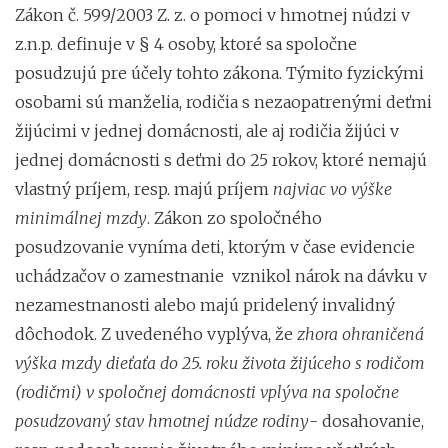
Zákon č. 599/2003 Z. z. o pomoci v hmotnej núdzi v
z.n.p. definuje v § 4 osoby, ktoré sa spoločne
posudzujú pre účely tohto zákona. Týmito fyzickými
osobami sú manželia, rodičia s nezaopatrenými deťmi
žijúcimi v jednej domácnosti, ale aj rodičia žijúci v
jednej domácnosti s deťmi do 25 rokov, ktoré nemajú
vlastný príjem, resp. majú príjem
najviac vo výške
minimálnej mzdy
. Zákon zo spoločného
posudzovanie vyníma deti, ktorým v čase evidencie
uchádzačov o zamestnanie vznikol nárok na dávku v
nezamestnanosti alebo majú pridelený invalidný
dôchodok. Z uvedeného vyplýva, že
zhora ohraničená
výška mzdy dieťaťa do 25. roku života žijúceho s rodičom
(rodičmi) v spoločnej domácnosti vplýva na spoločne
posudzovaný stav hmotnej núdze rodiny
- dosahovanie,