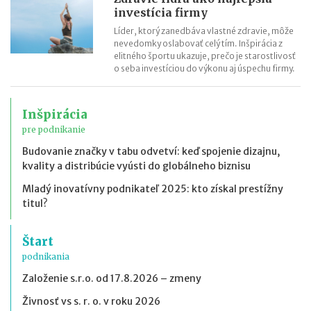
investícia firmy
Líder, ktorý zanedbáva vlastné zdravie, môže
nevedomky oslabovať celý tím. Inšpirácia z
elitného športu ukazuje, prečo je starostlivosť
o seba investíciou do výkonu aj úspechu firmy.
Inšpirácia
pre podnikanie
Budovanie značky v tabu odvetví: keď spojenie dizajnu,
kvality a distribúcie vyústi do globálneho biznisu
Mladý inovatívny podnikateľ 2025: kto získal prestížny
titul?
Štart
podnikania
Založenie s.r.o. od 17.8.2026 – zmeny
Živnosť vs s. r. o. v roku 2026