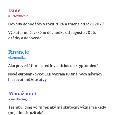
Dane
a účtovníctvo
Odvody dohodárov v roku 2026 a zmena od roku 2027
Výplata rodičovského dôchodku od augusta 2026:
otázky a odpovede
Financie
ekonomika
Ako preveriť firmu pred investíciou do kryptomien?
Nové eurobankovky: ECB vybrala 10 finálnych návrhov,
hlasovať môžete aj vy
Manažment
a marketing
Teambuilding vo firme: aký má skutočný význam a kedy
(ne)prinesie úžitok?