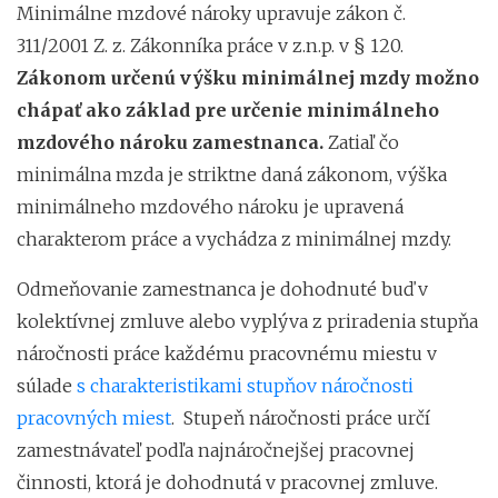
Minimálne mzdové nároky upravuje zákon č.
311/2001 Z. z. Zákonníka práce v z.n.p. v § 120.
Zákonom určenú výšku minimálnej mzdy možno
chápať ako základ pre určenie minimálneho
mzdového nároku zamestnanca.
Zatiaľ čo
minimálna mzda je striktne daná zákonom, výška
minimálneho mzdového nároku je upravená
charakterom práce a vychádza z minimálnej mzdy.
Odmeňovanie zamestnanca je dohodnuté buď v
kolektívnej zmluve alebo vyplýva z priradenia stupňa
náročnosti práce každému pracovnému miestu v
súlade
s charakteristikami stupňov náročnosti
pracovných miest
. Stupeň náročnosti práce určí
zamestnávateľ podľa najnáročnejšej pracovnej
činnosti, ktorá je dohodnutá v pracovnej zmluve.