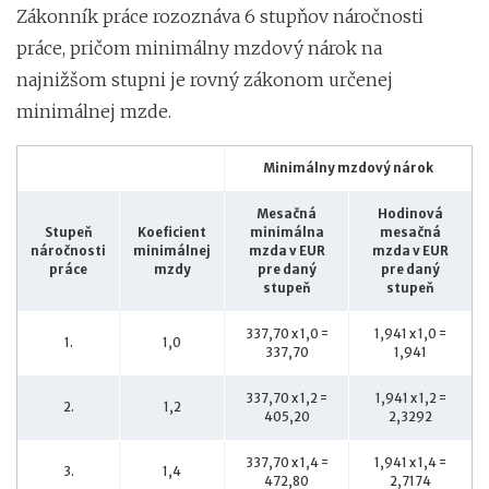
Zákonník práce rozoznáva 6 stupňov náročnosti
práce, pričom minimálny mzdový nárok na
najnižšom stupni je rovný zákonom určenej
minimálnej mzde.
Minimálny mzdový nárok
Mesačná
Hodinová
Stupeň
Koeficient
minimálna
mesačná
náročnosti
minimálnej
mzda v EUR
mzda v EUR
práce
mzdy
pre daný
pre daný
stupeň
stupeň
337,70 x 1,0 =
1,941 x 1,0 =
1.
1,0
337,70
1,941
337,70 x 1,2 =
1,941 x 1,2 =
2.
1,2
405,20
2,3292
337,70 x 1,4 =
1,941 x 1,4 =
3.
1,4
472,80
2,7174