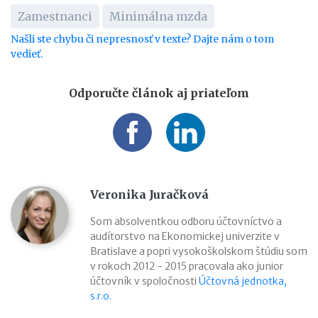
Zamestnanci
Minimálna mzda
Našli ste chybu či nepresnosť v texte? Dajte nám o tom
vedieť.
Odporučte článok aj priateľom
Veronika Juračková
Som absolventkou odboru účtovníctvo a
audítorstvo na Ekonomickej univerzite v
Bratislave a popri vysokoškolskom štúdiu som
v rokoch 2012 - 2015 pracovala ako junior
účtovník v spoločnosti
Účtovná jednotka,
s.r.o.