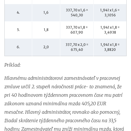
337,70 x 1,6 =
1,941 x 1,6 =
4.
1,6
540,30
3,1056
337,70 x 1,8 =
1,941 x 1,8 =
5.
1,8
607,90
3,4938
337,70 x 2,0 =
1,941 x 1,8 =
6.
2,0
675,40
3,8820
Príklad:
Hlavnému administrátorovi zamestnávateľ v pracovnej
zmluve určil 2. stupeň náročnosti práce- to znamená, že
pri 40 hodinovom týždennom pracovnom čase mu patrí
zákonom uznaná minimálna mzda 405,20 EUR
mesačne. Hlavný administrátor, rovnako ako pomocný,
žiadal skrátenie týždenného pracovného času na 33,5
hodiny. Zamestnávateľ mu zníži minimálnu mzdu, ktorá