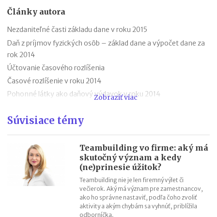
Články autora
Nezdaniteľné časti základu dane v roku 2015
Daň z príjmov fyzických osôb – základ dane a výpočet dane za
rok 2014
Účtovanie časového rozlíšenia
Časové rozlíšenie v roku 2014
Pohonné látky ako daňový výdavok v roku 2014
Zobraziť viac
Nezdaniteľné časti základu dane v roku 2014
Súvisiace témy
Odpustenie odvodov pri zamestnávaní dlhodobo
nezamestnaných invalidných dôchodcov
Dane a odvody pri zamestnaní dôchodcu v roku 2014
Teambuilding vo firme: aký má
skutočný význam a kedy
Odvody starobného dôchodcu
(ne)prinesie úžitok?
Odvody invalidného dôchodcu
Teambuilding nie je len firemný výlet či
večierok. Aký má význam pre zamestnancov,
ako ho správne nastaviť, podľa čoho zvoliť
aktivity a akým chybám sa vyhnúť, priblížila
odborníčka.