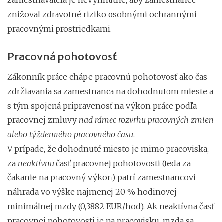
znižoval zdravotné riziko osobnými ochrannými
pracovnými prostriedkami.
Pracovná pohotovosť
Zákonník práce chápe pracovnú pohotovosť ako čas
zdržiavania sa zamestnanca na dohodnutom mieste a
s tým spojená pripravenosť na výkon práce podľa
pracovnej zmluvy
nad rámec rozvrhu pracovných zmien
alebo týždenného pracovného času
.
V prípade, že dohodnuté miesto je mimo pracoviska,
za
neaktívnu
časť pracovnej pohotovosti (teda za
čakanie na pracovný výkon) patrí zamestnancovi
náhrada vo výške najmenej 20 % hodinovej
minimálnej mzdy (0,3882 EUR/hod). Ak neaktívna časť
pracovnej pohotovosti je na pracovisku, mzda sa