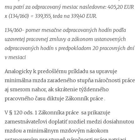
mu patrí za odpracovaný mesiac nasledovne: 405,20 EUR
x (134/160) = 339,355, teda na 339,40 EUR.
134/160- pomer mesačne odpracovaných hodín podľa
uzavretej pracovnej zmluvy a zákonom ustanovených
odpracovaných hodín s predpokladom 20 pracovných dní
v mesiaci
Analogicky k predošlému príkladu sa upravuje
minimálna mzda zaradeného stupňa náročnosti práce
aj smerom nahor, ak skrátenie týždenného
pracovného času diktuje Zákonník práce .
V § 120 ods. 1 Zákonníka práce sa prikazuje
zamestnávateľovi doplatiť rozdiel medzi dosiahnutou
mzdou a minimálnym mzdovým nárokom
ustanoveným pre stupeň náročnosti práce patriaci