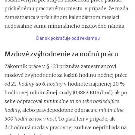
príslušnému pracovnému miestu, v prípade, že mzda
zamestnanca v príslušnom kalendárnom mesiaci
nedosiahne sumu minimálneho mzdového nároku.
Článok pokračuje pod reklamou
Mzdové zvýhodnenie za nočnú prácu
Zákonník práce v § 123 priznáva zamestnancovi
mzdové zvýhodnenie za každú hodinu nočnej práce
od 22. hodiny do 6. hodiny
v hodnote najmenej 20 %
hodinovej minimálnej mzdy (0,3882 EUR/hod), ak po
sebe odpracoval
minimálne tri po sebe nasledujúce
hodiny
, alebo pravdepodobne odpracuje
minimálne
500 hodín za rok
v noci
. To platí len v prípade, ak
dohodnutá mzda v pracovnej zmluve neprihliada na