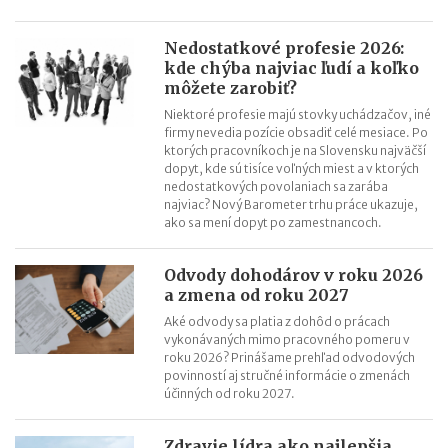
Nedostatkové profesie 2026:
kde chýba najviac ľudí a koľko
môžete zarobiť?
Niektoré profesie majú stovky uchádzačov, iné
firmy nevedia pozície obsadiť celé mesiace. Po
ktorých pracovníkoch je na Slovensku najväčší
dopyt, kde sú tisíce voľných miest a v ktorých
nedostatkových povolaniach sa zarába
najviac? Nový Barometer trhu práce ukazuje,
ako sa mení dopyt po zamestnancoch.
Odvody dohodárov v roku 2026
a zmena od roku 2027
Aké odvody sa platia z dohôd o prácach
vykonávaných mimo pracovného pomeru v
roku 2026? Prinášame prehľad odvodových
povinností aj stručné informácie o zmenách
účinných od roku 2027.
Zdravie lídra ako najlepšia