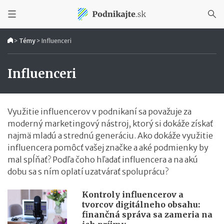
>
Témy
>
Influenceri
Influenceri
Využitie influencerov v podnikaní sa považuje za
moderný marketingový nástroj, ktorý si dokáže získať
najmä mladú a strednú generáciu. Ako dokáže využitie
influencera pomôcť vašej značke a aké podmienky by
mal spĺňať? Podľa čoho hľadať influencera a na akú
dobu sa s ním oplatí uzatvárať spoluprácu?
Kontroly influencerov a
tvorcov digitálneho obsahu:
finančná správa sa zameria na