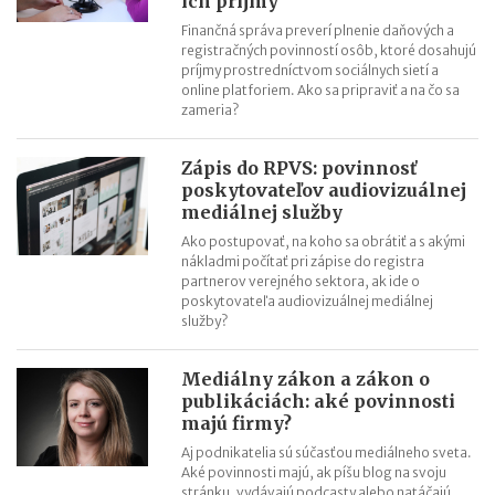
ich príjmy
Finančná správa preverí plnenie daňových a
registračných povinností osôb, ktoré dosahujú
príjmy prostredníctvom sociálnych sietí a
online platforiem. Ako sa pripraviť a na čo sa
zameria?
Zápis do RPVS: povinnosť
poskytovateľov audiovizuálnej
mediálnej služby
Ako postupovať, na koho sa obrátiť a s akými
nákladmi počítať pri zápise do registra
partnerov verejného sektora, ak ide o
poskytovateľa audiovizuálnej mediálnej
služby?
Mediálny zákon a zákon o
publikáciách: aké povinnosti
majú firmy?
Aj podnikatelia sú súčasťou mediálneho sveta.
Aké povinnosti majú, ak píšu blog na svoju
stránku, vydávajú podcasty alebo natáčajú