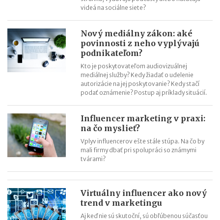
videá na sociálne siete?
Nový mediálny zákon: aké
povinnosti z neho vyplývajú
podnikateľom?
Kto je poskytovateľom audiovizuálnej
mediálnej služby? Kedy žiadať o udelenie
autorizácie na jej poskytovanie? Kedy stačí
podať oznámenie? Postup aj príklady situácií.
Influencer marketing v praxi:
na čo myslieť?
Vplyv influencerov ešte stále stúpa. Na čo by
mali firmy dbať pri spolupráci so známymi
tvárami?
Virtuálny influencer ako nový
trend v marketingu
Aj keď nie sú skutoční, sú obľúbenou súčasťou