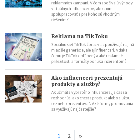
reklamných kampaní. V čom spočívajú výhody
virtuálnych influencerov, ako s nimi
spolupracovať a pre koho sú vhodným
riešením?
Reklama na TikToku
Sociálnu sieť TikTok čoraz viac používajú najmä
mladšie generácie, ale aj influenceri. Vďaka
čomu je TikTok obľúbený a aké reklamné
príležitosti a formáty ponúka inzerentom?
Ako influenceri prezentujú
produkty a služby?
Ak už máte vybratého influencera, je čas sa
rozhodnúť, ako chcete produkt alebo službu
cez neho prezentovať. Aké formy promovania
sa využívajú najčastejšie?
Nasledujúca strana
1
2
»