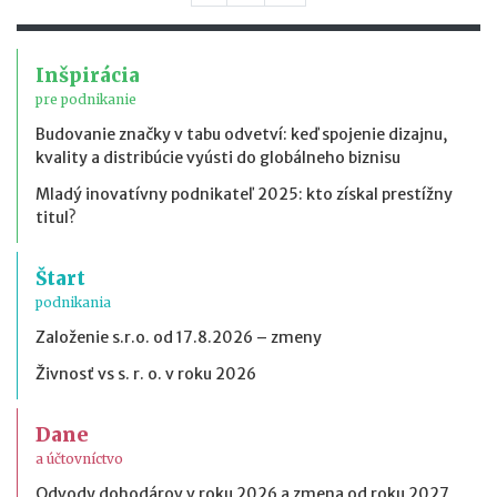
Inšpirácia
pre podnikanie
Budovanie značky v tabu odvetví: keď spojenie dizajnu,
kvality a distribúcie vyústi do globálneho biznisu
Mladý inovatívny podnikateľ 2025: kto získal prestížny
titul?
Štart
podnikania
Založenie s.r.o. od 17.8.2026 – zmeny
Živnosť vs s. r. o. v roku 2026
Dane
a účtovníctvo
Odvody dohodárov v roku 2026 a zmena od roku 2027