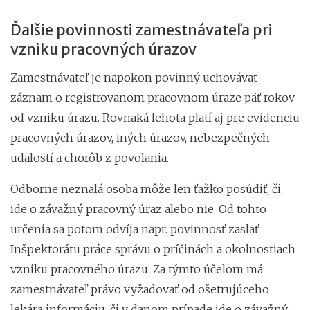
Ďalšie povinnosti zamestnávateľa pri
vzniku pracovných úrazov
Zamestnávateľ je napokon povinný uchovávať
záznam o registrovanom pracovnom úraze päť rokov
od vzniku úrazu. Rovnaká lehota platí aj pre evidenciu
pracovných úrazov, iných úrazov, nebezpečných
udalostí a chorôb z povolania.
Odborne neznalá osoba môže len ťažko posúdiť, či
ide o závažný pracovný úraz alebo nie. Od tohto
určenia sa potom odvíja napr. povinnosť zaslať
Inšpektorátu práce správu o príčinách a okolnostiach
vzniku pracovného úrazu. Za týmto účelom má
zamestnávateľ právo vyžadovať od ošetrujúceho
lekára informáciu, či v danom prípade ide o závažný