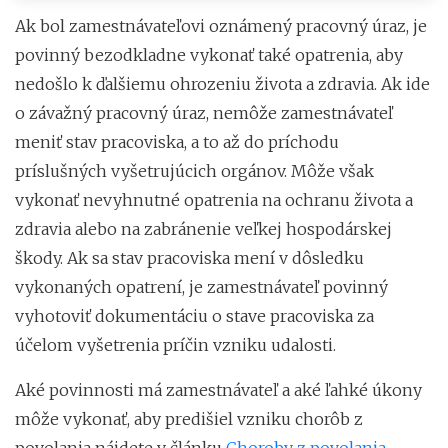
Ak bol zamestnávateľovi oznámený pracovný úraz, je
povinný bezodkladne vykonať také opatrenia, aby
nedošlo k ďalšiemu ohrozeniu života a zdravia. Ak ide
o závažný pracovný úraz, nemôže zamestnávateľ
meniť stav pracoviska, a to až do príchodu
príslušných vyšetrujúcich orgánov. Môže však
vykonať nevyhnutné opatrenia na ochranu života a
zdravia alebo na zabránenie veľkej hospodárskej
škody. Ak sa stav pracoviska mení v dôsledku
vykonaných opatrení, je zamestnávateľ povinný
vyhotoviť dokumentáciu o stave pracoviska za
účelom vyšetrenia príčin vzniku udalosti.
Aké povinnosti má zamestnávateľ a aké ľahké úkony
môže vykonať, aby predišiel vzniku chorôb z
povolania nájdete v článku
Choroby z povolania –