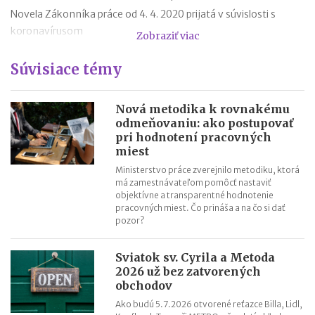
Novela Zákonníka práce od 4. 4. 2020 prijatá v súvislosti s
koronavírusom
Zobraziť viac
Zmluva o výpožičke - vzor
Súvisiace témy
Dohoda o skončení pracovného pomeru - vzor
Výpoveď z organizačných dôvodov
Zámenná zmluva a jej vzor
Nová metodika k rovnakému
odmeňovaniu: ako postupovať
Zákon o mimoriadnych opatreniach v justícii v súvislosti so
pri hodnotení pracovných
šírením koronavírusu
miest
Ministerstvo práce zverejnilo metodiku, ktorá
má zamestnávateľom pomôcť nastaviť
objektívne a transparentné hodnotenie
pracovných miest. Čo prináša a na čo si dať
pozor?
Sviatok sv. Cyrila a Metoda
2026 už bez zatvorených
obchodov
Ako budú 5.7.2026 otvorené reťazce Billa, Lidl,