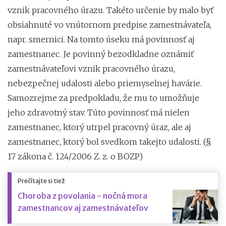
vznik pracovného úrazu. Takéto určenie by malo byť
obsiahnuté vo vnútornom predpise zamestnávateľa,
napr. smernici. Na tomto úseku má povinnosť aj
zamestnanec. Je povinný bezodkladne oznámiť
zamestnávateľovi vznik pracovného úrazu,
nebezpečnej udalosti alebo priemyselnej havárie.
Samozrejme za predpokladu, že mu to umožňuje
jeho zdravotný stav. Túto povinnosť má nielen
zamestnanec, ktorý utrpel pracovný úraz, ale aj
zamestnanec, ktorý bol svedkom takejto udalosti. (§
17 zákona č. 124/2006 Z. z. o BOZP)
Prečítajte si tiež
Choroba z povolania - nočná mora
zamestnancov aj zamestnávateľov