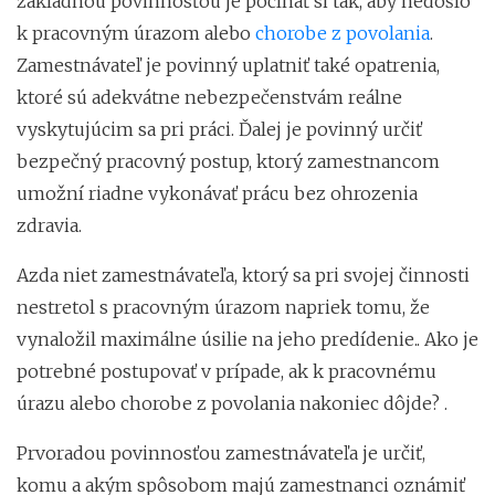
základnou povinnosťou je počínať si tak, aby nedošlo
k pracovným úrazom alebo
chorobe z povolania
.
Zamestnávateľ je povinný uplatniť také opatrenia,
ktoré sú adekvátne nebezpečenstvám reálne
vyskytujúcim sa pri práci. Ďalej je povinný určiť
bezpečný pracovný postup, ktorý zamestnancom
umožní riadne vykonávať prácu bez ohrozenia
zdravia.
Azda niet zamestnávateľa, ktorý sa pri svojej činnosti
nestretol s pracovným úrazom napriek tomu, že
vynaložil maximálne úsilie na jeho predídenie.. Ako je
potrebné postupovať v prípade, ak k pracovnému
úrazu alebo chorobe z povolania nakoniec dôjde? .
Prvoradou povinnosťou zamestnávateľa je určiť,
komu a akým spôsobom majú zamestnanci oznámiť