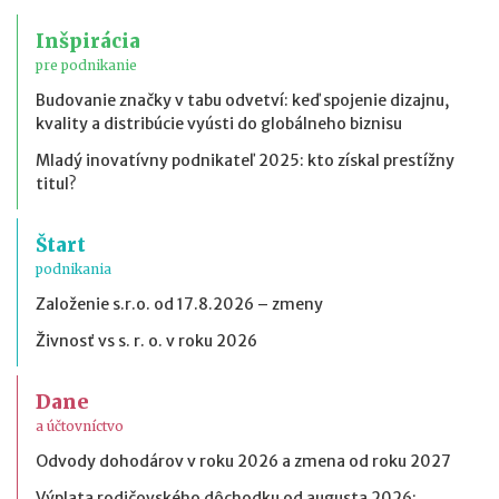
Inšpirácia
pre podnikanie
Budovanie značky v tabu odvetví: keď spojenie dizajnu,
kvality a distribúcie vyústi do globálneho biznisu
Mladý inovatívny podnikateľ 2025: kto získal prestížny
titul?
Štart
podnikania
Založenie s.r.o. od 17.8.2026 – zmeny
Živnosť vs s. r. o. v roku 2026
Dane
a účtovníctvo
Odvody dohodárov v roku 2026 a zmena od roku 2027
Výplata rodičovského dôchodku od augusta 2026: