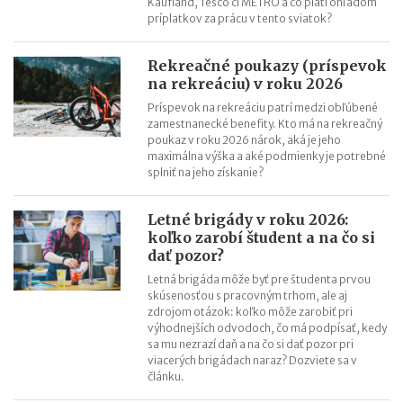
Kaufland, Tesco či METRO a čo platí ohľadom
príplatkov za prácu v tento sviatok?
Rekreačné poukazy (príspevok
na rekreáciu) v roku 2026
Príspevok na rekreáciu patrí medzi obľúbené
zamestnanecké benefity. Kto má na rekreačný
poukaz v roku 2026 nárok, aká je jeho
maximálna výška a aké podmienky je potrebné
splniť na jeho získanie?
Letné brigády v roku 2026:
koľko zarobí študent a na čo si
dať pozor?
Letná brigáda môže byť pre študenta prvou
skúsenosťou s pracovným trhom, ale aj
zdrojom otázok: koľko môže zarobiť pri
výhodnejších odvodoch, čo má podpísať, kedy
sa mu nezrazí daň a na čo si dať pozor pri
viacerých brigádach naraz? Dozviete sa v
článku.