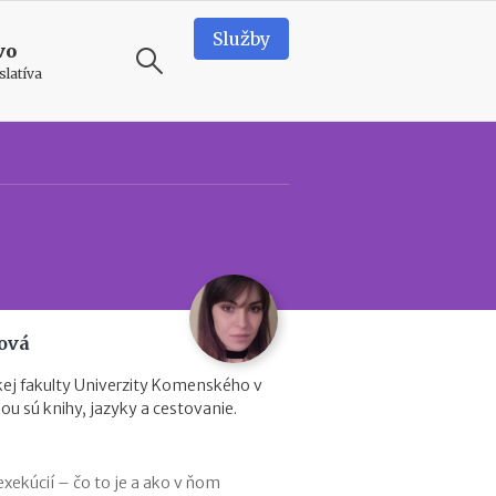
Služby
vo
slatíva
ODPORÚČAME
T
e
a
m
b
u
i
ová
l
d
ej fakulty Univerzity Komenského v
i
ubou sú knihy, jazyky a cestovanie.
n
g
v
exekúcií – čo to je a ako v ňom
o