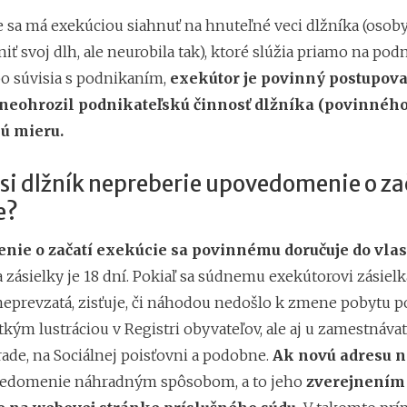
e sa má exekúciou siahnuť na hnuteľné veci dlžníka (osoby,
iť svoj dlh, ale neurobila tak), ktoré slúžia priamo na pod
bo súvisia s podnikaním,
exekútor je povinný postupovať
neohrozil podnikateľskú činnosť dlžníka (povinného
ú mieru.
 si dlžník nepreberie upovedomenie o za
e?
ie o začatí exekúcie sa povinnému doručuje do vlas
zásielky je 18 dní. Pokiaľ sa súdnemu exekútorovi zásielka
neprevzatá, zisťuje, či náhodou nedošlo k zmene pobytu p
kým lustráciou v Registri obyvateľov, ale aj u zamestnávat
de, na Sociálnej poisťovni a podobne.
Ak novú adresu ne
vedomenie náhradným spôsobom, a to jeho
zverejnením 