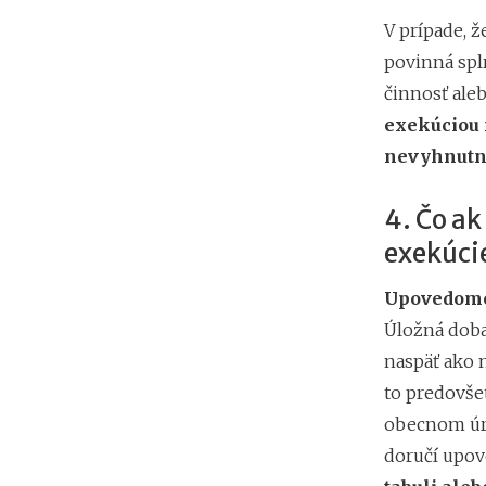
V prípade, ž
povinná spln
činnosť ale
exekúciou 
nevyhnutn
4. Čo ak
exekúci
Upovedomen
Úložná doba 
naspäť ako 
to predovšet
obecnom úra
doručí upo