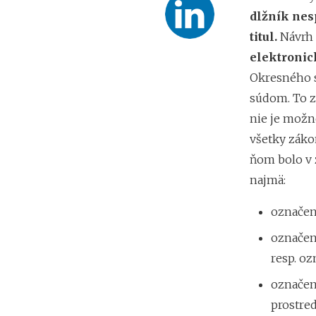
dlžník nes
titul.
Návrh 
elektronic
Okresného s
súdom. To z
nie je možn
všetky záko
ňom bolo v
najmä:
označen
označen
resp. o
označen
prostre