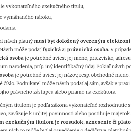
ie vykonateľného exekučného titulu,
e vymáhaného nároku,
odania.
ol návrh platný
musí byť doložený overeným elektron
Návrh môže podať
fyzická
aj
právnická osoba.
V prípade
ická
osoba
je potrebné uviesť jej meno, priezvisko, adresu
tum narodenia
,
príp. iný identifikačný údaj. Pokiaľ návrh p
osoba
je potrebné uviesť jej názov, resp. obchodné meno, 
é číslo. Podnikateľ môže návrh podať aj sám, avšak v praxi
vojho právneho zástupcu alebo priamo na exekútora.
čným titulom je podľa zákona vykonateľné rozhodnutie s
vo, zaväzuje k určitej povinnosti alebo postihuje majetok.
ím exekučným titulom je rozsudok, uznesenie či plat
em nich to môže byť aj osvedčenie o dedičstve, platobný 