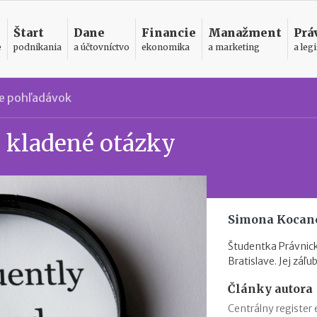
Štart
Dane
Financie
Manažment
Prá
e
podnikania
a účtovníctvo
ekonomika
a marketing
a legi
e pohľadávok
o kladené otázky
Simona Kocan
Študentka Právnick
Bratislave. Jej záľ
Články autora
Centrálny register 