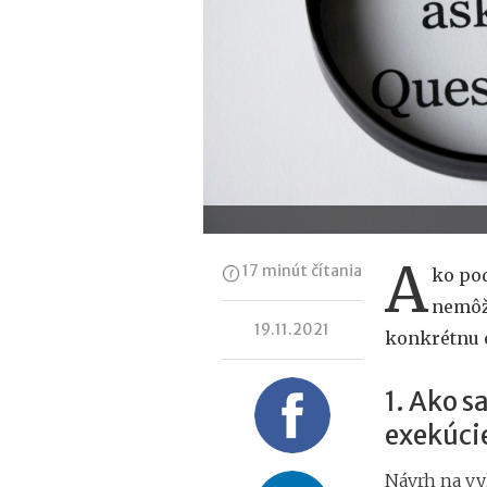
A
17 minút čítania
ko pod
nemôž
19.11.2021
konkrétnu e
1. Ako s
exekúci
Návrh na v