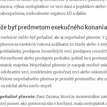
isnica, výkaz nedoplatkov vo veci daní a poplatkov alebo 
zabezpečenia, rozhodnutie orgánov EÚ a ďalšie.
ôže byť predmetom exekučného konani
xekúcie môže byť peňažné, ale aj nepeňažné plnenie. V 
lnenia sa exekúcia vykoná zrážkami zo mzdy alebo z iný
pohľadávky, predajom hnuteľných vecí, predajom cenných
hnuteľnosti alebo predajom podniku, pokiaľ sa u povinn
statok majetku.
Nepeňažné plnenie je naopak možné usk
 odobratím veci, rozdelením spoločnej veci alebo uskuto
Účelom nepeňažného plnenia je prinútiť povinného, aby n
 sa zdržal alebo niečo strpel.
 peňažné plnenie:
Pani Zuzana, ktorá je momentálne za
ovný pomer ako pomocná sila v kuchyni, mala nedoplatok 