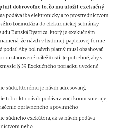
plnil dobrovoľne to, čo mu uložil exekučný
sa podáva iba elektronicky a to prostredníctvom
kého formulára
do elektronickej schránky
údu Banská Bystrica
,
ktorý je exekučným
namená, že návrh v listinnej-papierovej forme
é podať. Aby bol návrh platný musí obsahovať
nom stanovené náležitosti. Je potrebné, aby v
 zmysle § 39 Exekučného poriadku uvedené
ie súdu, ktorému je návrh adresovaný,
ie toho, kto návrh podáva a voči komu smeruje,
značenie oprávneného a povinného
ie súdneho exekútora, ak sa návrh podáva
dníctvom neho,