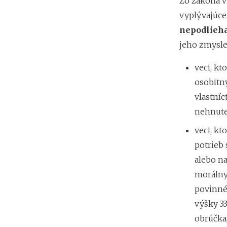
Zo zákona v
vyplývajúcej
nepodlieha
jeho zmysl
veci, kt
osobitný
vlastníc
nehnuteľ
veci, k
potrieb 
alebo na
morálnym
povinné
výšky 3
obrúčka,