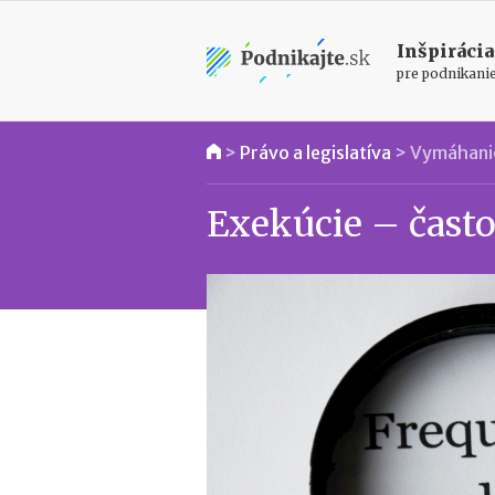
Inšpirácia
pre podnikani
>
Právo a legislatíva
>
Vymáhani
Exekúcie – čast