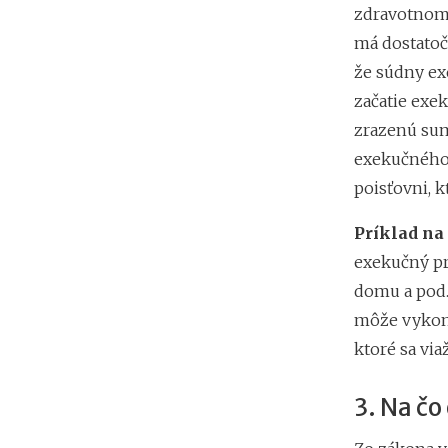
zdravotnom 
má dostatoč
že súdny exe
začatie exek
zrazenú sum
exekučného 
poisťovni, 
Príklad na
exekučný pr
domu a pod.
môže vykona
ktoré sa vi
3. Na č