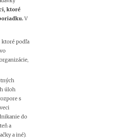
b
adávky
i
ci, ktoré
ť
poriadku.
V
?
N
 ktoré podľa
o
 vo
v
é
organizácie,
p
o
d
otných
m
ch úloh
i
e
rozpore s
n
veci
k
y
dnikanie do
p
teň a
r
e
ačky a iné).