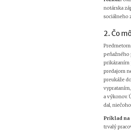
notárska záp
sociálneho 
2. Čo m
Predmetom e
peňažného p
prikázaním 
predajom ne
preukáže do
vyprataním,
a výkonov. 
dal, niečoho
Príklad na
trvalý prac