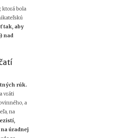
h
y
 ktorá bola
p
nikateľskú
o
t
 tak, aby
é
) nad
k
y
o
d
čatí
1
.
1
.
tných rúk.
2
0
 vráti
2
ovinného, a
7
:
eľa, na
n
zistí,
á
na úradnej
v
r