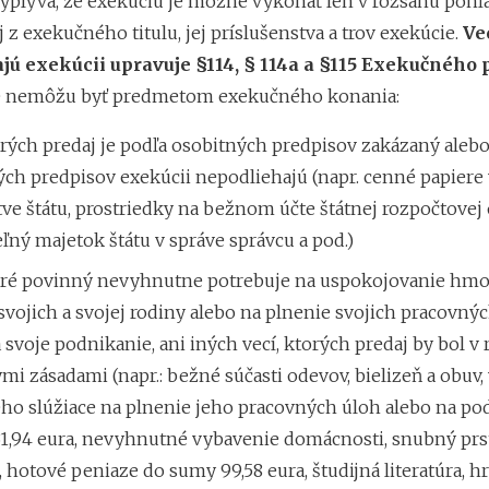
yplýva, že exekúciu je možné vykonať len v rozsahu pohľ
 z exekučného titulu, jej príslušenstva a trov exekúcie.
Ve
jú exekúcii upravuje §114, § 114a a §115 Exekučného 
e nemôžu byť predmetom exekučného konania:
orých predaj je podľa osobitných predpisov zakázaný alebo
ch predpisov exekúcii nepodliehajú (napr. cenné papiere
tve štátu, prostriedky na bežnom účte štátnej rozpočtovej 
ný majetok štátu v správe správcu a pod.)
toré povinný nevyhnutne potrebuje na uspokojovanie hm
svojich a svojej rodiny alebo na plnenie svojich pracovný
 svoje podnikanie, ani iných vecí, ktorých predaj by bol v 
i zásadami (napr.: bežné súčasti odevov, bielizeň a obuv, 
ho slúžiace na plnenie jeho pracovných úloh alebo na po
31,94 eura, nevyhnutné vybavenie domácnosti, snubný prs
 hotové peniaze do sumy 99,58 eura, študijná literatúra, hr