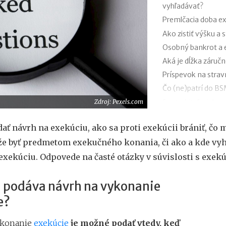
vyhľadávať?
Premlčacia doba e
Ako zistiť výšku a 
Osobný bankrot a 
Aká je dĺžka záruč
Príspevok na strav
Čo (ne)patrí do B
Spotrebiteľ a jeho
Zdroj: Pexels.com
Splnomocnenie (p
ať návrh na exekúciu, ako sa proti exekúcii brániť, čo 
Výpovedná doba a 
e byť predmetom exekučného konania, či ako a kde vyh
xekúciu. Odpovede na časté otázky v súvislosti s exek
a podáva návrh na vykonanie
e?
ykonanie
exekúcie
je možné podať vtedy, keď