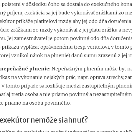
poistení v dôsledku čoho sa dostala do exekučného kona
ný príjem, exekúcia sa jej bude vykonávať zrážkami zo mzd
kútor prikáže platiteľovi mzdy, aby jej odo dňa doručenia
úcie zrážkami zo mzdy vykonával z jej platu zrážku a nevy
u. Jej zamestnávateľ je potom povinný odo dňa doručeni
príkazu vyplácať oprávnenému (resp. veriteľovi, v tomto 
ktorej vznikol nárok na plnenie) danú sumu zrazenú z jej 
 nepeňažné plnenie:
Nepeňažným plnením môže byť na
íkaz na vykonanie nejakých prác, napr. oprava strechy, za
 V tomto prípade sa rozlišuje medzi zastupiteľným plnení
ť aj tretia osoba a nie priamo povinný a nezastupiteľný
aže priamo na osobu povinného.
o exekútor nemôže siahnuť?