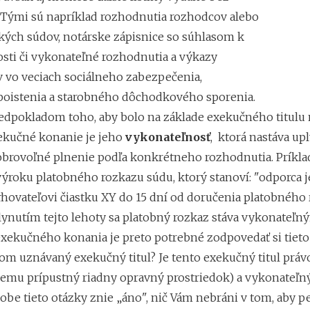
. Tými sú napríklad rozhodnutia rozhodcov alebo
ých súdov, notárske zápisnice so súhlasom k
sti či vykonateľné rozhodnutia a výkazy
 vo veciach sociálneho zabezpečenia,
poistenia a starobného dôchodkového sporenia.
dpokladom toho, aby bolo na základe exekučného titul
xekučné konanie je jeho
vykonateľnosť
, ktorá nastáva up
obrovoľné plnenie podľa konkrétneho rozhodnutia. Prík
výroku platobného rozkazu súdu, ktorý stanoví: "odporca 
rhovateľovi čiastku XY do 15 dní od doručenia platobného 
nutím tejto lehoty sa platobný rozkaz stáva vykonateľn
xekučného konania je preto potrebné zodpovedať si tieto
 uznávaný exekučný titul? Je tento exekučný titul právop
 nemu prípustný riadny opravný prostriedok) a vykonateľn
obe tieto otázky znie „áno", nič Vám nebráni v tom, aby p