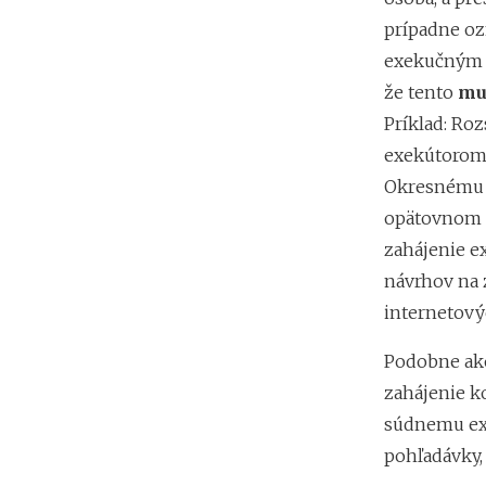
prípadne oz
exekučným t
že tento
mu
Príklad: Ro
exekútorom 
Okresnému s
opätovnom o
zahájenie e
návrhov na 
internetový
Podobne ak
zahájenie k
súdnemu exe
pohľadávky,