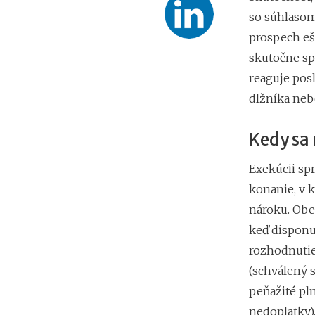
so súhlasom
prospech eš
skutočne spl
reaguje po
dlžníka neb
Kedy sa
Exekúcii sp
konanie, v
nároku. Obe
keď disponu
rozhodnutie
(schválený 
peňažité pl
nedoplatky),