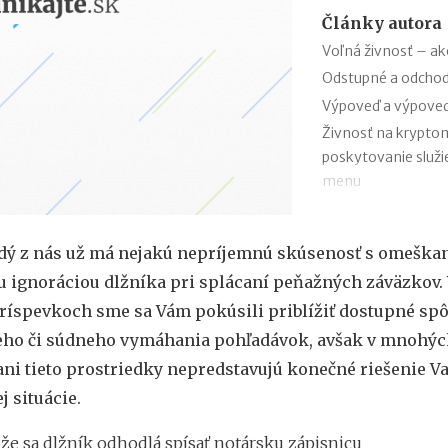
Články autora
Voľná živnosť – ako
Odstupné a odcho
Výpoveď a výpove
Živnosť na kryptom
poskytovanie služi
menu
Ako registrovať o
príspevkom do 1 5
ždý z nás už má nejakú nepríjemnú skúsenosť s omeška
Ako registrovať o
 ignoráciou dlžníka pri splácaní peňažných záväzkov. 
príspevkom od EÚ 
ríspevkoch sme sa Vám pokúsili priblížiť dostupné sp
Výmaz organizačnýc
nepotvrdia svoje ú
o či súdneho vymáhania pohľadávok, avšak v mnohýc
Povinný zápis rodn
ni tieto prostriedky nepredstavujú konečné riešenie Va
obchodného registr
j situácie.
Odmena likvidátora
Výhody vstupu spol
 že sa dlžník odhodlá spísať notársku zápisnicu