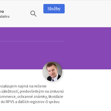
Služby
vo
slatíva
ODPORÚČAME
T
e
a
m
b
u
i
l
d
cializujem najmä na riešenie
i
záležitostí, predovšetkým na zmluvnú
n
commerce, ochranné známky, likvidácie
g
 do RPVS a ďalších registrov či správu
v
o