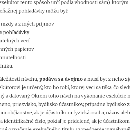
exekútor tento spôsob určí podľa vhodnosti sám), ktorým 
eňažnej pohľadávky môžu byť:
o mzdy a z iných príjmov
ie pohľadávky
uteľných vecí
enných papierov
ehnuteľnosti
dniku.
áležitostí návrhu,
podáva sa dvojmo
a musí byť z neho zj
útorovi je určený, kto ho robí, ktorej veci sa týka, čo sled
ný a datovaný. Okrem toho návrh na vykonanie exekúcie 
eno, priezvisko, bydlisko účastníkov, prípadne bydlisko z
nom občianstve, ak je účastníkom fyzická osoba, názov al
a identifikačné číslo, pokiaľ je pridelené, ak je účastníko
esné označenie exekučného titulu, vymedzenie vymáhané