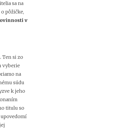
telia sa na
e
s
 o pôžičke,
i
ovinnosti v
e
2
0
2
6
:
. Ten si zo
k
d
 vyberie
e
priamo na
c
h
ecnému súdu
ý
yzve k jeho
b
a
ykonaním
n
o titulu so
a
j
ne upovedomí
v
jej
i