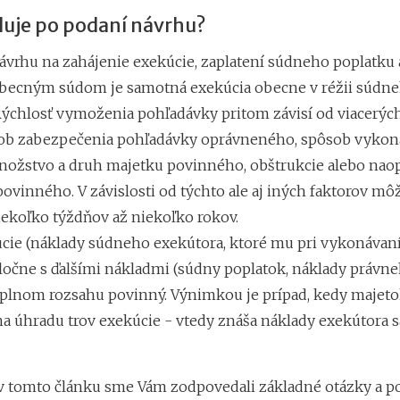
duje po podaní návrhu?
ávrhu na zahájenie exekúcie, zaplatení súdneho poplatku 
becným súdom je samotná exekúcia obecne v réžii súdn
Rýchlosť vymoženia pohľadávky pritom závisí od viacerých
ob zabezpečenia pohľadávky oprávneného, spôsob vykon
nožstvo a druh majetku povinného, obštrukcie alebo nao
ovinného. V závislosti od týchto ale aj iných faktorov mô
iekoľko týždňov až niekoľko rokov.
cie (náklady súdneho exekútora, ktoré mu pri vykonávan
oločne s ďalšími nákladmi (súdny poplatok, náklady právn
 v plnom rozsahu povinný. Výnimkou je prípad, kedy majeto
 na úhradu trov exekúcie - vtedy znáša náklady exekútora 
v tomto článku sme Vám zodpovedali základné otázky a p