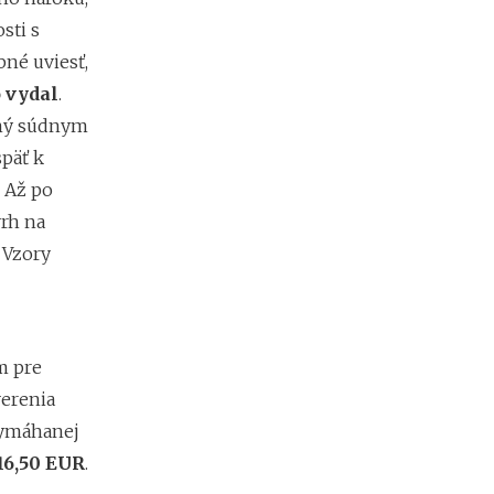
b
i
sti s
ť
bné uviesť,
?
 vydal
.
aný súdnym
N
päť k
o
v
 Až po
é
rh na
p
o
 Vzory
d
m
i
e
n
m pre
k
verenia
y
p
vymáhanej
r
16,50 EUR
.
e