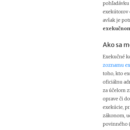
pohľadávku 
exekútorov 
avšak je po
exekučnom 
Ako sa m
Exekučné ko
zoznamu ex
toho, kto e
oficiálnu a
za účelom z
oprave či d
exekúcie, pr
zákonom, uč
povinného (