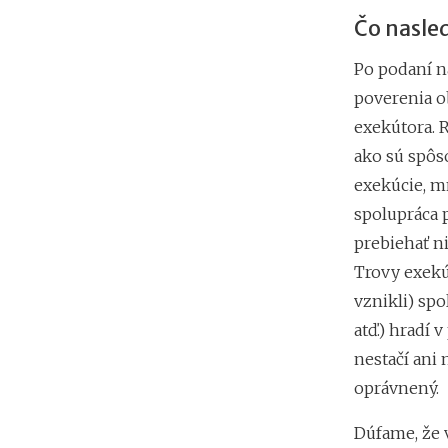
Čo nasle
Po podaní n
poverenia o
exekútora. 
ako sú spôs
exekúcie, m
spolupráca p
prebiehať n
Trovy exekú
vznikli) sp
atď.) hradí
nestačí ani
oprávnený.
Dúfame, že 