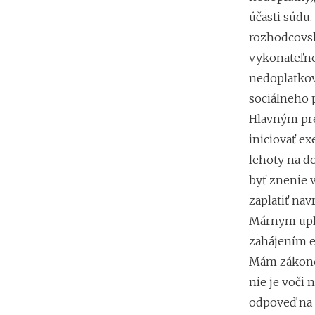
účasti súdu
rozhodcovsk
vykonateľno
nedoplatkov
sociálneho 
Hlavným pre
iniciovať e
lehoty na d
byť znenie 
zaplatiť nav
Márnym uply
zahájením e
Mám zákonom
nie je voči
odpoveď na 