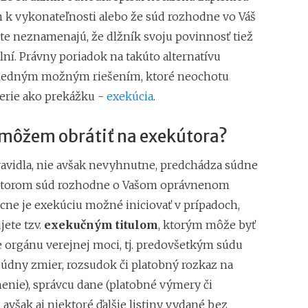
treba stihnúť?
 k vykonateľnosti alebo že súd rozhodne vo Váš
te neznamenajú, že dlžník svoju povinnosť tiež
ní. Právny poriadok na takúto alternatívu
sledným možným riešením, ktoré neochotu
erie ako prekážku -
exekúcia
.
 môžem obrátiť na exekútora?
ravidla, nie avšak nevyhnutne, predchádza súdne
 ktorom súd rozhodne o Vašom oprávnenom
cne je exekúciu možné iniciovať v prípadoch,
jete tzv.
exekučným titulom
, ktorým môže byť
 orgánu verejnej moci, tj. predovšetkým súdu
súdny zmier, rozsudok či platobný rozkaz na
nenie), správcu dane (platobné výmery či
 avšak aj niektoré ďalšie listiny vydané bez