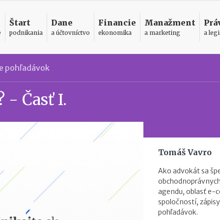
Štart
Dane
Financie
Manažment
Prá
e
podnikania
a účtovníctvo
ekonomika
a marketing
a legi
e pohľadávok
- Časť I.
Tomáš Vavro
Ako advokát sa špe
obchodnoprávnych 
agendu, oblasť e-
spoločností, zápisy
pohľadávok.