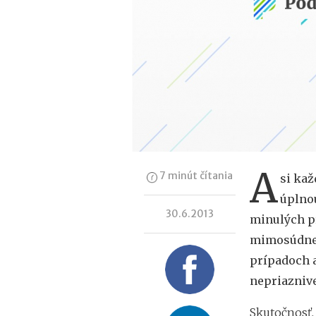
A
7 minút čítania
si ka
úplnou
30.6.2013
minulých p
mimosúdneh
prípadoch a
nepriaznive
Skutočnosť,