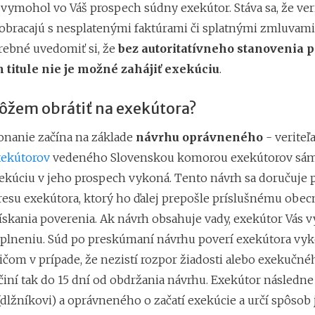
vymohol vo Váš prospech súdny exekútor. Stáva sa, že veri
obracajú s nesplatenými faktúrami či splatnými zmluvami
trebné uvedomiť si, že
bez autoritatívneho stanovenia p
titule nie je možné zahájiť exekúciu
.
ôžem obrátiť na exekútora?
nanie začína na základe
návrhu oprávneného
- veriteľa
ekútorov
vedeného Slovenskou komorou exekútorov sám
xekúciu v jeho prospech vykoná. Tento návrh sa doručuje 
dresu exekútora, ktorý ho ďalej prepošle príslušnému ob
ískania poverenia. Ak návrh obsahuje vady, exekútor Vás v
oplneniu. Súd po preskúmaní návrhu poverí exekútora v
ičom v prípade, že nezistí rozpor žiadosti alebo exekučnéh
iní tak do 15 dní od obdržania návrhu. Exekútor násled
dlžníkovi) a oprávneného o začatí exekúcie a určí spôsob 