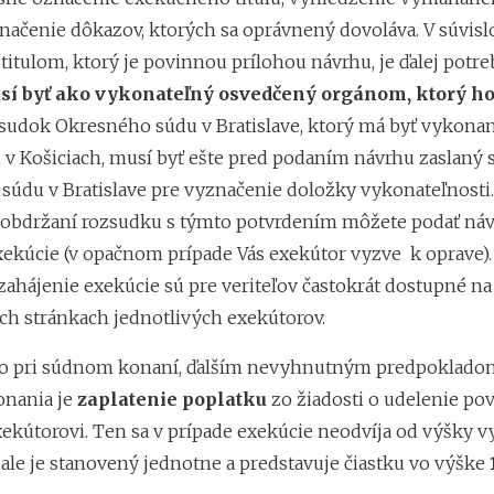
načenie dôkazov, ktorých sa oprávnený dovoláva. V súvislo
itulom, ktorý je povinnou prílohou návrhu, je ďalej potre
sí byť ako vykonateľný osvedčený orgánom, ktorý ho
zsudok Okresného súdu v Bratislave, ktorý má byť vykon
v Košiciach, musí byť ešte pred podaním návrhu zaslaný s
údu v Bratislave pre vyznačenie doložky vykonateľnosti.
bdržaní rozsudku s týmto potvrdením môžete podať náv
xekúcie (v opačnom prípade Vás exekútor vyzve k oprave).
zahájenie exekúcie sú pre veriteľov častokrát dostupné na
ch stránkach jednotlivých exekútorov.
o pri súdnom konaní, ďalším nevyhnutným predpoklado
onania je
zaplatenie poplatku
zo žiadosti o udelenie po
kútorovi. Ten sa v prípade exekúcie neodvíja od výšky 
 ale je stanovený jednotne a predstavuje čiastku vo výške