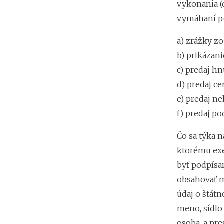
vykonania (
vymáhaní p
a) zrážky z
b) prikázan
c) predaj hn
d) predaj c
e) predaj n
f) predaj po
Čo sa týka n
ktorému exek
byť podpísa
obsahovať m
údaj o štát
meno, sídlo 
osoba, a pr