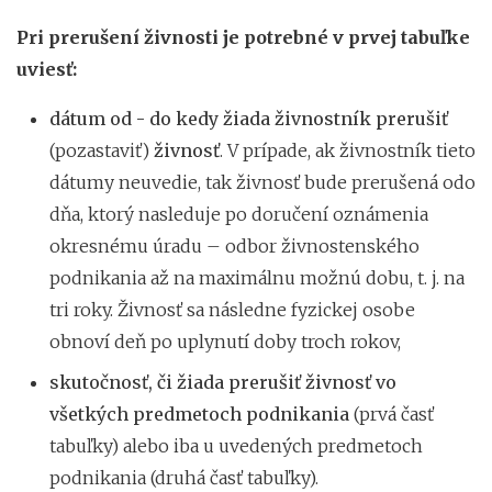
Pri prerušení živnosti je potrebné v prvej tabuľke
uviesť:
dátum od - do kedy žiada živnostník prerušiť
(pozastaviť)
živnosť
. V prípade, ak živnostník tieto
dátumy neuvedie, tak živnosť bude prerušená odo
dňa, ktorý nasleduje po doručení oznámenia
okresnému úradu – odbor živnostenského
podnikania až na maximálnu možnú dobu, t. j. na
tri roky. Živnosť sa následne fyzickej osobe
obnoví deň po uplynutí doby troch rokov,
skutočnosť, či žiada prerušiť živnosť vo
všetkých predmetoch podnikania
(prvá časť
tabuľky) alebo iba u uvedených predmetoch
podnikania (druhá časť tabuľky).