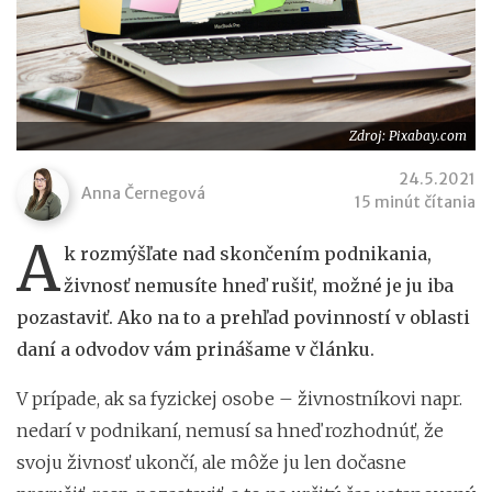
Zdroj: Pixabay.com
24.5.2021
Anna Černegová
15 minút čítania
A
k rozmýšľate nad skončením podnikania,
živnosť nemusíte hneď rušiť, možné je ju iba
pozastaviť. Ako na to a prehľad povinností v oblasti
daní a odvodov vám prinášame v článku.
V prípade, ak sa fyzickej osobe – živnostníkovi napr.
nedarí v podnikaní, nemusí sa hneď rozhodnúť, že
svoju živnosť ukončí, ale môže ju len dočasne