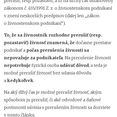
prerušiť, resp. pozastaviť, a to na určitý čas ustanovený
zákonom č. 455/1991 Z. z. o živnostenskom podnikaní
v znení neskorších predpisov (ďalej len „zákon
o živnostenskom podnikaní“).
To, že sa živnostník rozhodne prerušiť (resp.
pozastaviť) živnosť znamená, že
dočasne prestane
podnikať a
počas prerušenia živnosti sa
nepovažuje za podnikateľa
. Na prerušenie živnosti
nepotrebuje
fyzická osoba
udávať dôvod
, a teda je
možné prerušiť živnosť bez udania dôvodu
a
kedykoľvek
.
Na aký dlhý čas je možné prerušiť živnosť, akým
spôsobom ju prerušiť, či aké odvodové a daňové
povinnosti súvisia s prerušením živnosti sa dozviete
v tomto článku.