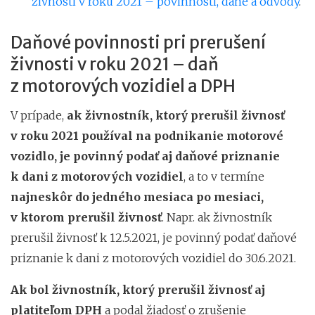
živnosti v roku 2021 – povinnosti, dane a odvody
.
Daňové povinnosti pri prerušení
živnosti v roku 2021 – daň
z motorových vozidiel a DPH
V prípade,
ak živnostník, ktorý prerušil živnosť
v roku 2021 používal na podnikanie motorové
vozidlo, je povinný podať aj daňové priznanie
k dani z motorových vozidiel
, a to v termíne
najneskôr do jedného mesiaca po mesiaci,
v ktorom prerušil živnosť
. Napr. ak živnostník
prerušil živnosť k 12.5.2021, je povinný podať daňové
priznanie k dani z motorových vozidiel do 30.6.2021.
Ak bol živnostník, ktorý prerušil živnosť aj
platiteľom DPH
a podal žiadosť o zrušenie