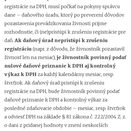
registrácie na DPH, musí počkať na pokyny správcu
dane – daňového úradu, ktorý po preverení dôvodov
pozastavenia prevádzkovania živnosti prijme
rozhodnutie, či (ne)pristúpi k zrušeniu registrácie pre
daň.
Ak daňový úrad nepristúpi k zrušeniu
registráciu
(napr. z dôvodu, že živnostník pozastavil
živnosť len na mesiac),
je živnostník povinný podať
nulové daňové priznanie k DPH aj kontrolný
výkaz k DPH
za každý kalendárny mesiac, resp.
štvrťrok. Ak daňový úrad pristúpi k zrušeniu
registrácie na DPH, bude živnostník povinný podať
daňové priznanie k DPH a kontrolný výkaz za
posledné zdaňovacie obdobie – mesiac, resp. štvrťrok
a odviesť DPH na základe § 81 zákona č. 222/2004 Z. z.
o dani z pridanej hodnoty v znení neskorších