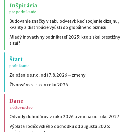
Inšpirácia
pre podnikanie
Budovanie značky v tabu odvetví: keď spojenie dizajnu,
kvality a distribúcie vyústi do globálneho biznisu
Mladý inovatívny podnikateľ 2025: kto získal prestížny
titul?
Štart
podnikania
Založenie s.r.o. od 17.8.2026 – zmeny
Živnosť vs s. r. o. v roku 2026
Dane
a účtovníctvo
Odvody dohodárov v roku 2026 a zmena od roku 2027
Výplata rodičovského dôchodku od augusta 2026: