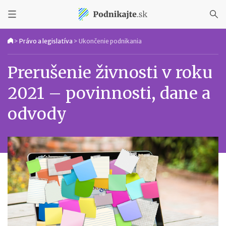
>
Právo a legislatíva
>
Ukončenie podnikania
Prerušenie živnosti v roku
2021 – povinnosti, dane a
odvody