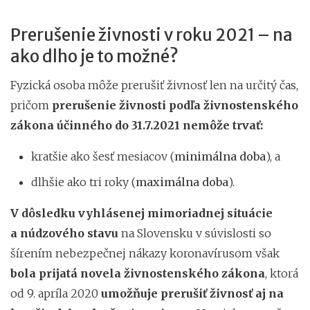
Prerušenie živnosti v roku 2021 – na
ako dlho je to možné?
Fyzická osoba môže prerušiť živnosť len na určitý čas,
pričom
prerušenie živnosti podľa živnostenského
zákona účinného do 31.7.2021 nemôže trvať:
kratšie ako šesť mesiacov (
minimálna doba
), a
dlhšie ako tri roky (
maximálna doba
).
V dôsledku vyhlásenej mimoriadnej situácie
a núdzového stavu
na Slovensku v súvislosti so
šírením nebezpečnej nákazy koronavírusom však
bola prijatá novela živnostenského zákona
, ktorá
od 9. apríla 2020
umožňuje prerušiť živnosť aj na