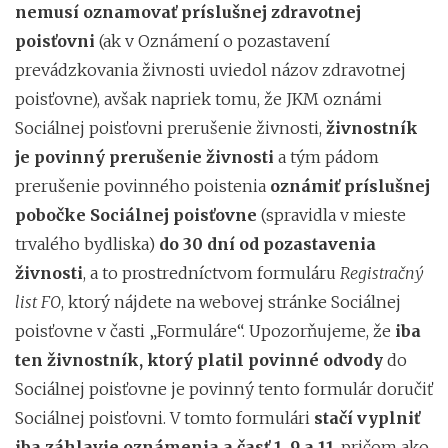
nemusí oznamovať príslušnej zdravotnej
poisťovni
(ak v Oznámení o pozastavení
prevádzkovania živnosti uviedol názov zdravotnej
poisťovne), avšak napriek tomu, že JKM oznámi
Sociálnej poisťovni prerušenie živnosti,
živnostník
je povinný prerušenie živnosti
a tým pádom
prerušenie povinného poistenia
oznámiť príslušnej
pobočke Sociálnej poisťovne
(spravidla v mieste
trvalého bydliska)
do 30 dní od pozastavenia
živnosti
, a to prostredníctvom formuláru
Registračný
list FO
, ktorý nájdete na webovej stránke Sociálnej
poisťovne v časti „Formuláre“. Upozorňujeme, že
iba
ten živnostník, ktorý platil povinné odvody
do
Sociálnej poisťovne je povinný tento formulár doručiť
Sociálnej poisťovni. V tomto formulári
stačí vyplniť
iba záhlavie oznámenia a časť 1, 9 a 11
, pričom ako