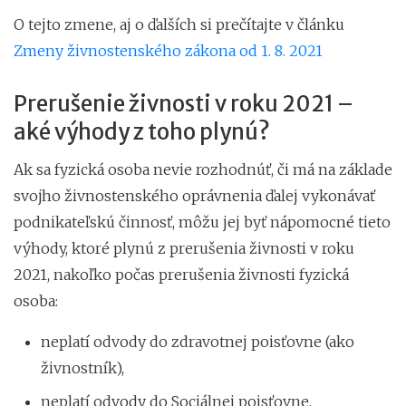
O tejto zmene, aj o ďalších si prečítajte v článku
Zmeny živnostenského zákona od 1. 8. 2021
Prerušenie živnosti v roku 2021 –
aké výhody z toho plynú?
Ak sa fyzická osoba nevie rozhodnúť, či má na základe
svojho živnostenského oprávnenia ďalej vykonávať
podnikateľskú činnosť, môžu jej byť nápomocné tieto
výhody, ktoré plynú z prerušenia živnosti v roku
2021, nakoľko počas prerušenia živnosti fyzická
osoba:
neplatí odvody do zdravotnej poisťovne (ako
živnostník),
neplatí odvody do Sociálnej poisťovne,