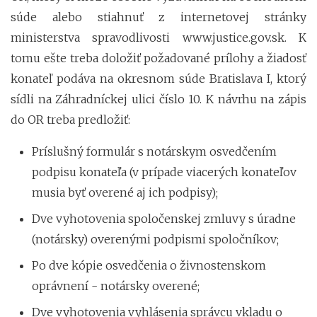
súde alebo stiahnuť z internetovej stránky
ministerstva spravodlivosti www.justice.gov.sk. K
tomu ešte treba doložiť požadované prílohy a žiadosť
konateľ podáva na okresnom súde Bratislava I, ktorý
sídli na Záhradníckej ulici číslo 10. K návrhu na zápis
do OR treba predložiť:
Príslušný formulár s notárskym osvedčením
podpisu konateľa (v prípade viacerých konateľov
musia byť overené aj ich podpisy);
Dve vyhotovenia spoločenskej zmluvy s úradne
(notársky) overenými podpismi spoločníkov;
Po dve kópie osvedčenia o živnostenskom
oprávnení - notársky overené;
Dve vyhotovenia vyhlásenia správcu vkladu o