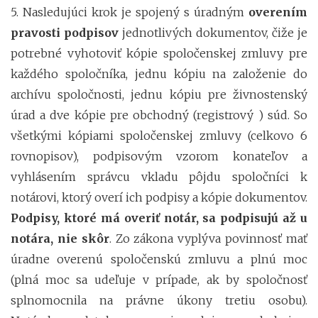
5. Nasledujúci krok je spojený s úradným
overením
pravosti podpisov
jednotlivých dokumentov, čiže je
potrebné vyhotoviť kópie spoločenskej zmluvy pre
každého spoločníka, jednu kópiu na založenie do
archívu spoločnosti, jednu kópiu pre živnostenský
úrad a dve kópie pre obchodný (registrový ) súd. So
všetkými kópiami spoločenskej zmluvy (celkovo 6
rovnopisov), podpisovým vzorom konateľov a
vyhlásením správcu vkladu pôjdu spoločníci k
notárovi, ktorý overí ich podpisy a kópie dokumentov.
Podpisy, ktoré má overiť notár, sa podpisujú až u
notára, nie skôr
. Zo zákona vyplýva povinnosť mať
úradne overenú spoločenskú zmluvu a plnú moc
(plná moc sa udeľuje v prípade, ak by spoločnosť
splnomocnila na právne úkony tretiu osobu).