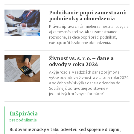
Podnikanie popri zamestnaní:
podmienky a obmedzenia
Právna úprava chráni nielen zamestnancov, ale
aj zamestnávateľov. Ak sa zamestnanec
rozhodne, že chce popri práci podnikať,
existujú určité zákonné obmedzenia.
Živnosť vs. s. r. o. – dane a
odvody v roku 2024
Aký je rozdiel v sadzbách dane z príjmov a
výške odvodov v živnosti a v s.r.o. v roku 2024
a od čoho závisí výška dane a odvodov do
Sociálnej či zdravotnej poisťovne v
jednotlivých právnych formách?
Inšpirácia
pre podnikanie
Budovanie značky v tabu odvetví: keď spojenie dizajnu,