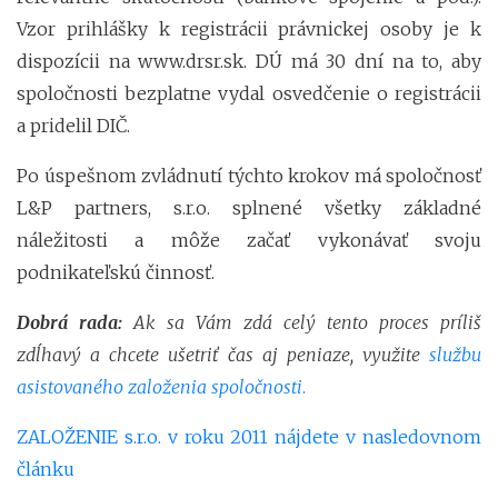
Vzor prihlášky k registrácii právnickej osoby je k
dispozícii na www.drsr.sk. DÚ má 30 dní na to, aby
spoločnosti bezplatne vydal osvedčenie o registrácii
a pridelil DIČ.
Po úspešnom zvládnutí týchto krokov má spoločnosť
L&P partners, s.r.o. splnené všetky základné
náležitosti a môže začať vykonávať svoju
podnikateľskú činnosť.
Dobrá rada:
Ak sa Vám zdá celý tento proces príliš
zdĺhavý a chcete ušetriť čas aj peniaze, využite
službu
asistovaného založenia spoločnosti
.
ZALOŽENIE s.r.o. v roku 2011 nájdete v nasledovnom
článku