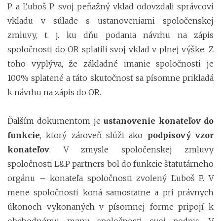
P. a Ľuboš P. svoj peňažný vklad odovzdali správcovi
vkladu v súlade s ustanoveniami spoločenskej
zmluvy, t. j. ku dňu podania návrhu na zápis
spoločnosti do OR splatili svoj vklad v plnej výške. Z
toho vyplýva, že základné imanie spoločnosti je
100% splatené a táto skutočnosť sa písomne prikladá
k návrhu na zápis do OR.
Ďalším dokumentom je
ustanovenie konateľov do
funkcie
, ktorý zároveň slúži ako
podpisový vzor
konateľov
. V zmysle spoločenskej zmluvy
spoločnosti L&P partners bol do funkcie štatutárneho
orgánu – konateľa spoločnosti zvolený Ľuboš P. V
mene spoločnosti koná samostatne a pri právnych
úkonoch vykonaných v písomnej forme pripojí k
obchodnému menu spoločnosti svoj podpis. V