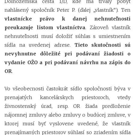
Dolnozemská cesta 1/D, kde má trvalý pobyt
nahlásený spoločník Peter P. (ďalej „vlastník“). Ten
vlastnícke právo k danej nehnuteľnosti
preukazuje listom vlastníctva
. Zároveň vlastník
nehnuteľnosti musí doložiť súhlas s umiestnením
sídla na uvedenej adrese.
Tieto skutočnosti sú
nevyhnutne dôležité pri podávaní žiadosti o
vydanie OŽO a pri podávaní návrhu na zápis do
OR
.
Vo všeobecnosti častokrát sídlo spoločnosti býva v
prenajatých kancelárskych priestoroch, vtedy
živnostenský úrad, resp. OR žiada predloženie
nájomnej zmluvy alebo zmluvy o budúcej zmluve, v
ktorej musí byť vyslovene uvedené, že vlastník
prenajímaných priestorov súhlasí so zriadením sídla