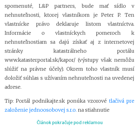
spomenuté, L&P partners, bude mať sídlo v
nehnuteľnosti, ktorej vlastníkom je Peter P. Ten
vlastnícke právo deklaruje listom vlastníctva.
Informácie o vlastníckych pomeroch k
nehnuteľnostiam sa dajú získať aj z internetovej
stránky katastrálneho portálu
www.katasterportal.sk/kapor/ (výstupy však nemôžu
slúžiť na právne účely). Okrem toho vlastník musí
doložiť súhlas s užívaním nehnuteľnosti na uvedenej
adrese.
Tip: Portál podnikajte.sk ponúka vzorové
tlačivá pre
založenie jednoosobovej s.r.o.
na stiahnutie
Článok pokračuje pod reklamou