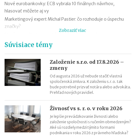
Nové eurobankovky: ECB vybrala 10 finálnych návrhov,
hlasovať môžete aj vy
Marketingový expert Michal Pastier: čo rozhoduje o úspechu
značky?
Zobraziť viac
Nová metodika k rovnakému odmeňovaniu: ako postupovať pri
hodnotení pracovných miest
Súvisiace témy
Kontroly odpočtu DPH pri autách na podnikanie
Kontroly influencerov a tvorcov digitálneho obsahu: finančná
Založenie s.r.o. od 17.8.2026 –
správa sa zameria na ich príjmy
zmeny
Zmeny v e-faktúre: štát ju opravuje ešte pred zavedením
Od augusta 2026 už nebude stačiť vlastná
spoločenská zmluva. K založeniu s.r.o. tak
VÚB mení podmienky firemných debetných a kreditných kariet
bude potrebné prizvať notára alebo advokáta.
od 1.7.2026
Prehľad nových pravidiel.
Mýty o dôchodkovej prognóze a riešenie sporných situácií
Kedy vznikajú absolventom škôl povinnosti voči Sociálnej
Živnosť vs s. r. o. v roku 2026
poisťovni?
Je lepšie prevádzkovanie živnosti alebo
založenie spoločnosti s ručením obmedzeným?
Aké sú rozdiely medzi týmito formami
podnikania v roku 2026 z právneho hľadiska?