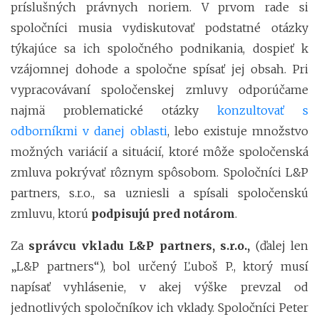
príslušných právnych noriem. V prvom rade si
spoločníci musia vydiskutovať podstatné otázky
týkajúce sa ich spoločného podnikania, dospieť k
vzájomnej dohode a spoločne spísať jej obsah. Pri
vypracovávaní spoločenskej zmluvy odporúčame
najmä problematické otázky
konzultovať s
odborníkmi v danej oblasti
, lebo existuje množstvo
možných variácií a situácií, ktoré môže spoločenská
zmluva pokrývať rôznym spôsobom. Spoločníci L&P
partners, s.r.o., sa uzniesli a spísali spoločenskú
zmluvu, ktorú
podpisujú pred notárom
.
Za
správcu vkladu L&P partners, s.r.o.,
(ďalej len
„L&P partners“), bol určený Ľuboš P., ktorý musí
napísať vyhlásenie, v akej výške prevzal od
jednotlivých spoločníkov ich vklady. Spoločníci Peter