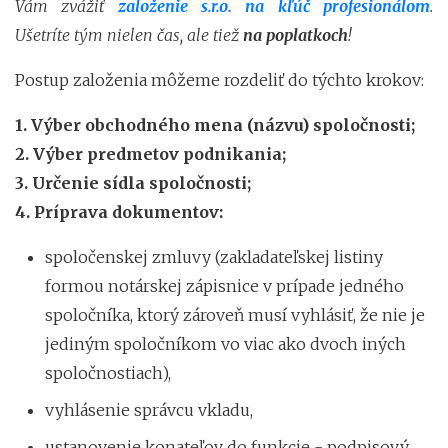
Vám zvážiť
založenie s.r.o. na kľúč profesionálom
.
Ušetríte tým nielen čas, ale tiež
na poplatkoch
!
Postup založenia môžeme rozdeliť do týchto krokov:
1. Výber obchodného mena (názvu) spoločnosti;
2. Výber predmetov podnikania;
3. Určenie sídla spoločnosti;
4. Príprava dokumentov:
spoločenskej zmluvy (zakladateľskej listiny
formou notárskej zápisnice v prípade jedného
spoločníka, ktorý zároveň musí vyhlásiť, že nie je
jediným spoločníkom vo viac ako dvoch iných
spoločnostiach),
vyhlásenie správcu vkladu,
ustanovenie konateľov do funkcie - podpisový