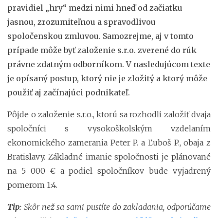
pravidiel „hry“ medzi nimi hneď od začiatku
jasnou, zrozumiteľnou a spravodlivou
spoločenskou zmluvou. Samozrejme, aj v tomto
prípade môže byť založenie s.r.o. zverené do rúk
právne zdatným odborníkom. V nasledujúcom texte
je opísaný postup, ktorý nie je zložitý a ktorý môže
použiť aj začínajúci podnikateľ.
Pôjde o založenie s.r.o., ktorú sa rozhodli založiť dvaja
spoločníci s vysokoškolským vzdelaním
ekonomického zamerania Peter P. a Ľuboš P., obaja z
Bratislavy. Základné imanie spoločnosti je plánované
na 5 000 € a podiel spoločníkov bude vyjadrený
pomerom 1:4.
Tip:
Skôr než sa sami pustíte do zakladania, odporúčame