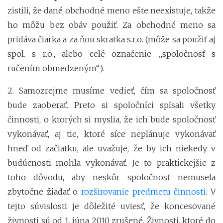
zistili, že dané obchodné meno ešte neexistuje, takže
ho môžu bez obáv použiť. Za obchodné meno sa
pridáva čiarka a za ňou skratka s.r.o. (môže sa použiť aj
spol. s r.o., alebo celé označenie „spoločnosť s
ručením obmedzeným“).
2. Samozrejme musíme vedieť, čím sa spoločnosť
bude zaoberať. Preto si spoločníci spísali všetky
činnosti, o ktorých si myslia, že ich bude spoločnosť
vykonávať, aj tie, ktoré síce neplánuje vykonávať
hneď od začiatku, ale uvažuje, že by ich niekedy v
budúcnosti mohla vykonávať. Je to praktickejšie z
toho dôvodu, aby neskôr spoločnosť nemusela
zbytočne žiadať o
rozširovanie predmetu činnosti
. V
tejto súvislosti je dôležité uviesť, že koncesované
živnosti sú od 1. júna 2010 zrušené. Živnosti, ktoré do