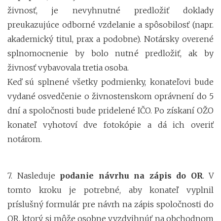
živnosť, je nevyhnutné predložiť doklady
preukazujúce odborné vzdelanie a spôsobilosť (napr.
akademický titul, prax a podobne). Notársky overené
splnomocnenie by bolo nutné predložiť, ak by
živnosť vybavovala tretia osoba.
Keď sú splnené všetky podmienky, konateľovi bude
vydané osvedčenie o živnostenskom oprávnení do 5
dní a spoločnosti bude pridelené IČO. Po získaní OŽO
konateľ vyhotoví dve fotokópie a dá ich overiť
notárom.
7. Nasleduje
podanie návrhu na zápis do OR
. V
tomto kroku je potrebné, aby konateľ vyplnil
príslušný formulár pre návrh na zápis spoločnosti do
OR, ktorý si môže osobne vyzdvihnúť na obchodnom