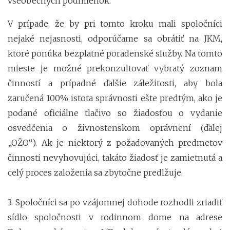
všeobecných podmienok.
V prípade, že by pri tomto kroku mali spoločníci
nejaké nejasnosti, odporúčame sa obrátiť na JKM,
ktoré ponúka bezplatné poradenské služby. Na tomto
mieste je možné prekonzultovať vybratý zoznam
činností a prípadné ďalšie záležitosti, aby bola
zaručená 100% istota správnosti ešte predtým, ako je
podané oficiálne tlačivo so žiadosťou o vydanie
osvedčenia o živnostenskom oprávnení (ďalej
„OŽO“). Ak je niektorý z požadovaných predmetov
činnosti nevyhovujúci, takáto žiadosť je zamietnutá a
celý proces založenia sa zbytočne predlžuje.
3. Spoločníci sa po vzájomnej dohode rozhodli zriadiť
sídlo spoločnosti v rodinnom dome na adrese