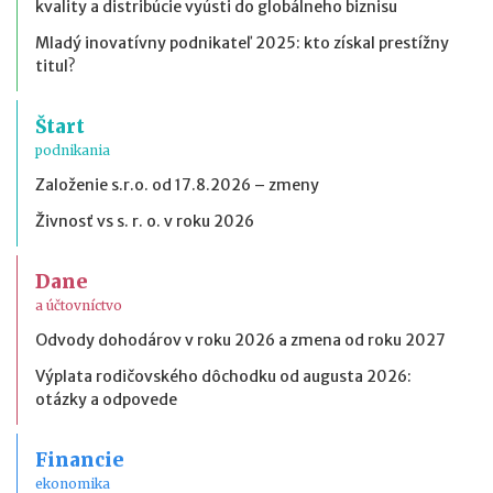
kvality a distribúcie vyústi do globálneho biznisu
Mladý inovatívny podnikateľ 2025: kto získal prestížny
titul?
Štart
podnikania
Založenie s.r.o. od 17.8.2026 – zmeny
Živnosť vs s. r. o. v roku 2026
Dane
a účtovníctvo
Odvody dohodárov v roku 2026 a zmena od roku 2027
Výplata rodičovského dôchodku od augusta 2026:
otázky a odpovede
Financie
ekonomika