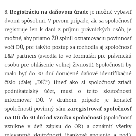
8.
Registráciu na daňovom úrade
je možné vybaviť
dvomi spôsobmi. V prvom prípade, ak sa spoločnosť
registruje len k dani z príjmu právnických osôb, je
možné, aby priamo ŽÚ splnil oznamovaciu povinnosť
voči DÚ, pre takýto postup sa rozhodla aj spoločnosť
L&P partners (uviedla to vo formulári pre právnickú
osobu pre ohlásenie voľnej živnosti). Spoločnosti by
malo byť do 30 dní doručené daňové identifikačné
číslo (ďalej „DIČ“). Hneď ako si spoločnosť zriadi
podnikateľský účet, musí o tejto skutočnosti
informovať DÚ. V druhom prípade je konateľ
spoločnosti povinný sám
zaregistrovať spoločnosť
na DÚ do 30 dní od vzniku spoločnosti
(spoločnosť
vznikne v deň zápisu do OR) a oznámiť všetky
relevantné skutočnosti (bankové spojenie a pod.).