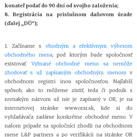
konateľ podať do 90 dní od svojho založenia;
8. Registrácia na príslušnom daňovom úrade
(ďalej „DÚ“);
1. Začíname s
vhodným a efektívnym výberom
obchodného mena
, pod ktorým bude spoločnosť
existovať.
Vybrané obchodné meno sa nemôže
zhodovať s už zapísaným obchodným menom
v
obchodnom registri inou spoločnosťou. Najľahší
spôsob, ako to môžeme zistiť, teda či podnik s
rovnakým názvom už nie je zapísaný v OR, je na
internetovej stránke www.orsr.sk, kde si do
vyhľadávača zadáme konkrétne obchodné meno. V
našom prípade sa spoločníci zhodli na obchodnom
mene L&P partners a po verifikácii na stránke OR