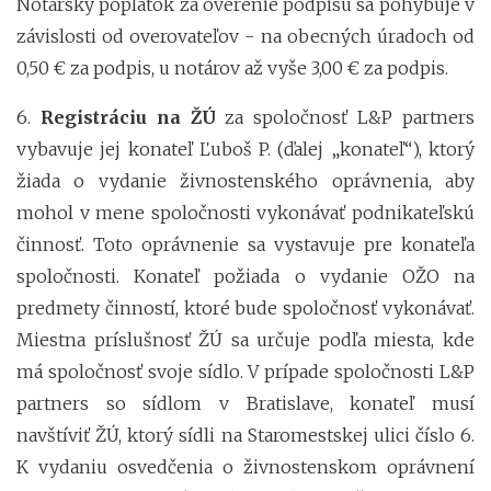
Notársky poplatok za overenie podpisu sa pohybuje v
závislosti od overovateľov - na obecných úradoch od
0,50 € za podpis, u notárov až vyše 3,00 € za podpis.
6.
Registráciu na ŽÚ
za spoločnosť L&P partners
vybavuje jej konateľ Ľuboš P. (ďalej „konateľ“), ktorý
žiada o vydanie živnostenského oprávnenia, aby
mohol v mene spoločnosti vykonávať podnikateľskú
činnosť. Toto oprávnenie sa vystavuje pre konateľa
spoločnosti. Konateľ požiada o vydanie OŽO na
predmety činností, ktoré bude spoločnosť vykonávať.
Miestna príslušnosť ŽÚ sa určuje podľa miesta, kde
má spoločnosť svoje sídlo. V prípade spoločnosti L&P
partners so sídlom v Bratislave, konateľ musí
navštíviť ŽÚ, ktorý sídli na Staromestskej ulici číslo 6.
K vydaniu osvedčenia o živnostenskom oprávnení