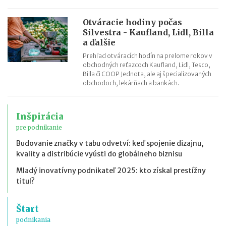
Otváracie hodiny počas
Silvestra - Kaufland, Lidl, Billa
a ďalšie
Prehľad otváracích hodín na prelome rokov v
obchodných reťazcoch Kaufland, Lidl, Tesco,
Billa či COOP Jednota, ale aj špecializovaných
obchodoch, lekárňach a bankách.
Inšpirácia
pre podnikanie
Budovanie značky v tabu odvetví: keď spojenie dizajnu,
kvality a distribúcie vyústi do globálneho biznisu
Mladý inovatívny podnikateľ 2025: kto získal prestížny
titul?
Štart
podnikania