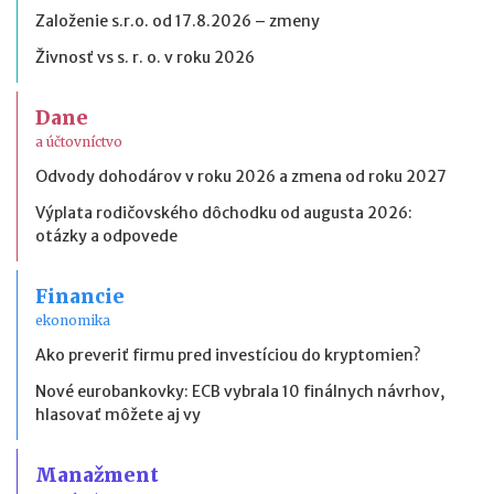
Založenie s.r.o. od 17.8.2026 – zmeny
Živnosť vs s. r. o. v roku 2026
Dane
a účtovníctvo
Odvody dohodárov v roku 2026 a zmena od roku 2027
Výplata rodičovského dôchodku od augusta 2026:
otázky a odpovede
Financie
ekonomika
Ako preveriť firmu pred investíciou do kryptomien?
Nové eurobankovky: ECB vybrala 10 finálnych návrhov,
hlasovať môžete aj vy
Manažment