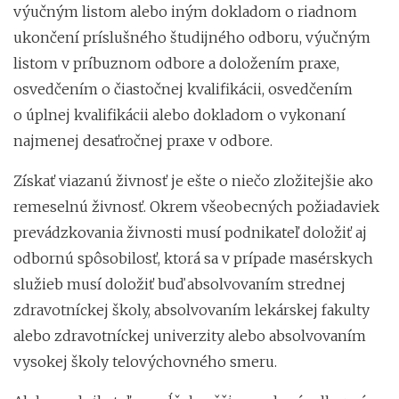
výučným listom alebo iným dokladom o riadnom
ukončení príslušného študijného odboru, výučným
listom v príbuznom odbore a doložením praxe,
osvedčením o čiastočnej kvalifikácii, osvedčením
o úplnej kvalifikácii alebo dokladom o vykonaní
najmenej desaťročnej praxe v odbore.
Získať viazanú živnosť je ešte o niečo zložitejšie ako
remeselnú živnosť. Okrem všeobecných požiadaviek
prevádzkovania živnosti musí podnikateľ doložiť aj
odbornú spôsobilosť, ktorá sa v prípade masérskych
služieb musí doložiť buď absolvovaním strednej
zdravotníckej školy, absolvovaním lekárskej fakulty
alebo zdravotníckej univerzity alebo absolvovaním
vysokej školy telovýchovného smeru.