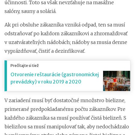
účinnosti. Toto sa však nevzťahuje na masážne
salóny, sauny a soláriá.
Ak pri obsluhe zákazníka vzniká odpad, ten sa musí
odstraňovať po každom zákazníkovi a zhromažďovať
v uzatvárateľných nádobách; nádoby sa musia denne
vyprázdňovať, čistiť a dezinfikovať.
Prečítajte si tiež
Otvorenie reštaurácie (gastronomickej
prevádzky) v roku 2019 a 2020
V zariadení musí byť dostatočné množstvo bielizne,
primerané predpokladanému počtu zákazníkov. Pre
každého zákazníka sa musí používať čistá bielizeň. S
bielizňou sa musí manipulovať tak, aby nedochádzalo