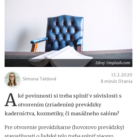
Zdroj: Unsplash.com
13.2.2020
Simona Taldová
8 minút čítania
A
ké povinnosti si treba splniť v súvislosti s
otvorením (zriadením) prevádzky
kaderníctva, kozmetiky, či masážneho salónu?
Pre otvorenie prevádzkarne (hovorovo prevádzky)
starostlivosti o ľudské telo treba splniť viacero