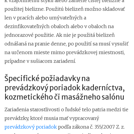
k vzájomnému styku alebo zámene čistej bielizne a
použitej bielizne. Použitú bielizeň možno skladovať
len v pracích alebo umývateľných a
dezinfikovateľných obaloch alebo v obaloch na
jednorazové použitie. Ak nie je použitá bielizeň
odnášaná na pranie denne, po použití sa musí vysušiť
na určenom mieste mimo prevádzkovej miestnosti,
prípadne v sušiacom zariadení.
Špecifické požiadavky na
prevádzkový poriadok kaderníctva,
kozmetického či masážneho salónu
Zariadenia starostlivosti o ľudské telo patria medzi tie
prevádzky, ktoré musia mať vypracovaný
prevádzkový poriadok
podľa zákona č. 355/2007 Z. z.