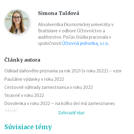
Simona Taldová
Absolventka Ekonomickej univerzity v
Bratislave v odbore Účtovníctvo a
audítorstvo. Počas štúdia pracovala v
spoločnosti
Účtovná jednotka, s.r.o.
.
Články autora
Odklad daňového priznania za rok 2021 (v roku 2022) – vzor
Paušálne výdavky v roku 2022
Cestovné náhrady zamestnanca v roku 2022
Stravné v roku 2022
Dovolenka v roku 2022 – na koľko dní má zamestnanec
nárok?
Zobraziť viac
Nezdaniteľné časti základu dane v roku 2022
Súvisiace témy
Platobné brány – účtovanie a DPH