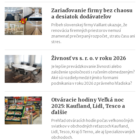
Rodičovský príspevok v roku 2022
Minimálna mzda v roku 2022 – tabuľka
Zariaďovanie firmy bez chaosu
a desiatok dodávateľov
Nezdaniteľná časť základu dane na manželku (manžela) v roku
Príbeh slovenskej firmy Vaillant ukazuje, že
2021
renovácia firemných priestorov nemusí
znamenať prečerpaný rozpočet, stratu času ani
stres.
Živnosť vs s. r. o. v roku 2026
Je lepšie prevádzkovanie živnosti alebo
založenie spoločnosti s ručením obmedzeným?
Aké sú rozdiely medzi týmito formami
podnikania v roku 2026 z právneho hľadiska?
Otváracie hodiny Veľká noc
2025: Kaufland, Lidl, Tesco a
ďalšie
Prehľad otváracích hodín počas veľkonočných
sviatkov v obchodných reťazcoch Kaufland,
Lidl, Tesco, Kraj či Terno, ale aj špecializovaných
obchodoch.