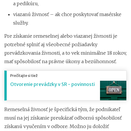
a pedikúru,
viazanú živnosť – ak chce poskytovať masérske
služby.
Pre získanie remeselnej alebo viazanej živnosti je
potrebné splniť aj všeobecné požiadavky
prevádzkovania živnosti, a to vek minimálne 18 rokov,
mať spôsobilosť na právne úkony a bezúhonnosť.
Prečítajte si tiež
Otvorenie prevádzky v SR - povinnosti
Remeselná živnosť je špecifická tým, že podnikateľ
musí na jej získanie preukázať odbornú spôsobilosť
získanú vyučením v odbore. Možno ju doložiť