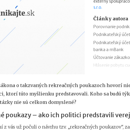
externý spolupraco
s.r.o.
Články autora
Porovnanie podnik
Podnikateľský úče
Podnikateľský úče
banka a mBank
Účtovanie zákazko
Hlásenie pobytu c
Nepredajné zásob
Cestovné náhrady p
zákona o takzvaných rekreačných poukazoch hovorí nie
Odpisovanie elektr
ci, ktorí túto myšlienku predstavovali. Koho sa budú týk
Kontroly v oblasti 
otázky nie sú celkom domyslené?
Registratúrny plán 
 poukazy – ako ich politici predstavili vere
 z vás už počuli o návrhu tzv. „rekreačných poukazov“, za