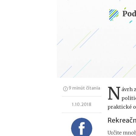
N
9 minút čítania
ávrh 
politi
1.10.2018
praktické 
Rekreačné
Určite mnohí