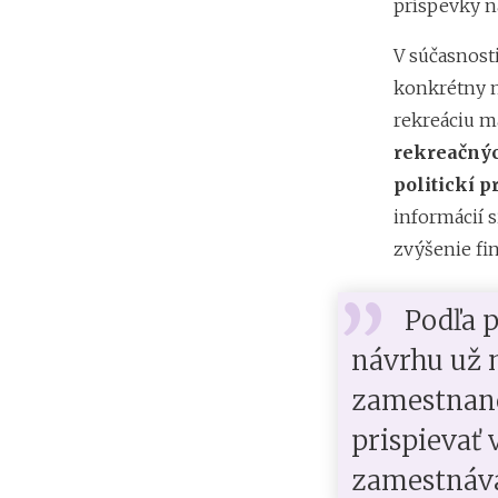
príspevky n
V súčasnosti
konkrétny n
rekreáciu ma
rekreačnýc
politickí p
informácií 
zvýšenie fi
Podľa 
návrhu už 
zamestna
prispievať 
zamestnáva