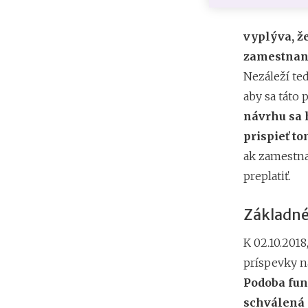
vyplýva, ž
zamestnan
Nezáleží ted
aby sa táto
návrhu sa 
prispieť t
ak zamestna
preplatiť.
Základné
K 02.10.201
príspevky na
Podoba fun
schválená 