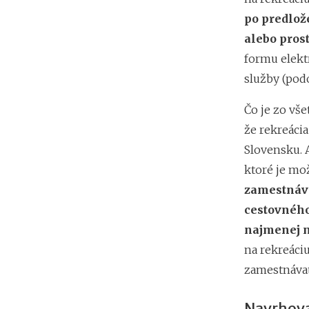
po predlož
alebo pros
formu elektr
služby (podo
Čo je zo vše
že rekreácia
Slovensku. 
ktoré je mo
zamestnávat
cestovného
najmenej n
na rekreáci
zamestnávat
Navrhova