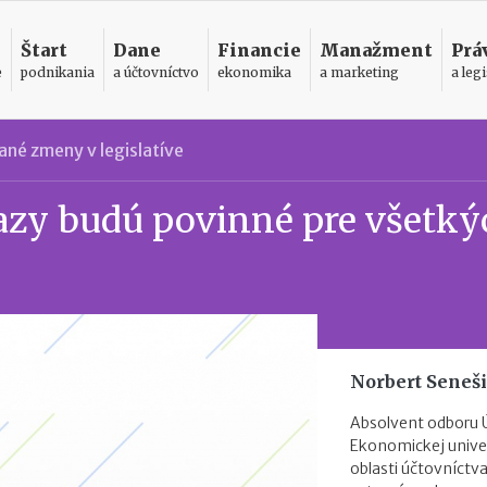
Štart
Dane
Financie
Manažment
Prá
e
podnikania
a účtovníctvo
ekonomika
a marketing
a legi
né zmeny v legislatíve
zy budú povinné pre všetký
Norbert Seneš
Absolvent odboru 
Ekonomickej univer
oblasti účtovníctva