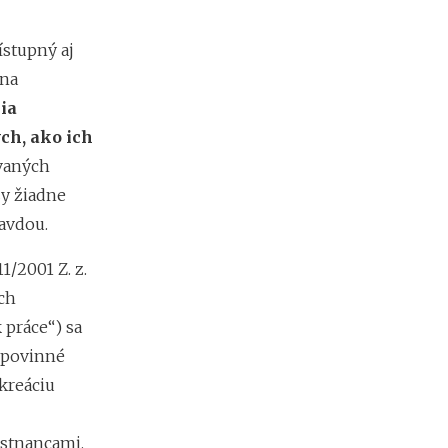
e
h
ístupný aj
y
p
 na
o
ia
t
é
ch, ako ich
k
vaných
y
zy žiadne
o
d
avdou.
1
.
1/2001 Z. z.
1
.
ch
2
 práce“) sa
0
2
e povinné
7
kreáciu
:
n
á
estnancami.