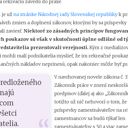
a rekreáciu zavedú do praxe.
 je už
na stránke Národnej rady Slovenskej republiky
k pr
ávrh zmien a doplnení zákonov, ktorými by sa príspevky
li zaviesť.
Niektoré zo zásadných princípov fungovan
h poukazov sú však v skutočnosti úplne odlišné od tý
redstavitelia prezentovali verejnosti.
Kým z medializo
si mohli malí podnikatelia myslieť, že im rekreačné pouka
nančných nákladov neprinesú, opak nakoniec môže byť pr
V navrhovanej novele zákona č. 31
predloženého
Zákonník práce v znení neskorší
majú
predpisov (ďalej aj ako „Zákonník
ncom
totižto už nič nehovorí o tom, ž
príspevky zamestnávateľov na re
všetci
zamestnancov sa budú týkať len
telia.
zamestnávateľov s 50 a viac zam