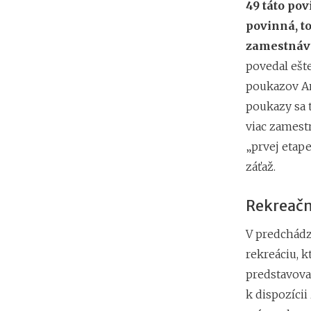
49 táto pov
povinná, t
zamestnáva
povedal ešt
poukazov An
poukazy sa 
viac zamest
„prvej etap
záťaž.
Rekreačn
V predchádz
rekreáciu, k
predstavoval
k dispozíci