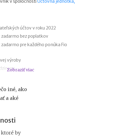
vník v spoločnosti
Účtovná jednotka,
o
f
e
s
i
ateľských účtov v roku 2022
e
t zadarmo bez poplatkov
2
t zadarmo pre každého ponúka Fio
0
2
6
vej výroby
:
udzincov
Zobraziť viac
k
d
y
e
ri elektromobiloch
c
čo iné, ako
omobilov a elektrobicyklov
h
ať a aké
ý
registratúry
b
a registratúrny poriadok
a
n
jnosti
a
j
 ktoré by