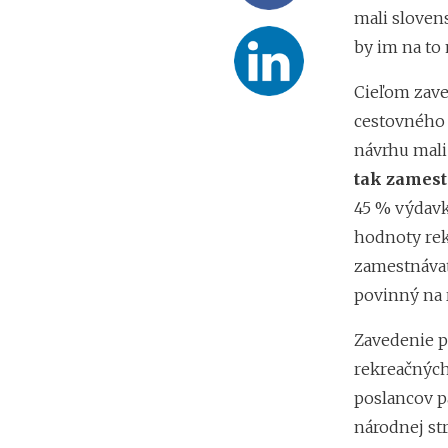
mali sloven
by im na to 
Cieľom zave
cestovného 
návrhu mali
tak zamest
45 % výdavk
hodnoty rek
zamestnávat
povinný na 
Zavedenie p
rekreačných
poslancov p
národnej str