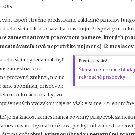
a 2019.
íli vám aspoň stručne predstavíme základné princípy fung
a rekreáciu tak, ako sa zatiaľ navrhujú. Príspevky na rekr
pre zamestnancov v pracovnom pomere, ktorých pra
mestnávateľa trvá nepretržite najmenej 12 mesiacov
.
 rekreáciu by teda mali byť
Prečítajte si tiež
pre zamestnancov
Školy a nemocnice hľadaj
rekreačné príspevky
 na pracovnú zmluvu, nie na
 sme spomínali, príspevok
eľa na rekreáciu má byť vo
oprávnených výdavkov, najviac však v sume 275 eur ročne.
eľ je na žiadosť zamestnanca povinný príspevok zamest
Zamestnávateľ by mal možnosť poskytnúť zamestnancovi
iu dvoma spôsobmi.
Priamou úhradou peňažnými prost