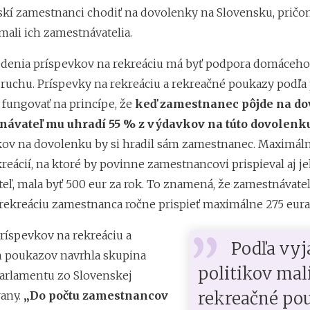
skí zamestnanci chodiť na dovolenky na Slovensku, pričo
mali ich zamestnávatelia.
denia príspevkov na rekreáciu má byť podpora domáceho
ruchu. Príspevky na rekreáciu a rekreačné poukazy podľ
 fungovať na princípe, že
keď zamestnanec pôjde na do
návateľ mu uhradí 55 % z výdavkov na túto dovolenk
ov na dovolenku by si hradil sám zamestnanec. Maximál
reácií, na ktoré by povinne zamestnancovi prispieval aj j
eľ, mala byť 500 eur za rok. To znamená, že zamestnávateľ
rekreáciu zamestnanca ročne prispieť maximálne 275 eura
ríspevkov na rekreáciu a
Podľa vyj
 poukazov navrhla skupina
politikov mal
arlamentu zo Slovenskej
rekreačné po
any.
„Do počtu zamestnancov