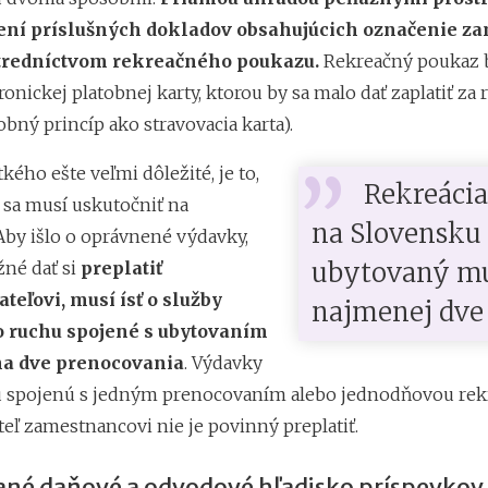
ení príslušných dokladov obsahujúcich označenie z
tredníctvom rekreačného poukazu.
Rekreačný poukaz 
onickej platobnej karty, ktorou by sa malo dať zaplatiť za
bný princíp ako stravovacia karta).
tkého ešte veľmi dôležité, je to,
Rekreácia
 sa musí uskutočniť na
na Slovensku
Aby išlo o oprávnené výdavky,
ubytovaný mu
žné dať si
preplatiť
eľovi, musí ísť o služby
najmenej dve 
 ruchu spojené s ubytovaním
a dve prenocovania
. Výdavky
u spojenú s jedným prenocovaním alebo jednodňovou rek
eľ zamestnancovi nie je povinný preplatiť.
né daňové a odvodové hľadisko príspevkov