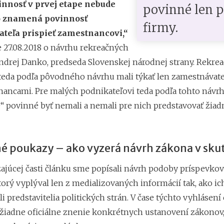
innosť v prvej etape nebude
povinné len p
o znamená povinnosť
firmy.
teľa prispieť zamestnancovi,“
e 27.08.2018 o návrhu rekreačných
drej Danko, predseda Slovenskej národnej strany. Rekre
teda podľa pôvodného návrhu mali týkať len zamestnávateľ
nancami. Pre malých podnikateľovi teda podľa tohto návrh
e“ povinné byť nemali a nemali pre nich predstavovať žia
é poukazy – ako vyzerá návrh zákona v sku
ajúcej časti článku sme popísali návrh podoby príspevkov
torý vyplýval len z medializovaných informácií tak, ako ic
i predstavitelia politických strán. V čase týchto vyhlásení
i žiadne oficiálne znenie konkrétnych ustanovení zákonov,