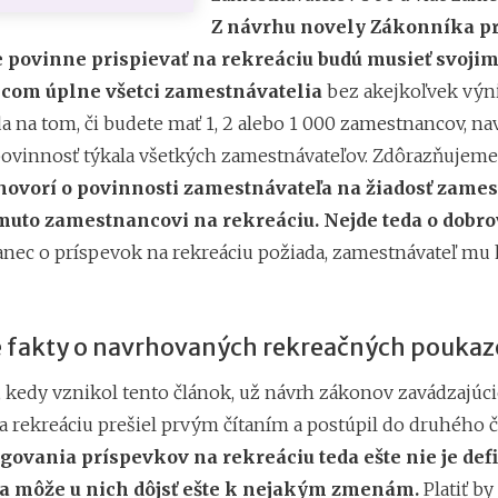
Z návrhu novely Zákonníka p
e povinne prispievať na rekreáciu budú musieť svoji
com úplne všetci zamestnávatelia
bez akejkoľvek výn
a na tom, či budete mať 1, 2 alebo 1 000 zamestnancov, nav
 povinnosť týkala všetkých zamestnávateľov. Zdôrazňujeme
hovorí o povinnosti zamestnávateľa na žiadosť zame
omuto zamestnancovi na rekreáciu. Nejde teda o dobro
nec o príspevok na rekreáciu požiada, zamestnávateľ mu
 fakty o navrhovaných rekreačných pouka
8, kedy vznikol tento článok, už návrh zákonov zavádzajúc
 rekreáciu prešiel prvým čítaním a postúpil do druhého čí
govania príspevkov na rekreáciu teda ešte nie je def
a môže u nich dôjsť ešte k nejakým zmenám.
Platiť by