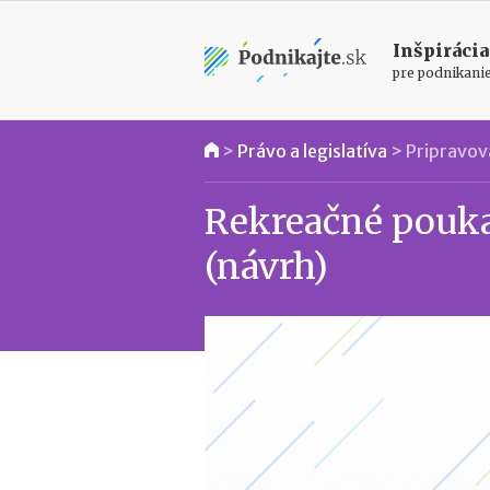
Inšpirácia
pre podnikani
>
Právo a legislatíva
>
Pripravova
Rekreačné pouka
(návrh)