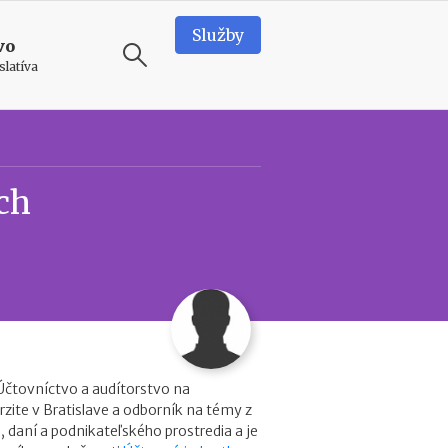
Služby
vo
slatíva
ODPORÚČAME
N
ch
e
d
o
s
t
a
t
k
i
o
v
Účtovníctvo a audítorstvo na
é
zite v Bratislave a odborník na témy z
p
, daní a podnikateľského prostredia a je
r