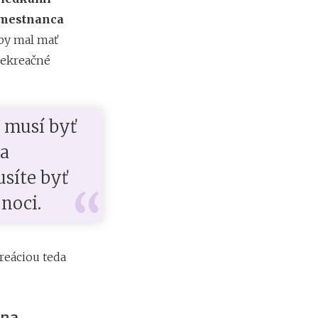
m
i
amestnanca
e
by mal mať
n
?
 rekreačné
 musí byť
 a
síte byť
noci.
reáciou teda
 na