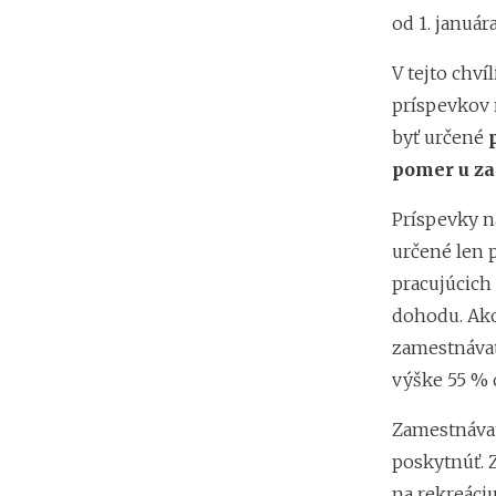
od 1. január
V tejto chv
príspevkov n
byť určené
pomer u za
Príspevky na
určené len 
pracujúcich
dohodu. Ako
zamestnávat
výške 55 % 
Zamestnávat
poskytnúť. 
na rekreác