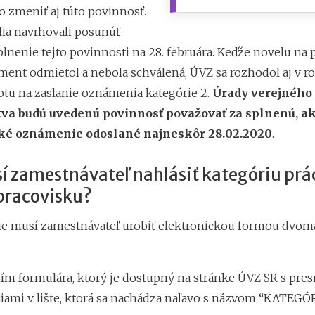
 zmeniť aj túto povinnosť.
lia navrhovali posunúť
plnenie tejto povinnosti na 28. februára. Keďže novelu na
ament odmietol a nebola schválená, ÚVZ sa rozhodol aj v r
hotu na zaslanie oznámenia kategórie 2.
Úrady verejného
tva budú uvedenú povinnosť považovať za splnenú, a
ké oznámenie odoslané najneskôr 28.02.2020
.
í zamestnávateľ nahlásiť kategóriu prá
pracovisku?
e musí zamestnávateľ urobiť elektronickou formou dvom
ím formulára, ktorý je dostupný na stránke ÚVZ SR s pre
ciami v lište, ktorá sa nachádza naľavo s názvom “KATEG