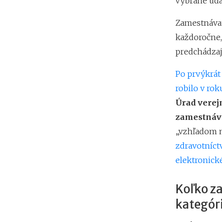
vybrané úda
Zamestnávat
každoročne,
predchádzaj
Po prvýkrát
robilo v rok
Úrad verej
zamestnáv
„vzhľadom na
zdravotníct
elektronick
Koľko z
kategóri