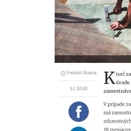
K
5 minút čítania
torí z
úradu 
3.1.2020
zamestnáva
V prípade z
má zamestná
zdravotných
18 mesiacov