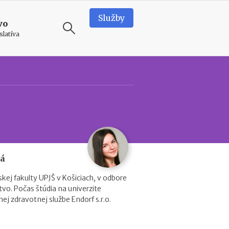
Služby
vo
slatíva
ODPORÚČAME
T
e
a
m
b
u
i
á
l
d
kej fakulty UPJŠ v Košiciach, v odbore
i
vo. Počas štúdia na univerzite
n
ej zdravotnej službe Endorf s.r.o.
g
v
o