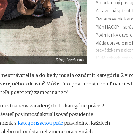
Ambulantný predaj 
Zdravotná spôsobi
Oznamovanie kateg
Plán HACCP - správ
Podmienky otvoren
Vláda upravuje pre
prevádzkam a ako
15 dôležitých otáz
Zdroj: Pexels.com
Choroby z povolan
Osobné ochranné p
amestnávatelia a do kedy musia oznámiť kategóriu 2 v 
Prevádzkový poria
verejného zdravia? Môže túto povinnosť urobiť namiest
a jeho vzor
teľa poverený zamestnanec?
amestnancov zaradených do kategórie práce 2,
vateľ povinnosť aktualizovať posúdenie
 rizík s
kategorizáciou prác
pravidelne, každých
, alebo pri podstatnej zmene pracovných