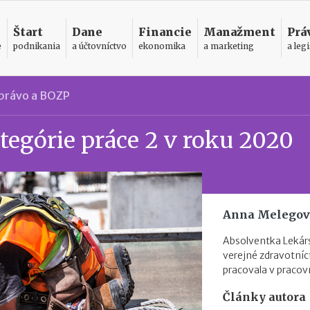
Štart
Dane
Financie
Manažment
Prá
e
podnikania
a účtovníctvo
ekonomika
a marketing
a legi
právo a BOZP
egórie práce 2 v roku 2020
Anna Melegov
Absolventka Lekárs
verejné zdravotníct
pracovala v pracovn
Články autora