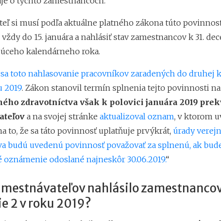
je o týchto zamestnancoch.
eľ si musí podľa aktuálne platného zákona túto povinnosť
 vždy do 15. januára a nahlásiť stav zamestnancov k 31. d
úceho kalendárneho roka.
 sa toto nahlasovanie pracovníkov zaradených do druhej k
u 2019
. Zákon stanovil termín splnenia tejto povinnosti na 
ného zdravotníctva však k polovici januára 2019 prek
ateľov
a na svojej stránke
aktualizoval oznam
, v ktorom u
 to, že sa táto povinnosť uplatňuje prvýkrát,
úrady verej
va budú uvedenú povinnosť považovať za splnenú, ak bud
é oznámenie odoslané najneskôr 30.06.2019.
“
amestnávateľov nahlásilo zamestnanco
e 2 v roku 2019?