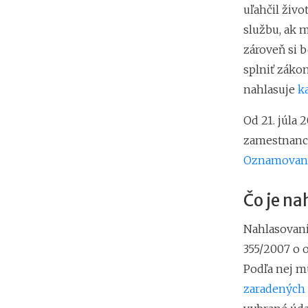
uľahčil živ
službu, ak m
zároveň si 
splniť záko
nahlasuje
k
Od 21. júla
zamestnanco
Oznamovanie
Čo je na
Nahlasovanie
355/2007 o o
Podľa nej mu
zaradených v