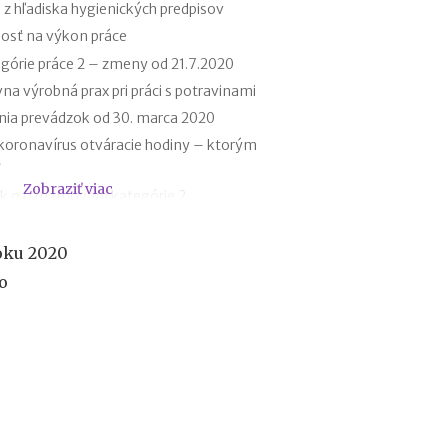
z hľadiska hygienických predpisov
f
i
losť na výkon práce
r
órie práce 2 – zmeny od 21.7.2020
m
e
na výrobná prax pri práci s potravinami
:
ia prevádzok od 30. marca 2020
a
 koronavírus otváracie hodiny – ktorým
k
?
ý
Zobraziť viac
m
ok o oznamovaní kategórie 2
á
ia – ako im predchádzať?
s
k
racovné prostriedky (pomôcky)
roku 2020
u
dok zariadenia spoločného stravovania
o
t
o
č
n
ý
v
ý
z