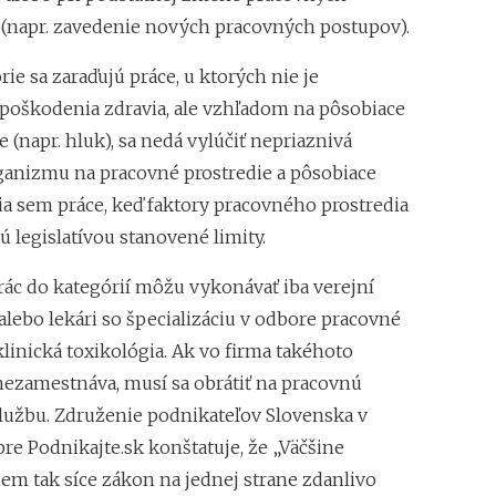
napr. zavedenie nových pracovných postupov).
rie sa zaraďujú práce, u ktorých nie je
poškodenia zdravia, ale vzhľadom na pôsobiace
e (napr. hluk), sa nedá vylúčiť nepriaznivá
anizmu na pracovné prostredie a pôsobiace
ria sem práce, keď faktory pracovného prostredia
 legislatívou stanovené limity.
rác do kategórií môžu vykonávať iba verejní
alebo lekári so špecializáciu v odbore pracovné
klinická toxikológia. Ak vo firma takéhoto
 nezamestnáva, musí sa obrátiť na pracovnú
lužbu. Združenie podnikateľov Slovenska v
re Podnikajte.sk konštatuje, že „Väčšine
iem tak síce zákon na jednej strane zdanlivo