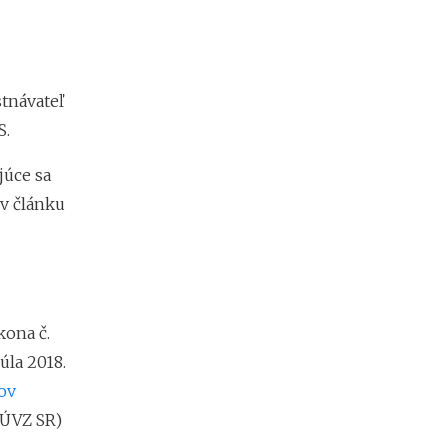
t
o
k
?
tnávateľ
S.
N
e
júce sa
d
o
 v článku
s
t
a
t
k
o
kona č.
v
úla 2018.
é
p
ov
r
(ÚVZ SR)
o
f