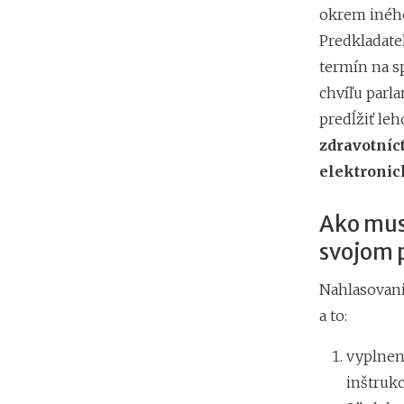
okrem iného
Predkladate
termín na s
chvíľu parl
predĺžiť le
zdravotníc
elektronic
Ako mus
svojom 
Nahlasovani
a to:
vyplnen
inštruk