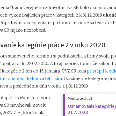
renia Úradu verejného zdravotníctva SR bolo oznamovani
ch vykonávajúcich práce v kategórii 2 k 31.12.2018
ukonč
Prípadnými oznámeniami po tomto termíne sa teda Úrad
va SR nijako nezaoberá.
anie kategórie práce 2 v roku 2020
om stanoveného termínu si podnikatelia a firmy svoju p
 opäť, a to do 28.02.2020. A to aj napriek tomu, že zákon h
kategórie 2 len do 15. januára. ÚVZ SR teda
pristúpil k od
mu obdobiu do konca februára
. Oznámenie kategórie prác
tavu k poslednému dňu v roku, t. j. 31.12.2019.
olupráci s Ministerstvom
Prečítajte si tiež
va SR navrhovali novelu
Oznamovanie kategórie 
21.7.2020
5/2007 Z. z., ktorá mala