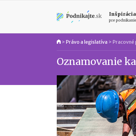
Inšpirácia
pre podnikani
>
Právo a legislatíva
>
Pracovné 
Oznamovanie kat