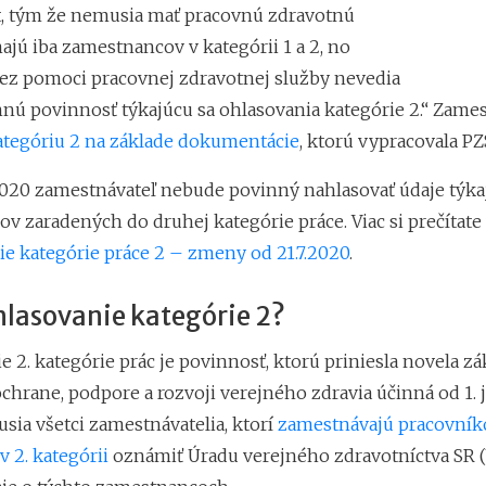
ot, tým že nemusia mať pracovnú zdravotnú
ajú iba zamestnancov v kategórii 1 a 2, no
bez pomoci pracovnej zdravotnej služby nevedia
nnú povinnosť týkajúcu sa ohlasovania kategórie 2.“ Zames
ategóriu 2 na základe dokumentácie
, ktorú vypracovala PZ
 2020 zamestnávateľ nebude povinný nahlasovať údaje týka
v zaradených do druhej kategórie práce. Viac si prečítate
 kategórie práce 2 – zmeny od 21.7.2020
.
hlasovanie kategórie 2?
 2. kategórie prác je povinnosť, ktorú priniesla novela zá
chrane, podpore a rozvoji verejného zdravia účinná od 1. j
sia všetci zamestnávatelia, ktorí
zamestnávajú pracovník
 2. kategórii
oznámiť Úradu verejného zdravotníctva SR 