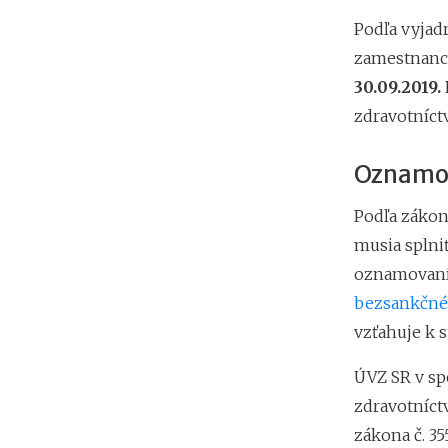
Podľa vyjad
zamestnanco
30.09.2019.
zdravotníct
Oznamov
Podľa zákon
musia splniť
oznamovaní 
bezsankčné
vzťahuje k s
ÚVZ SR v sp
zdravotníct
zákona č. 35