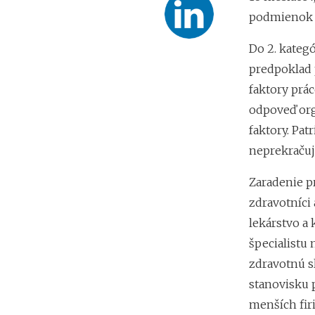
podmienok (
Do 2. kategó
predpoklad 
faktory prác
odpoveď org
faktory. Pat
neprekračujú
Zaradenie p
zdravotníci 
lekárstvo a 
špecialistu
zdravotnú s
stanovisku p
menších fir