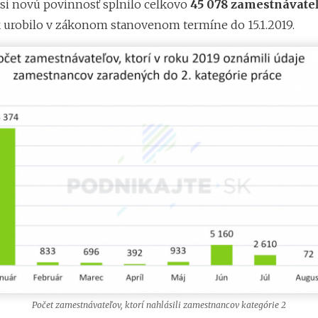
 si novú povinnosť splnilo celkovo
45 078 zamestnávate
k urobilo v zákonom stanovenom termíne do 15.1.2019.
Počet zamestnávateľov, ktorí nahlásili zamestnancov kategórie 2