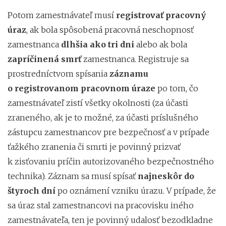
Potom zamestnávateľ musí
registrovať pracovný
úraz
, ak bola spôsobená pracovná neschopnosť
zamestnanca
dlhšia ako tri dni
alebo ak bola
zapríčinená smrť
zamestnanca. Registruje sa
prostredníctvom spísania
záznamu
o registrovanom pracovnom úraze
po tom, čo
zamestnávateľ zistí všetky okolnosti (za účasti
zraneného, ak je to možné, za účasti príslušného
zástupcu zamestnancov pre bezpečnosť a v prípade
ťažkého zranenia či smrti je povinný prizvať
k zisťovaniu príčin autorizovaného bezpečnostného
technika). Záznam sa musí spísať
najneskôr do
štyroch dní
po oznámení vzniku úrazu. V prípade, že
sa úraz stal zamestnancovi na pracovisku iného
zamestnávateľa, ten je povinný udalosť bezodkladne