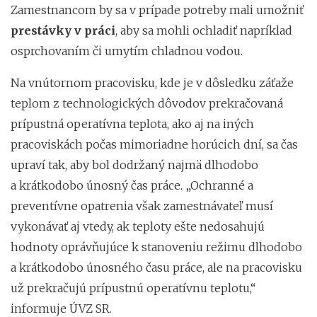
Zamestnancom by sa v prípade potreby mali umožniť
prestávky v práci
, aby sa mohli ochladiť napríklad
osprchovaním či umytím chladnou vodou.
Na vnútornom pracovisku, kde je v dôsledku záťaže
teplom z technologických dôvodov prekračovaná
prípustná operatívna teplota, ako aj na iných
pracoviskách počas mimoriadne horúcich dní, sa čas
upraví tak, aby bol dodržaný najmä dlhodobo
a krátkodobo únosný čas práce. „Ochranné a
preventívne opatrenia však zamestnávateľ musí
vykonávať aj vtedy, ak teploty ešte nedosahujú
hodnoty oprávňujúce k stanoveniu režimu dlhodobo
a krátkodobo únosného času práce, ale na pracovisku
už prekračujú prípustnú operatívnu teplotu,“
informuje ÚVZ SR.