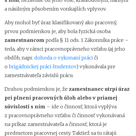
a násilným pôsobením vonkajších vplyvov.
Aby mohol byť úraz klasifikovaný ako pracovný,
prvou podmienkou je, aby bola fyzická osoba
zamestnancom
podľa § 11 ods. 1 Zákonníka práce –
teda, aby v rámci pracovnoprávneho vzťahu (aj jeho
obdôb, napr.
dohoda o vykonaní práci
či
o
brigádnickej práci študentov
) vykonávala pre
zamestnávateľa závislú prácu.
Druhou podmienkou je, že
zamestnanec utrpí úraz
pri plnení pracovných úloh alebo v priamej
súvislosti s ním
– ide o činnosť, ktorá vyplýva
z pracovnoprávneho vzťahu či činnosť vykonávaná
na príkaz zamestnávateľa a činnosť, ktorá je
predmetom pracovnej cesty. Taktiež sa tu rátajú