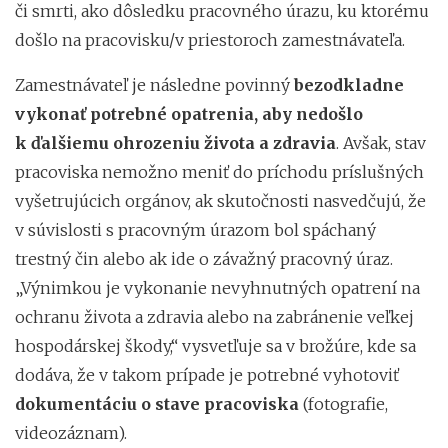
či smrti, ako dôsledku pracovného úrazu, ku ktorému
došlo na pracovisku/v priestoroch zamestnávateľa.
Zamestnávateľ je následne povinný
bezodkladne
vykonať potrebné opatrenia, aby nedošlo
k ďalšiemu ohrozeniu života a zdravia
. Avšak, stav
pracoviska nemožno meniť do príchodu príslušných
vyšetrujúcich orgánov, ak skutočnosti nasvedčujú, že
v súvislosti s pracovným úrazom bol spáchaný
trestný čin alebo ak ide o závažný pracovný úraz.
„Výnimkou je vykonanie nevyhnutných opatrení na
ochranu života a zdravia alebo na zabránenie veľkej
hospodárskej škody,“ vysvetľuje sa v brožúre, kde sa
dodáva, že v takom prípade je potrebné vyhotoviť
dokumentáciu o stave pracoviska
(fotografie,
videozáznam).