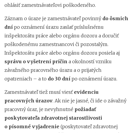
ohlásiť zamestnávateľovi poškodeného.
Záznam o úraze je zamestnávateľ povinný
do ôsmich
dní
po oznámení úrazu zaslať príslušnému
inšpektorátu práce alebo orgánu dozoru a doručiť
poškodenému zamestnancovi či pozostalým.
Inšpektorátu práce alebo orgánu dozoru posiela aj
správu o vyšetrení príčin
a okolností vzniku
závažného pracovného úrazu a o prijatých
opatreniach – a to
do 30 dní
po oznámení úrazu.
Zamestnávateľ tiež musí viesť
evidenciu
pracovných úrazov
. Ak nie je jasné, či ide o závažný
pracovný úraz, je nevyhnutné
požiadať
poskytovateľa zdravotnej starostlivosti
o písomné vyjadrenie
(poskytovateľ zdravotnej