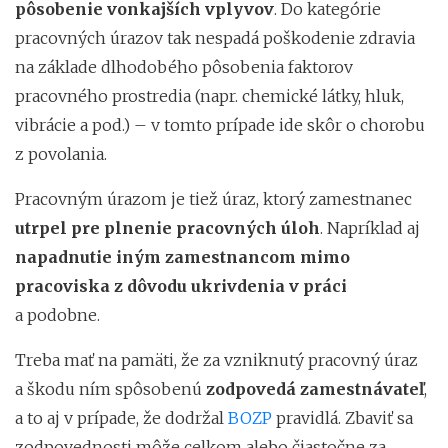
pôsobenie vonkajších vplyvov
. Do kategórie
pracovných úrazov tak nespadá poškodenie zdravia
na základe dlhodobého pôsobenia faktorov
pracovného prostredia (napr. chemické látky, hluk,
vibrácie a pod.) – v tomto prípade ide skôr o chorobu
z povolania.
Pracovným úrazom je tiež úraz, ktorý zamestnanec
utrpel pre plnenie pracovných úloh
. Napríklad aj
napadnutie iným zamestnancom mimo
pracoviska z dôvodu ukrivdenia v práci
a podobne.
Treba mať na pamäti, že za vzniknutý pracovný úraz
a škodu ním spôsobenú
zodpovedá zamestnávateľ
,
a to aj v prípade, že dodržal
BOZP
pravidlá. Zbaviť sa
zodpovednosti môže celkom alebo čiastočne za