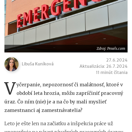
Zdroj: Pexels.com
27.6.2024
Libuša Kuníková
Aktualizácia: 26.7.2024
11 minút čítania
V
yčerpanie, nepozornosť či malátnosť, ktoré v
období leta hrozia, môžu zapríčiniť pracovný
úraz. Čo ním (nie) je a na čo by mali myslieť
zamestnanci aj zamestnávatelia?
Leto je ešte len na začiatku a inšpekcia práce už
upozorňuje na nárast závažných pracovných úrazov