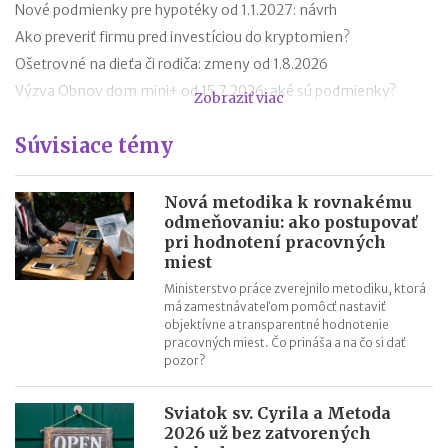
Nové podmienky pre hypotéky od 1.1.2027: návrh
Ako preveriť firmu pred investíciou do kryptomien?
Ošetrovné na dieťa či rodiča: zmeny od 1.8.2026
Výzva Obnov dom mini+ od 15.7.2026: aké sú podmienky?
Zobraziť viac
Novela zákona o ochrane pred legalizáciou príjmov z trestnej
Súvisiace témy
činnosti (AML zákon)
Minimálny dôchodok v roku 2027
Sviatok sv. Cyrila a Metoda 2026 už bez zatvorených obchodov
Nová metodika k rovnakému
odmeňovaniu: ako postupovať
Nabíjanie elektromobilu v zahraničí: roaming, aplikácie,
pri hodnotení pracovných
plánovanie cesty
miest
ChatGPT, Gemini a ďalšie AI nástroje: daňové povinnosti pri
Ministerstvo práce zverejnilo metodiku, ktorá
predplatnom
má zamestnávateľom pomôcť nastaviť
objektívne a transparentné hodnotenie
pracovných miest. Čo prináša a na čo si dať
pozor?
Sviatok sv. Cyrila a Metoda
2026 už bez zatvorených