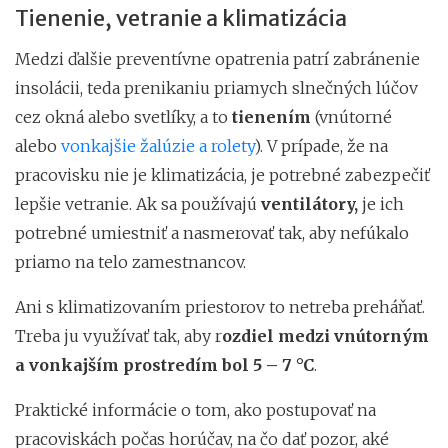
Tienenie, vetranie a klimatizácia
Medzi ďalšie preventívne opatrenia patrí zabránenie
insolácii, teda prenikaniu priamych slnečných lúčov
cez okná alebo svetlíky, a to
tienením
(vnútorné
alebo
vonkajšie žalúzie a rolety
). V prípade, že na
pracovisku nie je klimatizácia, je potrebné zabezpečiť
lepšie vetranie. Ak sa používajú
ventilátory,
je ich
potrebné umiestniť a nasmerovať tak, aby nefúkalo
priamo na telo zamestnancov.
Ani s klimatizovaním priestorov to netreba preháňať.
Treba ju využívať tak, aby r
ozdiel medzi vnútorným
a vonkajším prostredím bol 5 – 7 °C
.
Praktické informácie o tom, ako postupovať na
pracoviskách počas horúčav, na čo dať pozor, aké