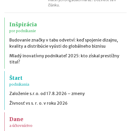
článku.
Inšpirácia
pre podnikanie
Budovanie značky v tabu odvetví: keď spojenie dizajnu,
kvality a distribúcie vyústi do globálneho biznisu
Mladý inovatívny podnikateľ 2025: kto získal prestížny
titul?
Štart
podnikania
Založenie s.r.o. od 17.8.2026 – zmeny
Živnosť vs s. r. o. v roku 2026
Dane
a účtovníctvo