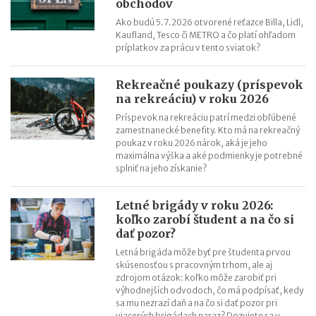
obchodov
Ako budú 5.7.2026 otvorené reťazce Billa, Lidl,
Kaufland, Tesco či METRO a čo platí ohľadom
príplatkov za prácu v tento sviatok?
Rekreačné poukazy (príspevok
na rekreáciu) v roku 2026
Príspevok na rekreáciu patrí medzi obľúbené
zamestnanecké benefity. Kto má na rekreačný
poukaz v roku 2026 nárok, aká je jeho
maximálna výška a aké podmienky je potrebné
splniť na jeho získanie?
Letné brigády v roku 2026:
koľko zarobí študent a na čo si
dať pozor?
Letná brigáda môže byť pre študenta prvou
skúsenosťou s pracovným trhom, ale aj
zdrojom otázok: koľko môže zarobiť pri
výhodnejších odvodoch, čo má podpísať, kedy
sa mu nezrazí daň a na čo si dať pozor pri
viacerých brigádach naraz? Dozviete sa v