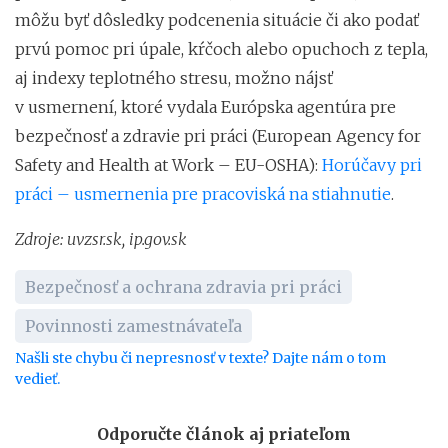
môžu byť dôsledky podcenenia situácie či ako podať
prvú pomoc pri úpale, kŕčoch alebo opuchoch z tepla,
aj indexy teplotného stresu, možno nájsť
v usmernení, ktoré vydala Európska agentúra pre
bezpečnosť a zdravie pri práci (European Agency for
Safety and Health at Work – EU-OSHA):
Horúčavy pri
práci – usmernenia pre pracoviská na stiahnutie
.
Zdroje: uvzsr.sk, ip.gov.sk
Bezpečnosť a ochrana zdravia pri práci
Povinnosti zamestnávateľa
Našli ste chybu či nepresnosť v texte? Dajte nám o tom
vedieť.
Odporučte článok aj priateľom