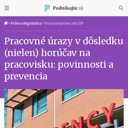
>
Právo a legislatíva
>
Pracovné právo a BOZP
Pracovné úrazy v dôsledku
(nielen) horúčav na
pracovisku: povinnosti a
prevencia