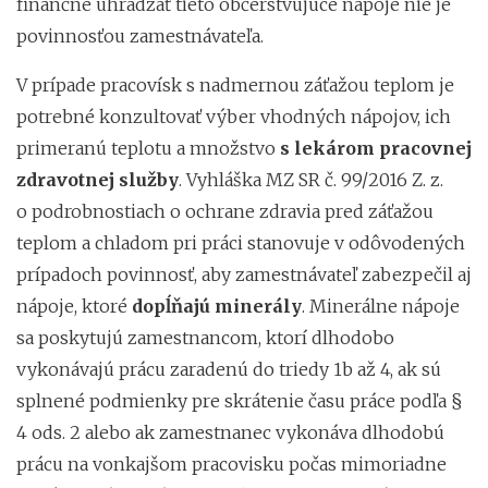
finančne uhrádzať tieto občerstvujúce nápoje nie je
povinnosťou zamestnávateľa.
V prípade pracovísk s nadmernou záťažou teplom je
potrebné konzultovať výber vhodných nápojov, ich
primeranú teplotu a množstvo
s lekárom pracovnej
zdravotnej služby
. Vyhláška MZ SR č. 99/2016 Z. z.
o podrobnostiach o ochrane zdravia pred záťažou
teplom a chladom pri práci stanovuje v odôvodených
prípadoch povinnosť, aby zamestnávateľ zabezpečil aj
nápoje, ktoré
dopĺňajú minerály
. Minerálne nápoje
sa poskytujú zamestnancom, ktorí dlhodobo
vykonávajú prácu zaradenú do triedy 1b až 4, ak sú
splnené podmienky pre skrátenie času práce podľa §
4 ods. 2 alebo ak zamestnanec vykonáva dlhodobú
prácu na vonkajšom pracovisku počas mimoriadne