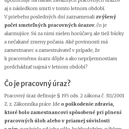
aj s následkom smrti v tomto letnom období.
V priebehu posledných dní zaznamenali
zvýšený
počet smrteľných pracovných úrazov
, čo je
alarmujúce. Sú za nimi nielen horúčavy, ale tiež búrky
a nečakané zmeny počasia. Aké povinnosti má
zamestnanec a zamestnávateľ v prípade, že
k pracovnému úrazu dôjde a ako nepríjemnostiam
predchádzať najmä v letnom období?
Čo je pracovný úraz?
Pracovný úraz definuje § 195 ods. 2 zákona č. 311/2001
Z. z. Zákonníka práce. Ide
o poškodenie zdravia,
ktoré bolo zamestnancovi spôsobené pri plnení
pracovných úloh alebo v priamej súvislosti
s ním
, nezávisle od jeho vôle, krátkodobým, náhlym