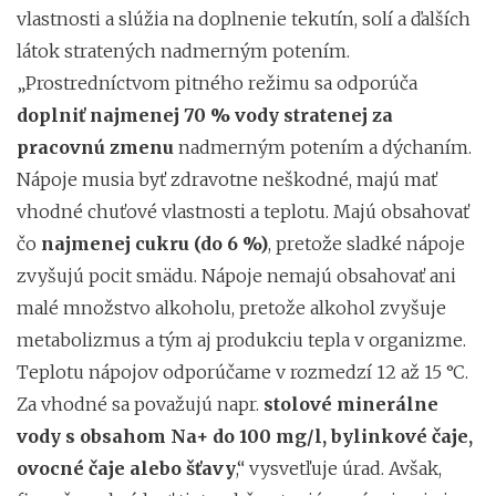
vlastnosti a slúžia na doplnenie tekutín, solí a ďalších
látok stratených nadmerným potením.
„Prostredníctvom pitného režimu sa odporúča
doplniť najmenej 70 % vody stratenej za
pracovnú zmenu
nadmerným potením a dýchaním.
Nápoje musia byť zdravotne neškodné, majú mať
vhodné chuťové vlastnosti a teplotu. Majú obsahovať
čo
najmenej cukru (do 6 %)
, pretože sladké nápoje
zvyšujú pocit smädu. Nápoje nemajú obsahovať ani
malé množstvo alkoholu, pretože alkohol zvyšuje
metabolizmus a tým aj produkciu tepla v organizme.
Teplotu nápojov odporúčame v rozmedzí 12 až 15 °C.
Za vhodné sa považujú napr.
stolové minerálne
vody s obsahom Na+ do 100 mg/l, bylinkové čaje,
ovocné čaje alebo šťavy
,“ vysvetľuje úrad. Avšak,