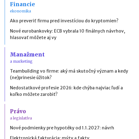
Financie
ekonomika
Ako preveriť firmu pred investíciou do kryptomien?
Nové eurobankovky: ECB vybrala 10 finálnych návrhov,
hlasovať môžete aj vy
Manažment
a marketing
Teambuilding vo firme: aký má skutočný význam a kedy
(ne)prinesie úžitok?
Nedostatkové profesie 2026: kde chýba najviac ľudí a
koľko môžete zarobiť?
Právo
a legislatíva
Nové podmienky pre hypotéky od 1.1.2027: návrh
Elektronická fakturácia: mýty a fakty