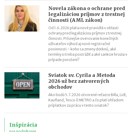
Novela zákona o ochrane pred
legalizáciou príjmov z trestnej
činnosti (AML zákon)
Od 1.6.2026 platia nové pravidlá v oblasti
ochrany pred legalizáciou príjmov z trestnej
činnosti. Prísnejšie overovanie konečných
užívateľov výhod aj nové registračné
povinnosti – koho sa zmeny dotknú, aké
termíny si treba postrážiť a aké sankcie hrozia v
prípade porušení?
Sviatok sv. Cyrila a Metoda
2026 už bez zatvorených
obchodov
Ako budú 5.7.2026 otvorené reťazce Billa, Lidl,
Kaufland, Tesco či METRO a čo platí ohľadom
príplatkov za prácu v tento sviatok?
Inšpirácia
pre podnikanie