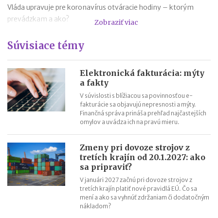
Vláda upravuje pre koronavírus otváracie hodiny – ktorým
prevádzkam a ako?
Zobraziť viac
15 dôležitých otázok o oznamovaní kategórie 2
Súvisiace témy
Choroby z povolania – ako im predchádzať?
Oznamovanie kategórie práce 2 v roku 2020
Osobné ochranné pracovné prostriedky (pomôcky)
Elektronická fakturácia: mýty
a fakty
Prevádzkový poriadok zariadenia spoločného stravovania a
V súvislosti s blížiacou sa povinnosťou e-
jeho vzor
fakturácie sa objavujú nepresnosti a mýty.
Finančná správa prináša prehľad najčastejších
omylov a uvádza ich na pravú mieru.
Zmeny pri dovoze strojov z
tretích krajín od 20.1.2027: ako
sa pripraviť?
V januári 2027 začnú pri dovoze strojov z
tretích krajín platiť nové pravidlá EÚ. Čo sa
mení a ako sa vyhnúť zdržaniam či dodatočným
nákladom?