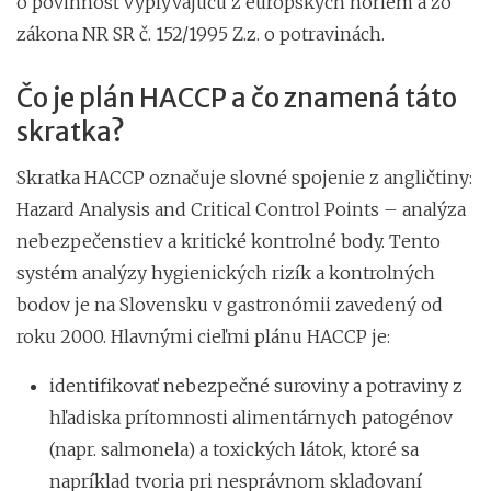
o povinnosť vyplývajúcu z európskych noriem a zo
zákona NR SR č. 152/1995 Z.z. o potravinách.
Čo je plán HACCP a čo znamená táto
skratka?
Skratka HACCP označuje slovné spojenie z angličtiny:
Hazard Analysis and Critical Control Points – analýza
nebezpečenstiev a kritické kontrolné body. Tento
systém analýzy hygienických rizík a kontrolných
bodov je na Slovensku v gastronómii zavedený od
roku 2000. Hlavnými cieľmi plánu HACCP je:
identifikovať nebezpečné suroviny a potraviny z
hľadiska prítomnosti alimentárnych patogénov
(napr. salmonela) a toxických látok, ktoré sa
napríklad tvoria pri nesprávnom skladovaní