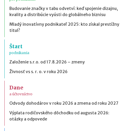
Budovanie značky v tabu odvetví: keď spojenie dizajnu,
kvality a distribúcie vyústi do globálneho biznisu
Mladý inovatívny podnikateľ 2025: kto získal prestížny
titul?
Štart
podnikania
Založenie s.r.o. od 17.8.2026 – zmeny
Živnosť vs s. r. o. v roku 2026
Dane
a účtovníctvo
Odvody dohodárov v roku 2026 a zmena od roku 2027
Výplata rodičovského dôchodku od augusta 2026:
otázky a odpovede